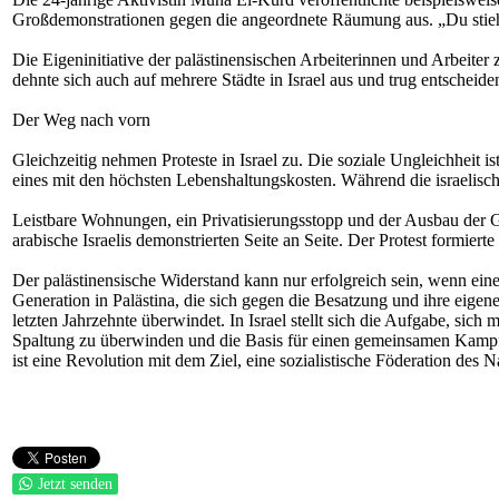
Großdemonstrationen gegen die angeordnete Räumung aus. „Du stiehls
Die Eigeninitiative der palästinensischen Arbeiterinnen und Arbeite
dehnte sich auch auf mehrere Städte in Israel aus und trug entscheiden
Der Weg nach vorn
Gleichzeitig nehmen Proteste in Israel zu. Die soziale Ungleichheit i
eines mit den höchsten Lebenshaltungskosten. Während die israelisc
Leistbare Wohnungen, ein Privatisierungsstopp und der Ausbau der 
arabische Israelis demonstrierten Seite an Seite. Der Protest formier
Der palästinensische Widerstand kann nur erfolgreich sein, wenn ein
Generation in Palästina, die sich gegen die Besatzung und ihre eigene
letzten Jahrzehnte überwindet. In Israel stellt sich die Aufgabe, sic
Spaltung zu überwinden und die Basis für einen gemeinsamen Kampf 
ist eine Revolution mit dem Ziel, eine sozialistische Föderation des 
Jetzt senden