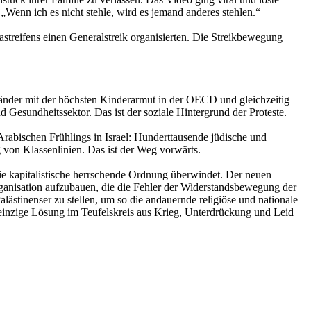
Wenn ich es nicht stehle, wird es jemand anderes stehlen.“
astreifens einen Generalstreik organisierten. Die Streikbewegung
n Länder mit der höchsten Kinderarmut in der OECD und gleichzeitig
Gesundheitssektor. Das ist der soziale Hintergrund der Proteste.
abischen Frühlings in Israel: Hunderttausende jüdische und
ng von Klassenlinien. Das ist der Weg vorwärts.
die kapitalistische herrschende Ordnung überwindet. Der neuen
 Organisation aufzubauen, die die Fehler der Widerstandsbewegung der
alästinenser zu stellen, um so die andauernde religiöse und nationale
einzige Lösung im Teufelskreis aus Krieg, Unterdrückung und Leid