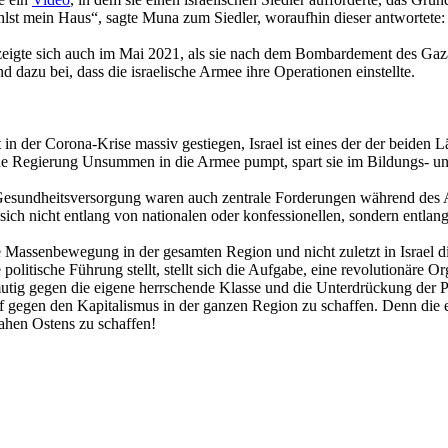
t mein Haus“, sagte Muna zum Siedler, woraufhin dieser antwortete: „
r zeigte sich auch im Mai 2021, als sie nach dem Bombardement des Gaz
d dazu bei, dass die israelische Armee ihre Operationen einstellte.
st in der Corona-Krise massiv gestiegen, Israel ist eines der der beide
he Regierung Unsummen in die Armee pumpt, spart sie im Bildungs- und 
Gesundheitsversorgung waren auch zentrale Forderungen während des Ar
te sich nicht entlang von nationalen oder konfessionellen, sondern entla
e Massenbewegung in der gesamten Region und nicht zuletzt in Israel 
 politische Führung stellt, stellt sich die Aufgabe, eine revolutionäre
h mutig gegen die eigene herrschende Klasse und die Unterdrückung der P
gegen den Kapitalismus in der ganzen Region zu schaffen. Denn die 
Nahen Ostens zu schaffen!