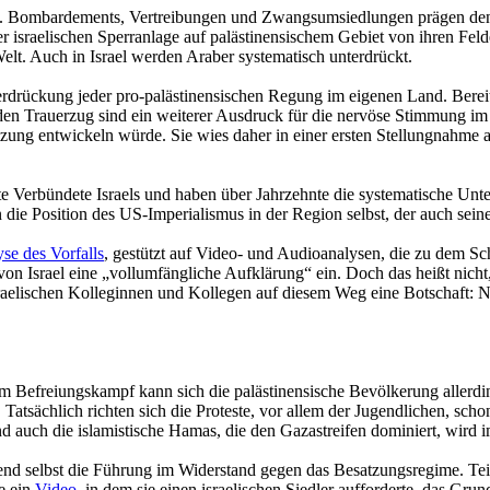
and. Bombardements, Vertreibungen und Zwangsumsiedlungen prägen den 
der israelischen Sperranlage auf palästinensischem Gebiet von ihren F
elt. Auch in Israel werden Araber systematisch unterdrückt.
rdrückung jeder pro-palästinensischen Regung im eigenen Land. Bereits
f den Trauerzug sind ein weiterer Ausdruck für die nervöse Stimmung i
ung entwickeln würde. Sie wies daher in einer ersten Stellungnahme all
e Verbündete Israels und haben über Jahrzehnte die systematische Unte
die Position des US-Imperialismus in der Region selbst, der auch seine
se des Vorfalls
, gestützt auf Video- und Audioanalysen, die zu dem Sc
n Israel eine „vollumfängliche Aufklärung“ ein. Doch das heißt nicht, 
raelischen Kolleginnen und Kollegen auf diesem Weg eine Botschaft: N
m Befreiungskampf kann sich die palästinensische Bevölkerung allerding
. Tatsächlich richten sich die Proteste, vor allem der Jugendlichen, sch
 auch die islamistische Hamas, die den Gazastreifen dominiert, wird im
d selbst die Führung im Widerstand gegen das Besatzungsregime. Teilw
e ein
Video
, in dem sie einen israelischen Siedler aufforderte, das Grun