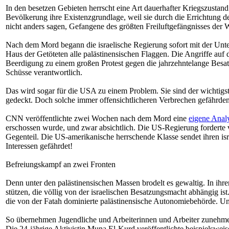
In den besetzen Gebieten herrscht eine Art dauerhafter Kriegszust
Bevölkerung ihre Existenzgrundlage, weil sie durch die Errichtung 
nicht anders sagen, Gefangene des größten Freiluftgefängnisses der W
Nach dem Mord begann die israelische Regierung sofort mit der Unte
Haus der Getöteten alle palästinensischen Flaggen. Die Angriffe au
Beerdigung zu einem großen Protest gegen die jahrzehntelange Besatz
Schüsse verantwortlich.
Das wird sogar für die USA zu einem Problem. Sie sind der wichtigst
gedeckt. Doch solche immer offensichtlicheren Verbrechen gefährden 
CNN veröffentlichte zwei Wochen nach dem Mord eine
eigene Analy
erschossen wurde, und zwar absichtlich. Die US-Regierung forderte vo
Gegenteil. Die US-amerikanische herrschende Klasse sendet ihren is
Interessen gefährdet!
Befreiungskampf an zwei Fronten
Denn unter den palästinensischen Massen brodelt es gewaltig. In ihre
stützen, die völlig von der israelischen Besatzungsmacht abhängig ist
die von der Fatah dominierte palästinensische Autonomiebehörde. Und
So übernehmen Jugendliche und Arbeiterinnen und Arbeiter zunehmen
Die 24-jährige Aktivistin Muna El-Kurd veröffentlichte beispielsweis