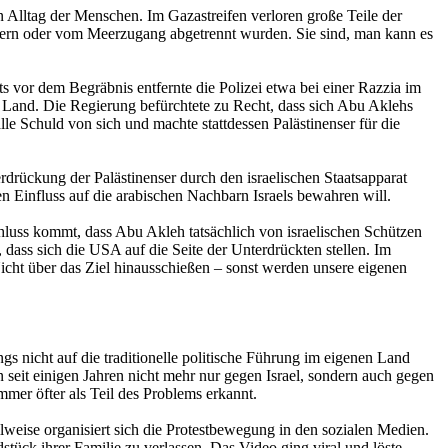
Alltag der Menschen. Im Gazastreifen verloren große Teile der
eldern oder vom Meerzugang abgetrennt wurden. Sie sind, man kann es
 vor dem Begräbnis entfernte die Polizei etwa bei einer Razzia im
m Land. Die Regierung befürchtete zu Recht, dass sich Abu Aklehs
e Schuld von sich und machte stattdessen Palästinenser für die
rdrückung der Palästinenser durch den israelischen Staatsapparat
n Einfluss auf die arabischen Nachbarn Israels bewahren will.
hluss kommt, dass Abu Akleh tatsächlich von israelischen Schützen
dass sich die USA auf die Seite der Unterdrückten stellen. Im
icht über das Ziel hinausschießen – sonst werden unsere eigenen
s nicht auf die traditionelle politische Führung im eigenen Land
on seit einigen Jahren nicht mehr nur gegen Israel, sondern auch gegen
mer öfter als Teil des Problems erkannt.
eise organisiert sich die Protestbewegung in den sozialen Medien.
dstück ihrer Familie zu verlassen. Das Video ging viral und löste