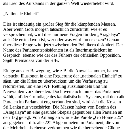
als Lied des Aufstands in der ganzen Welt wiederbelebt wird.
„
Nationale Einheit“
Dies ist eindeutig ein großer Sieg für die kämpfenden Massen.
Aber wenn Gota morgen tatsächlich zurücktritt, wie er es
versprochen hat, wirft dies nur neue Fragen für den „
Aragalaya“
auf: Die erste davon ist, wer oder was wird ihn ersetzen? Genau
über diese Frage wird jetzt zwischen den Politikern diskutiert. Der
Name des Parlamentspräsidenten ist als Interimspräsident im
Gespräch, ebenso wie der des Führers der offiziellen Opposition,
Sajith Premadasa von der SJB.
Einige aus der Bewegung, wie z.B. die Anwaltskammer, haben
versucht, Illusionen in eine Regierung der „nationalen Einheit“ zu
säen, um die Krise zu überbrücken: um die Verfassung zu
reformieren, um eine IWF-Rettung auszuhandeln und um
Neuwahlen vorzubereiten. Doch wen auch immer das Parlament
wählt, auf der Grundlage des kapitalistischen Systems, mit dem alle
Parteien im Parlament eng verbunden sind, wird sich die Krise in
Sri Lanka nur verschärfen. Die Massen haben von Beginn des
„Aragalaya“
an eine gesunde Skepsis gegenüber allen Parteien an
den Tag gelegt. Von Anfang an wurde die Parole „Go Home 225“
ausgegeben – d.h. alle 225 Abgeordneten im Parlament, die von
der Mehrheit als ebenso verkommen wie die herrschende Clique