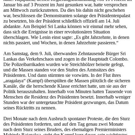
Januar bis auf 3 Prozent im Juni gesunken war, hatte versprochen
am Mittwoch zurückzutreten. Da dies bis dahin nicht geschehen
war,
be
schlossen die Demonstranten solange den Präsidentenpalast
zu besetzten, bis der Präsident schließlich offiziell am 14. Juli
abdankte. Am Beispiel Sri Lanka können wir einmal mehr sehen,
dass sich die Ereignisse in einer revolutionären Situation
überschlagen. Wie Lenin einst sagte: „Es gibt Jahrzehnte, in denen
nichts passiert, und Wochen, in denen Jahrzehnte passieren.“
Am Samstag, dem 9. Juli, überwanden Zehntausende Bürger Sri
Lankas das Verkehrschaos und zogen in die Hauptstadt Colombo.
Die Polizeibarrikaden wurden wie Streichhölzer beiseite gefegt,
und die Massen standen vor den Stufen des Amtssitzes des
Präsidenten. Und dann stürmten sie vorwärts. In der Flut ihres
„
aragalaya
“ (Kampf) überspülten die Massen plötzlich die sicheren
Kanäle, die die herrschende Klasse errichtet hatte, um sie aus der
Politik herauszuhalten. Innerhalb von Minuten hatten Tausende von
Menschen die Residenz des Präsidenten besetzt. Innerhalb weniger
Stunden war der untergetauchte Präsident gezwungen, das Datum
seines Rücktritts zu nennen.
Drei Monate nach dem Ausbruch spontaner Proteste, die den Sturz
des Präsidenten forderten, und auf den Tag genau zwei Monate
nach dem Sturz seines Bruders, des ehemaligen Premierministers
Mahinda Rajapaksa, steht der Kampf kurz davor, sein wichtigstes