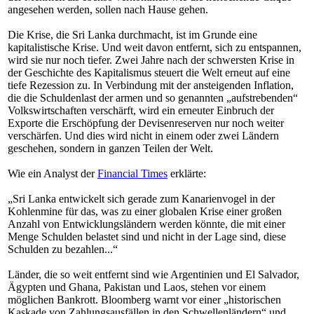
angesehen werden, sollen nach Hause gehen.
Die Krise, die Sri Lanka durchmacht, ist im Grunde eine
kapitalistische Krise. Und weit davon entfernt, sich zu entspannen,
wird sie nur noch tiefer. Zwei Jahre nach der schwersten Krise in
der Geschichte des Kapitalismus steuert die Welt erneut auf eine
tiefe Rezession zu. In Verbindung mit der ansteigenden Inflation,
die die Schuldenlast der armen und so genannten „aufstrebenden“
Volkswirtschaften verschärft, wird ein erneuter Einbruch der
Exporte die Erschöpfung der Devisenreserven nur noch weiter
verschärfen. Und dies wird nicht in einem oder zwei Ländern
geschehen, sondern in ganzen Teilen der Welt.
Wie ein Analyst der
Financial Times
erklärte:
„
Sri Lanka entwickelt sich gerade zum Kanarienvogel in der
Kohlenmine für das, was zu einer globalen Krise einer großen
Anzahl von Entwicklungsländern werden könnte, die mit einer
Menge Schulden belastet sind und nicht in der Lage sind, diese
Schulden zu bezahlen...“
Länder, die so weit entfernt sind wie Argentinien und El Salvador,
Ägypten und Ghana, Pakistan und Laos, stehen vor einem
möglichen Bankrott. Bloomberg
warnt vor einer „historischen
Kaskade von Zahlungsausfällen in den Schwellenländern“ und