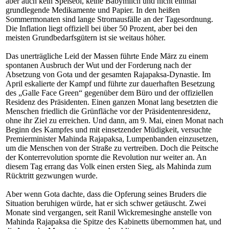
aber auch kein Speiseöl, keine Babymilch und nicht einmal
grundlegende Medikamente und Papier. In den heißen
Sommermonaten sind lange Stromausfälle an der Tagesordnung.
Die Inflation liegt offiziell bei über 50 Prozent, aber bei den
meisten Grundbedarfsgütern ist sie weitaus höher.
Das unerträgliche Leid der Massen führte Ende März zu einem
spontanen Ausbruch der Wut und der Forderung nach der
Absetzung von Gota und der gesamten Rajapaksa-Dynastie. Im
April eskalierte der Kampf und führte zur dauerhaften Besetzung
des „Galle Face Green“ gegenüber dem Büro und der offiziellen
Residenz des Präsidenten. Einen ganzen Monat lang besetzten die
Menschen friedlich die Grünfläche vor der Präsidentenresidenz,
ohne ihr Ziel zu erreichen. Und dann, am 9. Mai, einen Monat nach
Beginn des Kampfes und mit einsetzender Müdigkeit, versuchte
Premierminister Mahinda Rajapaksa, Lumpenbanden einzusetzen,
um die Menschen von der Straße zu vertreiben. Doch die Peitsche
der Konterrevolution spornte die Revolution nur weiter an. An
diesem Tag errang das Volk einen ersten Sieg, als Mahinda zum
Rücktritt gezwungen wurde.
Aber wenn Gota dachte, dass die Opferung seines Bruders die
Situation beruhigen würde, hat er sich schwer getäuscht. Zwei
Monate sind vergangen, seit Ranil Wickremesinghe anstelle von
Mahinda Rajapaksa die Spitze des Kabinetts übernommen hat, und