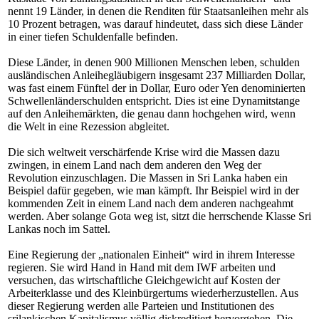
nennt 19 Länder, in denen die Renditen für Staatsanleihen mehr als
10 Prozent betragen, was darauf hindeutet, dass sich diese Länder
in einer tiefen Schuldenfalle befinden.
Diese Länder, in denen 900 Millionen Menschen leben, schulden
ausländischen Anleihegläubigern insgesamt 237 Milliarden Dollar,
was fast einem Fünftel der in Dollar, Euro oder Yen denominierten
Schwellenländerschulden entspricht. Dies ist eine Dynamitstange
auf den Anleihemärkten, die genau dann hochgehen wird, wenn
die Welt in eine Rezession abgleitet.
Die sich weltweit verschärfende Krise wird die Massen dazu
zwingen, in einem Land nach dem anderen den Weg der
Revolution einzuschlagen. Die Massen in Sri Lanka haben ein
Beispiel dafür gegeben, wie man kämpft. Ihr Beispiel wird in der
kommenden Zeit in einem Land nach dem anderen nachgeahmt
werden. Aber solange Gota weg ist, sitzt die herrschende Klasse Sri
Lankas noch im Sattel.
Eine Regierung der „nationalen Einheit“ wird in ihrem Interesse
regieren. Sie wird Hand in Hand mit dem IWF arbeiten und
versuchen, das wirtschaftliche Gleichgewicht auf Kosten der
Arbeiterklasse und des Kleinbürgertums wiederherzustellen. Aus
dieser Regierung werden alle Parteien und Institutionen des
srilankischen Kapitalismus völlig diskreditiert hervorgehen. Die