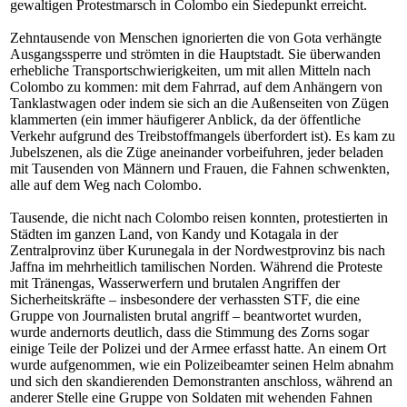
gewaltigen Protestmarsch in Colombo ein Siedepunkt erreicht.
Zehntausende von Menschen ignorierten die von Gota verhängte
Ausgangssperre und strömten in die Hauptstadt. Sie überwanden
erhebliche Transportschwierigkeiten, um mit allen Mitteln nach
Colombo zu kommen: mit dem Fahrrad, auf dem Anhängern von
Tanklastwagen oder indem sie sich an die Außenseiten von Zügen
klammerten (ein immer häufigerer Anblick, da der öffentliche
Verkehr aufgrund des Treibstoffmangels überfordert ist). Es kam zu
Jubelszenen, als die Züge aneinander vorbeifuhren, jeder beladen
mit Tausenden von Männern und Frauen, die Fahnen schwenkten,
alle auf dem Weg nach Colombo.
Tausende, die nicht nach Colombo reisen konnten, protestierten in
Städten im ganzen Land, von Kandy und Kotagala in der
Zentralprovinz über Kurunegala in der Nordwestprovinz bis nach
Jaffna im mehrheitlich tamilischen Norden. Während die Proteste
mit Tränengas, Wasserwerfern und brutalen Angriffen der
Sicherheitskräfte – insbesondere der verhassten STF, die eine
Gruppe von Journalisten brutal angriff – beantwortet wurden,
wurde andernorts deutlich, dass die Stimmung des Zorns sogar
einige Teile der Polizei und der Armee erfasst hatte. An einem Ort
wurde aufgenommen, wie ein Polizeibeamter seinen Helm abnahm
und sich den skandierenden Demonstranten anschloss, während an
anderer Stelle eine Gruppe von Soldaten mit wehenden Fahnen