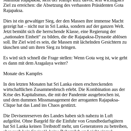
Ziel zu erreichen: die Absetzung des verhassten Präsidenten Gota
Rajapaksa.
Dies ist ein gewaltiger Sieg, der den Massen ihre immense Macht
gezeigt hat – nicht nur in Sri Lanka, sondern auf der ganzen Welt.
Jetzt bemüht sich die herrschende Klasse, eine Regierung der
„nationalen Einheit“ zu bilden, die die Rajapaksa-Dynastie ablösen
soll. Ihr Ziel wird es sein, die Massen mit lächelnden Gesichtern zu
täuschen und um ihren Sieg zu bringen.
Es wird sich schnell die Frage stellen: Wenn Gota weg ist, wie geht
es dann mit dem
Aragalaya
weiter?
Monate des Kampfes
In den letzten Monaten hat Sri Lanka einen erschreckenden
wirtschaftlichen Zusammenbruch erlebt. Die Kombination aus der
Krise des Kapitalismus, die mit der Pandemie ausgebrochen ist,
und dem dummen Missmanagement der arroganten Rajapaksa-
Clique hat das Land ins Chaos gestürzt.
Die Devisenreserven des Landes haben sich nahezu in Luft
aufgelöst. Ohne Bargeld für die Einfuhr von Grundbedarfsgütern
hat Sri Lanka keinen Treibstoff mehr, um Generatoren zu betreiben,