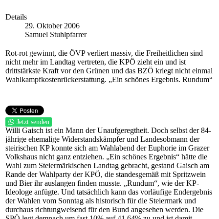
Details
29. Oktober 2006
Samuel Stuhlpfarrer
Rot-rot gewinnt, die ÖVP verliert massiv, die Freiheitlichen sind
nicht mehr im Landtag vertreten, die KPÖ zieht ein und ist
drittstärkste Kraft vor den Grünen und das BZÖ kriegt nicht einmal
Wahlkampfkostenrückerstattung. „Ein schönes Ergebnis. Rundum“
Jetzt senden
Willi Gaisch ist ein Mann der Unaufgeregtheit. Doch selbst der 84-
jährige ehemalige Widerstandskämpfer und Landesobmann der
steirischen KP konnte sich am Wahlabend der Euphorie im Grazer
Volkshaus nicht ganz entziehen. „Ein schönes Ergebnis“ hätte die
Wahl zum Steiermärkischen Landtag gebracht, gestand Gaisch am
Rande der Wahlparty der KPÖ, die standesgemäß mit Spritzwein
und Bier ihr auslangen finden musste. „Rundum“, wie der KP-
Ideologe anfügte. Und tatsächlich kann das vorläufige Endergebnis
der Wahlen vom Sonntag als historisch für die Steiermark und
durchaus richtungweisend für den Bund angesehen werden. Die
SPÖ legt demnach um fast 10% auf 41,64% zu und ist damit