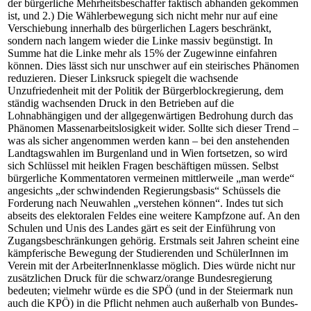
der bürgerliche Mehrheitsbeschaffer faktisch abhanden gekommen
ist, und 2.) Die Wählerbewegung sich nicht mehr nur auf eine
Verschiebung innerhalb des bürgerlichen Lagers beschränkt,
sondern nach langem wieder die Linke massiv begünstigt. In
Summe hat die Linke mehr als 15% der Zugewinne einfahren
können. Dies lässt sich nur unschwer auf ein steirisches Phänomen
reduzieren. Dieser Linksruck spiegelt die wachsende
Unzufriedenheit mit der Politik der Bürgerblockregierung, dem
ständig wachsenden Druck in den Betrieben auf die
Lohnabhängigen und der allgegenwärtigen Bedrohung durch das
Phänomen Massenarbeitslosigkeit wider. Sollte sich dieser Trend –
was als sicher angenommen werden kann – bei den anstehenden
Landtagswahlen im Burgenland und in Wien fortsetzen, so wird
sich Schlüssel mit heiklen Fragen beschäftigen müssen. Selbst
bürgerliche Kommentatoren vermeinen mittlerweile „man werde“
angesichts „der schwindenden Regierungsbasis“ Schüssels die
Forderung nach Neuwahlen „verstehen können“. Indes tut sich
abseits des elektoralen Feldes eine weitere Kampfzone auf. An den
Schulen und Unis des Landes gärt es seit der Einführung von
Zugangsbeschränkungen gehörig. Erstmals seit Jahren scheint eine
kämpferische Bewegung der Studierenden und SchülerInnen im
Verein mit der ArbeiterInnenklasse möglich. Dies würde nicht nur
zusätzlichen Druck für die schwarz/orange Bundesregierung
bedeuten; vielmehr würde es die SPÖ (und in der Steiermark nun
auch die KPÖ) in die Pflicht nehmen auch außerhalb von Bundes-