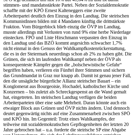
stimmen- und mandatsstärkste Partei. Neben der Sozialdemokratie
schaffte mit der KPÖ Ernest Kalteneggers eine zweite
Arbeiterpartei deutlich den Einzug in den Landtag. Die steirischen
KommunistInnen bilden mit 4 Mandaten künftig die drittstärkste
Fraktion. Vom Bürgerblock blieb einzig die ÖVP im Landtag,
musste allerdings mit Verlusten von rund 9% eine herbe Niederlage
einstecken. FPÖ und Liste Hirschmann verpassten den Einzug in
den Landtag und das BZÖ kommt angesichts schwacher 1,7%
nicht einmal in den Genuss der Wahlkampfkostenrückerstattung,
die es in der Steiermark neuerdings schon ab 2% zu haben gibt. Die
Grünen, die sich im laufenden Wahlkampf neben der ÖVP als
konsequenteste Kämpfer gegen die „bolschewistische Gefahr“
begriffen haben, verlieren ein Fünftel ihrer Stimmen und sichern
das Grundmandat in Graz nur knapp ab. Damit ist genau jener Fall,
den die unsägliche bürgerliche Allianz steirischer Bauart – ein
Konglomerat aus Bourgeoisie, Hochadel, katholischer Kirche und
Konzernen – bis zuletzt als Schreckgespenst an die Wand gemalt
hat, eingetreten. Im steirischen Landtag verfügen die beiden
Arbeiterparteien über eine satte Mehrheit. Daran könnte auch ein
etwaiger Block aus Grünen und ÖVP nichts ändern. Und dennoch
deutet gegenwärtig nichts auf eine Zusammenarbeit zwischen SPÖ
und KPÖ hin. Im Gegenteil: Trotz eines Wahlkampfes, der
teilweise mit sozialdemokratischen Gepflogenheiten der letzten 20
Jahre gebrochen hat – u.a. forderte die steirische SP eine Abgabe