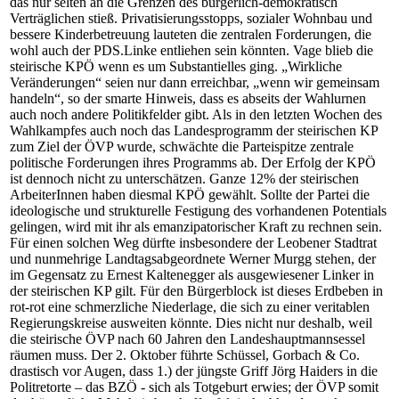
das nur selten an die Grenzen des bürgerlich-demokratisch
Verträglichen stieß. Privatisierungsstopps, sozialer Wohnbau und
bessere Kinderbetreuung lauteten die zentralen Forderungen, die
wohl auch der PDS.Linke entliehen sein könnten. Vage blieb die
steirische KPÖ wenn es um Substantielles ging. „Wirkliche
Veränderungen“ seien nur dann erreichbar, „wenn wir gemeinsam
handeln“, so der smarte Hinweis, dass es abseits der Wahlurnen
auch noch andere Politikfelder gibt. Als in den letzten Wochen des
Wahlkampfes auch noch das Landesprogramm der steirischen KP
zum Ziel der ÖVP wurde, schwächte die Parteispitze zentrale
politische Forderungen ihres Programms ab. Der Erfolg der KPÖ
ist dennoch nicht zu unterschätzen. Ganze 12% der steirischen
ArbeiterInnen haben diesmal KPÖ gewählt. Sollte der Partei die
ideologische und strukturelle Festigung des vorhandenen Potentials
gelingen, wird mit ihr als emanzipatorischer Kraft zu rechnen sein.
Für einen solchen Weg dürfte insbesondere der Leobener Stadtrat
und nunmehrige Landtagsabgeordnete Werner Murgg stehen, der
im Gegensatz zu Ernest Kaltenegger als ausgewiesener Linker in
der steirischen KP gilt. Für den Bürgerblock ist dieses Erdbeben in
rot-rot eine schmerzliche Niederlage, die sich zu einer veritablen
Regierungskreise ausweiten könnte. Dies nicht nur deshalb, weil
die steirische ÖVP nach 60 Jahren den Landeshauptmannsessel
räumen muss. Der 2. Oktober führte Schüssel, Gorbach & Co.
drastisch vor Augen, dass 1.) der jüngste Griff Jörg Haiders in die
Politretorte – das BZÖ - sich als Totgeburt erwies; der ÖVP somit