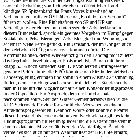
von Unternehmen, die sich der Lehrlingsausbildung entziehen,
sowie die Schaffung von Leitbetrieben in öffentlicher Hand –
kündigte SP-Spitzenkandidat Franz Voves kurzerhand an
Verhandlungen mit der ÖVP über eine „Koalition der Vernunft“
führen zu wollen. Eine Einheitsfront von SP und KP zur
Verteidigung der elementaren Interessen der Arbeiterklasse in
diesem Bundesland, sprich: ein geeintes Vorgehen im Kampf gegen
Sozialabbau, Privatisierungen, Arbeitslosigkeit und Wohnungsnot
scheint in weite Ferne gerückt. Ein Umstand, der im Übrigen auch
der steirischen KPÖ ganz gelegen kommen dürfte. Die
KommunistInnen, deren Wiedereinzug in den Landtag nicht zuletzt
das Ergebnis jahrzehntelanger Basisarbeit ist, können mit ihren
knapp 6,3% hoch zufrieden sein. Die von letzten Umfragewerten
genährte Befürchtung, die KPÖ könnte einen Sitz in der steirischen
Landesregierung erringen und somit in einem Ausmaß Zustimmung
finden, dem sie nicht gewachsen sei, trat nicht ein. Stattdessen hat
man in Hinkunft die Möglichkeit auf einen Konsolidierungsprozess
in der Opposition. Ein Anspruch, dem die Partei alsbald
nachkommen sollte. Seit den Grazer Gemeinderatswahlen ist die
KPÖ Steiermark für viele fortschrittliche Menschen zu einem
Attraktionspol geworden. Dennoch wollte oder konnte die Partei
diesen Umstand bis heute nicht nutzen. Nach wie vor gibt es kein
Bildungsprogramm für Neumitglieder und die Kaderdichte steht in
einem eklatanten Missverhältnis zu den Wahlerfolgen. Ähnlich
verhielt es sich auch mit dem Wahlmanifest der KPÖ Steiermark,