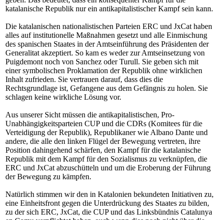
katalanische Republik nur ein antikapitalistischer Kampf sein kann.
Die katalanischen nationalistischen Parteien ERC und JxCat haben
alles auf institutionelle Maßnahmen gesetzt und alle Einmischung
des spanischen Staates in der Amtseinführung des Präsidenten der
Generalitat akzeptiert. So kam es weder zur Amtseinsetzung von
Puigdemont noch von Sanchez oder Turull. Sie geben sich mit
einer symbolischen Proklamation der Republik ohne wirklichen
Inhalt zufrieden. Sie vertrauen darauf, dass dies die
Rechtsgrundlage ist, Gefangene aus dem Gefängnis zu holen. Sie
schlagen keine wirkliche Lösung vor.
Aus unserer Sicht müssen die antikapitalistischen, Pro-
Unabhängigkeitsparteien CUP und die CDRs (Komitees für die
Verteidigung der Republik), Republikaner wie Albano Dante und
andere, die alle den linken Flügel der Bewegung vertreten, ihre
Position dahingehend schärfen, den Kampf für die katalanische
Republik mit dem Kampf für den Sozialismus zu verknüpfen, die
ERC und JxCat abzuschütteln und um die Eroberung der Führung
der Bewegung zu kämpfen.
Natürlich stimmen wir den in Katalonien bekundeten Initiativen zu,
eine Einheitsfront gegen die Unterdrückung des Staates zu bilden,
zu der sich ERC, JxCat, die CUP und das Linksbündnis Catalunya