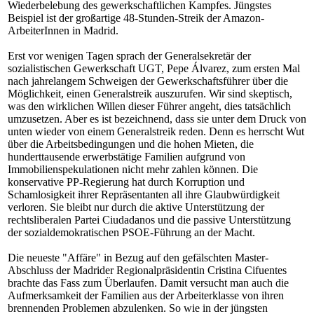
Wiederbelebung des gewerkschaftlichen Kampfes. Jüngstes
Beispiel ist der großartige 48-Stunden-Streik der Amazon-
ArbeiterInnen in Madrid.
Erst vor wenigen Tagen sprach der Generalsekretär der
sozialistischen Gewerkschaft UGT, Pepe Álvarez, zum ersten Mal
nach jahrelangem Schweigen der Gewerkschaftsführer über die
Möglichkeit, einen Generalstreik auszurufen. Wir sind skeptisch,
was den wirklichen Willen dieser Führer angeht, dies tatsächlich
umzusetzen. Aber es ist bezeichnend, dass sie unter dem Druck von
unten wieder von einem Generalstreik reden. Denn es herrscht Wut
über die Arbeitsbedingungen und die hohen Mieten, die
hunderttausende erwerbstätige Familien aufgrund von
Immobilienspekulationen nicht mehr zahlen können. Die
konservative PP-Regierung hat durch Korruption und
Schamlosigkeit ihrer Repräsentanten all ihre Glaubwürdigkeit
verloren. Sie bleibt nur durch die aktive Unterstützung der
rechtsliberalen Partei Ciudadanos und die passive Unterstützung
der sozialdemokratischen PSOE-Führung an der Macht.
Die neueste "Affäre" in Bezug auf den gefälschten Master-
Abschluss der Madrider Regionalpräsidentin Cristina Cifuentes
brachte das Fass zum Überlaufen. Damit versucht man auch die
Aufmerksamkeit der Familien aus der Arbeiterklasse von ihren
brennenden Problemen abzulenken. So wie in der jüngsten