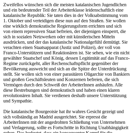
Zweifellos wünschen sich die meisten katalanischen Jugendlichen
und ein bedeutender Teil der Arbeiterklasse leidenschaftlich eine
katalanische Republik: Sie taten dies in der Volksabstimmung vom
1. Oktober und verteidigen diese nun auf den Straßen. Sie wollen
eine wirklich demokratische Regierungsform errichten und sich
von einem repressiven Staat befreien, der diejenigen einsperrt, die
sich in sozialen Netzwerken oder mit künstlerischen Mitteln
ausdrücken, und der das katalanische Nationalgefühl demütigt. Sie
verachten einen Staatsapparat (Justiz und Polizei), der voll von
Franco-Unterstützern und Reaktionären ist. Sie sehen, wie ein nicht
gewählter Staatschef und König, dessen Legitimität auf das Franco-
Regime zurückgeht, aller Rechenschaftspflicht gegenüber der
Bevölkerung ausweicht und sich an die Spitze der Unterdrückung
stellt. Sie wollen sich von einer parasitären Oligarchie von Bankiers
und großen Geschäftsleuten und Konzernen befreien, die sich
Vermögen durch den Schweiß der ArbeiterInnen anhäufen. Alle
diese Bestrebungen sind demokratisch und haben einen klaren
revolutionären Inhalt. Sie verdienen deshalb unsere Unterstützung
und Sympathie.
Die katalanische Bourgeoisie hat ihr wahres Gesicht gezeigt und
sich vollständig an Madrid ausgerichtet. Sie erpresst die
ArbeiterInnen mit der angedrohten Schließung von Unternehmen
und Verlagerung, sollte es Fortschritte in Richtung Unabhängigkeit
geben. Das bedeutet, dass ein konsequenter Kampf für die