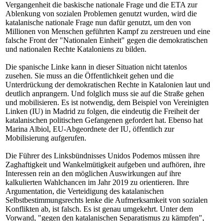
Vergangenheit die baskische nationale Frage und die ETA zur
Ablenkung von sozialen Problemen genutzt wurden, wird die
katalanische nationale Frage nun dafür genutzt, um den von
Millionen von Menschen geführten Kampf zu zerstreuen und eine
falsche Front der "Nationalen Einheit" gegen die demokratischen
und nationalen Rechte Kataloniens zu bilden.
Die spanische Linke kann in dieser Situation nicht tatenlos
zusehen. Sie muss an die Öffentlichkeit gehen und die
Unterdrückung der demokratischen Rechte in Katalonien laut und
deutlich anprangern. Und folglich muss sie auf die Straße gehen
und mobilisieren. Es ist notwendig, dem Beispiel von Vereinigten
Linken (IU) in Madrid zu folgen, die eindeutig die Freiheit der
katalanischen politischen Gefangenen gefordert hat. Ebenso hat
Marina Albiol, EU-Abgeordnete der IU, öffentlich zur
Mobilisierung aufgerufen.
Die Führer des Linksbündnisses Unidos Podemos müssen ihre
Zaghaftigkeit und Wankelmütigkeit aufgeben und aufhören, ihre
Interessen rein an den möglichen Auswirkungen auf ihre
kalkulierten Wahlchancen im Jahr 2019 zu orientieren. Ihre
Argumentation, die Verteidigung des katalanischen
Selbstbestimmungsrechts lenke die Aufmerksamkeit von sozialen
Konflikten ab, ist falsch. Es ist genau umgekehrt. Unter dem
Vorwand, "gegen den katalanischen Separatismus zu kämpfen",