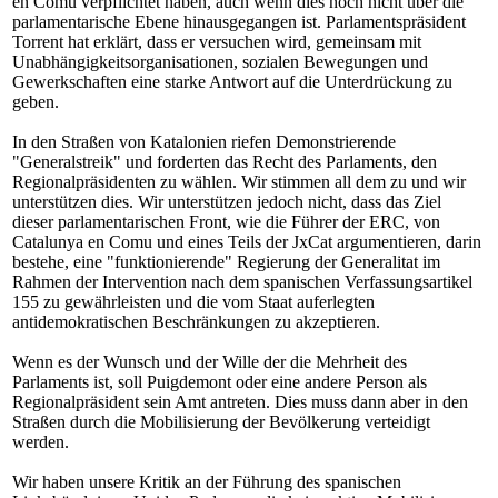
en Comu verpflichtet haben, auch wenn dies noch nicht über die
parlamentarische Ebene hinausgegangen ist. Parlamentspräsident
Torrent hat erklärt, dass er versuchen wird, gemeinsam mit
Unabhängigkeitsorganisationen, sozialen Bewegungen und
Gewerkschaften eine starke Antwort auf die Unterdrückung zu
geben.
In den Straßen von Katalonien riefen Demonstrierende
"Generalstreik" und forderten das Recht des Parlaments, den
Regionalpräsidenten zu wählen. Wir stimmen all dem zu und wir
unterstützen dies. Wir unterstützen jedoch nicht, dass das Ziel
dieser parlamentarischen Front, wie die Führer der ERC, von
Catalunya en Comu und eines Teils der JxCat argumentieren, darin
bestehe, eine "funktionierende" Regierung der Generalitat im
Rahmen der Intervention nach dem spanischen Verfassungsartikel
155 zu gewährleisten und die vom Staat auferlegten
antidemokratischen Beschränkungen zu akzeptieren.
Wenn es der Wunsch und der Wille der die Mehrheit des
Parlaments ist, soll Puigdemont oder eine andere Person als
Regionalpräsident sein Amt antreten. Dies muss dann aber in den
Straßen durch die Mobilisierung der Bevölkerung verteidigt
werden.
Wir haben unsere Kritik an der Führung des spanischen