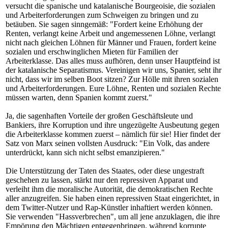
versucht die spanische und katalanische Bourgeoisie, die sozialen
und Arbeiterforderungen zum Schweigen zu bringen und zu
betäuben. Sie sagen sinngemäß: "Fordert keine Erhöhung der
Renten, verlangt keine Arbeit und angemessenen Löhne, verlangt
nicht nach gleichen Löhnen für Männer und Frauen, fordert keine
sozialen und erschwinglichen Mieten für Familien der
Arbeiterklasse. Das alles muss aufhören, denn unser Hauptfeind ist
der katalanische Separatismus. Vereinigen wir uns, Spanier, seht ihr
nicht, dass wir im selben Boot sitzen? Zur Hölle mit ihren sozialen
und Arbeiterforderungen. Eure Löhne, Renten und sozialen Rechte
müssen warten, denn Spanien kommt zuerst."
Ja, die sagenhaften Vorteile der großen Geschäftsleute und
Bankiers, ihre Korruption und ihre ungezügelte Ausbeutung gegen
die Arbeiterklasse kommen zuerst – nämlich für sie! Hier findet der
Satz von Marx seinen vollsten Ausdruck: "Ein Volk, das andere
unterdrückt, kann sich nicht selbst emanzipieren."
Die Unterstützung der Taten des Staates, oder diese ungestraft
geschehen zu lassen, stärkt nur den repressiven Apparat und
verleiht ihm die moralische Autorität, die demokratischen Rechte
aller anzugreifen. Sie haben einen repressiven Staat eingerichtet, in
dem Twitter-Nutzer und Rap-Künstler inhaftiert werden können.
Sie verwenden "Hassverbrechen", um all jene anzuklagen, die ihre
Empörung den Mächtigen entgegenbringen, während korrupte