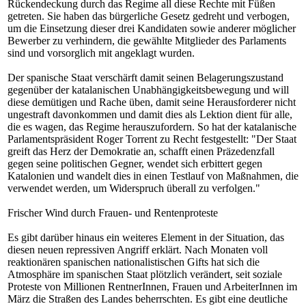
Rückendeckung durch das Regime all diese Rechte mit Füßen
getreten. Sie haben das bürgerliche Gesetz gedreht und verbogen,
um die Einsetzung dieser drei Kandidaten sowie anderer möglicher
Bewerber zu verhindern, die gewählte Mitglieder des Parlaments
sind und vorsorglich mit angeklagt wurden.
Der spanische Staat verschärft damit seinen Belagerungszustand
gegenüber der katalanischen Unabhängigkeitsbewegung und will
diese demütigen und Rache üben, damit seine Herausforderer nicht
ungestraft davonkommen und damit dies als Lektion dient für alle,
die es wagen, das Regime herauszufordern. So hat der katalanische
Parlamentspräsident Roger Torrent zu Recht festgestellt: "Der Staat
greift das Herz der Demokratie an, schafft einen Präzedenzfall
gegen seine politischen Gegner, wendet sich erbittert gegen
Katalonien und wandelt dies in einen Testlauf von Maßnahmen, die
verwendet werden, um Widerspruch überall zu verfolgen."
Frischer Wind durch Frauen- und Rentenproteste
Es gibt darüber hinaus ein weiteres Element in der Situation, das
diesen neuen repressiven Angriff erklärt. Nach Monaten voll
reaktionären spanischen nationalistischen Gifts hat sich die
Atmosphäre im spanischen Staat plötzlich verändert, seit soziale
Proteste von Millionen RentnerInnen, Frauen und ArbeiterInnen im
März die Straßen des Landes beherrschten. Es gibt eine deutliche