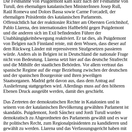
Die Festnahme von Puigdemont kam kurz nach der Festnahme von
Turull, den ehemaligen katalanischen MinisterInnen Josep Rull,
Raül Romeva und Dolors Bassa sowie Carme Forcadell, der
ehemaligen Präsidentin des katalanischen Parlaments.
Offensichtlich hat der reaktionäre Richter am Obersten Gerichtshof,
Pablo Llarena, den internationalen Haftbefehl gegen Puigdemont
und die anderen sich im Exil befindenden Führer der
Unabhängigkeitsbewegung reaktiviert. Er tat dies, als Puigdemont
von Belgien nach Finnland reiste, mit dem Wissen, dass dieser auf
dem Rückweg Länder mit repressiveren Strafgesetzen passieren
würde. Anders als in Belgien ist in Deutschland die nationale Frage
nicht von Bedeutung. Llarena setzt hier auf das deutsche Strafrecht
und die Mithilfe der staatlichen Behörden. Vor allem vertraut das
spanische Regime auf die enge Beziehung zwischen der deutschen
und der spanischen Bourgeoisie und ihren jeweiligen
Staatsorganen. Madrid geht davon aus, dass dem Antrag auf
Auslieferung stattgegeben wird. Allerdings muss auf den höheren
Ebenen Druck ausgeübt werden, damit dies geschieht.
Das Zertreten der demokratischen Rechte in Katalonien und in
seinem von der katalanischen Bevölkerung gewählten Parlament ist
skandalös. Puigdemont, Jordi Sánchez und Jordi Turull wurden
demokratisch zu Abgeordneten des Parlaments gewählt und es war
ihr politisches Recht, zum Regionalpräsidenten zu kandidieren und
gewählt zu werden. Llarena und das Verfassungsgericht haben mit