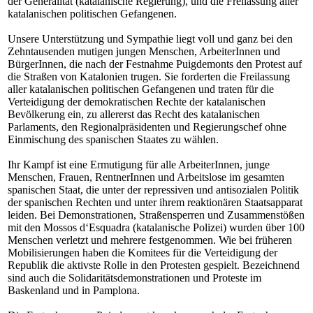
der Generalitat (katalanische Regierung), und die Freilassung aller
katalanischen politischen Gefangenen.
Unsere Unterstützung und Sympathie liegt voll und ganz bei den
Zehntausenden mutigen jungen Menschen, ArbeiterInnen und
BürgerInnen, die nach der Festnahme Puigdemonts den Protest auf
die Straßen von Katalonien trugen. Sie forderten die Freilassung
aller katalanischen politischen Gefangenen und traten für die
Verteidigung der demokratischen Rechte der katalanischen
Bevölkerung ein, zu allererst das Recht des katalanischen
Parlaments, den Regionalpräsidenten und Regierungschef ohne
Einmischung des spanischen Staates zu wählen.
Ihr Kampf ist eine Ermutigung für alle ArbeiterInnen, junge
Menschen, Frauen, RentnerInnen und Arbeitslose im gesamten
spanischen Staat, die unter der repressiven und antisozialen Politik
der spanischen Rechten und unter ihrem reaktionären Staatsapparat
leiden. Bei Demonstrationen, Straßensperren und Zusammenstößen
mit den Mossos d‘Esquadra (katalanische Polizei) wurden über 100
Menschen verletzt und mehrere festgenommen. Wie bei früheren
Mobilisierungen haben die Komitees für die Verteidigung der
Republik die aktivste Rolle in den Protesten gespielt. Bezeichnend
sind auch die Solidaritätsdemonstrationen und Proteste im
Baskenland und in Pamplona.