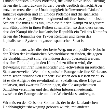
Linksbündnisses Unidos Podemos, die keine aktive Mobilisierung
gegen die Unterdrückung fordert, bereits deutlich gemacht. Aber
trotzdem muss die eine Unabhängigkeit befürwortende Linke die
Initiative ergreifen und an Unidos Podemos und die spanische
Arbeiterklasse appellieren – beginnend mit ihrer fortschrittlichsten
Schicht. Sie muss alles tun, um diese für den Kampf zu begeistern
und Stützpunkte in ihren Reihen zu schaffen, so dass diese sehen,
dass der Kampf für die katalanische Republik ein Teil des Kampfes
gegen die Monarchie des 1978er Regimes und gegen das
kapitalistische System im ganzen spanischen Staat ist.
Darüber hinaus wäre dies der beste Weg, um ein positives Echo in
den Teilen der katalanischen Arbeiterklasse zu finden, die gegen
die Unabhängigkeit sind. Sie müssen davon überzeugt werden,
dass ihre Einbindung in den Kampf dazu führen wird, die
Bewegung auf ihren Klassenbrüder und -schwestern im restlichen
Staat auszuweiten. Wenn die spanische Bourgeoisie ihre Stärke aus
der falschen "Nationalen Einheit" zwischen den Klassen zieht, so
ist es die Aufgabe der revolutionären Sozialisten, diese Lüge zu
entlarven, und zwar mit Forderungen, die alle ausgebeuteten
Schichten vereinigen und den strikten Interessengegensatz
zwischen der Bourgeoisie und der Arbeiterklasse aufzeigen.
Wir müssen den Geist der Solidarität, der in der katalanischen
Unabhängigkeitsbewegung geboren wurde, mit anderen