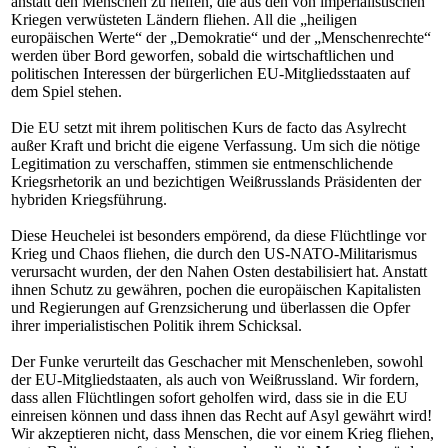
anstatt den Menschen zu helfen, die aus den von imperialistischen
Kriegen verwüsteten Ländern fliehen. All die „heiligen
europäischen Werte“ der „Demokratie“ und der „Menschenrechte“
werden über Bord geworfen, sobald die wirtschaftlichen und
politischen Interessen der bürgerlichen EU-Mitgliedsstaaten auf
dem Spiel stehen.
Die EU setzt mit ihrem politischen Kurs de facto das Asylrecht
außer Kraft und bricht die eigene Verfassung. Um sich die nötige
Legitimation zu verschaffen, stimmen sie entmenschlichende
Kriegsrhetorik an und bezichtigen Weißrusslands Präsidenten der
hybriden Kriegsführung.
Diese Heuchelei ist besonders empörend, da diese Flüchtlinge vor
Krieg und Chaos fliehen, die durch den US-NATO-Militarismus
verursacht wurden, der den Nahen Osten destabilisiert hat. Anstatt
ihnen Schutz zu gewähren, pochen die europäischen Kapitalisten
und Regierungen auf Grenzsicherung und überlassen die Opfer
ihrer imperialistischen Politik ihrem Schicksal.
Der Funke verurteilt das Geschacher mit Menschenleben, sowohl
der EU-Mitgliedstaaten, als auch von Weißrussland. Wir fordern,
dass allen Flüchtlingen sofort geholfen wird, dass sie in die EU
einreisen können und dass ihnen das Recht auf Asyl gewährt wird!
Wir akzeptieren nicht, dass Menschen, die vor einem Krieg fliehen,