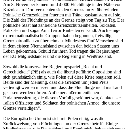
Am 8. November kamen rund 4.000 Flüchtlinge in der Nähe von
Kuźnica an. Dort versuchten sie den Grenzzaun zu überwinden.
Polnische Grenzsoldaten feuerten mit Tränengaskanistern auf sie.
Die Zahl der Flüchtlinge an der Grenze steigt von Tag zu Tag. Der
polnische Staat hat zahlreiche Grenzschutzeinheiten, Soldaten,
Polizisten und sogar Anti-Terror-Einheiten entsandt. Auch einige
extrem nationalistische Gruppen haben begonnen, freiwillig
Grenzpatrouillen zu übernehmen. Mindestens fünf Menschen sind
in dem eisigen Niemandsland zwischen den beiden Staaten ums
Leben gekommen. Schuld für ihren Tod tragen die Regierungen
der EU-Mitgliedsländer und die Regierung in Weißrussland.
Sowohl die konservative Regierungspartei „Recht und
Gerechtigkeit“ (PiS) als auch die liberal geführte Opposition sind
sich grundsätzlich einig, wie Polen auf diese Krise reagieren soll.
Beide sind der Meinung, dass die Grenzen um jeden Preis
verteidigt werden müssen und dass die Flüchtlinge nicht ins Land
gelassen werden dürfen. Auf einer außerordentlichen
Parlamentssitzung, die diesem Vorfall gewidmet war, dankten sie
„allen Offizieren und Soldaten der polnischen Armee, die unsere
Grenze verteidigen“.
Die Europäische Union ist sich mit Polen einig, was die
Zurückweisung von Flüchtlingen an der Grenze betrifft. Einige
Mitgliedstaaten, wie Deutschland und Frankreich, haben sich sogar