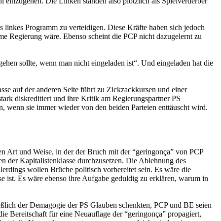
l einzugehen. Die Linken standen also plötzlich als Spielverderber
es linkes Programm zu verteidigen. Diese Kräfte haben sich jedoch
same Regierung wäre. Ebenso scheint die PCP nicht dazugelernt zu
gehen sollte, wenn man nicht eingeladen ist“. Und eingeladen hat die
se auf der anderen Seite führt zu Zickzackkursen und einer
ark diskreditiert und ihre Kritik am Regierungspartner PS
en, wenn sie immer wieder von den beiden Parteien enttäuscht wird.
ten Art und Weise, in der der Bruch mit der “geringonça” von PCP
en der Kapitalistenklasse durchzusetzen. Die Ablehnung des
rdings wollen Brüche politisch vorbereitet sein. Es wäre die
e ist. Es wäre ebenso ihre Aufgabe geduldig zu erklären, warum in
ließlich der Demagogie der PS Glauben schenkten, PCP und BE seien
e Bereitschaft für eine Neuauflage der “geringonça” propagiert,