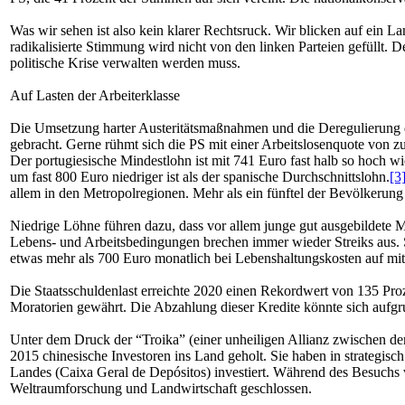
Was wir sehen ist also kein klarer Rechtsruck. Wir blicken auf ein L
radikalisierte Stimmung wird nicht von den linken Parteien gefüllt
politische Krise verwalten werden muss.
Auf Lasten der Arbeiterklasse
Die Umsetzung harter Austeritätsmaßnahmen und die Deregulierung de
gebracht. Gerne rühmt sich die PS mit einer Arbeitslosenquote von zu
Der portugiesische Mindestlohn ist mit 741 Euro fast halb so hoch wi
um fast 800 Euro niedriger ist als der spanische Durchschnittslohn.
[3
allem in den Metropolregionen. Mehr als ein fünftel der Bevölkerung
Niedrige Löhne führen dazu, dass vor allem junge gut ausgebildete 
Lebens- und Arbeitsbedingungen brechen immer wieder Streiks aus. S
etwas mehr als 700 Euro monatlich bei Lebenshaltungskosten auf mi
Die Staatsschuldenlast erreichte 2020 einen Rekordwert von 135 Pro
Moratorien gewährt. Die Abzahlung dieser Kredite könnte sich aufgru
Unter dem Druck der “Troika” (einer unheiligen Allianz zwischen 
2015 chinesische Investoren ins Land geholt. Sie haben in strategis
Landes (Caixa Geral de Depósitos) investiert. Während des Besuchs
Weltraumforschung und Landwirtschaft geschlossen.