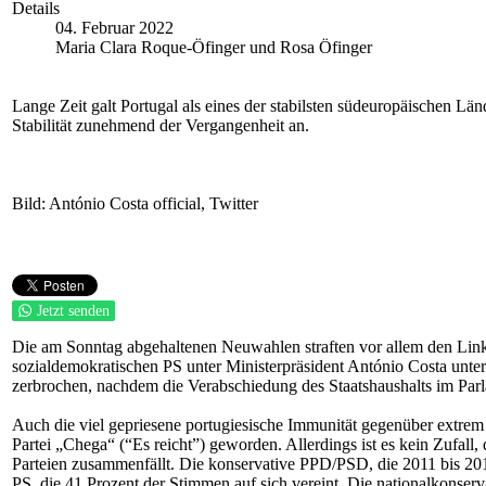
Details
04. Februar 2022
Maria Clara Roque-Öfinger und Rosa Öfinger
Lange Zeit galt Portugal als eines der stabilsten südeuropäischen L
Stabilität zunehmend der Vergangenheit an.
Bild: António Costa official, Twitter
Jetzt senden
Die am Sonntag abgehaltenen Neuwahlen straften vor allem den Lin
sozialdemokratischen PS unter Ministerpräsident António Costa unt
zerbrochen, nachdem die Verabschiedung des Staatshaushalts im Pa
Auch die viel gepriesene portugiesische Immunität gegenüber extrem re
Partei „Chega“ (“Es reicht”) geworden. Allerdings ist es kein Zufall,
Parteien zusammenfällt. Die konservative PPD/PSD, die 2011 bis 2016
PS, die 41 Prozent der Stimmen auf sich vereint. Die nationalkonse