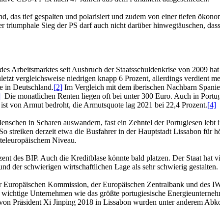
and, das tief gespalten und polarisiert und zudem von einer tiefen ökon
. Der triumphale Sieg der PS darf auch nicht darüber hinwegtäuschen,
s Arbeitsmarktes seit Ausbruch der Staatsschuldenkrise von 2009 hat d
letzt vergleichsweise niedrigen knapp 6 Prozent, allerdings verdient me
e in Deutschland.
[2]
Im Vergleich mit dem iberischen Nachbarn Spanien 
]
Die monatlichen Renten liegen oft bei unter 300 Euro. Auch in Portug
 ist von Armut bedroht, die Armutsquote lag 2021 bei 22,4 Prozent.
[4]
Menschen in Scharen auswandern, fast ein Zehntel der Portugiesen leb
o streiken derzeit etwa die Busfahrer in der Hauptstadt Lissabon für
tteleuropäischem Niveau.
zent des BIP. Auch die Kreditblase könnte bald platzen. Der Staat ha
nd der schwierigen wirtschaftlichen Lage als sehr schwierig gestalten.
der Europäischen Kommission, der Europäischen Zentralbank und des I
ch wichtige Unternehmen wie das größte portugiesische Energieunterneh
 von Präsident Xi Jinping 2018 in Lissabon wurden unter anderem Abk