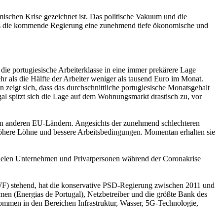
omischen Krise gezeichnet ist. Das politische Vakuum und die
 dass die kommende Regierung eine zunehmend tiefe ökonomische und
ie portugiesische Arbeiterklasse in eine immer prekärere Lage
hr als die Hälfte der Arbeiter weniger als tausend Euro im Monat.
zeigt sich, dass das durchschnittliche portugiesische Monatsgehalt
al spitzt sich die Lage auf dem Wohnungsmarkt drastisch zu, vor
t in anderen EU-Ländern. Angesichts der zunehmend schlechteren
 höhere Löhne und bessere Arbeitsbedingungen. Momentan erhalten sie
t vielen Unternehmen und Privatpersonen während der Coronakrise
WF) stehend, hat die konservative PSD-Regierung zwischen 2011 und
men (Energias de Portugal), Netzbetreiber und die größte Bank des
ommen in den Bereichen Infrastruktur, Wasser, 5G-Technologie,