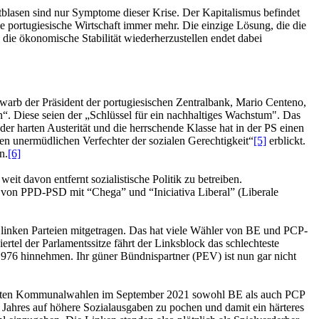
itblasen sind nur Symptome dieser Krise. Der Kapitalismus befindet
ie portugiesische Wirtschaft immer mehr. Die einzige Lösung, die die
die ökonomische Stabilität wiederherzustellen endet dabei
o warb der Präsident der portugiesischen Zentralbank, Mario Centeno,
 Diese seien der „Schlüssel für ein nachhaltiges Wachstum". Das
er harten Austerität und die herrschende Klasse hat in der PS einen
en unermüdlichen Verfechter der sozialen Gerechtigkeit“
[5]
erblickt.
n.
[6]
eit davon entfernt sozialistische Politik zu betreiben.
on von PPD-PSD mit “Chega” und “Iniciativa Liberal” (Liberale
 linken Parteien mitgetragen. Das hat viele Wähler von BE und PCP-
tel der Parlamentssitze fährt der Linksblock das schlechteste
 1976 hinnehmen. Ihr güner Bündnispartner (PEV) ist nun gar nicht
 letzten Kommunalwahlen im September 2021 sowohl BE als auch PCP
Jahres auf höhere Sozialausgaben zu pochen und damit ein härteres