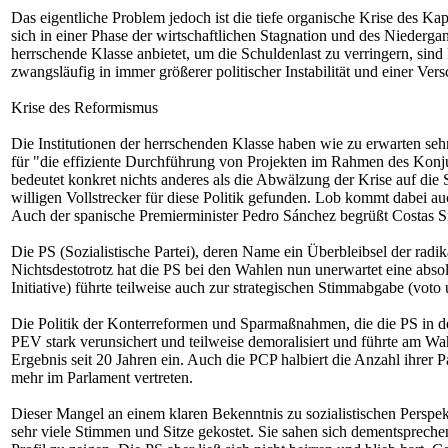
Das eigentliche Problem jedoch ist die tiefe organische Krise des K
sich in einer Phase der wirtschaftlichen Stagnation und des Niederga
herrschende Klasse anbietet, um die Schuldenlast zu verringern, sin
zwangsläufig in immer größerer politischer Instabilität und einer Ve
Krise des Reformismus
Die Institutionen der herrschenden Klasse haben wie zu erwarten sehr
für "die effiziente Durchführung von Projekten im Rahmen des Kon
bedeutet konkret nichts anderes als die Abwälzung der Krise auf die 
willigen Vollstrecker für diese Politik gefunden. Lob kommt dabei 
Auch der spanische Premierminister Pedro Sánchez begrüßt Costas Si
Die PS (Sozialistische Partei), deren Name ein Überbleibsel der radik
Nichtsdestotrotz hat die PS bei den Wahlen nun unerwartet eine abso
Initiative) führte teilweise auch zur strategischen Stimmabgabe (voto ú
Die Politik der Konterreformen und Sparmaßnahmen, die die PS in de
PEV stark verunsichert und teilweise demoralisiert und führte am Wa
Ergebnis seit 20 Jahren ein. Auch die PCP halbiert die Anzahl ihrer
mehr im Parlament vertreten.
Dieser Mangel an einem klaren Bekenntnis zu sozialistischen Pers
sehr viele Stimmen und Sitze gekostet. Sie sahen sich dementsprec