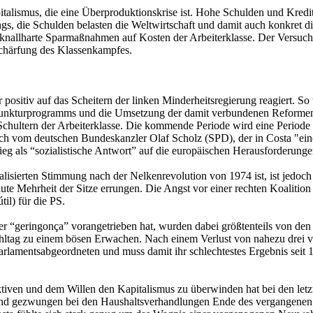
apitalismus, die eine Überproduktionskrise ist. Hohe Schulden und Kred
ngs, die Schulden belasten die Weltwirtschaft und damit auch konkret d
d knallharte Sparmaßnahmen auf Kosten der Arbeiterklasse. Der Versuch 
rschärfung des Klassenkampfes.
 positiv auf das Scheitern der linken Minderheitsregierung reagiert. S
junkturprogramms und die Umsetzung der damit verbundenen Reformen“.
Schultern der Arbeiterklasse. Die kommende Periode wird eine Periode d
auch vom deutschen Bundeskanzler Olaf Scholz (SPD), der in Costa "ein
eg als “sozialistische Antwort” auf die europäischen Herausforderunge
alisierten Stimmung nach der Nelkenrevolution von 1974 ist, ist jedoch w
lute Mehrheit der Sitze errungen. Die Angst vor einer rechten Koaliti
til) für die PS.
r “geringonça” vorangetrieben hat, wurden dabei größtenteils von den
hltag zu einem bösen Erwachen. Nach einem Verlust von nahezu drei vier
 Parlamentsabgeordneten und muss damit ihr schlechtestes Ergebnis seit
pektiven und dem Willen den Kapitalismus zu überwinden hat bei den
hend gezwungen bei den Haushaltsverhandlungen Ende des vergangenen 