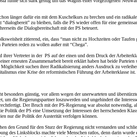
. Costa fühlte sich stark genug um das Wagnis einer vorgezogenen Neuwah
 schon länger dafür ein mit dem Kuschelkurs zu brechen und ein radikal
t “dialogbereit” zu bleiben, falls die PS wieder offen für eine gemein
erseits die Dialogbereitschaft mit der PS beteuert.
ksweisheit zitierend, ein, dass “man nicht zu Hochzeiten oder Taufen 
n Parteien reden zu wollen außer mit “Chega”.
rer Vertreter in der PS auf der einen und dem Druck der Arbeiterklas
er erneuten Zusammenarbeit bereit erklärt haben hat beide Parteien st
re Möglichkeit suchen ihrer Radikalisierung anders Ausdruck zu verleih
talismus eine Krise der reformistischen Führung der Arbeiterklasse ist.
ht besonders günstig, vor allem wegen der unerwarteten und überstürz
et, um die Regierungspartner loszuwerden und ungehindert die Interess
chtfertigt. Der Bruch mit der PS-Regierung war absolut notwendig, alle
 Politik der PS eine Umsetzung der Interessen der herrschenden Klass
ien nur die Politik der Austerität verfolgen können.
schen den Grund für den Sturz der Regierung nicht verstanden und sch
ung des Linksblocks machte viele Menschen ratlos, denn darin wurde di