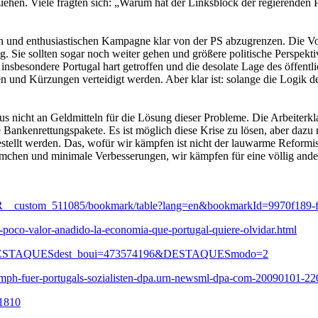
iehen. Viele fragten sich: „Warum hat der Linksblock der regierenden 
en und enthusiastischen Kampagne klar von der PS abzugrenzen. Die Vo
ng. Sie sollten sogar noch weiter gehen und größere politische Perspekt
sbesondere Portugal hart getroffen und die desolate Lage des öffentl
und Kürzungen verteidigt werden. Aber klar ist: solange die Logik des 
aus nicht an Geldmitteln für die Lösung dieser Probleme. Die Arbeiterkl
ankenrettungspakete. Es ist möglich diese Krise zu lösen, aber dazu
estellt werden. Das, wofür wir kämpfen ist nicht der lauwarme Reformis
mchen und minimale Verbesserungen, wir kämpfen für eine völlig ander
UR__custom_511085/bookmark/table?lang=en&bookmarkId=9970f189-
y-poco-valor-anadido-la-economia-que-portugal-quiere-olvidar.html
ques&DESTAQUESdest_boui=473574196&DESTAQUESmodo=2
iumph-fuer-portugals-sozialisten-dpa.urn-newsml-dpa-com-20090101-
61810