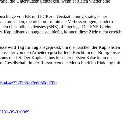
Partei die Unterstützung entzogen, wenn er gleich wieder eine
rschläge von BE und PCP zur Verstaatlichung strategischer
iven aufstellen, die nicht nur minimale Verbesserungen, sondern
ichen Gesundheitsdienstes (SNS) offengelegt. Der SNS ist eine
Kapitalismus unangetastet bleibt, können diese Ziele nicht erreicht
asse wird Tag für Tag ausgepresst, um die Taschen der Kapitalisten
 muss der von den Arbeitern geschaffene Reichtum der Bourgeoisie
mus der PS. Der Kapitalismus in seiner tiefsten Krise kann uns
e Gesellschaft, in der Ressourcen der Menschheit im Einklang mit
f6b4-4e72-9335-07ed050dd700
220131-99-910969