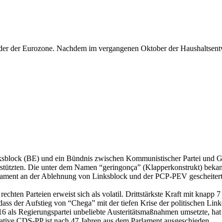
änder der Eurozone. Nachdem im vergangenen Oktober der Haushaltsentwu
ksblock (BE) und ein Bündnis zwischen Kommunistischer Partei und Gr
erstützten. Die unter dem Namen “geringonça” (Klapperkonstrukt) beka
rlament an der Ablehnung von Linksblock und der PCP-PEV gescheitert
chten Parteien erweist sich als volatil. Drittstärkste Kraft mit knapp 
 dass der Aufstieg von “Chega” mit der tiefen Krise der politischen Link
 als Regierungspartei unbeliebte Austeritätsmaßnahmen umsetzte, hat 
rvative CDS-PP ist nach 47 Jahren aus dem Parlament ausgeschieden.