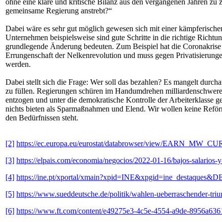
ohne eine klare und kritische Bilanz aus den vergangenen Jahren zu z
gemeinsame Regierung anstrebt?“
Dabei wäre es sehr gut möglich gewesen sich mit einer kämpferisch
Unternehmen beispielsweise sind gute Schritte in die richtige Richtu
grundlegende Änderung bedeuten. Zum Beispiel hat die Coronakrise in
Errungenschaft der Nelkenrevolution und muss gegen Privatisierungen 
werden.
Dabei stellt sich die Frage: Wer soll das bezahlen? Es mangelt durch
zu füllen. Regierungen schüren im Handumdrehen milliardenschwere B
entzogen und unter die demokratische Kontrolle der Arbeiterklasse g
nichts bieten als Sparmaßnahmen und Elend. Wir wollen keine Reför
den Bedürfnissen steht.
[2]
https://ec.europa.eu/eurostat/databrowser/view/EARN_MW_C
[3]
https://elpais.com/economia/negocios/2022-01-16/bajos-salarios-
[4]
https://ine.pt/xportal/xmain?xpid=INE&xpgid=ine_desta
[5]
https://www.sueddeutsche.de/politik/wahlen-ueberraschender-tr
[6]
https://www.ft.com/content/e49275e3-4c5e-4554-a9de-8956a63