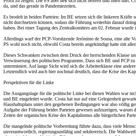
Profil zu zeigen. Die PS aber ließ sich nicht beirren und blieb hart
da, und das gerade in Pandemiezeiten.
Es brodelt in beiden Parteien: Im BE setzen sich die linkeren Kräfte
nicht durchsetzen können, sodass die Führung weiterhin darauf dräng
haben. Bei einer Tagung des Zentralkomitees am 02. Februar wurde ihr
Allerdings warf der PCP-Vorsitzende Jerónimo de Sousa, eine alte Vol
PS wohl noch nicht, obwohl Costa bereits angekündigt hatte mit alle
Dieses Schwanken zwischen dem Druck der herrschenden Klasse und ih
Verwässerung des politischen Programms. Dass sich BE und PCP zu ein
unterminiert. Auf lange Sicht wird sich die Arbeiterklasse eine ande
Letztendlich wird auch hier nochmal deutlich, dass die Krise des Kapi
Perspektiven für die Linke
Die Ausgangslage für die politische Linke bei diesen Wahlen war nic
und BE eingeleitet wurde. Costa hat nur auf eine Gelegenheit gewart
Haushaltsplans unter den gegebenen Bedingungen war also völlig gere
Aufgabe der Führung beider Parteien gewesen aufzuzeigen, warum die
Zeiten der organischen Krise des Kapitalismus alle bürgerlichen Parte
Die mangelnde politische Vorbereitung führte dazu, dass viele Men
unverantwortlich, regierungsunfähig und sektiererisch. Die Wahlwerb