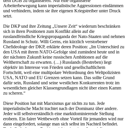
dem DGB zu organisieren. Nur eine organisierte
Arbeiterbewegung kann imperialistische Aggressionen eindämmen
und verhindern, indem sie ihre eigenen Kriegstreiber unter Druck
setzt.
Die DKP und ihre Zeitung „Unsere Zeit“ wiederum beschränken
sich in ihren Positionen zum Konflikt allein auf die
russlandfeindliche Kriegspropaganda der Nato-Staaten und nehmen
Russland in Schutz. Willi Gerns, ein kürzlich verstorbener
Chefideologe der DKP, erklärte deren Position: „Im Unterschied zu
den USA mit ihrem NATO-Gefolge sind zumindest heute und in
der nächsten Zukunft keine russischen Ambitionen auf die
Weltherrschaft zu erwarten. (…) Russlands (Bestreben) liegt
objektiv im Interesse von Frieden und gesellschaftlichem
Fortschritt, weil eine multipolare Weltordnung den Weltpolizisten
USA, NATO und EU Grenzen setzen kann. Das sollte Grund
dafür sein, Russland und seine westlichen Konkurrenten trotz im
wesentlichen gleicher Klassengrundlagen nicht über einen Kamm
zu scheren.“
Diese Position hat mit Marxismus gar nichts zu tun. Jede
imperialistische Macht trachtet nach der Dominanz über andere.
Jeder will selbstverständlich eine marktdominierende Stellung
erobern. Ein fairer Wettbewerb ohne Vorteil für jemanden wird nur
dann eingefordert, solange man sich selbst im Nachteil befindet.