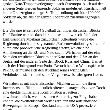
großen Nato-Truppenverlegungen nach Osteuropa. Auch auf der
anderen Seite werden tausende Soldaten mobilisiert, Russland hielt
in der Grenzregion eine große Truppenübung mit über 100.000
Soldaten ab, die aus der ganzen Föderation zusammengezogen
wurden.
Die Ukraine ist seit 2004 Spielball der imperialistischen Blöcke.
Die Ukraine war bis dato klar politisch und wirtschaftlich der
Einflusssphäre Moskaus zuzuordnen. Allerdings wurde die
Regierung durch eine sogenannte „Farbenrevolution“ gestürzt und
durch eine pro-westliche Regierung ersetzt, welche eine
Annäherung an die EU und Nato sucht. Wir haben auf der einen
Seite den westlichen Block mit der Nato und den USA an der
Spitze, auf der anderen Seite den Block Russland-China. Das ist
auch der Hintergrund von Putins Besuch bei den Winterspielen in
Peking; er musste sich den Rückhalt seines wichtigsten
Verbündeten sichern und seine Vorgehensweise absegnen lassen.
Wir haben es mit imperialistischen Mächten zu tun, die ihren
Interessenskonflikt nun deutlich offener austragen als zuvor. Doch
eine direkte militärische Konfrontation ist äußerst
unwahrscheinlich, weil dies einen Atomkrieg zur Folge haben
könnte, die Weltwirtschaft weiter zerrütten und aufständische
Bewegungen in Europa, Russland und den USA provozieren
würde.