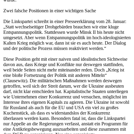
Zwei falsche Positionen in einer wichtigen Sache
Die Linkspartei schreibt in einer Presseerklärung vom 28. Januar:
„Statt wechselseitiger Drohgebärden brauchen wir eine kluge
Entspannungspolitik. Stattdessen wurde Minsk II bis heute nicht
umgesetzt. Aber wenn Entspannungspolitik im hoch-ideologisierten
Kalten Krieg möglich war, dann ist sie es auch heute. Der Dialog
und der politische Prozess müssen reaktiviert werden.“
Diese Position geht mit einer naiven und idealistischen Sichtweise
davon aus, dass Kriege und Konflikte nur deswegen stattfinden,
weil beide Seiten nicht mehr miteinander reden. Doch „Krieg ist
eine bloße Fortsetzung der Politik mit anderen Mitteln“
(Clausewitz). Die militärischen Maßnahmen werden deswegen
getroffen, weil sich der Streit darum, wer die Ukraine ausbeuten
darf, nicht klar entschieden hat. Kapitalistische Staaten unterliegen
wie Unternehmen einer Konkurrenz und versuchen, möglichst im
Interesse ihres eigenen Kapitals zu agieren. Die Ukraine ist sowohl
für Russland als auch für die EU und USA ein viel zu großes
Kuchenstück, als dass es widerstandslos der Konkurrenz
überlassen werden kann. Besonders fatal ist, dass die Linkspartei
nur Appelle an die Regierungen verfasst, anstatt ein Programm für
eine Antikriegsbewegung auszuarbeiten und diese zusammen mit