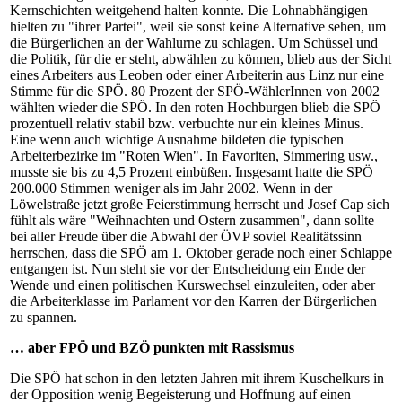
Kernschichten weitgehend halten konnte. Die Lohnabhängigen
hielten zu "ihrer Partei", weil sie sonst keine Alternative sehen, um
die Bürgerlichen an der Wahlurne zu schlagen. Um Schüssel und
die Politik, für die er steht, abwählen zu können, blieb aus der Sicht
eines Arbeiters aus Leoben oder einer Arbeiterin aus Linz nur eine
Stimme für die SPÖ. 80 Prozent der SPÖ-WählerInnen von 2002
wählten wieder die SPÖ. In den roten Hochburgen blieb die SPÖ
prozentuell relativ stabil bzw. verbuchte nur ein kleines Minus.
Eine wenn auch wichtige Ausnahme bildeten die typischen
Arbeiterbezirke im "Roten Wien". In Favoriten, Simmering usw.,
musste sie bis zu 4,5 Prozent einbüßen. Insgesamt hatte die SPÖ
200.000 Stimmen weniger als im Jahr 2002. Wenn in der
Löwelstraße jetzt große Feierstimmung herrscht und Josef Cap sich
fühlt als wäre "Weihnachten und Ostern zusammen", dann sollte
bei aller Freude über die Abwahl der ÖVP soviel Realitätssinn
herrschen, dass die SPÖ am 1. Oktober gerade noch einer Schlappe
entgangen ist. Nun steht sie vor der Entscheidung ein Ende der
Wende und einen politischen Kurswechsel einzuleiten, oder aber
die Arbeiterklasse im Parlament vor den Karren der Bürgerlichen
zu spannen.
… aber FPÖ und BZÖ punkten mit Rassismus
Die SPÖ hat schon in den letzten Jahren mit ihrem Kuschelkurs in
der Opposition wenig Begeisterung und Hoffnung auf einen