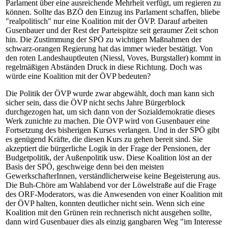
Parlament über eine ausreichende Mehrheit verfügt, um regieren zu
können. Sollte das BZÖ den Einzug ins Parlament schaffen, bliebe
"realpolitisch" nur eine Koalition mit der ÖVP. Darauf arbeiten
Gusenbauer und der Rest der Parteispitze seit geraumer Zeit schon
hin. Die Zustimmung der SPÖ zu wichtigen Maßnahmen der
schwarz-orangen Regierung hat das immer wieder bestätigt. Von
den roten Landeshauptleuten (Niessl, Voves, Burgstaller) kommt in
regelmäßigen Abständen Druck in diese Richtung. Doch was
würde eine Koalition mit der ÖVP bedeuten?
Die Politik der ÖVP wurde zwar abgewählt, doch man kann sich
sicher sein, dass die ÖVP nicht sechs Jahre Bürgerblock
durchgezogen hat, um sich dann von der Sozialdemokratie dieses
Werk zunichte zu machen. Die ÖVP wird von Gusenbauer eine
Fortsetzung des bisherigen Kurses verlangen. Und in der SPÖ gibt
es genügend Kräfte, die diesen Kurs zu gehen bereit sind. Sie
akzeptiert die bürgerliche Logik in der Frage der Pensionen, der
Budgetpolitik, der Außenpolitik usw. Diese Koalition löst an der
Basis der SPÖ, geschweige denn bei den meisten
GewerkschafterInnen, verständlicherweise keine Begeisterung aus.
Die Buh-Chöre am Wahlabend vor der Löwelstraße auf die Frage
des ORF-Moderators, was die Anwesenden von einer Koalition mit
der ÖVP halten, konnten deutlicher nicht sein. Wenn sich eine
Koalition mit den Grünen rein rechnerisch nicht ausgehen sollte,
dann wird Gusenbauer dies als einzig gangbaren Weg "im Interesse