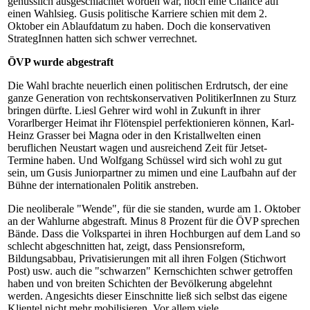
genüsslich ausgeschlachtet worden war, noch eine Chance auf
einen Wahlsieg. Gusis politische Karriere schien mit dem 2.
Oktober ein Ablaufdatum zu haben. Doch die konservativen
StrategInnen hatten sich schwer verrechnet.
ÖVP wurde abgestraft
Die Wahl brachte neuerlich einen politischen Erdrutsch, der eine
ganze Generation von rechtskonservativen PolitikerInnen zu Sturz
bringen dürfte. Liesl Gehrer wird wohl in Zukunft in ihrer
Vorarlberger Heimat ihr Flötenspiel perfektionieren können, Karl-
Heinz Grasser bei Magna oder in den Kristallwelten einen
beruflichen Neustart wagen und ausreichend Zeit für Jetset-
Termine haben. Und Wolfgang Schüssel wird sich wohl zu gut
sein, um Gusis Juniorpartner zu mimen und eine Laufbahn auf der
Bühne der internationalen Politik anstreben.
Die neoliberale "Wende", für die sie standen, wurde am 1. Oktober
an der Wahlurne abgestraft. Minus 8 Prozent für die ÖVP sprechen
Bände. Dass die Volkspartei in ihren Hochburgen auf dem Land so
schlecht abgeschnitten hat, zeigt, dass Pensionsreform,
Bildungsabbau, Privatisierungen mit all ihren Folgen (Stichwort
Post) usw. auch die "schwarzen" Kernschichten schwer getroffen
haben und von breiten Schichten der Bevölkerung abgelehnt
werden. Angesichts dieser Einschnitte ließ sich selbst das eigene
Klientel nicht mehr mobilisieren. Vor allem viele