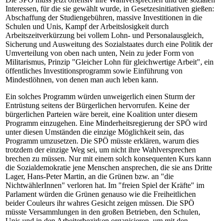
Interessen, für die sie gewählt wurde, in Gesetzesinitiativen gießen:
Abschaffung der Studiengebühren, massive Investitionen in die
Schulen und Unis, Kampf der Arbeitslosigkeit durch
Arbeitszeitverkürzung bei vollem Lohn- und Personalausgleich,
Sicherung und Ausweitung des Sozialstaates durch eine Politik der
Umverteilung von oben nach unten, Nein zu jeder Form von
Militarismus, Prinzip "Gleicher Lohn für gleichwertige Arbeit", ein
öffentliches Investitionsprogramm sowie Einführung von
Mindestlöhnen, von denen man auch leben kann.
Ein solches Programm würden unweigerlich einen Sturm der
Entrüstung seitens der Bürgerlichen hervorrufen. Keine der
bürgerlichen Parteien wäre bereit, eine Koalition unter diesem
Programm einzugehen. Eine Minderheitsregierung der SPÖ wird
unter diesen Umständen die einzige Möglichkeit sein, das
Programm umzusetzen. Die SPÖ müsste erklären, warum dies
trotzdem der einzige Weg sei, um nicht ihre Wahlversprechen
brechen zu müssen. Nur mit einem solch konsequenten Kurs kann
die Sozialdemokratie jene Menschen ansprechen, die sie ans Dritte
Lager, Hans-Peter Martin, an die Grünen bzw. an "die
NichtwählerInnen" verloren hat. Im "freien Spiel der Kräfte" im
Parlament würden die Grünen genauso wie die Freiheitlichen
beider Couleurs ihr wahres Gesicht zeigen müssen. Die SPÖ
müsste Versammlungen in den großen Betrieben, den Schulen,
Unis und in den Arbeiterbezirken organisieren, um mit den