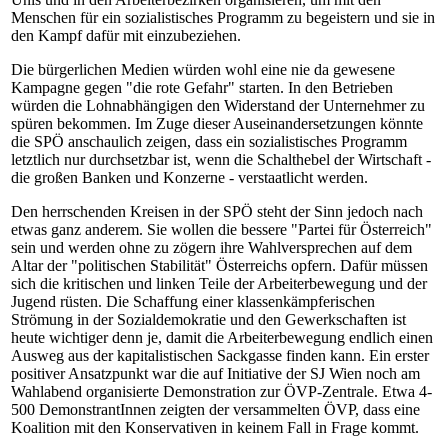
Menschen für ein sozialistisches Programm zu begeistern und sie in
den Kampf dafür mit einzubeziehen.
Die bürgerlichen Medien würden wohl eine nie da gewesene
Kampagne gegen "die rote Gefahr" starten. In den Betrieben
würden die Lohnabhängigen den Widerstand der Unternehmer zu
spüren bekommen. Im Zuge dieser Auseinandersetzungen könnte
die SPÖ anschaulich zeigen, dass ein sozialistisches Programm
letztlich nur durchsetzbar ist, wenn die Schalthebel der Wirtschaft -
die großen Banken und Konzerne - verstaatlicht werden.
Den herrschenden Kreisen in der SPÖ steht der Sinn jedoch nach
etwas ganz anderem. Sie wollen die bessere "Partei für Österreich"
sein und werden ohne zu zögern ihre Wahlversprechen auf dem
Altar der "politischen Stabilität" Österreichs opfern. Dafür müssen
sich die kritischen und linken Teile der Arbeiterbewegung und der
Jugend rüsten. Die Schaffung einer klassenkämpferischen
Strömung in der Sozialdemokratie und den Gewerkschaften ist
heute wichtiger denn je, damit die Arbeiterbewegung endlich einen
Ausweg aus der kapitalistischen Sackgasse finden kann. Ein erster
positiver Ansatzpunkt war die auf Initiative der SJ Wien noch am
Wahlabend organisierte Demonstration zur ÖVP-Zentrale. Etwa 4-
500 DemonstrantInnen zeigten der versammelten ÖVP, dass eine
Koalition mit den Konservativen in keinem Fall in Frage kommt.