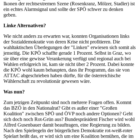
Ikonen der rechtsextremen Szene (Rosenkranz, Mölzer, Stadler) ist
ein echtes Alarmsignal und sollte der SPÖ schwer zu denken
geben.
Linke Alternativen?
Wie nicht anders zu erwarten war, konnten Organisationen links
der Sozialdemokratie von deren Krise nicht profitieren. Die
wahltaktischen Überlegungen der "Linken" erwiesen sich somit als
jenseitig. Die KPÖ schaffte gerade 1 Prozent. Selbst in Graz, wo
sie über eine gewisse Verankerung verfügt und regional auch bei
Wahlen erfolgreich ist, kam sie nicht über 2 Prozent. Dabei konnte
die KPÖ wohl kaum behaupten, dass ihr Programm, das sie von
ATTAC abgeschrieben haben dürfte, für die österreichische
Wählerschaft zu revolutionär gewesen wäre.
Was nun?
Zum jetzigen Zeitpunkt sind noch mehrere Fragen offen. Kommt
das BZÖ in den Nationalrat? Gibt es außer einer "Großen
Koalition" zwischen SPÖ und ÖVP noch andere Optionen? Geht
sich doch noch Rot-Grün aus? Bundespräsident Fischer wird wohl
Alfred Gusenbauer damit beauftragen, eine Regierung zu bilden.
Nach den Spielregeln der bürgerlichen Demokratie rot-weiß-roter
Spielart heißt das, er wird sich um eine Koalition bemühen, die im