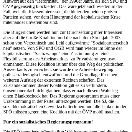
Antwort auf den "Reformstau" der 1990er Jahre, als sich SPÖ und
ÖVP gegenseitig blockierten. Das wäre jetzt auch wiederum der
Fall, weil die Klasseninteressen, die hinter den beiden großen
Parteien stehen, vor dem Hintergrund der kapitalistischen Krise
miteinander unvereinbar sind.
Die Bürgerlichen werden nun zur Durchsetzung ihrer Interessen
aber auf die Große Koalition und die nach dem Streikjahr 2003
schon von Verzetnitsch und Leitl aufgewärmte "Sozialpartnerschaft
neu" setzen. Von SPÖ und ÖGB wird man wieder im Sinne der
kapitalistischen "Sachzwänge" eine Zustimmung zu einer
Flexibilisierung des Arbeitsmarktes, zu Privatisierungen usw.
einmahnen. Diese Koalition ist nur über den Weg des politischen
Ausverkaufs zu erreichen, sie würde die Arbeiterbewegung
politisch-ideologisch entwaffnen und die Grundlage für einen
weiteren Aufstieg der extremen Rechten schaffen. Das
Zustandekommen dieser Koalition gilt es zu verhindern.
Gusenbauer darf nicht glauben, dass er nach diesem Wahlsieg
einen Blankoscheck hat. Das Regierungsprogramm muss einer
Urabstimmung in der Partei unterzogen werden. Die SJ, die
sozialdemokratischen GewerkschafterInnen und alle Linken in der
SPÖ müssen gegen eine Koalition mit der ÖVP mobil machen.
Für ein sozialistisches Regierungsprogramm!
Die SPÖ muss jetzt offensiv ihre Wahlversprechen und die sozialen