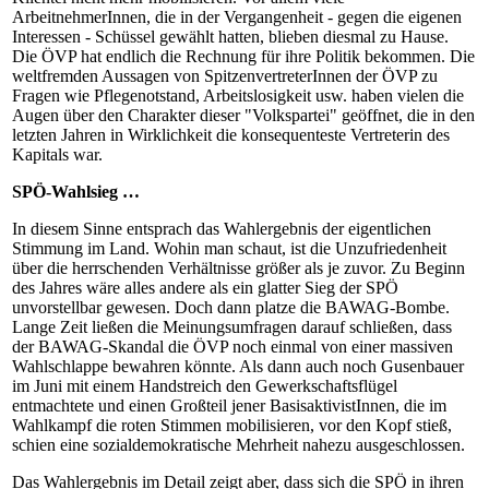
ArbeitnehmerInnen, die in der Vergangenheit - gegen die eigenen
Interessen - Schüssel gewählt hatten, blieben diesmal zu Hause.
Die ÖVP hat endlich die Rechnung für ihre Politik bekommen. Die
weltfremden Aussagen von SpitzenvertreterInnen der ÖVP zu
Fragen wie Pflegenotstand, Arbeitslosigkeit usw. haben vielen die
Augen über den Charakter dieser "Volkspartei" geöffnet, die in den
letzten Jahren in Wirklichkeit die konsequenteste Vertreterin des
Kapitals war.
SPÖ-Wahlsieg …
In diesem Sinne entsprach das Wahlergebnis der eigentlichen
Stimmung im Land. Wohin man schaut, ist die Unzufriedenheit
über die herrschenden Verhältnisse größer als je zuvor. Zu Beginn
des Jahres wäre alles andere als ein glatter Sieg der SPÖ
unvorstellbar gewesen. Doch dann platze die BAWAG-Bombe.
Lange Zeit ließen die Meinungsumfragen darauf schließen, dass
der BAWAG-Skandal die ÖVP noch einmal von einer massiven
Wahlschlappe bewahren könnte. Als dann auch noch Gusenbauer
im Juni mit einem Handstreich den Gewerkschaftsflügel
entmachtete und einen Großteil jener BasisaktivistInnen, die im
Wahlkampf die roten Stimmen mobilisieren, vor den Kopf stieß,
schien eine sozialdemokratische Mehrheit nahezu ausgeschlossen.
Das Wahlergebnis im Detail zeigt aber, dass sich die SPÖ in ihren