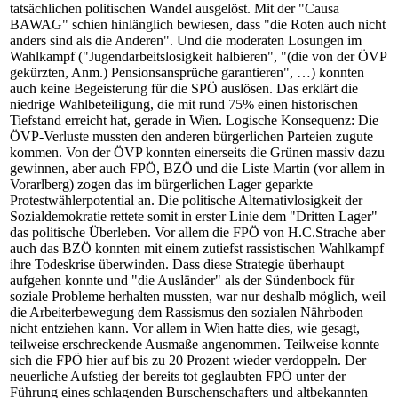
tatsächlichen politischen Wandel ausgelöst. Mit der "Causa
BAWAG" schien hinlänglich bewiesen, dass "die Roten auch nicht
anders sind als die Anderen". Und die moderaten Losungen im
Wahlkampf ("Jugendarbeitslosigkeit halbieren", "(die von der ÖVP
gekürzten, Anm.) Pensionsansprüche garantieren", …) konnten
auch keine Begeisterung für die SPÖ auslösen. Das erklärt die
niedrige Wahlbeteiligung, die mit rund 75% einen historischen
Tiefstand erreicht hat, gerade in Wien. Logische Konsequenz: Die
ÖVP-Verluste mussten den anderen bürgerlichen Parteien zugute
kommen. Von der ÖVP konnten einerseits die Grünen massiv dazu
gewinnen, aber auch FPÖ, BZÖ und die Liste Martin (vor allem in
Vorarlberg) zogen das im bürgerlichen Lager geparkte
Protestwählerpotential an. Die politische Alternativlosigkeit der
Sozialdemokratie rettete somit in erster Linie dem "Dritten Lager"
das politische Überleben. Vor allem die FPÖ von H.C.Strache aber
auch das BZÖ konnten mit einem zutiefst rassistischen Wahlkampf
ihre Todeskrise überwinden. Dass diese Strategie überhaupt
aufgehen konnte und "die Ausländer" als der Sündenbock für
soziale Probleme herhalten mussten, war nur deshalb möglich, weil
die Arbeiterbewegung dem Rassismus den sozialen Nährboden
nicht entziehen kann. Vor allem in Wien hatte dies, wie gesagt,
teilweise erschreckende Ausmaße angenommen. Teilweise konnte
sich die FPÖ hier auf bis zu 20 Prozent wieder verdoppeln. Der
neuerliche Aufstieg der bereits tot geglaubten FPÖ unter der
Führung eines schlagenden Burschenschafters und altbekannten