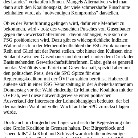
des Landes" verkaufen können. Mangels Alternativen wird man
dann auch den Koalitionspakt, der viele schmerzhafte Einschnitte
beinhalten wird, als "notwendigen Kompromiss" darstellen.
Ob es der Parteiführung gelingen wird, dafür eine Mehrheit zu
bekommen, wird - trotz des versuchten Putsches von Gusenbauer
gegen die GewerkschafterInnen - davon abhängen, wie sich die
FSG positionieren wird. Dazu gibt es widersprüchliche Indizien:
Während sich in der Medienöffentlichkeit die FSG-Funktionäre in
Reih und Glied mit der Partei stellen, tobt hinter den Kulissen eine
Schlacht zwischen Gusenbauer und den mehr unter dem Druck der
Basis stehenden GewerkschaftsführerInnen. Dabei geht es generell
um das Verhältnis von Partei und Gewerkschaft, speziell aber um
den politischen Preis, den die SPÖ-Spitze für eine
Regierungskoalition mit der ÖVP zu zahlen bereit ist. Haberzettl
äußerte sich in einer FSG-Veranstaltung in der Arbeiterkammer am
Donnerstag vor der Wahl eindeutig: Er lehnt eine Koalition mit der
ÖVP ab, weil diese notwendigerweise einen politischen
Ausverkauf der Interessen der Lohnabhängigen bedeutet, der bei
der nächsten Wahl mit voller Wucht auf die SPÖ zurückschlagen
würde.
Doch auch im bürgerlichen Lager wird sich die Begeisterung über
eine Große Koalition in Grenzen halten. Der Bürgerblock und
"speed kills" à la Khol und Schüssel war doch die notwendige