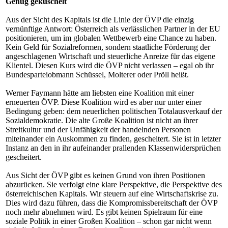
Genug gekuschelt
Aus der Sicht des Kapitals ist die Linie der ÖVP die einzig
vernünftige Antwort: Österreich als verlässlichen Partner in der EU
positionieren, um im globalen Wettbewerb eine Chance zu haben.
Kein Geld für Sozialreformen, sondern staatliche Förderung der
angeschlagenen Wirtschaft und steuerliche Anreize für das eigene
Klientel. Diesen Kurs wird die ÖVP nicht verlassen – egal ob ihr
Bundesparteiobmann Schüssel, Molterer oder Pröll heißt.
Werner Faymann hätte am liebsten eine Koalition mit einer
erneuerten ÖVP. Diese Koalition wird es aber nur unter einer
Bedingung geben: dem neuerlichen politischen Totalausverkauf der
Sozialdemokratie. Die alte Große Koalition ist nicht an ihrer
Streitkultur und der Unfähigkeit der handelnden Personen
miteinander ein Auskommen zu finden, gescheitert. Sie ist in letzter
Instanz an den in ihr aufeinander prallenden Klassenwidersprüchen
gescheitert.
Aus Sicht der ÖVP gibt es keinen Grund von ihren Positionen
abzurücken. Sie verfolgt eine klare Perspektive, die Perspektive des
österreichischen Kapitals. Wir steuern auf eine Wirtschaftskrise zu.
Dies wird dazu führen, dass die Kompromissbereitschaft der ÖVP
noch mehr abnehmen wird. Es gibt keinen Spielraum für eine
soziale Politik in einer Großen Koalition – schon gar nicht wenn