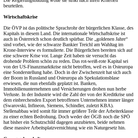
Die Regierungsbildung wolle sie strikt nach ihren Kriterien
beurteilen.
Wirtschaftskrise
Die ÖVP ist das politische Sprachrohr der bürgerlichen Klasse, des
Kapitals in diesem Land. Die internationale Wirtschaftskrise ist
auch in Österreich schon deutlich spürbar. Die „goldenen Jahre“
sind vorbei, wie der schwarze Bankier Treichl am Wahltag im
Krone-Interview es formulierte. Die Bürgerlichen bereiten sich auf
eine schwere Krise vor. Lange Zeit haben sie versucht das
drohende Problem schön zu reden. Das rot-weiß-rote Kapital sei
von der US-Finanzmarktkrise nicht betroffen, weil es in Osteuropa
eine Sonderstellung habe. Doch in der Zwischenzeit hat sich auch
der Boom in Russland und Osteuropa als Spekulationsblase
erwiesen, die nun ebenfalls geplatzt ist. Banken,
Immobilienunternehmen und Versicherungen drohen nun herbe
Verluste. In der Industrie wird die Zahl der von der Kreditkrise und
dem einbrechenden Export betroffenen Unternehmen immer länger
(Swarovski, Infineon, Siemens, Schindler, zuletzt KBA).
Stellenabbau wird somit für immer größere Teile der Arbeiterklasse
zu einer echten Bedrohung. Doch weder der ÖGB noch die SPÖ
hat bisher ein Schutzschild dagegen anzubieten, beide nehmen
diese massive Arbeitsplatzvernichtung wie ein Naturgesetz hin.