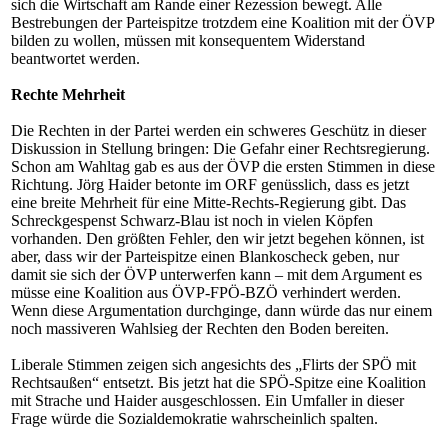
sich die Wirtschaft am Rande einer Rezession bewegt. Alle
Bestrebungen der Parteispitze trotzdem eine Koalition mit der ÖVP
bilden zu wollen, müssen mit konsequentem Widerstand
beantwortet werden.
Rechte Mehrheit
Die Rechten in der Partei werden ein schweres Geschütz in dieser
Diskussion in Stellung bringen: Die Gefahr einer Rechtsregierung.
Schon am Wahltag gab es aus der ÖVP die ersten Stimmen in diese
Richtung. Jörg Haider betonte im ORF genüsslich, dass es jetzt
eine breite Mehrheit für eine Mitte-Rechts-Regierung gibt. Das
Schreckgespenst Schwarz-Blau ist noch in vielen Köpfen
vorhanden. Den größten Fehler, den wir jetzt begehen können, ist
aber, dass wir der Parteispitze einen Blankoscheck geben, nur
damit sie sich der ÖVP unterwerfen kann – mit dem Argument es
müsse eine Koalition aus ÖVP-FPÖ-BZÖ verhindert werden.
Wenn diese Argumentation durchginge, dann würde das nur einem
noch massiveren Wahlsieg der Rechten den Boden bereiten.
Liberale Stimmen zeigen sich angesichts des „Flirts der SPÖ mit
Rechtsaußen“ entsetzt. Bis jetzt hat die SPÖ-Spitze eine Koalition
mit Strache und Haider ausgeschlossen. Ein Umfaller in dieser
Frage würde die Sozialdemokratie wahrscheinlich spalten.