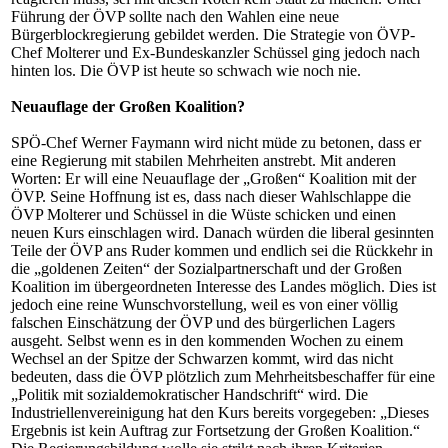
Führung der ÖVP sollte nach den Wahlen eine neue
Bürgerblockregierung gebildet werden. Die Strategie von ÖVP-
Chef Molterer und Ex-Bundeskanzler Schüssel ging jedoch nach
hinten los. Die ÖVP ist heute so schwach wie noch nie.
Neuauflage der Großen Koalition?
SPÖ-Chef Werner Faymann wird nicht müde zu betonen, dass er
eine Regierung mit stabilen Mehrheiten anstrebt. Mit anderen
Worten: Er will eine Neuauflage der „Großen“ Koalition mit der
ÖVP. Seine Hoffnung ist es, dass nach dieser Wahlschlappe die
ÖVP Molterer und Schüssel in die Wüste schicken und einen
neuen Kurs einschlagen wird. Danach würden die liberal gesinnten
Teile der ÖVP ans Ruder kommen und endlich sei die Rückkehr in
die „goldenen Zeiten“ der Sozialpartnerschaft und der Großen
Koalition im übergeordneten Interesse des Landes möglich. Dies ist
jedoch eine reine Wunschvorstellung, weil es von einer völlig
falschen Einschätzung der ÖVP und des bürgerlichen Lagers
ausgeht. Selbst wenn es in den kommenden Wochen zu einem
Wechsel an der Spitze der Schwarzen kommt, wird das nicht
bedeuten, dass die ÖVP plötzlich zum Mehrheitsbeschaffer für eine
„Politik mit sozialdemokratischer Handschrift“ wird. Die
Industriellenvereinigung hat den Kurs bereits vorgegeben: „Dieses
Ergebnis ist kein Auftrag zur Fortsetzung der Großen Koalition.“