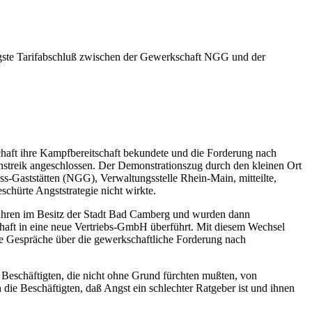
jüngste Tarifabschluß zwischen der Gewerkschaft NGG und der
chaft ihre Kampfbereitschaft bekundete und die Forderung nach
rnstreik angeschlossen. Der Demonstrationszug durch den kleinen Ort
s-Gaststätten (NGG), Verwaltungsstelle Rhein-Main, mitteilte,
chürte Angststrategie nicht wirkte.
 Jahren im Besitz der Stadt Bad Camberg und wurden dann
aft in eine neue Vertriebs-GmbH überführt. Mit diesem Wechsel
ie Gespräche über die gewerkschaftliche Forderung nach
Beschäftigten, die nicht ohne Grund fürchten mußten, von
die Beschäftigten, daß Angst ein schlechter Ratgeber ist und ihnen