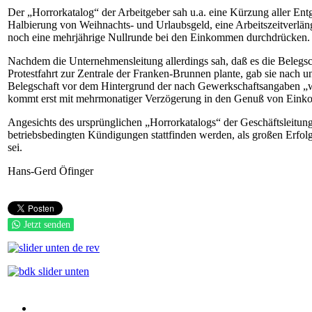
Der „Horrorkatalog“ der Arbeitgeber sah u.a. eine Kürzung aller Entg
Halbierung von Weihnachts- und Urlaubsgeld, eine Arbeitszeitverlä
noch eine mehrjährige Nullrunde bei den Einkommen durchdrücken.
Nachdem die Unternehmensleitung allerdings sah, daß es die Belegsch
Protestfahrt zur Zentrale der Franken-Brunnen plante, gab sie nach u
Belegschaft vor dem Hintergrund der nach Gewerkschaftsangaben „wir
kommt erst mit mehrmonatiger Verzögerung in den Genuß von Einko
Angesichts des ursprünglichen „Horrorkatalogs“ der Geschäftsleitun
betriebsbedingten Kündigungen stattfinden werden, als großen Erfol
sei.
Hans-Gerd Öfinger
Jetzt senden
Auf Facebook folgen