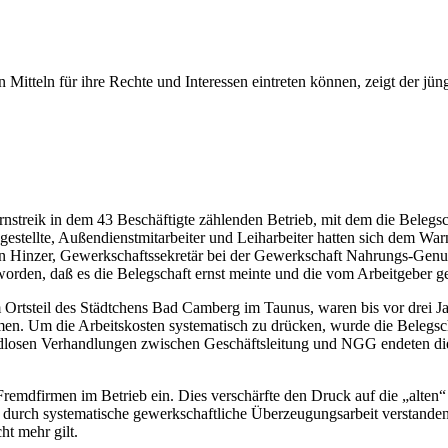
n Mitteln für ihre Rechte und Interessen eintreten können, zeigt der 
streik in dem 43 Beschäftigte zählenden Betrieb, mit dem die Belegs
estellte, Außendienstmitarbeiter und Leiharbeiter hatten sich dem Wa
en Hinzer, Gewerkschaftssekretär bei der Gewerkschaft Nahrungs-Genus
orden, daß es die Belegschaft ernst meinte und die vom Arbeitgeber ges
m Ortsteil des Städtchens Bad Camberg im Taunus, waren bis vor drei
n. Um die Arbeitskosten systematisch zu drücken, wurde die Belegsch
 endlosen Verhandlungen zwischen Geschäftsleitung und NGG endeten d
mdfirmen im Betrieb ein. Dies verschärfte den Druck auf die „alten“ 
h durch systematische gewerkschaftliche Überzeugungsarbeit verstanden 
ht mehr gilt.