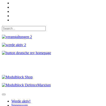
Bei Twitter teilen
Instagram
Auf Youtube folgen
der funke - Shop
marxist.com
Werde aktiv!
Impressum