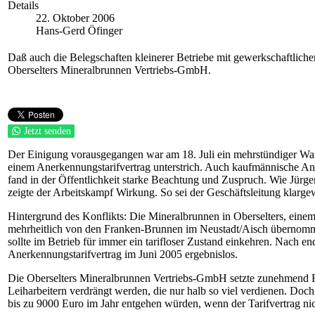
Details
22. Oktober 2006
Hans-Gerd Öfinger
Daß auch die Belegschaften kleinerer Betriebe mit gewerkschaftliche
Oberselters Mineralbrunnen Vertriebs-GmbH.
Jetzt senden
Der Einigung vorausgegangen war am 18. Juli ein mehrstündiger Warn
einem Anerkennungstarifvertrag unterstrich. Auch kaufmännische Ang
fand in der Öffentlichkeit starke Beachtung und Zuspruch. Wie Jürg
zeigte der Arbeitskampf Wirkung. So sei der Geschäftsleitung klargew
Hintergrund des Konflikts: Die Mineralbrunnen in Oberselters, eine
mehrheitlich von den Franken-Brunnen im Neustadt/Aisch übernomme
sollte im Betrieb für immer ein tarifloser Zustand einkehren. Nach
Anerkennungstarifvertrag im Juni 2005 ergebnislos.
Die Oberselters Mineralbrunnen Vertriebs-GmbH setzte zunehmend Fre
Leiharbeitern verdrängt werden, die nur halb so viel verdienen. Doc
bis zu 9000 Euro im Jahr entgehen würden, wenn der Tarifvertrag nic