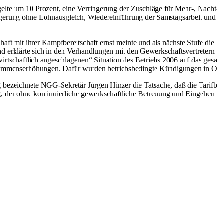
elte um 10 Prozent, eine Verringerung der Zuschläge für Mehr-, Nacht-,
ngerung ohne Lohnausgleich, Wiedereinführung der Samstagsarbeit und
aft mit ihrer Kampfbereitschaft ernst meinte und als nächste Stufe di
nd erklärte sich in den Verhandlungen mit den Gewerkschaftsvertretern 
tschaftlich angeschlagenen“ Situation des Betriebs 2006 auf das gesa
mmenserhöhungen. Dafür wurden betriebsbedingte Kündigungen in Ober
g bezeichnete NGG-Sekretär Jürgen Hinzer die Tatsache, daß die Tarifb
g, der ohne kontinuierliche gewerkschaftliche Betreuung und Eingehen 