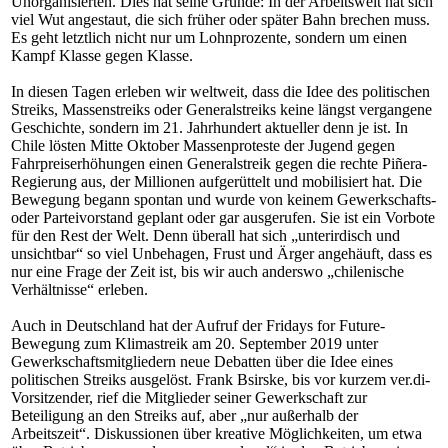
Unorganisierten. Dies hat seine Gründe: In der Arbeitswelt hat sich
viel Wut angestaut, die sich früher oder später Bahn brechen muss.
Es geht letztlich nicht nur um Lohnprozente, sondern um einen
Kampf Klasse gegen Klasse.
In diesen Tagen erleben wir weltweit, dass die Idee des politischen
Streiks, Massenstreiks oder Generalstreiks keine längst vergangene
Geschichte, sondern im 21. Jahrhundert aktueller denn je ist. In
Chile lösten Mitte Oktober Massenproteste der Jugend gegen
Fahrpreiserhöhungen einen Generalstreik gegen die rechte Piñera-
Regierung aus, der Millionen aufgerüttelt und mobilisiert hat. Die
Bewegung begann spontan und wurde von keinem Gewerkschafts-
oder Parteivorstand geplant oder gar ausgerufen. Sie ist ein Vorbote
für den Rest der Welt. Denn überall hat sich „unterirdisch und
unsichtbar“ so viel Unbehagen, Frust und Ärger angehäuft, dass es
nur eine Frage der Zeit ist, bis wir auch anderswo „chilenische
Verhältnisse“ erleben.
Auch in Deutschland hat der Aufruf der Fridays for Future-
Bewegung zum Klimastreik am 20. September 2019 unter
Gewerkschaftsmitgliedern neue Debatten über die Idee eines
politischen Streiks ausgelöst. Frank Bsirske, bis vor kurzem ver.di-
Vorsitzender, rief die Mitglieder seiner Gewerkschaft zur
Beteiligung an den Streiks auf, aber „nur außerhalb der
Arbeitszeit“. Diskussionen über kreative Möglichkeiten, um etwa