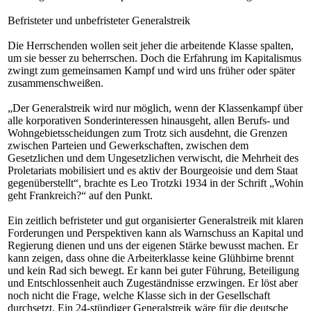
Befristeter und unbefristeter Generalstreik
Die Herrschenden wollen seit jeher die arbeitende Klasse spalten,
um sie besser zu beherrschen. Doch die Erfahrung im Kapitalismus
zwingt zum gemeinsamen Kampf und wird uns früher oder später
zusammenschweißen.
„Der Generalstreik wird nur möglich, wenn der Klassenkampf über
alle korporativen Sonderinteressen hinausgeht, allen Berufs- und
Wohngebietsscheidungen zum Trotz sich ausdehnt, die Grenzen
zwischen Parteien und Gewerkschaften, zwischen dem
Gesetzlichen und dem Ungesetzlichen verwischt, die Mehrheit des
Proletariats mobilisiert und es aktiv der Bourgeoisie und dem Staat
gegenüberstellt“, brachte es Leo Trotzki 1934 in der Schrift „Wohin
geht Frankreich?“ auf den Punkt.
Ein zeitlich befristeter und gut organisierter Generalstreik mit klaren
Forderungen und Perspektiven kann als Warnschuss an Kapital und
Regierung dienen und uns der eigenen Stärke bewusst machen. Er
kann zeigen, dass ohne die Arbeiterklasse keine Glühbirne brennt
und kein Rad sich bewegt. Er kann bei guter Führung, Beteiligung
und Entschlossenheit auch Zugeständnisse erzwingen. Er löst aber
noch nicht die Frage, welche Klasse sich in der Gesellschaft
durchsetzt. Ein 24-stündiger Generalstreik wäre für die deutsche