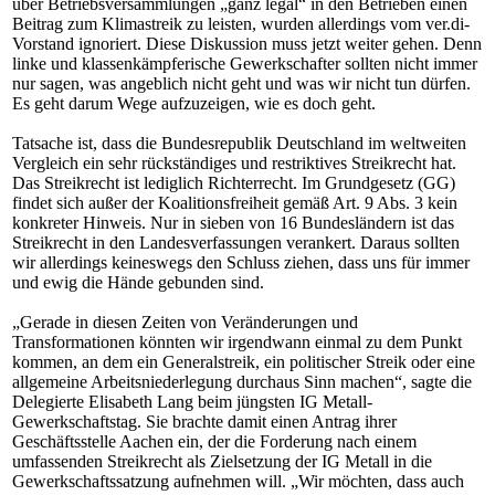
über Betriebsversammlungen „ganz legal“ in den Betrieben einen
Beitrag zum Klimastreik zu leisten, wurden allerdings vom ver.di-
Vorstand ignoriert. Diese Diskussion muss jetzt weiter gehen. Denn
linke und klassenkämpferische Gewerkschafter sollten nicht immer
nur sagen, was angeblich nicht geht und was wir nicht tun dürfen.
Es geht darum Wege aufzuzeigen, wie es doch geht.
Tatsache ist, dass die Bundesrepublik Deutschland im weltweiten
Vergleich ein sehr rückständiges und restriktives Streikrecht hat.
Das Streikrecht ist lediglich Richterrecht. Im Grundgesetz (GG)
findet sich außer der Koalitionsfreiheit gemäß Art. 9 Abs. 3 kein
konkreter Hinweis. Nur in sieben von 16 Bundesländern ist das
Streikrecht in den Landesverfassungen verankert. Daraus sollten
wir allerdings keineswegs den Schluss ziehen, dass uns für immer
und ewig die Hände gebunden sind.
„Gerade in diesen Zeiten von Veränderungen und
Transformationen könnten wir irgendwann einmal zu dem Punkt
kommen, an dem ein Generalstreik, ein politischer Streik oder eine
allgemeine Arbeitsniederlegung durchaus Sinn machen“, sagte die
Delegierte Elisabeth Lang beim jüngsten IG Metall-
Gewerkschaftstag. Sie brachte damit einen Antrag ihrer
Geschäftsstelle Aachen ein, der die Forderung nach einem
umfassenden Streikrecht als Zielsetzung der IG Metall in die
Gewerkschaftssatzung aufnehmen will. „Wir möchten, dass auch