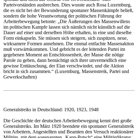
Parteivorständen ausbrechen. Dies wusste auch Rosa Luxemburg,
die es nicht bei der Bewunderung spontaner Massenkämpfe beließ,
sondern die hohe Verantwortung der politischen Führung der
Arbeiterbewegung betonte: „Die Äußerungen des Massenwillens
im politischen Kampfe lassen sich nämlich nicht künstlich auf die
Dauer auf einer und derselben Höhe erhalten, in eine und dieselbe
Form einkapseln. Sie müssen sich steigern, sich zuspitzen, neue,
wirksamere Formen annehmen. Die einmal entfachte Massenaktion
muß vorwärtskommen. Und gebricht es der leitenden Partei im
gegebenen Moment an Entschlossenheit, der Masse die nötige
Parole zu geben, dann bemächtigt sich ihrer unvermeidlich eine
gewisse Enttäuschung, der Elan verschwindet, und die Aktion
bricht in sich zusammen.“ (Luxemburg, Massenstreik, Partei und
Gewerkschaften)
Generalstreiks in Deutschland: 1920, 1923, 1948
Die Geschichte der deutschen Arbeiterbewegung kennt drei große
Generalstreiks. Im März 1920 beendete ein spontaner Generalstreik
von Arbeitern, Angestellten und Beamten den Versuch reaktionärer
Militärs, mit dem sogenannten „Kapp-Putsch“ eine Militärdiktatur