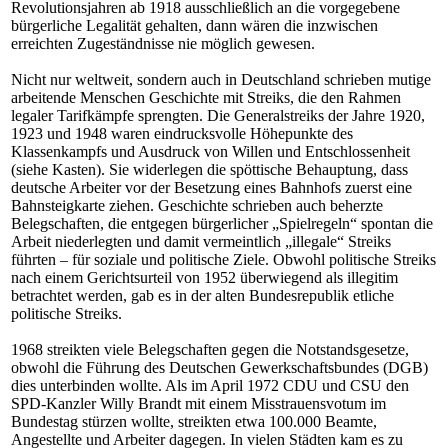
Revolutionsjahren ab 1918 ausschließlich an die vorgegebene
bürgerliche Legalität gehalten, dann wären die inzwischen
erreichten Zugeständnisse nie möglich gewesen.
Nicht nur weltweit, sondern auch in Deutschland schrieben mutige
arbeitende Menschen Geschichte mit Streiks, die den Rahmen
legaler Tarifkämpfe sprengten. Die Generalstreiks der Jahre 1920,
1923 und 1948 waren eindrucksvolle Höhepunkte des
Klassenkampfs und Ausdruck von Willen und Entschlossenheit
(siehe Kasten). Sie widerlegen die spöttische Behauptung, dass
deutsche Arbeiter vor der Besetzung eines Bahnhofs zuerst eine
Bahnsteigkarte ziehen. Geschichte schrieben auch beherzte
Belegschaften, die entgegen bürgerlicher „Spielregeln“ spontan die
Arbeit niederlegten und damit vermeintlich „illegale“ Streiks
führten – für soziale und politische Ziele. Obwohl politische Streiks
nach einem Gerichtsurteil von 1952 überwiegend als illegitim
betrachtet werden, gab es in der alten Bundesrepublik etliche
politische Streiks.
1968 streikten viele Belegschaften gegen die Notstandsgesetze,
obwohl die Führung des Deutschen Gewerkschaftsbundes (DGB)
dies unterbinden wollte. Als im April 1972 CDU und CSU den
SPD-Kanzler Willy Brandt mit einem Misstrauensvotum im
Bundestag stürzen wollte, streikten etwa 100.000 Beamte,
Angestellte und Arbeiter dagegen. In vielen Städten kam es zu