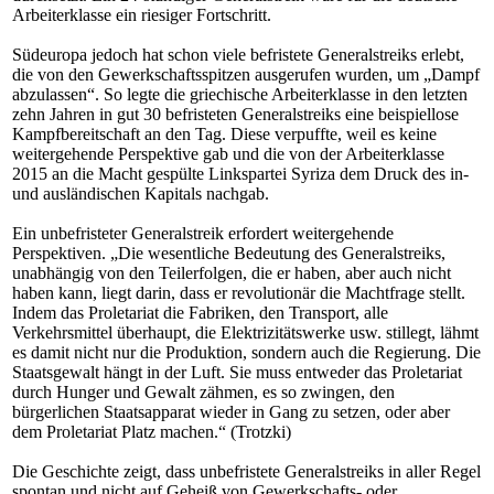
Arbeiterklasse ein riesiger Fortschritt.
Südeuropa jedoch hat schon viele befristete Generalstreiks erlebt,
die von den Gewerkschaftsspitzen ausgerufen wurden, um „Dampf
abzulassen“. So legte die griechische Arbeiterklasse in den letzten
zehn Jahren in gut 30 befristeten Generalstreiks eine beispiellose
Kampfbereitschaft an den Tag. Diese verpuffte, weil es keine
weitergehende Perspektive gab und die von der Arbeiterklasse
2015 an die Macht gespülte Linkspartei Syriza dem Druck des in-
und ausländischen Kapitals nachgab.
Ein unbefristeter Generalstreik erfordert weitergehende
Perspektiven. „Die wesentliche Bedeutung des Generalstreiks,
unabhängig von den Teilerfolgen, die er haben, aber auch nicht
haben kann, liegt darin, dass er revolutionär die Machtfrage stellt.
Indem das Proletariat die Fabriken, den Transport, alle
Verkehrsmittel überhaupt, die Elektrizitätswerke usw. stillegt, lähmt
es damit nicht nur die Produktion, sondern auch die Regierung. Die
Staatsgewalt hängt in der Luft. Sie muss entweder das Proletariat
durch Hunger und Gewalt zähmen, es so zwingen, den
bürgerlichen Staatsapparat wieder in Gang zu setzen, oder aber
dem Proletariat Platz machen.“ (Trotzki)
Die Geschichte zeigt, dass unbefristete Generalstreiks in aller Regel
spontan und nicht auf Geheiß von Gewerkschafts- oder