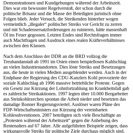
Demonstrationen und Kundgebungen während der Arbeitszeit.
Dies war ein bewusster Regelverstoß, der schon durch die
politische Brisanz und die Masse der Beteiligten juristisch ohne
Folgen blieb. Jeder Versuch, die Streikenden hinterher wegen
vermeintlich „illegaler“ politischer Streiks vor Gericht zu zerren
und mit Schadensersatzforderungen zu ruinieren, hätte massenhaft
Öl ins Feuer gegossen. Letzten Endes sind Rechtsfragen immer
auch Machtfragen und Ausdruck eines realen Kräfteverhältnisses
zwischen den Klassen.
Nach dem Anschluss der DDR an die BRD vollzog die
Treuhandanstalt ab 1991 im Osten einen beispiellosen Kahlschlag
an vielen Industriestandorten. Dies löste Streiks und Besetzungen
aus, die heute in vielen Medien ausgeblendet werden. Auch in der
Endphase der Regierung des CDU-Kanzlers Kohl provozierte der
soziale Kahlschlag ab 1996 massive betriebliche Proteste. Gegen
ein Gesetz zur Kürzung der Lohnfortzahlung im Krankheitsfall gab
es zahlreiche Streikaktionen. 1997 legten über 10.000 Bergarbeiter
aus Steinkohlezechen spontan die Arbeit nieder und besetzten das
damalige Bonner Regierungsviertel. Auslöser waren Pläne des
FDP-Wirtschaftsministers zur Kürzung der vereinbarten
Kohlesubventionen. 2007 beteiligten sich viele Beschäftigte an
„Protesten während der Arbeitszeit“ gegen die Anhebung des
Rentenalters auf 67 Jahre. Alle aufgeführten Beispiele zeigen, dass
wirkungsvolle Streiks für politische Ziele durchaus möglich sind.