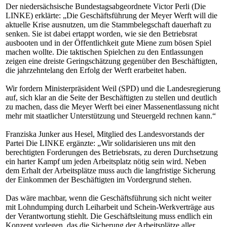
Der niedersächsische Bundestagsabgeordnete Victor Perli (Die
LINKE) erklärte: „Die Geschäftsführung der Meyer Werft will die
aktuelle Krise ausnutzen, um die Stammbelegschaft dauerhaft zu
senken. Sie ist dabei ertappt worden, wie sie den Betriebsrat
ausbooten und in der Öffentlichkeit gute Miene zum bösen Spiel
machen wollte. Die taktischen Spielchen zu den Entlassungen
zeigen eine dreiste Geringschätzung gegenüber den Beschäftigten,
die jahrzehntelang den Erfolg der Werft erarbeitet haben.
Wir fordern Ministerpräsident Weil (SPD) und die Landesregierung
auf, sich klar an die Seite der Beschäftigten zu stellen und deutlich
zu machen, dass die Meyer Werft bei einer Massenentlassung nicht
mehr mit staatlicher Unterstützung und Steuergeld rechnen kann.“
Franziska Junker aus Hesel, Mitglied des Landesvorstands der
Partei Die LINKE ergänzte: „Wir solidarisieren uns mit den
berechtigten Forderungen des Betriebsrats, zu deren Durchsetzung
ein harter Kampf um jeden Arbeitsplatz nötig sein wird. Neben
dem Erhalt der Arbeitsplätze muss auch die langfristige Sicherung
der Einkommen der Beschäftigten im Vordergrund stehen.
Das wäre machbar, wenn die Geschäftsführung sich nicht weiter
mit Lohndumping durch Leiharbeit und Schein-Werkverträge aus
der Verantwortung stiehlt. Die Geschäftsleitung muss endlich ein
Konzept vorlegen, das die Sicherung der Arbeitsplätze aller