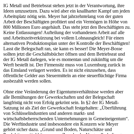
IG Metall und Betriebsrat stehen jetzt in der Verantwortung, ihre
Ideen umzusetzen. Dazu wird aber ein knallharter Kampf um jeden
Arbeitsplatz nötig sein. Meyer hat jahrzehntelang von der guten
Arbeit der Beschäftigten profitiert und ein Vermögen in Höhe von
800 Millionen Euro angehäuft. Das steht jetzt den Beschäftigten zu.
Keine Entlassungen! Aufteilung der vorhandenen Arbeit auf alle
und Arbeitszeitverkürzung bei vollem Lohnausgleich! Für einen
alternativen Produktionsplan unter der Kontrolle der Beschäftigten!
Lasst die Belegschaft ran, sie kann es besser! Die Meyer-Bosse
sollten jetzt die Geschäftsbücher öffnen und dem Betriebsrat und
der IG Metall darlegen, wie es momentan und zukünftig um die
Werft bestellt ist. Der Firmensitz muss von Luxemburg zurück in
das Emsland verlagert werden. Es ist nicht einzusehen, dass
öffentliche Gelder aus Steuermitteln an eine steuerflüchtige Firma
ausbezahlt werden sollen.
Ohne eine Veränderung der Eigentumsverhältnisse werden aber
alle Bemühungen der Gewerkschaften und der Belegschaft
langfristig nicht von Erfolg gekrönt sein. In §2 der IG Metall-
Satzung ist als Ziel der Gewerkschaft festgehalten: „Überführung
von Schlüsselindustrien und anderen markt- und
wirtschaftsbeherrschenden Unternehmungen in Gemeineigentum“.
Die Werftindustrie und insbesondere ein Konzern wie Meyer
gehört sicher dazu. „Grund und Boden, Naturschätze und