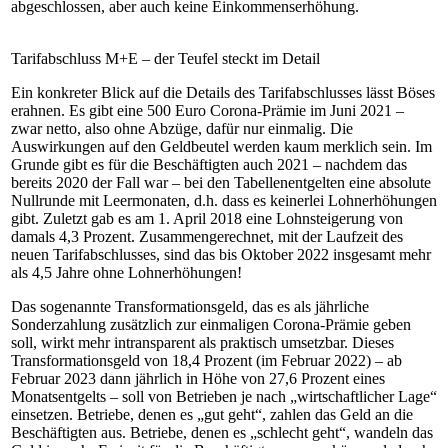
abgeschlossen, aber auch keine Einkommenserhöhung.
Tarifabschluss M+E – der Teufel steckt im Detail
Ein konkreter Blick auf die Details des Tarifabschlusses lässt Böses
erahnen. Es gibt eine 500 Euro Corona-Prämie im Juni 2021 –
zwar netto, also ohne Abzüge, dafür nur einmalig. Die
Auswirkungen auf den Geldbeutel werden kaum merklich sein. Im
Grunde gibt es für die Beschäftigten auch 2021 – nachdem das
bereits 2020 der Fall war – bei den Tabellenentgelten eine absolute
Nullrunde mit Leermonaten, d.h. dass es keinerlei Lohnerhöhungen
gibt. Zuletzt gab es am 1. April 2018 eine Lohnsteigerung von
damals 4,3 Prozent. Zusammengerechnet, mit der Laufzeit des
neuen Tarifabschlusses, sind das bis Oktober 2022 insgesamt mehr
als 4,5 Jahre ohne Lohnerhöhungen!
Das sogenannte Transformationsgeld, das es als jährliche
Sonderzahlung zusätzlich zur einmaligen Corona-Prämie geben
soll, wirkt mehr intransparent als praktisch umsetzbar. Dieses
Transformationsgeld von 18,4 Prozent (im Februar 2022) – ab
Februar 2023 dann jährlich in Höhe von 27,6 Prozent eines
Monatsentgelts – soll von Betrieben je nach „wirtschaftlicher Lage“
einsetzen. Betriebe, denen es „gut geht“, zahlen das Geld an die
Beschäftigten aus. Betriebe, denen es „schlecht geht“, wandeln das