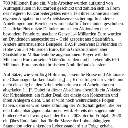
700 Millionen Euro ein. Viele Arbeiter wurden aufgrund von
Auftragsflauten in Kurzarbeit geschickt und zahlten sich in Form
des mageren Kurzarbeitergeldes einen Teil ihrer Löhne aus ihren
eigenen Abgaben in die Arbeitslosenversicherung. In anderen
Abteilungen und Bereichen wurden dafür Überstunden geschoben.
Das dicke Plus nutzte Daimler, um seinen Aktionären eine
besondere Freude zu machen: Ganze 1,4 Milliarden Euro wurden
an Dividenden ausgeschüttet – Geld gespeist aus Staatshilfen.
Andere untermauernde Beispiele: BASF überweist Dividenden in
Höhe von 3,4 Milliarden Euro, hat in Großbritannien aber
Staatshilfe in Milliardenhöhe angenommen. Bayer will drei
Milliarden Euro an seine Aktionäre zahlen und hat ebenfalls 670
Millionen Euro aus dem britischen Nothilfefonds kassiert.
Auf Sätze, wie von Jörg Hofmann, lassen die Bosse und Aktionäre
die Champagnerkorken knallen: „[…] Krisenfolgen fair verteilt und
nicht einseitig bei den Arbeitnehmerinnen und Arbeitnehmern
abgeladen […]“. Dabei ist dieser Abschluss ebenfalls ein Abladen
der Krisenlasten, ein fauler Deal, der einzig den Konzernen und
ihren Anlegern dient. Und er wird noch weitreichende Folgen
haben, denn es wird keine Erholung der Wirtschaft geben, die bei
den Lohnabhängigen ankommen wird. Bereits der sogenannte
blutleere Aufschwung nach der Krise 2008, der im Frühjahr 2020
ein jähes Ende fand, hat für die Masse der Lohnabhängigen
Stagnation oder sinkenden Lebensstandard zur Folge gehabt.