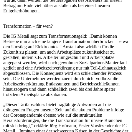
würde, dann werden die Steuerabgaben des Arbeiters für diesen
Betrag am Ende viel höher ausfallen als bei einer linearen
Entgelterhöhungen.
Transformation – für wen?
Die IG Metall sagt zum Transformationsgeld: „Damit können
Betriebe nun auch eine längere Transformation überbrücken – etwa
den Umstieg auf Elektroautos.“ Anstatt also wirklich für die
Zukunft zu planen, um auch Arbeitsplätze zukunftssicher zu
gestalten, indem z.B. Arbeiter umgeschult und Arbeitsplätze
angepasst werden, wird nach gewohnter Sozialpartner-Manier faul
gedielt und eine Arbeitszeitverkürzung nur mit Teil-Lohnausgleich
abgeschlossen. Die Konsequenz wird ein schleichender Prozess
sein. Die Unternehmer werden zuerst durch nicht vollbezahlte
Arbeitszeitverkürzung Entlassungen und Betriebsschließungen
hinauszögern und dann schließlich zwei bis drei Jahre später
trotzdem Arbeitsplätze abzubauen.
„Dieser Tarifabschluss bietet tragfähige Antworten auf die
drängenden Fragen unserer Zeit: auf die akuten Probleme infolge
der Coronapandemie ebenso wie auf die strukturellen
Herausforderungen, die die Transformation für unsere Branchen
mit sich bringt,“ erklärte Jörg Hofmann, Erster Vorsitzender der IG
Metall. „Inmitten einer der schwersten Krisen in der Geschichte der