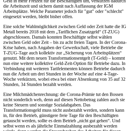
Geld in mehr Freizeit für die Beschäftigten um, verkürzen dadurch
die Arbeitszeit und sichern damit nach Auffassung der IGM
Arbeitsplätze. Welche Parameter jedoch für "gut" oder "schlecht"
eingesetzt werden, bleibt bisher offen.
Eine solche Wahlmöglichkeit zwischen Geld oder Zeit hatte die IG
Metall bereits 2018 mit dem „Tariflichen Zusatzgeld“ (T-ZUG)
abgeschlossen. Damals konnten Beschäftigte selbst wählen
zwischen Geld oder Zeit – bis zu acht freien Tagen. In der Corona-
Krise haben, nach Angaben der Gewerkschaft, viele Betriebe die
T-ZUG-Tage auch kollektiv zur „Sicherung von Arbeitsplätzen“
genutzt. Mit dem neuen Transformationsentgelt (T-Geld) – kommt
nun eine weitere kollektive Geld-Zeit-Option für Betriebe dazu. In
Verbindung mit weiteren Tarifelementen können Betriebe dadurch
nun die Arbeit um drei Stunden in der Woche auf eine 4-Tage-
Woche verkürzen, wobei etwa bei einer Absenkung von 35 auf 32
Stunden, 34 Stunden bezahlt werden.
Eine Milchmädchenrechnung: die Corona-Prämie tut den Bossen
nicht sonderlich weh, denn auf diesen Nettobetrag zahlen auch sie
keine Steuern und sonstige Sozialabgaben. Das
Transformationsgeld muss nicht ausbezahlt werden, sondern kann
in, für den Betrieb, günstigere freie Tage für den Beschäftigten
getauscht werden, sollte es dem Betrieb „nicht gut gehen“. Und
selbst wenn es als jährliche Einmalzahlung ausbezahlt werden