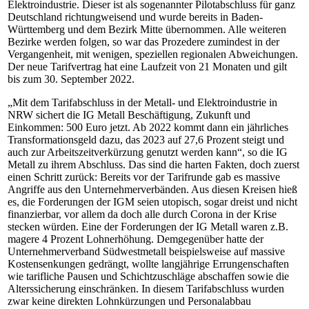
Elektroindustrie. Dieser ist als sogenannter Pilotabschluss für ganz
Deutschland richtungweisend und wurde bereits in Baden-
Württemberg und dem Bezirk Mitte übernommen. Alle weiteren
Bezirke werden folgen, so war das Prozedere zumindest in der
Vergangenheit, mit wenigen, speziellen regionalen Abweichungen.
Der neue Tarifvertrag hat eine Laufzeit von 21 Monaten und gilt
bis zum 30. September 2022.
„Mit dem Tarifabschluss in der Metall- und Elektroindustrie in
NRW sichert die IG Metall Beschäftigung, Zukunft und
Einkommen: 500 Euro jetzt. Ab 2022 kommt dann ein jährliches
Transformationsgeld dazu, das 2023 auf 27,6 Prozent steigt und
auch zur Arbeitszeitverkürzung genutzt werden kann“, so die IG
Metall zu ihrem Abschluss. Das sind die harten Fakten, doch zuerst
einen Schritt zurück: Bereits vor der Tarifrunde gab es massive
Angriffe aus den Unternehmerverbänden. Aus diesen Kreisen hieß
es, die Forderungen der IGM seien utopisch, sogar dreist und nicht
finanzierbar, vor allem da doch alle durch Corona in der Krise
stecken würden. Eine der Forderungen der IG Metall waren z.B.
magere 4 Prozent Lohnerhöhung. Demgegenüber hatte der
Unternehmerverband Südwestmetall beispielsweise auf massive
Kostensenkungen gedrängt, wollte langjährige Errungenschaften
wie tarifliche Pausen und Schichtzuschläge abschaffen sowie die
Alterssicherung einschränken. In diesem Tarifabschluss wurden
zwar keine direkten Lohnkürzungen und Personalabbau