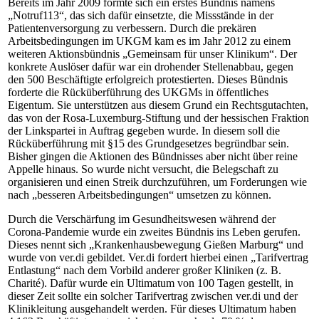
Bereits im Jahr 2009 formte sich ein erstes Bündnis namens
„Notruf113“, das sich dafür einsetzte, die Missstände in der
Patientenversorgung zu verbessern. Durch die prekären
Arbeitsbedingungen im UKGM kam es im Jahr 2012 zu einem
weiteren Aktionsbündnis „Gemeinsam für unser Klinikum“. Der
konkrete Auslöser dafür war ein drohender Stellenabbau, gegen
den 500 Beschäftigte erfolgreich protestierten. Dieses Bündnis
forderte die Rücküberführung des UKGMs in öffentliches
Eigentum. Sie unterstützen aus diesem Grund ein Rechtsgutachten,
das von der Rosa-Luxemburg-Stiftung und der hessischen Fraktion
der Linkspartei in Auftrag gegeben wurde. In diesem soll die
Rücküberführung mit §15 des Grundgesetzes begründbar sein.
Bisher gingen die Aktionen des Bündnisses aber nicht über reine
Appelle hinaus. So wurde nicht versucht, die Belegschaft zu
organisieren und einen Streik durchzuführen, um Forderungen wie
nach „besseren Arbeitsbedingungen“ umsetzen zu können.
Durch die Verschärfung im Gesundheitswesen während der
Corona-Pandemie wurde ein zweites Bündnis ins Leben gerufen.
Dieses nennt sich „Krankenhausbewegung Gießen Marburg“ und
wurde von ver.di gebildet. Ver.di fordert hierbei einen „Tarifvertrag
Entlastung“ nach dem Vorbild anderer großer Kliniken (z. B.
Charité). Dafür wurde ein Ultimatum von 100 Tagen gestellt, in
dieser Zeit sollte ein solcher Tarifvertrag zwischen ver.di und der
Klinikleitung ausgehandelt werden. Für dieses Ultimatum haben