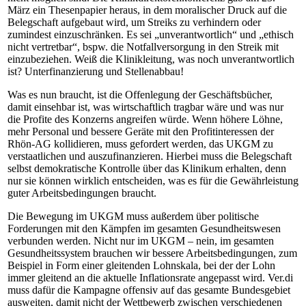
März ein Thesenpapier heraus, in dem moralischer Druck auf die
Belegschaft aufgebaut wird, um Streiks zu verhindern oder
zumindest einzuschränken. Es sei „unverantwortlich“ und „ethisch
nicht vertretbar“, bspw. die Notfallversorgung in den Streik mit
einzubeziehen. Weiß die Klinikleitung, was noch unverantwortlich
ist? Unterfinanzierung und Stellenabbau!
Was es nun braucht, ist die Offenlegung der Geschäftsbücher,
damit einsehbar ist, was wirtschaftlich tragbar wäre und was nur
die Profite des Konzerns angreifen würde. Wenn höhere Löhne,
mehr Personal und bessere Geräte mit den Profitinteressen der
Rhön-AG kollidieren, muss gefordert werden, das UKGM zu
verstaatlichen und auszufinanzieren. Hierbei muss die Belegschaft
selbst demokratische Kontrolle über das Klinikum erhalten, denn
nur sie können wirklich entscheiden, was es für die Gewährleistung
guter Arbeitsbedingungen braucht.
Die Bewegung im UKGM muss außerdem über politische
Forderungen mit den Kämpfen im gesamten Gesundheitswesen
verbunden werden. Nicht nur im UKGM – nein, im gesamten
Gesundheitssystem brauchen wir bessere Arbeitsbedingungen, zum
Beispiel in Form einer gleitenden Lohnskala, bei der der Lohn
immer gleitend an die aktuelle Inflationsrate angepasst wird. Ver.di
muss dafür die Kampagne offensiv auf das gesamte Bundesgebiet
ausweiten, damit nicht der Wettbewerb zwischen verschiedenen