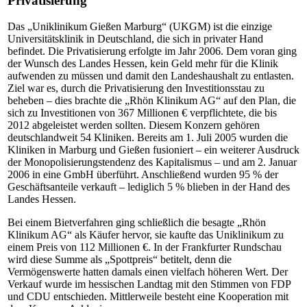
Privatisierung
Das „Uniklinikum Gießen Marburg“ (UKGM) ist die einzige
Universitätsklinik in Deutschland, die sich in privater Hand
befindet. Die Privatisierung erfolgte im Jahr 2006. Dem voran ging
der Wunsch des Landes Hessen, kein Geld mehr für die Klinik
aufwenden zu müssen und damit den Landeshaushalt zu entlasten.
Ziel war es, durch die Privatisierung den Investitionsstau zu
beheben – dies brachte die „Rhön Klinikum AG“ auf den Plan, die
sich zu Investitionen von 367 Millionen € verpflichtete, die bis
2012 abgeleistet werden sollten. Diesem Konzern gehören
deutschlandweit 54 Kliniken. Bereits am 1. Juli 2005 wurden die
Kliniken in Marburg und Gießen fusioniert – ein weiterer Ausdruck
der Monopolisierungstendenz des Kapitalismus – und am 2. Januar
2006 in eine GmbH überführt. Anschließend wurden 95 % der
Geschäftsanteile verkauft – lediglich 5 % blieben in der Hand des
Landes Hessen.
Bei einem Bietverfahren ging schließlich die besagte „Rhön
Klinikum AG“ als Käufer hervor, sie kaufte das Uniklinikum zu
einem Preis von 112 Millionen €. In der Frankfurter Rundschau
wird diese Summe als „Spottpreis“ betitelt, denn die
Vermögenswerte hatten damals einen vielfach höheren Wert. Der
Verkauf wurde im hessischen Landtag mit den Stimmen von FDP
und CDU entschieden. Mittlerweile besteht eine Kooperation mit