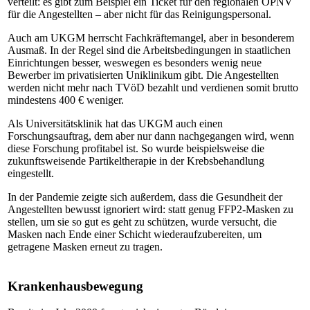
verteilt: es gibt zum Beispiel ein Ticket für den regionalen ÖPNV
für die Angestellten – aber nicht für das Reinigungspersonal.
Auch am UKGM herrscht Fachkräftemangel, aber in besonderem
Ausmaß. In der Regel sind die Arbeitsbedingungen in staatlichen
Einrichtungen besser, weswegen es besonders wenig neue
Bewerber im privatisierten Uniklinikum gibt. Die Angestellten
werden nicht mehr nach TVöD bezahlt und verdienen somit brutto
mindestens 400 € weniger.
Als Universitätsklinik hat das UKGM auch einen
Forschungsauftrag, dem aber nur dann nachgegangen wird, wenn
diese Forschung profitabel ist. So wurde beispielsweise die
zukunftsweisende Partikeltherapie in der Krebsbehandlung
eingestellt.
In der Pandemie zeigte sich außerdem, dass die Gesundheit der
Angestellten bewusst ignoriert wird: statt genug FFP2-Masken zu
stellen, um sie so gut es geht zu schützen, wurde versucht, die
Masken nach Ende einer Schicht wiederaufzubereiten, um
getragene Masken erneut zu tragen.
Krankenhausbewegung