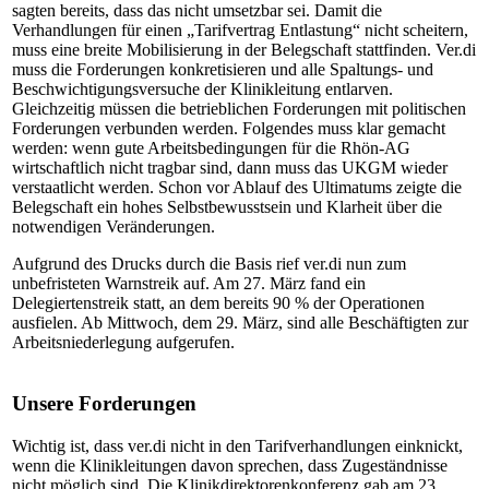
sagten bereits, dass das nicht umsetzbar sei. Damit die
Verhandlungen für einen „Tarifvertrag Entlastung“ nicht scheitern,
muss eine breite Mobilisierung in der Belegschaft stattfinden. Ver.di
muss die Forderungen konkretisieren und alle Spaltungs- und
Beschwichtigungsversuche der Klinikleitung entlarven.
Gleichzeitig müssen die betrieblichen Forderungen mit politischen
Forderungen verbunden werden. Folgendes muss klar gemacht
werden: wenn gute Arbeitsbedingungen für die Rhön-AG
wirtschaftlich nicht tragbar sind, dann muss das UKGM wieder
verstaatlicht werden. Schon vor Ablauf des Ultimatums zeigte die
Belegschaft ein hohes Selbstbewusstsein und Klarheit über die
notwendigen Veränderungen.
Aufgrund des Drucks durch die Basis rief ver.di nun zum
unbefristeten Warnstreik auf. Am 27. März fand ein
Delegiertenstreik statt, an dem bereits 90 % der Operationen
ausfielen. Ab Mittwoch, dem 29. März, sind alle Beschäftigten zur
Arbeitsniederlegung aufgerufen.
Unsere Forderungen
Wichtig ist, dass ver.di nicht in den Tarifverhandlungen einknickt,
wenn die Klinikleitungen davon sprechen, dass Zugeständnisse
nicht möglich sind. Die Klinikdirektorenkonferenz gab am 23.