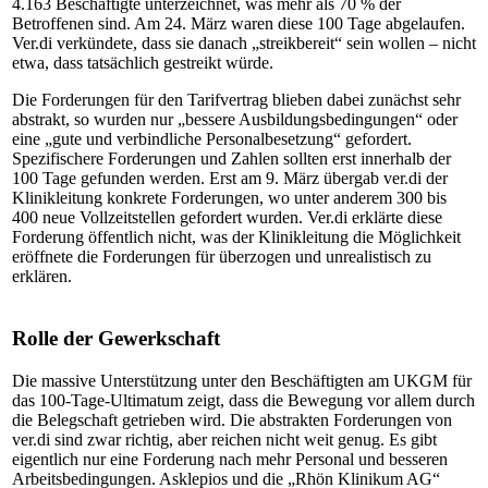
4.163 Beschäftigte unterzeichnet, was mehr als 70 % der
Betroffenen sind. Am 24. März waren diese 100 Tage abgelaufen.
Ver.di verkündete, dass sie danach „streikbereit“ sein wollen – nicht
etwa, dass tatsächlich gestreikt würde.
Die Forderungen für den Tarifvertrag blieben dabei zunächst sehr
abstrakt, so wurden nur „bessere Ausbildungsbedingungen“ oder
eine „gute und verbindliche Personalbesetzung“ gefordert.
Spezifischere Forderungen und Zahlen sollten erst innerhalb der
100 Tage gefunden werden. Erst am 9. März übergab ver.di der
Klinikleitung konkrete Forderungen, wo unter anderem 300 bis
400 neue Vollzeitstellen gefordert wurden. Ver.di erklärte diese
Forderung öffentlich nicht, was der Klinikleitung die Möglichkeit
eröffnete die Forderungen für überzogen und unrealistisch zu
erklären.
Rolle der Gewerkschaft
Die massive Unterstützung unter den Beschäftigten am UKGM für
das 100-Tage-Ultimatum zeigt, dass die Bewegung vor allem durch
die Belegschaft getrieben wird. Die abstrakten Forderungen von
ver.di sind zwar richtig, aber reichen nicht weit genug. Es gibt
eigentlich nur eine Forderung nach mehr Personal und besseren
Arbeitsbedingungen. Asklepios und die „Rhön Klinikum AG“