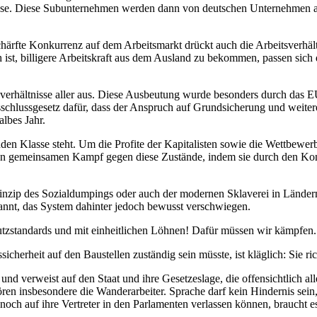
sse
. Diese Subunternehmen werden dann von deutschen Unternehmen 
ch
ä
rfte Ko
nkurrenz auf dem Arbeitsmarkt drückt auch die
Arbeitsverhäl
h
ist, billigere Arbeitskraft aus dem Ausland zu bekommen,
passen
sich 
sverh
ä
ltnisse aller a
us. Diese Ausbeutung wurde
besonders
durch das 
schlussgesetz
daf
ü
r
,
dass der
Anspruch auf Grundsicherung und weitere
albes Jahr.
nden Klasse steh
t
.
Um die Profite der Kapitalisten
sowie
die Wettbewerb
inen gemeinsamen Kampf
gegen diese Zustände
,
indem sie durch den Ko
inzip
des Sozialdumpings oder auch der modernen Sklaverei in
Länder
nt, das System dahinter jedoch bewusst verschwiegen.
tzs
tandards und
mit einheitlichen
Löhne
n! Dafür müssen wir kämpfen
ssicherheit auf den Baustellen
zuständig
sein
müsste
, ist
kläglich
:
S
ie ri
und verweist auf den Staat und ihre Gesetzeslage, die offensichtlich a
̈ren
insbesondere die Wanderarbeiter
.
Sprache darf kein Hindernis sein
och auf ihre Vertreter in den Parlamenten verlassen können, braucht es