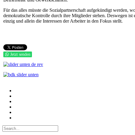
Für das alles
müsste die Sozialpartnerschaft aufgekündigt werden, woz
demokratische Kontrolle durch ihre Mitglieder stehen. Deswegen ist
einzig und allein die Interessen der Arbeiter in den Fokus stellt.
Jetzt senden
Auf Facebook folgen
Bei Twitter teilen
Instagram
Auf Youtube folgen
der funke - Shop
marxist.com