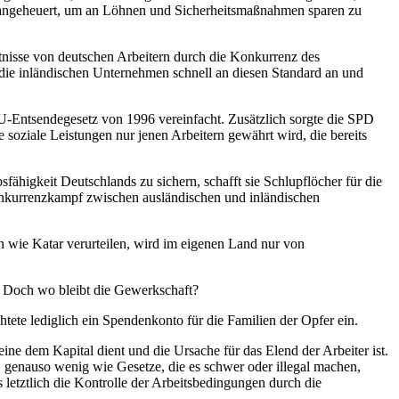
angeheuert, um an
Löhnen
und Sicherheitsmaßnahmen sparen zu
tnisse
von deutschen Arbeitern
durch die Konkurrenz des
die
inländischen
Unternehmen
schnell
an diesen Standard an und
EU-En
t
sendegesetz
von
1996
vereinfacht
.
Zus
ä
tzlich
sorgte die SPD
 soziale Leistungen nur jenen Arbeitern gew
ä
hrt
wird
, die bereits
sfähigkeit Deutschlands
zu sichern, schaff
t
sie Schlupflöcher für
die
nkurrenzkampf zwischen ausländischen
und inländischen
n
wie Katar verurteilen,
wird im eigenen Land nur von
.
Doch wo bleibt die Gewerkschaft?
chtet
e lediglich
ein Spendenkonto
für
die Familien der Opfer ein.
lleine dem Kapital dient und die Ursache
für
das
E
lend der Arbeiter ist
.
, genauso
wenig wie Gesetze, die
es schwer oder illegal machen
,
 letztlich die Kontrolle der Arbeitsbedingungen durch die