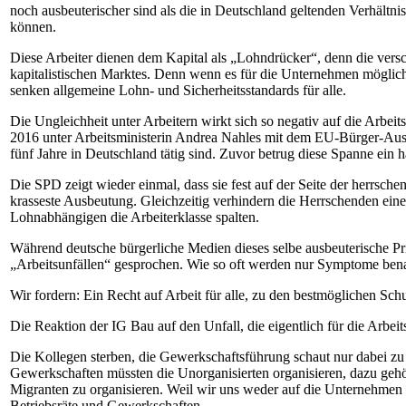
noch ausbeuterischer
sind
als die in Deutschland geltenden
Verhältni
können
.
Diese
Arbeiter
dienen dem Kapital
als „
Lohndrücker
“, denn
die vers
kapitalistischen Marktes. Denn wenn es
für
die Unternehmen
möglic
senken allgemeine Lohn- und Sicherheitsstandards
für
alle.
Die Ungleichheit unter Arbeitern wirkt sich so negativ auf die Arbeit
2016
unter
Arbeitsministerin Andrea Nahles
mit dem
EU-Bürger-Aus
fünf
Jahre in Deutschland
tätig
sind. Zuvor betrug diese
S
panne ein h
Die SPD
zeig
t
wieder einmal, dass sie fest auf der Seite der herrsche
krasseste Ausbeutung. Gleichzeitig verhindern die Herrschenden e
Lohnabhängigen
die Arbeiterklasse spalten
.
Während
deutsche
bürgerliche
Medien dieses
selbe ausbeuterische Pr
„
Arbeitsunfällen
“ gesprochen. Wie so oft werden
nur
Symptome benan
Wir fordern
:
Ein Recht auf
Arbeit für alle
,
zu den bestmöglichen S
chu
Die Reaktion der IG Bau auf den Unfall, die eigentlich
für
die Arbeit
Die Kollegen sterben, die
Gewerkschaftsführung
schaut nur dabei zu 
Gewerkschaften
müss
t
en
die Unorganisierten organisieren, dazu
geho
Migranten zu organisieren
. Weil wir uns weder auf die Unternehmen n
Betriebsräte und Gewerkschaften.