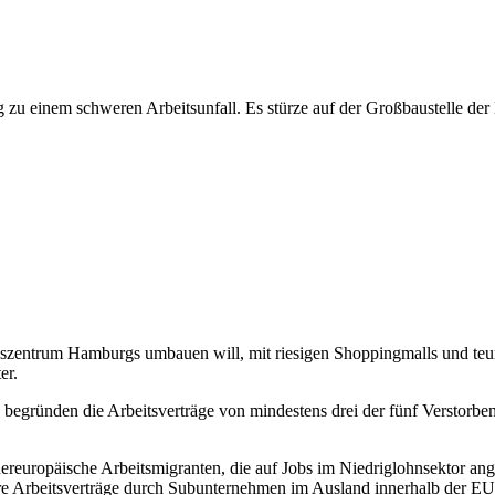
 zu einem schweren Arbeitsunfall. Es
stürze
auf der Großbaustelle der
s
zentrum Hamburgs umbauen will, mit r
i
esigen Shoppingmalls und te
er.
,
begründen
die
Arbeitsverträge
von mindestens drei der
fünf
Verstorben
ereuropäische
Arbeitsmigranten, die auf Jobs im Niedriglohnsektor an
re
Arbeitsverträge
durch Subunternehmen im Ausland innerhalb der EU g