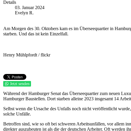
Details
03. Januar 2024
Evelyn R.
Am Morgen des 30. Oktobers kam es im
Überseequartier
in Hamburg
starben.
Und
das ist kein Einzelfall.
Henry Mühlpfordt / flickr
Jetzt senden
Während
der Hamburger Senat das
Ü
berseequartier zum neuen
Luxu
Hamburger Baustellen
. Dort starben alleine
2023
i
nsgesamt 14 Arbeit
Selbst wenn die Ursache des Unfalls noch nicht
veröffentlicht
wurde
solche
Unfälle
.
Betroffen sind, wie so oft bei schweren
Arbeitsunfällen
, vor allem
inn
direkter
auszubeuten
ist
als d
ie
der deutschen Arbeiter. Oft werden ih