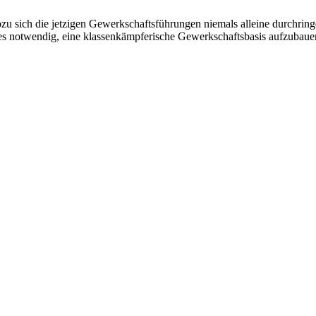
u sich die jetzigen Gewerkschaftsführungen niemals alleine durchringe
 es notwendig
,
eine
klassenkämpferische
Gewerkschaftsbasis aufzubauen,