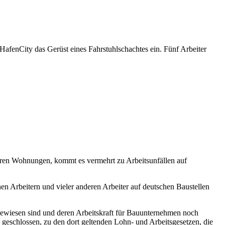
 HafenCity das
Gerüst
eines Fahrstuhlschachtes ein
.
F
ünf
Arbeiter
uren Wohnungen, kommt es vermehrt zu
Arbeitsunfällen
auf
en Arbeitern und vieler anderen
A
rbeiter auf deutschen Baustellen
gewiesen sind und deren Arbeitskraft
für
Bauunternehmen
noch
eschlossen, zu den dort geltenden Lohn- und Arbeitsgesetzen, die