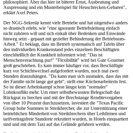
philosophiert. Aber das hier ist bitterer Ernst, Ausbeutung und
Auspressung und ein Musterbeispiel für Heuschrecken-Gebaren",
erklärt Axel Peters.
Der NGG-Sekretär kennt viele Betriebe und hat nirgendwo anders
so drastisch erlebt, wie "eine ignorante Betriebsleitung einfach
nicht zuhören will und sich eiskalt über Bedenken und Einwände
hinweg setzt - gepaart mit gezielter Behinderung der Betriebsrats-
Arbeit." Er beklagt, dass im Betrieb systematisch auf Tafeln über
den individuellen Krankenstand jedes einzelnen Beschäftigten
einschließlich der Krankheit informiert wird: "Das ist
Menschenverachtung pur!" "Flexibilität" wird bei Gate Gourmet
groß geschrieben. Es kam immer häufiger vor, dass Beschäftigte
kurz vor Schichtwechsel aufgefordert wurden, noch mal zwei
Stunden dranzuhängen. "Da kann man sich ausmalen, dass das mit
der Familie nicht lange gut geht", stellt eine Küchenarbeiterin fest.
So ist dieser Arbeitskampf schon längst kein "normaler"
Lohnkonflikt mehr. Um einer selbstbewussten Belegschaft das
Rückgrat zu brechen und mit der Brechstange Renditevorgaben
von über 10 Prozent durchzusetzen, investiert die "Texas Pacific
Group hohe Summen in Streikbrecher, die zur Unterstützung einer
betrieblichen Minderheit von Streikbrechern über Leihfirmen und
tarifvertragsfreie Standorte rekrutiert wurden, in Hotels einquartiert
sind und mit dem Taxi auf das Gelände gefahren werden.