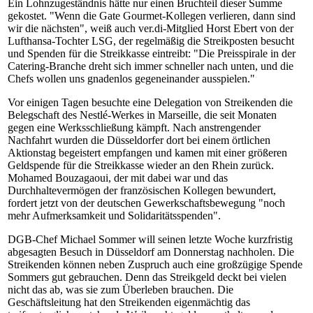
Ein Lohnzugeständnis hätte nur einen Bruchteil dieser Summe
gekostet. "Wenn die Gate Gourmet-Kollegen verlieren, dann sind
wir die nächsten", weiß auch ver.di-Mitglied Horst Ebert von der
Lufthansa-Tochter LSG, der regelmäßig die Streikposten besucht
und Spenden für die Streikkasse eintreibt: "Die Preisspirale in der
Catering-Branche dreht sich immer schneller nach unten, und die
Chefs wollen uns gnadenlos gegeneinander ausspielen."
Vor einigen Tagen besuchte eine Delegation von Streikenden die
Belegschaft des Nestlé-Werkes in Marseille, die seit Monaten
gegen eine Werksschließung kämpft. Nach anstrengender
Nachfahrt wurden die Düsseldorfer dort bei einem örtlichen
Aktionstag begeistert empfangen und kamen mit einer größeren
Geldspende für die Streikkasse wieder an den Rhein zurück.
Mohamed Bouzagaoui, der mit dabei war und das
Durchhaltevermögen der französischen Kollegen bewundert,
fordert jetzt von der deutschen Gewerkschaftsbewegung "noch
mehr Aufmerksamkeit und Solidaritätsspenden".
DGB-Chef Michael Sommer will seinen letzte Woche kurzfristig
abgesagten Besuch in Düsseldorf am Donnerstag nachholen. Die
Streikenden können neben Zuspruch auch eine großzügige Spende
Sommers gut gebrauchen. Denn das Streikgeld deckt bei vielen
nicht das ab, was sie zum Überleben brauchen. Die
Geschäftsleitung hat den Streikenden eigenmächtig das