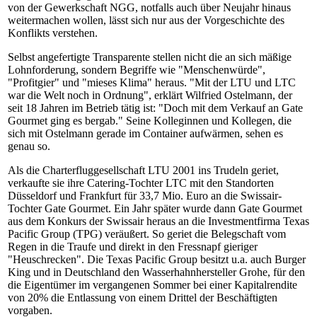
von der Gewerkschaft NGG, notfalls auch über Neujahr hinaus
weitermachen wollen, lässt sich nur aus der Vorgeschichte des
Konflikts verstehen.
Selbst angefertigte Transparente stellen nicht die an sich mäßige
Lohnforderung, sondern Begriffe wie "Menschenwürde",
"Profitgier" und "mieses Klima" heraus. "Mit der LTU und LTC
war die Welt noch in Ordnung", erklärt Wilfried Ostelmann, der
seit 18 Jahren im Betrieb tätig ist: "Doch mit dem Verkauf an Gate
Gourmet ging es bergab." Seine Kolleginnen und Kollegen, die
sich mit Ostelmann gerade im Container aufwärmen, sehen es
genau so.
Als die Charterfluggesellschaft LTU 2001 ins Trudeln geriet,
verkaufte sie ihre Catering-Tochter LTC mit den Standorten
Düsseldorf und Frankfurt für 33,7 Mio. Euro an die Swissair-
Tochter Gate Gourmet. Ein Jahr später wurde dann Gate Gourmet
aus dem Konkurs der Swissair heraus an die Investmentfirma Texas
Pacific Group (TPG) veräußert. So geriet die Belegschaft vom
Regen in die Traufe und direkt in den Fressnapf gieriger
"Heuschrecken". Die Texas Pacific Group besitzt u.a. auch Burger
King und in Deutschland den Wasserhahnhersteller Grohe, für den
die Eigentümer im vergangenen Sommer bei einer Kapitalrendite
von 20% die Entlassung von einem Drittel der Beschäftigten
vorgaben.