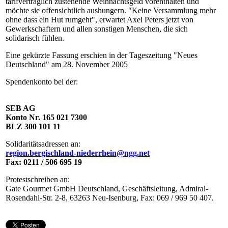
tarifvertraglich zustehende Weihnachtsgeld vorenthalten und
möchte sie offensichtlich aushungern. "Keine Versammlung mehr
ohne dass ein Hut rumgeht", erwartet Axel Peters jetzt von
Gewerkschaftern und allen sonstigen Menschen, die sich
solidarisch fühlen.
Eine gekürzte Fassung erschien in der Tageszeitung "Neues
Deutschland" am 28. November 2005
Spendenkonto bei der:
SEB AG
Konto Nr. 165 021 7300
BLZ 300 101 11
Solidaritätsadressen an:
region.bergischland-niederrhein@ngg.net
Fax: 0211 / 506 695 19
Protestschreiben an:
Gate Gourmet GmbH Deutschland, Geschäftsleitung, Admiral-
Rosendahl-Str. 2-8, 63263 Neu-Isenburg, Fax: 069 / 969 50 407.