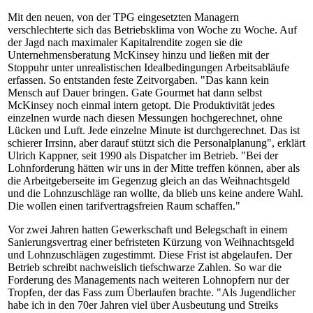
Mit den neuen, von der TPG eingesetzten Managern
verschlechterte sich das Betriebsklima von Woche zu Woche. Auf
der Jagd nach maximaler Kapitalrendite zogen sie die
Unternehmensberatung McKinsey hinzu und ließen mit der
Stoppuhr unter unrealistischen Idealbedingungen Arbeitsabläufe
erfassen. So entstanden feste Zeitvorgaben. "Das kann kein
Mensch auf Dauer bringen. Gate Gourmet hat dann selbst
McKinsey noch einmal intern getopt. Die Produktivität jedes
einzelnen wurde nach diesen Messungen hochgerechnet, ohne
Lücken und Luft. Jede einzelne Minute ist durchgerechnet. Das ist
schierer Irrsinn, aber darauf stützt sich die Personalplanung", erklärt
Ulrich Kappner, seit 1990 als Dispatcher im Betrieb. "Bei der
Lohnforderung hätten wir uns in der Mitte treffen können, aber als
die Arbeitgeberseite im Gegenzug gleich an das Weihnachtsgeld
und die Lohnzuschläge ran wollte, da blieb uns keine andere Wahl.
Die wollen einen tarifvertragsfreien Raum schaffen."
Vor zwei Jahren hatten Gewerkschaft und Belegschaft in einem
Sanierungsvertrag einer befristeten Kürzung von Weihnachtsgeld
und Lohnzuschlägen zugestimmt. Diese Frist ist abgelaufen. Der
Betrieb schreibt nachweislich tiefschwarze Zahlen. So war die
Forderung des Managements nach weiteren Lohnopfern nur der
Tropfen, der das Fass zum Überlaufen brachte. "Als Jugendlicher
habe ich in den 70er Jahren viel über Ausbeutung und Streiks