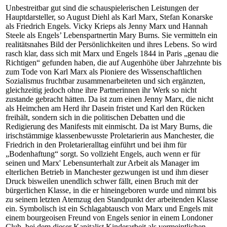
Unbestreitbar gut sind die schauspielerischen Leistungen der
Hauptdarsteller, so August Diehl als Karl Marx, Stefan Konarske
als Friedrich Engels. Vicky Krieps als Jenny Marx und Hannah
Steele als Engels’ Lebenspartnertin Mary Burns. Sie vermitteln ein
realitätsnahes Bild der Persönlichkeiten und ihres Lebens. So wird
rasch klar, dass sich mit Marx und Engels 1844 in Paris „genau die
Richtigen“ gefunden haben, die auf Augenhöhe über Jahrzehnte bis
zum Tode von Karl Marx als Pioniere des Wissenschaftlichen
Sozialismus fruchtbar zusammenarbeiteten und sich ergänzten,
gleichzeitig jedoch ohne ihre Partnerinnen ihr Werk so nicht
zustande gebracht hätten. Da ist zum einen Jenny Marx, die nicht
als Heimchen am Herd ihr Dasein fristet und Karl den Rücken
freihält, sondern sich in die politischen Debatten und die
Redigierung des Manifests mit einmischt. Da ist Mary Burns, die
irischstämmige klassenbewusste Proletarierin aus Manchester, die
Friedrich in den Proletarieralltag einführt und bei ihm für
„Bodenhaftung“ sorgt. So vollzieht Engels, auch wenn er für
seinen und Marx' Lebensunterhalt zur Arbeit als Manager im
elterlichen Betrieb in Manchester gezwungen ist und ihm dieser
Druck bisweilen unendlich schwer fällt, einen Bruch mit der
bürgerlichen Klasse, in die er hineingeboren wurde und nimmt bis
zu seinem letzten Atemzug den Standpunkt der arbeitenden Klasse
ein. Symbolisch ist ein Schlagabtausch von Marx und Engels mit
einem bourgeoisen Freund von Engels senior in einem Londoner
Club, bei dem dieser Kapitalist Kinderarbeit als vermeintlichen