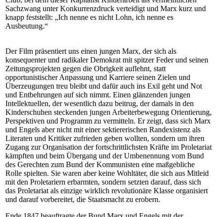
Sachzwang unter Konkurrenzdruck verteidigt und Marx kurz und
knapp feststellt: „Ich nenne es nicht Lohn, ich nenne es
Ausbeutung.“
Der Film präsentiert uns einen jungen Marx, der sich als
konsequenter und radikaler Demokrat mit spitzer Feder und seinen
Zeitungsprojekten gegen die Obrigkeit auflehnt, statt
opportunistischer Anpassung und Karriere seinen Zielen und
Überzeugungen treu bleibt und dafür auch ins Exil geht und Not
und Entbehrungen auf sich nimmt. Einen glänzenden jungen
Intellektuellen, der wesentlich dazu beitrug, der damals in den
Kinderschuhen steckenden jungen Arbeiterbewegung Orientierung,
Perspektiven und Programm zu vermitteln. Er zeigt, dass sich Marx
und Engels aber nicht mit einer sektiererischen Randexistenz als
Literaten und Kritiker zufrieden geben wollten, sondern um ihren
Zugang zur Organisation der fortschrittlichsten Kräfte im Proletariat
kämpften und beim Übergang und der Umbenennung vom Bund
des Gerechten zum Bund der Kommunisten eine maßgebliche
Rolle spielten. Sie waren aber keine Wohltäter, die sich aus Mitleid
mit den Proletariern erbarmten, sondern setzten darauf, dass sich
das Proletariat als einzige wirklich revolutionäre Klasse organisiert
und darauf vorbereitet, die Staatsmacht zu erobern.
Ende 1847 beauftragte der Bund Marx und Engels mit der