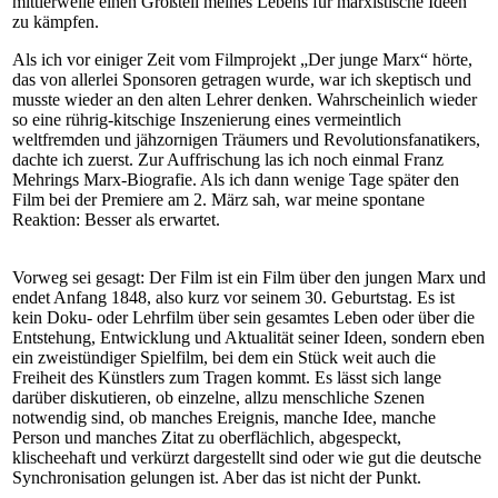
mittlerweile einen Großteil meines Lebens für marxistische Ideen
zu kämpfen.
Als ich vor einiger Zeit vom Filmprojekt „Der junge Marx“ hörte,
das von allerlei Sponsoren getragen wurde, war ich skeptisch und
musste wieder an den alten Lehrer denken. Wahrscheinlich wieder
so eine rührig-kitschige Inszenierung eines vermeintlich
weltfremden und jähzornigen Träumers und Revolutionsfanatikers,
dachte ich zuerst. Zur Auffrischung las ich noch einmal Franz
Mehrings Marx-Biografie. Als ich dann wenige Tage später den
Film bei der Premiere am 2. März sah, war meine spontane
Reaktion: Besser als erwartet.
Vorweg sei gesagt: Der Film ist ein Film über den jungen Marx und
endet Anfang 1848, also kurz vor seinem 30. Geburtstag. Es ist
kein Doku- oder Lehrfilm über sein gesamtes Leben oder über die
Entstehung, Entwicklung und Aktualität seiner Ideen, sondern eben
ein zweistündiger Spielfilm, bei dem ein Stück weit auch die
Freiheit des Künstlers zum Tragen kommt. Es lässt sich lange
darüber diskutieren, ob einzelne, allzu menschliche Szenen
notwendig sind, ob manches Ereignis, manche Idee, manche
Person und manches Zitat zu oberflächlich, abgespeckt,
klischeehaft und verkürzt dargestellt sind oder wie gut die deutsche
Synchronisation gelungen ist. Aber das ist nicht der Punkt.