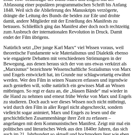
Abfassung einer populären programmatischen Schrift bis Anfang
1848. Weil sich die Ablieferung des Manuskripts verzögerte,
drängte die Leitung des Bunds die beiden zur Eile und drohte
damit, andere Mitglieder mit der Erstellung des Manifests zu
betrauen. Schließlich ging das Manifest aber doch noch rechtzeitig
zum Ausbruch der internationalen Revolution in Druck. Damit
endet der Film übrigens.
Natürlich setzt „Der junge Karl Marx“ viel Wissen voraus, weil
theoretische Fundamente wie Materialismus und Dialektik ebenso
wie engagierte Debatten mit verschiedenen Strömungen in der
Bewegung, aus denen heraus sich der von uns etwas verkürzt als
„Marxismus“ bezeichnete Wissenschaftliche Sozialismus von Marx
und Engels entwickelt hat, im Grunde nur schlagwortartig erwähnt
werden. Wer den Film in seinen Nuancen erfassen und irgendwie
auch genießen will, sollte natürlich ein gewisses Maß an Wissen
mitbringen. So regt er dazu an, die „blauen Bände“ mal wieder in
die Hand zu nehmen und erneut frühe Werke von Marx und Engels
zu studieren. Doch auch wer dieses Wissen noch nicht mitbringt,
wird durch den Film in aller Regel nicht abgeschreckt, sondern
vielleicht sogar animiert, Marx und Engels zu lesen und die
geschichtlichen Zusammenhänge ihrer Zeit zu erfassen –
angefangen mit dem Kommunistischen Manifest. Zeigt mir mal ein
politisches und literarisches Werk aus den 1840er Jahren, das sich
auch im 21. Jahrhundert so aktuell und hochmodern liest wie eben