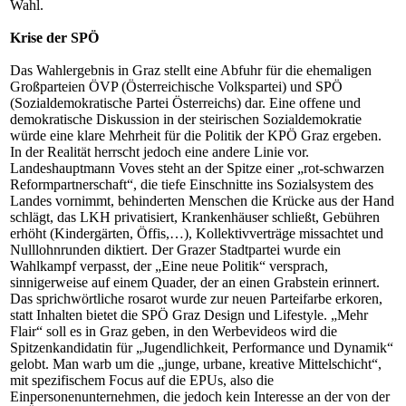
Wahl.
Krise der SPÖ
Das Wahlergebnis in Graz stellt eine Abfuhr für die ehemaligen
Großparteien ÖVP (Österreichische Volkspartei) und SPÖ
(Sozialdemokratische Partei Österreichs) dar. Eine offene und
demokratische Diskussion in der steirischen Sozialdemokratie
würde eine klare Mehrheit für die Politik der KPÖ Graz ergeben.
In der Realität herrscht jedoch eine andere Linie vor.
Landeshauptmann Voves steht an der Spitze einer „rot-schwarzen
Reformpartnerschaft“, die tiefe Einschnitte ins Sozialsystem des
Landes vornimmt, behinderten Menschen die Krücke aus der Hand
schlägt, das LKH privatisiert, Krankenhäuser schließt, Gebühren
erhöht (Kindergärten, Öffis,…), Kollektivverträge missachtet und
Nulllohnrunden diktiert. Der Grazer Stadtpartei wurde ein
Wahlkampf verpasst, der „Eine neue Politik“ versprach,
sinnigerweise auf einem Quader, der an einen Grabstein erinnert.
Das sprichwörtliche rosarot wurde zur neuen Parteifarbe erkoren,
statt Inhalten bietet die SPÖ Graz Design und Lifestyle. „Mehr
Flair“ soll es in Graz geben, in den Werbevideos wird die
Spitzenkandidatin für „Jugendlichkeit, Performance und Dynamik“
gelobt. Man warb um die „junge, urbane, kreative Mittelschicht“,
mit spezifischem Focus auf die EPUs, also die
Einpersonenunternehmen, die jedoch kein Interesse an der von der