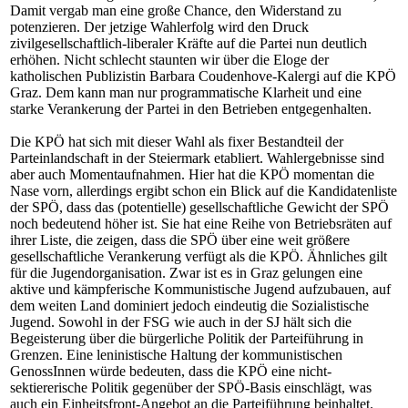
Damit vergab man eine große Chance, den Widerstand zu
potenzieren. Der jetzige Wahlerfolg wird den Druck
zivilgesellschaftlich-liberaler Kräfte auf die Partei nun deutlich
erhöhen. Nicht schlecht staunten wir über die Eloge der
katholischen Publizistin Barbara Coudenhove-Kalergi auf die KPÖ
Graz. Dem kann man nur programmatische Klarheit und eine
starke Verankerung der Partei in den Betrieben entgegenhalten.
Die KPÖ hat sich mit dieser Wahl als fixer Bestandteil der
Parteinlandschaft in der Steiermark etabliert. Wahlergebnisse sind
aber auch Momentaufnahmen. Hier hat die KPÖ momentan die
Nase vorn, allerdings ergibt schon ein Blick auf die Kandidatenliste
der SPÖ, dass das (potentielle) gesellschaftliche Gewicht der SPÖ
noch bedeutend höher ist. Sie hat eine Reihe von Betriebsräten auf
ihrer Liste, die zeigen, dass die SPÖ über eine weit größere
gesellschaftliche Verankerung verfügt als die KPÖ. Ähnliches gilt
für die Jugendorganisation. Zwar ist es in Graz gelungen eine
aktive und kämpferische Kommunistische Jugend aufzubauen, auf
dem weiten Land dominiert jedoch eindeutig die Sozialistische
Jugend. Sowohl in der FSG wie auch in der SJ hält sich die
Begeisterung über die bürgerliche Politik der Parteiführung in
Grenzen. Eine leninistische Haltung der kommunistischen
GenossInnen würde bedeuten, dass die KPÖ eine nicht-
sektiererische Politik gegenüber der SPÖ-Basis einschlägt, was
auch ein Einheitsfront-Angebot an die Parteiführung beinhaltet.