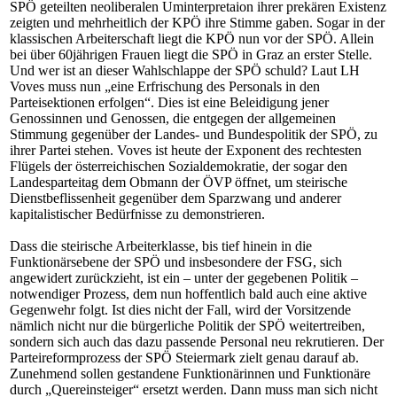
SPÖ geteilten neoliberalen Uminterpretaion ihrer prekären Existenz
zeigten und mehrheitlich der KPÖ ihre Stimme gaben. Sogar in der
klassischen Arbeiterschaft liegt die KPÖ nun vor der SPÖ. Allein
bei über 60jährigen Frauen liegt die SPÖ in Graz an erster Stelle.
Und wer ist an dieser Wahlschlappe der SPÖ schuld? Laut LH
Voves muss nun „eine Erfrischung des Personals in den
Parteisektionen erfolgen“. Dies ist eine Beleidigung jener
Genossinnen und Genossen, die entgegen der allgemeinen
Stimmung gegenüber der Landes- und Bundespolitik der SPÖ, zu
ihrer Partei stehen. Voves ist heute der Exponent des rechtesten
Flügels der österreichischen Sozialdemokratie, der sogar den
Landesparteitag dem Obmann der ÖVP öffnet, um steirische
Dienstbeflissenheit gegenüber dem Sparzwang und anderer
kapitalistischer Bedürfnisse zu demonstrieren.
Dass die steirische Arbeiterklasse, bis tief hinein in die
Funktionärsebene der SPÖ und insbesondere der FSG, sich
angewidert zurückzieht, ist ein – unter der gegebenen Politik –
notwendiger Prozess, dem nun hoffentlich bald auch eine aktive
Gegenwehr folgt. Ist dies nicht der Fall, wird der Vorsitzende
nämlich nicht nur die bürgerliche Politik der SPÖ weitertreiben,
sondern sich auch das dazu passende Personal neu rekrutieren. Der
Parteireformprozess der SPÖ Steiermark zielt genau darauf ab.
Zunehmend sollen gestandene Funktionärinnen und Funktionäre
durch „Quereinsteiger“ ersetzt werden. Dann muss man sich nicht