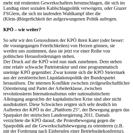
mehr mit renitenten Gewerkschaftern herumschlagen, die sich im
Landtag einer sozialen Kahlschlagpolitik verweigern, oder Grazer
FSGlern, die sich im laufenden Wahlkampf über die
(Klein-)Bürgerlichkeit der aufgezwungenen Politik aufregen.
KPÖ – wie weiter?
So sehr wir den GenossInnen der KPÖ ihren Kater (oder besser:
die vorangegangen Feierlichkeiten) von Herzen gönnen, sie
werden uns zustimmen, dass sie jetzt vor einer Reihe von
politischen Herausforderungen stehen.
Der Druck auf die KPÖ wird nun stark zunehmen. Dem stehen
eine relativ schwache Parteistruktur und eine programmatisch
uneinige KPÖ gegenüber. Zwar konnte sich die KPÖ Steiermark
aus der zerstörerischen Liquidationspolitik der Bundespartei
herauslösen. Die internen Konflikte zwischen zivilgesellschaftlicher
Orientierung und Partei der Arbeiterklasse, zwischen
revolutionärem Internationalismus oder nationalistischem
Alleingang angesichts der kapitalistischen Krise sind aber nicht
ausdiskutiert. Diese Schwächen zeigten sich sehr deutlich im
Auftreten der KPÖ in der „Plattform 25“, der Bewegung gegen das
Sparpaket der steirischen Landesregierung 2011. Damals
verzichtete die KPÖ darauf, die Protestbewegung gegen die
Sparpolitik auf die Gewerkschaftsbewegung zu orientieren (z.B.
mit der Forderung nach Einberufen einer Betriebsrätekonferenz).