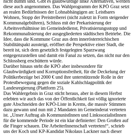
nicht dumm sind. Gibt es glaubwürdige linke Alternativen, werden
diese auch angenommen. Das Wahlprogramm der KPÖ Graz setzt
an realen Bedürfnissen der Lohnabhängigen an: Leistbares
Wohnen, Stopp der Preistreiberei (nicht zuletzt in Form steigender
Kommunalgebühren), Schluss mit der Prekarisierung der
Arbeitsverhältnisse im Gemeindedienst, Privatisierungsstopp und
Rekommunalisierung der ausgegliederten städtischen Betriebe. Die
Idee, dass die Kommune Graz aus dem innerösterreichischen
Stabilitätspakt aussteigt, eröffnet die Perspektive einer Stadt, die
bereit ist, sich dem gesetzlich festgelegten Sparzwang
entgegenzustellen und damit ein Fanal zu setzen, das nicht nur den
Schlossberg erschüttern würde.
Darüber hinaus steht die KPÖ aber insbesondere für
Glaubwürdigkeit und Korruptionsfreiheit, für die Deckelung der
Politikerbezüge bei 2000 € und ihre unterstützende Rolle in der
Protestbewegung gegen die soziale Kahlschlagpolitik der
Landesregierung (Plattform 25).
Das Wahlergebnis in Graz sticht heraus, aber in diesem Herbst
erlebten wir auch das von der Öffentlichkeit fast völlig ignorierte
gute Abschneiden der KPÖ-Liste in Krems, die massiv Stimmen
dazu gewann und nun mit 2 Mandaten im Gemeinderat vertreten
ist. „Unser Auftrag als KommunistInnen und LinkssozialistInnen
für die kommende Periode ist ein klar definierter: Den Großen auf
die Finger schauen. Die ArbeiterInnenschaft vertreten!“, schrieb
uns der Koch und KP-Kandidat Nikolaus Lackner nach dieser