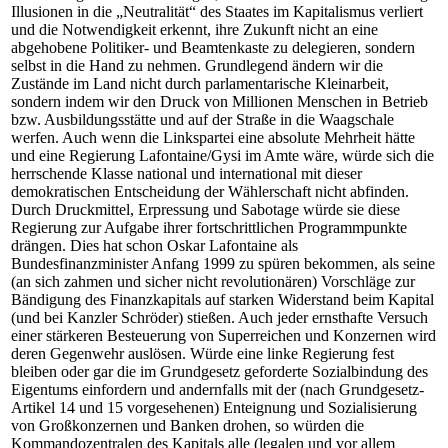
Illusionen in die „Neutralität“ des Staates im Kapitalismus verliert
und die Notwendigkeit erkennt, ihre Zukunft nicht an eine
abgehobene Politiker- und Beamtenkaste zu delegieren, sondern
selbst in die Hand zu nehmen. Grundlegend ändern wir die
Zustände im Land nicht durch parlamentarische Kleinarbeit,
sondern indem wir den Druck von Millionen Menschen in Betrieb
bzw. Ausbildungsstätte und auf der Straße in die Waagschale
werfen. Auch wenn die Linkspartei eine absolute Mehrheit hätte
und eine Regierung Lafontaine/Gysi im Amte wäre, würde sich die
herrschende Klasse national und international mit dieser
demokratischen Entscheidung der Wählerschaft nicht abfinden.
Durch Druckmittel, Erpressung und Sabotage würde sie diese
Regierung zur Aufgabe ihrer fortschrittlichen Programmpunkte
drängen. Dies hat schon Oskar Lafontaine als
Bundesfinanzminister Anfang 1999 zu spüren bekommen, als seine
(an sich zahmen und sicher nicht revolutionären) Vorschläge zur
Bändigung des Finanzkapitals auf starken Widerstand beim Kapital
(und bei Kanzler Schröder) stießen. Auch jeder ernsthafte Versuch
einer stärkeren Besteuerung von Superreichen und Konzernen wird
deren Gegenwehr auslösen. Würde eine linke Regierung fest
bleiben oder gar die im Grundgesetz geforderte Sozialbindung des
Eigentums einfordern und andernfalls mit der (nach Grundgesetz-
Artikel 14 und 15 vorgesehenen) Enteignung und Sozialisierung
von Großkonzernen und Banken drohen, so würden die
Kommandozentralen des Kapitals alle (legalen und vor allem