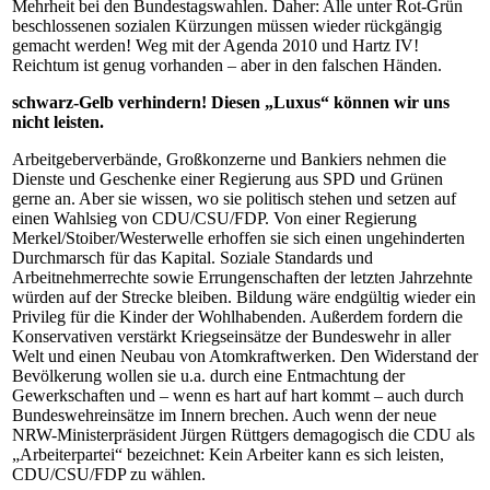
Mehrheit bei den Bundestagswahlen. Daher: Alle unter Rot-Grün
beschlossenen sozialen Kürzungen müssen wieder rückgängig
gemacht werden! Weg mit der Agenda 2010 und Hartz IV!
Reichtum ist genug vorhanden – aber in den falschen Händen.
schwarz-Gelb verhindern! Diesen „Luxus“ können wir uns
nicht leisten.
Arbeitgeberverbände, Großkonzerne und Bankiers nehmen die
Dienste und Geschenke einer Regierung aus SPD und Grünen
gerne an. Aber sie wissen, wo sie politisch stehen und setzen auf
einen Wahlsieg von CDU/CSU/FDP. Von einer Regierung
Merkel/Stoiber/Westerwelle erhoffen sie sich einen ungehinderten
Durchmarsch für das Kapital. Soziale Standards und
Arbeitnehmerrechte sowie Errungenschaften der letzten Jahrzehnte
würden auf der Strecke bleiben. Bildung wäre endgültig wieder ein
Privileg für die Kinder der Wohlhabenden. Außerdem fordern die
Konservativen verstärkt Kriegseinsätze der Bundeswehr in aller
Welt und einen Neubau von Atomkraftwerken. Den Widerstand der
Bevölkerung wollen sie u.a. durch eine Entmachtung der
Gewerkschaften und – wenn es hart auf hart kommt – auch durch
Bundeswehreinsätze im Innern brechen. Auch wenn der neue
NRW-Ministerpräsident Jürgen Rüttgers demagogisch die CDU als
„Arbeiterpartei“ bezeichnet: Kein Arbeiter kann es sich leisten,
CDU/CSU/FDP zu wählen.