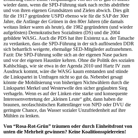
wieder dann, wenn die SPD-Führung stark nach rechts abdriftete
und von ihren eigenen Grundsätzen und Zielen abwich. Dies gilt
für die 1917 gegründete USPD ebenso wie für die SAP der 30er
Jahre, die Anfänge der Grünen in den 80er Jahren (die damals
weitaus linker waren als heute), die 1982 gegründeten (und wieder
aufgelösten) Demokratischen Sozialisten (DS) und die 2004
gebildete WASG. Auch die PDS hat ihre Existenz u.a. der Tatsache
zu verdanken, dass die SPD-Führung in der sich auflösenden DDR
sich beharrlich weigerte, ehemalige SED-Mitglieder aufzunehmen.
Fazit: Die SPD-Führung sollte sich an der eigenen Nase packen
und vor der eigenen Haustüre kehren. Ohne die Politik des sozialen
Kahlschlags, wie sie etwa in der Agenda 2010 und Hartz IV zum
Ausdruck kommt, wäre die WASG kaum entstanden und stünde
die Linkspartei in Umfragen nicht so gut da. Nebenbei gesagt
könnte die Mobilisierung von bisherigen Nichtwählern durch die
Linkspartei Merkel und Westerwelle den sicher geglaubten Sieg
verhageln. Wenn es auf der Linken eine starke und konsequente
Interessenvertretung der „kleinen Leute“ gibt, dann haben die
braunen, neofaschistischen Rattenfänger von NPD oder DVU die
geringste Chance, das Wasser sozialer Unzufriedenheit auf ihre
Mühlen zu lenken.
Von “Rosa-Rot-Grün” träumen oder durch Einheitsfront von
unten die Mehrheit gewinnen? Keine Koalitionsspielereien!