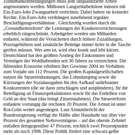
Zumutbarkeitsbedingungen muss jede unqualifizierte Arbeit
angenommen werden. Millionen Langzeitarbeitslose müssen mit
Ein-Euro-Jobs Zwangsarbeit verrichten. Dabei haben sie keinerlei
Rechte. Ein-Euro-Jobs verdrängen zunehmend reguläre
Beschäftigungsverhältnisse . Gleichzeitig wurden durch die
„Gesundheitsreform“ die Leistungen der Krankenversicherungen
erheblich eingeschränkt. Arbeitgeber werden um Milliarden
entlastet, während die Versicherten durch höhere Zuzahlungen,
Praxisgebühren und zusätzliche Beiträge immer tiefer in die Tasche
greifen müssen. Wer arm ist, wird eher krank und lebt kürzer.
Deutschland hat den größten Anstieg der Einkommen und
Vermögen der Wohlhabenden seit 30 Jahren zu verzeichnen. Die
führenden Konzerne erhöhten ihre Gewinne 2004 im Verhältnis
zum Vorjahr um 112 Prozent. Die großen Kapitalgesellschaften
nutzen die Steuerentlastungen, das Lohndumping sowie die
Kürzungen der Sozialausgaben für den Aufkauf unliebsamer
Konkurrenten (die sie dann zerschlagen und ausplündern), für die
Beteiligung an Finanzspekulationen sowie für das Entleihen von
Geld an den Staat (das bringt Zinseinnahmen). Die Steuerreform
entlastete vorrangig die reichsten 20 Prozent. Die Armut ist unter
Rot-Grün weiter angestiegen. Laut Armutsbericht der
Bundesregierung verfügt die Hälfte aller Haushalte nur über vier
Prozent des gesamten Nettovermögens – auf das oberste Zehntel
entfallen demgegenüber 47 Prozent, reichlich zwei Prozentpunkte
mehr als noch 1998. Diese Politik fördert eine schwarz-gelbe