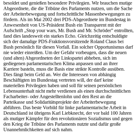
besoldet und genießen besondere Privilegien. Wir brauchen mutige
Abgeordnete, die die Tribüne des Parlaments nutzen, um die Sache
der Arbeiterbewegung und fortschrittliche Massenbewegungen zu
fördern. Als im Mai 2002 drei PDS-Abgeordnete im Bundestag in
Anwesenheit von US-Präsident Bush ein Transparent mit der
Aufschrift „Stop your wars, Mr. Bush and Mr. Schröder” entrollten,
fand dies landesweit ein starkes Echo. Gleichzeitig entschuldigte
sich der damalige PDS-Fraktionsvorsitzende Roland Claus bei
Bush persönlich für diesen Vorfall. Ein solcher Opportunismus darf
nie wieder einreißen. Um der Gefahr vorbeugen, dass die neuen
(und alten) Abgeordneten der Linkspartei abheben, sich im
gediegenen parlamentarischen Klima anpassen und an ihrer
Karriere basteln, muss die Basis eine strikte Kontrolle ausüben.
Dies fängt beim Geld an. Wer die Interessen von abhängig
Beschäftigten im Bundestag vertreten will, der darf keine
materiellen Privilegien haben und soll für seinen persönlichen
Lebensunterhalt nicht mehr verdienen als einen durchschnittlichen
Facharbeiter- oder Angestelltenlohn und den Rest an die
Parteikasse und Solidaritätsprojekte der Arbeiterbewegung
abführen. Das beste Vorbild für linke parlamentarische Arbeit in
Deutschland ist übrigens Karl Liebknecht, der vor bald 100 Jahren
als mutiger Kämpfer für den revolutionären Sozialismus und gegen
den Krieg die Tribüne des Parlaments nutzte und dafür große
Unannehmlichkeiten auf sich nahm.