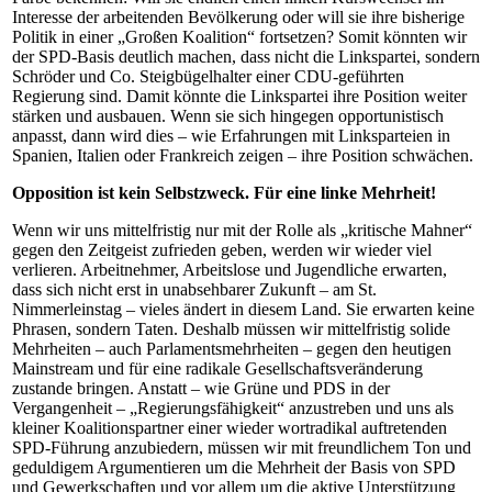
Interesse der arbeitenden Bevölkerung oder will sie ihre bisherige
Politik in einer „Großen Koalition“ fortsetzen? Somit könnten wir
der SPD-Basis deutlich machen, dass nicht die Linkspartei, sondern
Schröder und Co. Steigbügelhalter einer CDU-geführten
Regierung sind. Damit könnte die Linkspartei ihre Position weiter
stärken und ausbauen. Wenn sie sich hingegen opportunistisch
anpasst, dann wird dies – wie Erfahrungen mit Linksparteien in
Spanien, Italien oder Frankreich zeigen – ihre Position schwächen.
Opposition ist kein Selbstzweck. Für eine linke Mehrheit!
Wenn wir uns mittelfristig nur mit der Rolle als „kritische Mahner“
gegen den Zeitgeist zufrieden geben, werden wir wieder viel
verlieren. Arbeitnehmer, Arbeitslose und Jugendliche erwarten,
dass sich nicht erst in unabsehbarer Zukunft – am St.
Nimmerleinstag – vieles ändert in diesem Land. Sie erwarten keine
Phrasen, sondern Taten. Deshalb müssen wir mittelfristig solide
Mehrheiten – auch Parlamentsmehrheiten – gegen den heutigen
Mainstream und für eine radikale Gesellschaftsveränderung
zustande bringen. Anstatt – wie Grüne und PDS in der
Vergangenheit – „Regierungsfähigkeit“ anzustreben und uns als
kleiner Koalitionspartner einer wieder wortradikal auftretenden
SPD-Führung anzubiedern, müssen wir mit freundlichem Ton und
geduldigem Argumentieren um die Mehrheit der Basis von SPD
und Gewerkschaften und vor allem um die aktive Unterstützung