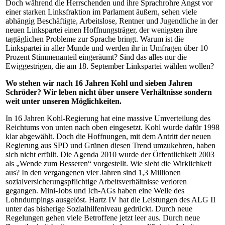
Doch während die Herrschenden und ihre Sprachrohre Angst vor
einer starken Linksfraktion im Parlament äußern, sehen viele
abhängig Beschäftigte, Arbeitslose, Rentner und Jugendliche in der
neuen Linkspartei einen Hoffnungsträger, der wenigsten ihre
tagtäglichen Probleme zur Sprache bringt. Warum ist die
Linkspartei in aller Munde und werden ihr in Umfragen über 10
Prozent Stimmenanteil eingeräumt? Sind das alles nur die
Ewiggestrigen, die am 18. September Linkspartei wählen wollen?
Wo stehen wir nach 16 Jahren Kohl und sieben Jahren
Schröder? Wir leben nicht über unsere Verhältnisse sondern
weit unter unseren Möglichkeiten.
In 16 Jahren Kohl-Regierung hat eine massive Umverteilung des
Reichtums von unten nach oben eingesetzt. Kohl wurde dafür 1998
klar abgewählt. Doch die Hoffnungen, mit dem Antritt der neuen
Regierung aus SPD und Grünen diesen Trend umzukehren, haben
sich nicht erfüllt. Die Agenda 2010 wurde der Öffentlichkeit 2003
als „Wende zum Besseren“ vorgestellt. Wie sieht die Wirklichkeit
aus? In den vergangenen vier Jahren sind 1,3 Millionen
sozialversicherungspflichtige Arbeitsverhältnisse verloren
gegangen. Mini-Jobs und Ich-AGs haben eine Welle des
Lohndumpings ausgelöst. Hartz IV hat die Leistungen des ALG II
unter das bisherige Sozialhilfeniveau gedrückt. Durch neue
Regelungen gehen viele Betroffene jetzt leer aus. Durch neue