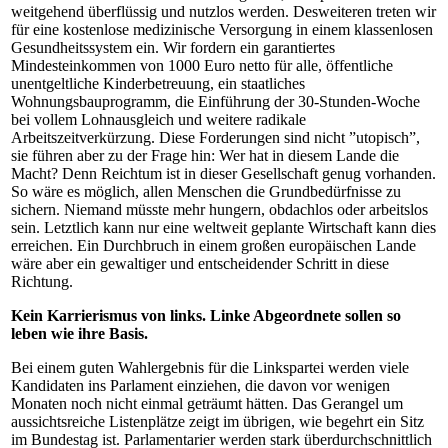
weitgehend überflüssig und nutzlos werden. Desweiteren treten wir
für eine kostenlose medizinische Versorgung in einem klassenlosen
Gesundheitssystem ein. Wir fordern ein garantiertes
Mindesteinkommen von 1000 Euro netto für alle, öffentliche
unentgeltliche Kinderbetreuung, ein staatliches
Wohnungsbauprogramm, die Einführung der 30-Stunden-Woche
bei vollem Lohnausgleich und weitere radikale
Arbeitszeitverkürzung. Diese Forderungen sind nicht ”utopisch”,
sie führen aber zu der Frage hin: Wer hat in diesem Lande die
Macht? Denn Reichtum ist in dieser Gesellschaft genug vorhanden.
So wäre es möglich, allen Menschen die Grundbedürfnisse zu
sichern. Niemand müsste mehr hungern, obdachlos oder arbeitslos
sein. Letztlich kann nur eine weltweit geplante Wirtschaft kann dies
erreichen. Ein Durchbruch in einem großen europäischen Lande
wäre aber ein gewaltiger und entscheidender Schritt in diese
Richtung.
Kein Karrierismus von links. Linke Abgeordnete sollen so
leben wie ihre Basis.
Bei einem guten Wahlergebnis für die Linkspartei werden viele
Kandidaten ins Parlament einziehen, die davon vor wenigen
Monaten noch nicht einmal geträumt hätten. Das Gerangel um
aussichtsreiche Listenplätze zeigt im übrigen, wie begehrt ein Sitz
im Bundestag ist. Parlamentarier werden stark überdurchschnittlich