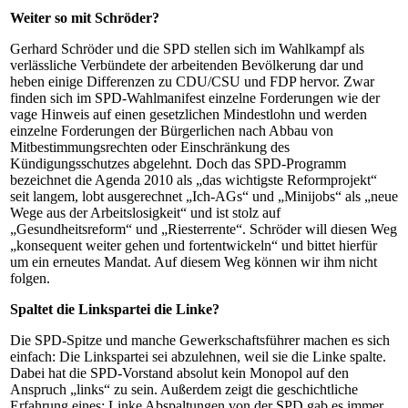
Weiter so mit Schröder?
Gerhard Schröder und die SPD stellen sich im Wahlkampf als
verlässliche Verbündete der arbeitenden Bevölkerung dar und
heben einige Differenzen zu CDU/CSU und FDP hervor. Zwar
finden sich im SPD-Wahlmanifest einzelne Forderungen wie der
vage Hinweis auf einen gesetzlichen Mindestlohn und werden
einzelne Forderungen der Bürgerlichen nach Abbau von
Mitbestimmungsrechten oder Einschränkung des
Kündigungsschutzes abgelehnt. Doch das SPD-Programm
bezeichnet die Agenda 2010 als „das wichtigste Reformprojekt“
seit langem, lobt ausgerechnet „Ich-AGs“ und „Minijobs“ als „neue
Wege aus der Arbeitslosigkeit“ und ist stolz auf
„Gesundheitsreform“ und „Riesterrente“. Schröder will diesen Weg
„konsequent weiter gehen und fortentwickeln“ und bittet hierfür
um ein erneutes Mandat. Auf diesem Weg können wir ihm nicht
folgen.
Spaltet die Linkspartei die Linke?
Die SPD-Spitze und manche Gewerkschaftsführer machen es sich
einfach: Die Linkspartei sei abzulehnen, weil sie die Linke spalte.
Dabei hat die SPD-Vorstand absolut kein Monopol auf den
Anspruch „links“ zu sein. Außerdem zeigt die geschichtliche
Erfahrung eines: Linke Abspaltungen von der SPD gab es immer