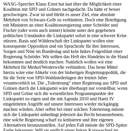
WASG-Sprecher Klaus Ernst hat laut über die Möglichkeit einer
Koalition mit SPD und Grünen nachgedacht. Da hätte er besser
geschwiegen. Zwar ist und bleibt es unser Ziel, eine absolute
Mehrheit von Schwarz-Gelb zu verhindern. Doch eine Beteiligung
mit Ministern an einer Koalitionsregierung unter Schröder und
Fischer (oder wem auch immer) könnte unter den gegebenen
politischen Umständen die Linkspartei sofort in eine schwere Krise
stürzen. Basis und Wählerschaft der Linkspartei wollen eine
konsequente Opposition und ein Sprachrohr für ihre Interessen,
Sorgen und Nöte im Bundestag und kein linkes Feigenblatt einer
Regierung Schröder. Wir sollten das Heft des Handelns in die Hand
bekommen und deutlich machen: Natürlich wollen wir eine
Mehrheit für Merkel/Westerwelle verhindern. Das beste Mittel
hierzu wäre eine Abkehr von der bisherigen Regierungspolitik, die
für die Serie von SPD-Wahlniederlagen der letzten Jahre
verantwortlich ist. Die „Tolerierung“ einer Regierung aus SPD und
Grünen durch die Linkspartei wäre überhaupt nur vorstellbar, wenn
SPD und Grüne sich die wesentlichen Programmpunkte der
Linkspartei zu eigen und die mit Agenda 2010 und Hartz IV
eingeleiteten Angriffe auf unsere Interessen wieder rückgängig
machen würden. Aber selbst bei einer solchen Tolerierung müsste
sich die Linkspartei unbedingt jederzeit das Recht herausnehmen,
eine solche Regierung scharf zu kritisieren und ihre eigenen
Alternativen herauszustellen. Auf jeden Fall müsste die SPD-Spitze
Farbe bekennen: Will sie endlich einen linken Kurswechsel im