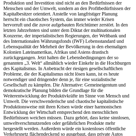
Produktion und Investition sind nicht an den Bedürfnissen der
Menschen und der Umwelt, sondern an den Profitbedürfnissen der
Kapitalbesitzer orientiert. Anstelle von langfristiger Planung
herrscht ein chaotisches System, das immer wieder Krisen
hervorruft und die zuvor aufgebauten Reichtümer zerstört. In den
letzten Jahrzehnten sind unter dem Diktat der multinationalen
Konzerne, der imperialistischen Regierungen, der Weltbank und
des Internationalen Währungsfonds (IWF) Lebensstandard und
Lebensqualität der Mehrheit der Bevölkerung in den ehemaligen
Kolonien Lateinamerikas, Afrikas und Asiens drastisch
zurückgegangen. Jetzt halten die Lebensbedingungen der so
genannten „3. Welt“ allmählich wieder Einkehr in die Hochburgen
des Kapitalismus. In Anbetracht der riesigen gesellschaftlichen
Probleme, die der Kapitalismus nicht lösen kann, ist es heute
notwendiger und dringender denn je, für eine sozialistische
Gesellschaft zu kämpfen. Die Alternative: Gemeineigentum und
demokratische Planung bilden die Grundlage für die
Weiterentwicklung der Produktivkräfte im Sinne von Mensch und
Umwelt. Die verschwenderische und chaotische kapitalistische
Produktionsweise mit ihren Krisen würde einer harmonischen
Entwicklung der Wirtschaft entsprechend den menschlichen
Bedürfnissen weichen müssen. Dazu gehört, dass keine sinnlosen,
umweltverschmutzenden oder gefährlichen Produkte mehr
hergestellt werden. Außerdem würde ein kostenloses öffentliche
Verkehrsnetz flächendeckend so ausgebaut, dass private Autos