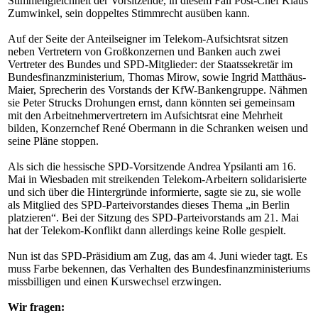
Stimmengleichheit der Vorsitzende, in diesem Fall Post-Chef Klaus
Zumwinkel, sein doppeltes Stimmrecht ausüben kann.
Auf der Seite der Anteilseigner im Telekom-Aufsichtsrat sitzen
neben Vertretern von Großkonzernen und Banken auch zwei
Vertreter des Bundes und SPD-Mitglieder: der Staatssekretär im
Bundesfinanzministerium, Thomas Mirow, sowie Ingrid Matthäus-
Maier, Sprecherin des Vorstands der KfW-Bankengruppe. Nähmen
sie Peter Strucks Drohungen ernst, dann könnten sei gemeinsam
mit den Arbeitnehmervertretern im Aufsichtsrat eine Mehrheit
bilden, Konzernchef René Obermann in die Schranken weisen und
seine Pläne stoppen.
Als sich die hessische SPD-Vorsitzende Andrea Ypsilanti am 16.
Mai in Wiesbaden mit streikenden Telekom-Arbeitern solidarisierte
und sich über die Hintergründe informierte, sagte sie zu, sie wolle
als Mitglied des SPD-Parteivorstandes dieses Thema „in Berlin
platzieren“. Bei der Sitzung des SPD-Parteivorstands am 21. Mai
hat der Telekom-Konflikt dann allerdings keine Rolle gespielt.
Nun ist das SPD-Präsidium am Zug, das am 4. Juni wieder tagt. Es
muss Farbe bekennen, das Verhalten des Bundesfinanzministeriums
missbilligen und einen Kurswechsel erzwingen.
Wir fragen: