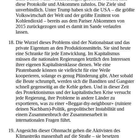
diese Protokolle und Abkommen zahnlos. Die Ziele sind
unverbindlich. Unter Trump haben sich die USA – die größte
Volkswirtschaft der Welt und der größte Emittent von
Kohlendioxid – bereits aus dem Pariser Abkommen von
2015 zurückgezogen und es damit im Sande verlaufen
lassen.
Die Wurzel dieses Problems sind der Nationalstaat und das
private Eigentum an den Produktionsmitteln. Sie sind heute
eine Schranke für jede Entwicklung. Im Kapitalismus
müssen die nationalen Regierungen letztlich den Interessen
ihrer eigenen Kapitalistenklasse dienen. Wie eine
Piratenbande können sie vielleicht für eine Weile
kooperieren, solange es genug Plünderung gibt. Aber sobald
die Beute schrumpft, werden sich die Banditen und Gangster
schnell gegenseitig an die Kehle gehen. Und in dieser Zeit
des Protektionismus und der kapitalistischen Krise versucht
jede Regierung, ihre Probleme in andere Länder zu
exportieren, was zu einer «Beggar-thy-neighbour» (ruiniere
deinen Nachbarn)-Politik, geopolitischer Instabilität und
einem Zusammenbruch der Zusammenarbeit in
internationalen Fragen führt.
Angesichts dieser Ohnmacht gehen die Aktivisten des
Klimastreiks massenhaft auf die Straße – sie besetzen