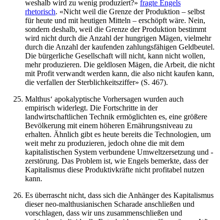
weshalb wird zu wenig produziert?»
fragte Engels
rhetorisch
. «Nicht weil die Grenze der Produktion – selbst
für heute und mit heutigen Mitteln – erschöpft wäre. Nein,
sondern deshalb, weil die Grenze der Produktion bestimmt
wird nicht durch die Anzahl der hungrigen Mägen, vielmehr
durch die Anzahl der kaufenden zahlungsfähigen Geldbeutel.
Die bürgerliche Gesellschaft will nicht, kann nicht wollen,
mehr produzieren. Die geldlosen Mägen, die Arbeit, die nicht
mit Profit verwandt werden kann, die also nicht kaufen kann,
die verfallen der Sterblichkeitsziffer» (S. 467).
Malthus‘ apokalyptische Vorhersagen wurden auch
empirisch widerlegt. Die Fortschritte in der
landwirtschaftlichen Technik ermöglichten es, eine größere
Bevölkerung mit einem höheren Ernährungsniveau zu
erhalten. Ähnlich gibt es heute bereits die Technologien, um
weit mehr zu produzieren, jedoch ohne die mit dem
kapitalistischen System verbundene Umweltzersetzung und -
zerstörung. Das Problem ist, wie Engels bemerkte, dass der
Kapitalismus diese Produktivkräfte nicht profitabel nutzen
kann.
Es überrascht nicht, dass sich die Anhänger des Kapitalismus
dieser neo-malthusianischen Scharade anschließen und
vorschlagen, dass wir uns zusammenschließen und