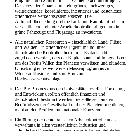
Fluglinien und Schifffahrt – in Gemeineigentum bringen.
Das derzeitige Chaos durch ein grünes, hochwertiges,
weitreichendes, koordiniertes, integriertes und kostenloses
öffentliches Verkehrssystem ersetzen. Die
Automobilherstellung und die Luft- und Raumfahrtindustrie
verstaatlichen und unter Arbeiterkontrolle bringen, um in
grüne Fahrzeuge und Flugzeuge zu investieren.
Alle natürlichen Ressourcen – einschließlich Land, Flüsse
und Wälder – in öffentliches Eigentum und unter
demokratische Kontrolle überführen. Es darf nicht
zugelassen werden, dass der Kapitalismus und Imperialismus
um des Profits Willen den Planeten verwüsten und plündern.
Umsetzung eines weltweiten Massenprogramms zur
Wiederaufforstung und zum Bau von
Hochwasserschutzanlagen.
Das Big Business aus den Universitäten werfen. Forschung
und Entwicklung sollten öffentlich finanziert und
demokratisch bestimmt werden. Sie sollte sich an den
Bedürfnissen der Gesellschaft und des Planeten orientieren,
nicht an den Profiten multinationaler Konzerne.
Einführung der demokratischen Arbeiterkontrolle und -
verwaltung in allen verstaatlichten Industrien und
öffentlichen Diensten, mit einem von Arbeitern geführten