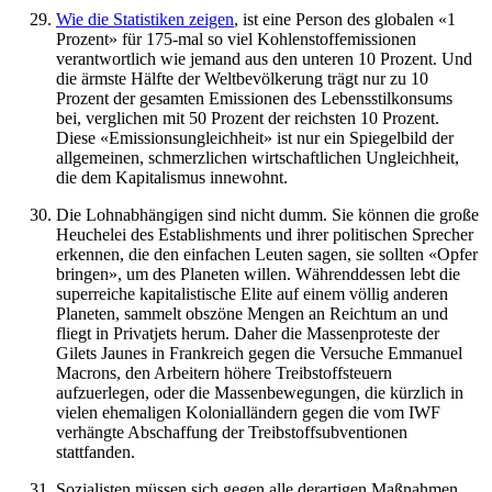
Wie die Statistiken zeigen
, ist eine Person des globalen «1
Prozent» für 175-mal so viel Kohlenstoffemissionen
verantwortlich wie jemand aus den unteren 10 Prozent. Und
die ärmste Hälfte der Weltbevölkerung trägt nur zu 10
Prozent der gesamten Emissionen des Lebensstilkonsums
bei, verglichen mit 50 Prozent der reichsten 10 Prozent.
Diese «Emissionsungleichheit» ist nur ein Spiegelbild der
allgemeinen, schmerzlichen wirtschaftlichen Ungleichheit,
die dem Kapitalismus innewohnt.
Die Lohnabhängigen sind nicht dumm. Sie können die große
Heuchelei des Establishments und ihrer politischen Sprecher
erkennen, die den einfachen Leuten sagen, sie sollten «Opfer
bringen», um des Planeten willen. Währenddessen lebt die
superreiche kapitalistische Elite auf einem völlig anderen
Planeten, sammelt obszöne Mengen an Reichtum an und
fliegt in Privatjets herum. Daher die Massenproteste der
Gilets Jaunes in Frankreich gegen die Versuche Emmanuel
Macrons, den Arbeitern höhere Treibstoffsteuern
aufzuerlegen, oder die Massenbewegungen, die kürzlich in
vielen ehemaligen Kolonialländern gegen die vom IWF
verhängte Abschaffung der Treibstoffsubventionen
stattfanden.
Sozialisten müssen sich gegen alle derartigen Maßnahmen