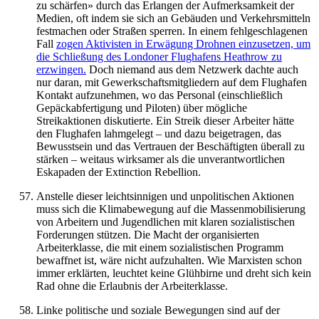
zu schärfen» durch das Erlangen der Aufmerksamkeit der
Medien, oft indem sie sich an Gebäuden und Verkehrsmitteln
festmachen oder Straßen sperren. In einem fehlgeschlagenen
Fall
zogen Aktivisten in Erwägung Drohnen einzusetzen, um
die Schließung des Londoner Flughafens Heathrow zu
erzwingen.
Doch niemand aus dem Netzwerk dachte auch
nur daran, mit Gewerkschaftsmitgliedern auf dem Flughafen
Kontakt aufzunehmen, wo das Personal (einschließlich
Gepäckabfertigung und Piloten) über mögliche
Streikaktionen diskutierte. Ein Streik dieser Arbeiter hätte
den Flughafen lahmgelegt – und dazu beigetragen, das
Bewusstsein und das Vertrauen der Beschäftigten überall zu
stärken – weitaus wirksamer als die unverantwortlichen
Eskapaden der Extinction Rebellion.
Anstelle dieser leichtsinnigen und unpolitischen Aktionen
muss sich die Klimabewegung auf die Massenmobilisierung
von Arbeitern und Jugendlichen mit klaren sozialistischen
Forderungen stützen. Die Macht der organisierten
Arbeiterklasse, die mit einem sozialistischen Programm
bewaffnet ist, wäre nicht aufzuhalten. Wie Marxisten schon
immer erklärten, leuchtet keine Glühbirne und dreht sich kein
Rad ohne die Erlaubnis der Arbeiterklasse.
Linke politische und soziale Bewegungen sind auf der