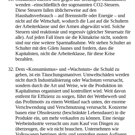
wenden –einschließlich der sogenannten CO2-Steuern.
Diese Steuern fallen üblicherweise auf den
Haushaltsverbrauch – auf Brennstoffe oder Energie – und
nicht auf die Wirtschaft, wodurch die Last auf die Schultern
der Arbeiterklasse und der Armen abgewälzt wird. Solche
Steuern sind reaktionär und regressiv (gleicher Steuersatz für
alle). Auf jeden Fall lösen sie die Klimakrise nicht, sondern
sind nur eine weitere Sparmaßnahme. Wir stehen Schulter an
Schulter mit den Gilets Jaunes und fordern, dass die
Kapitalisten, nicht die Arbeiterklasse, für diese Krise
bezahlen.
Dem «Konsumismus» und «Wachstum» die Schuld zu
geben, ist ein Täuschungsmanöver. Umweltschäden werden
nicht durch Industrialisierung oder Wachstum verursacht,
sondern durch die Art und Weise, wie die Produktion im
Kapitalismus organisiert und kontrolliert wird. Weit davon
entfernt für Effizienz zu sorgen, führt der Wettbewerb und
das Profitmotiv zu einem Wettlauf nach unten, der enorme
Verschwendung und Verschmutzung verursacht. Konzerne
bauen eine Obsoleszenz (beschränkte Lebensdauer) in die
Produkte ein, um mehr verkaufen zu können. Eine riesige
Werbeindustrie versucht uns zum Kauf von Dingen zu
überzeugen, die wir nicht brauchen. Unternehmen wie
Volkswagen betrügen aktiv und verstoßen gegen Auflagen