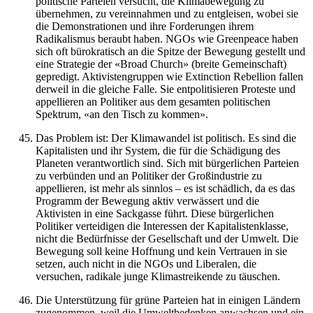
politische Parteien versucht, die Klimabewegung zu
übernehmen, zu vereinnahmen und zu entgleisen, wobei sie
die Demonstrationen und ihre Forderungen ihrem
Radikalismus beraubt haben. NGOs wie Greenpeace haben
sich oft bürokratisch an die Spitze der Bewegung gestellt und
eine Strategie der «Broad Church» (breite Gemeinschaft)
gepredigt. Aktivistengruppen wie Extinction Rebellion fallen
derweil in die gleiche Falle. Sie entpolitisieren Proteste und
appellieren an Politiker aus dem gesamten politischen
Spektrum, «an den Tisch zu kommen».
Das Problem ist: Der Klimawandel ist politisch. Es sind die
Kapitalisten und ihr System, die für die Schädigung des
Planeten verantwortlich sind. Sich mit bürgerlichen Parteien
zu verbünden und an Politiker der Großindustrie zu
appellieren, ist mehr als sinnlos – es ist schädlich, da es das
Programm der Bewegung aktiv verwässert und die
Aktivisten in eine Sackgasse führt. Diese bürgerlichen
Politiker verteidigen die Interessen der Kapitalistenklasse,
nicht die Bedürfnisse der Gesellschaft und der Umwelt. Die
Bewegung soll keine Hoffnung und kein Vertrauen in sie
setzen, auch nicht in die NGOs und Liberalen, die
versuchen, radikale junge Klimastreikende zu täuschen.
Die Unterstützung für grüne Parteien hat in einigen Ländern
zugenommen, weil die Umweltbedenken anwachsen und ein