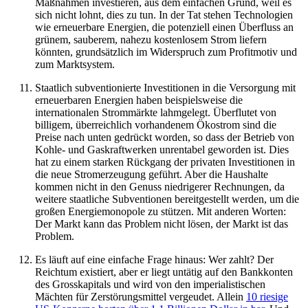
Maßnahmen investieren, aus dem einfachen Grund, weil es
sich nicht lohnt, dies zu tun. In der Tat stehen Technologien
wie erneuerbare Energien, die potenziell einen Überfluss an
grünem, sauberem, nahezu kostenlosem Strom liefern
könnten, grundsätzlich im Widerspruch zum Profitmotiv und
zum Marktsystem.
Staatlich subventionierte Investitionen in die Versorgung mit
erneuerbaren Energien haben beispielsweise die
internationalen Strommärkte lahmgelegt. Überflutet von
billigem, überreichlich vorhandenem Ökostrom sind die
Preise nach unten gedrückt worden, so dass der Betrieb von
Kohle- und Gaskraftwerken unrentabel geworden ist. Dies
hat zu einem starken Rückgang der privaten Investitionen in
die neue Stromerzeugung geführt. Aber die Haushalte
kommen nicht in den Genuss niedrigerer Rechnungen, da
weitere staatliche Subventionen bereitgestellt werden, um die
großen Energiemonopole zu stützen. Mit anderen Worten:
Der Markt kann das Problem nicht lösen, der Markt ist das
Problem.
Es läuft auf eine einfache Frage hinaus: Wer zahlt? Der
Reichtum existiert, aber er liegt untätig auf den Bankkonten
des Grosskapitals und wird von den imperialistischen
Mächten für Zerstörungsmittel vergeudet. Allein
10 riesige