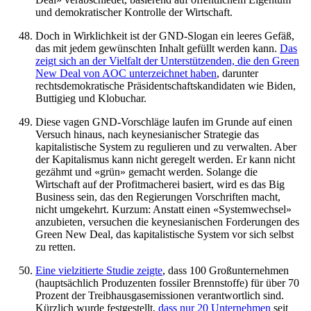
und demokratischer Kontrolle der Wirtschaft.
Doch in Wirklichkeit ist der GND-Slogan ein leeres Gefäß,
das mit jedem gewünschten Inhalt gefüllt werden kann.
Das
zeigt sich an der Vielfalt der Unterstützenden, die den Green
New Deal von AOC unterzeichnet haben
, darunter
rechtsdemokratische Präsidentschaftskandidaten wie Biden,
Buttigieg und Klobuchar.
Diese vagen GND-Vorschläge laufen im Grunde auf einen
Versuch hinaus, nach keynesianischer Strategie das
kapitalistische System zu regulieren und zu verwalten. Aber
der Kapitalismus kann nicht geregelt werden. Er kann nicht
gezähmt und «grün» gemacht werden. Solange die
Wirtschaft auf der Profitmacherei basiert, wird es das Big
Business sein, das den Regierungen Vorschriften macht,
nicht umgekehrt. Kurzum: Anstatt einen «Systemwechsel»
anzubieten, versuchen die keynesianischen Forderungen des
Green New Deal, das kapitalistische System vor sich selbst
zu retten.
Eine vielzitierte Studie zeigte
, dass 100 Großunternehmen
(hauptsächlich Produzenten fossiler Brennstoffe) für über 70
Prozent der Treibhausgasemissionen verantwortlich sind.
Kürzlich wurde festgestellt,
dass nur 20 Unternehmen
seit