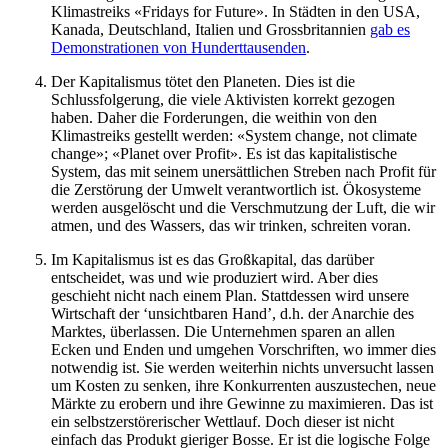
Klimastreiks «Fridays for Future». In Städten in den USA,
Kanada, Deutschland, Italien und Grossbritannien
gab es
Demonstrationen von Hunderttausenden
.
Der Kapitalismus tötet den Planeten. Dies ist die
Schlussfolgerung, die viele Aktivisten korrekt gezogen
haben. Daher die Forderungen, die weithin von den
Klimastreiks gestellt werden: «System change, not climate
change»; «Planet over Profit». Es ist das kapitalistische
System, das mit seinem unersättlichen Streben nach Profit für
die Zerstörung der Umwelt verantwortlich ist. Ökosysteme
werden ausgelöscht und die Verschmutzung der Luft, die wir
atmen, und des Wassers, das wir trinken, schreiten voran.
Im Kapitalismus ist es das Großkapital, das darüber
entscheidet, was und wie produziert wird. Aber dies
geschieht nicht nach einem Plan. Stattdessen wird unsere
Wirtschaft der ‘unsichtbaren Hand’, d.h. der Anarchie des
Marktes, überlassen. Die Unternehmen sparen an allen
Ecken und Enden und umgehen Vorschriften, wo immer dies
notwendig ist. Sie werden weiterhin nichts unversucht lassen
um Kosten zu senken, ihre Konkurrenten auszustechen, neue
Märkte zu erobern und ihre Gewinne zu maximieren. Das ist
ein selbstzerstörerischer Wettlauf. Doch dieser ist nicht
einfach das Produkt gieriger Bosse. Er ist die logische Folge