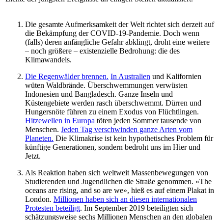
Die gesamte Aufmerksamkeit der Welt richtet sich derzeit auf
die Bekämpfung der COVID-19-Pandemie. Doch wenn
(falls) deren anfängliche Gefahr abklingt, droht eine weitere
– noch größere – existenzielle Bedrohung: die des
Klimawandels.
Die Regenwälder brennen.
In Australien
und Kalifornien
wüten Waldbrände. Überschwemmungen verwüsten
Indonesien und Bangladesch. Ganze Inseln und
Küstengebiete werden rasch überschwemmt. Dürren und
Hungersnöte führen zu einem Exodus von Flüchtlingen.
Hitzewellen in Europa
töten jeden Sommer tausende von
Menschen.
Jeden Tag verschwinden ganze Arten vom
Planeten.
Die Klimakrise ist kein hypothetisches Problem für
künftige Generationen, sondern bedroht uns im Hier und
Jetzt.
Als Reaktion haben sich weltweit Massenbewegungen von
Studierenden und Jugendlichen die Straße genommen. «The
oceans are rising, and so are we», hieß es auf einem Plakat in
London.
Millionen haben sich an diesen internationalen
Protesten beteiligt
. Im September 2019 beteiligten sich
schätzungsweise sechs Millionen Menschen an den globalen