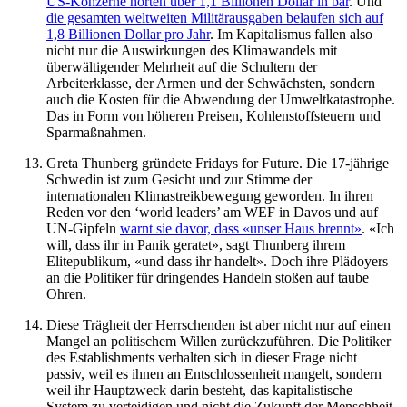
US-Konzerne horten über 1,1 Billionen Dollar in bar
. Und
die gesamten weltweiten Militärausgaben belaufen sich auf
1,8 Billionen Dollar pro Jahr
. Im Kapitalismus fallen also
nicht nur die Auswirkungen des Klimawandels mit
überwältigender Mehrheit auf die Schultern der
Arbeiterklasse, der Armen und der Schwächsten, sondern
auch die Kosten für die Abwendung der Umweltkatastrophe.
Das in Form von höheren Preisen, Kohlenstoffsteuern und
Sparmaßnahmen.
Greta Thunberg gründete Fridays for Future. Die 17-jährige
Schwedin ist zum Gesicht und zur Stimme der
internationalen Klimastreikbewegung geworden. In ihren
Reden vor den ‘world leaders’ am WEF in Davos und auf
UN-Gipfeln
warnt sie davor, dass «unser Haus brennt»
. «Ich
will, dass ihr in Panik geratet», sagt Thunberg ihrem
Elitepublikum, «und dass ihr handelt». Doch ihre Plädoyers
an die Politiker für dringendes Handeln stoßen auf taube
Ohren.
Diese Trägheit der Herrschenden ist aber nicht nur auf einen
Mangel an politischem Willen zurückzuführen. Die Politiker
des Establishments verhalten sich in dieser Frage nicht
passiv, weil es ihnen an Entschlossenheit mangelt, sondern
weil ihr Hauptzweck darin besteht, das kapitalistische
System zu verteidigen und nicht die Zukunft der Menschheit