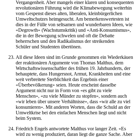
Vergangenheit. Aber mangels einer klaren und konsequenten
revolutionären Führung wird die Klimabewegung weiterhin
vom Gespenst dieses alten, liberalen, kleinbürgerlichen
Umweltschutzes heimgesucht. Am bemerkenswertesten ist
dies in der Fülle von seltsamen und wunderbaren Ideen, wie
«Degrowth» (Wachstumskritik) und «Anti-Konsumismus»,
die in der Bewegung schwelen und oft die Debatte
beherrschen und den Radikalismus der streikenden
Schüler und Studenten übertönen.
All diese Ideen sind im Grunde genommen ein Wiederkäuen
der reaktionären Argumente von Thomas Malthus, dem
Wirtschaftswissenschaftler des frühen 19. Jahrhunderts, der
behauptete, dass Hungersnot, Armut, Krankheiten und eine
weit verbreitete Sterblichkeit das Ergebnis einer
«Überbevölkerung» seien. Heute erscheint dasselbe
Argument nicht nur in Form von «es gibt zu viele
Menschen», «zu viele Münder zu stopfen», sondern auch
«wir leben über unsere Verhältnisse», dass «wir alle zu viel
konsumieren». Mit anderen Worten, dass die Schuld an der
Umweltkrise bei den einfachen Menschen liegt und nicht
beim System.
Friedrich Engels antwortete Malthus vor langer Zeit. «Es
wird zu wenig produziert, daran liegt die ganze Sache. Aber