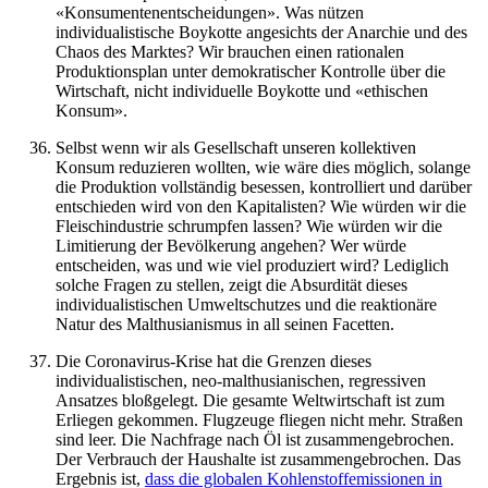
«Konsumentenentscheidungen». Was nützen
individualistische Boykotte angesichts der Anarchie und des
Chaos des Marktes? Wir brauchen einen rationalen
Produktionsplan unter demokratischer Kontrolle über die
Wirtschaft, nicht individuelle Boykotte und «ethischen
Konsum».
Selbst wenn wir als Gesellschaft unseren kollektiven
Konsum reduzieren wollten, wie wäre dies möglich, solange
die Produktion vollständig besessen, kontrolliert und darüber
entschieden wird von den Kapitalisten? Wie würden wir die
Fleischindustrie schrumpfen lassen? Wie würden wir die
Limitierung der Bevölkerung angehen? Wer würde
entscheiden, was und wie viel produziert wird? Lediglich
solche Fragen zu stellen, zeigt die Absurdität dieses
individualistischen Umweltschutzes und die reaktionäre
Natur des Malthusianismus in all seinen Facetten.
Die Coronavirus-Krise hat die Grenzen dieses
individualistischen, neo-malthusianischen, regressiven
Ansatzes bloßgelegt. Die gesamte Weltwirtschaft ist zum
Erliegen gekommen. Flugzeuge fliegen nicht mehr. Straßen
sind leer. Die Nachfrage nach Öl ist zusammengebrochen.
Der Verbrauch der Haushalte ist zusammengebrochen. Das
Ergebnis ist,
dass die globalen Kohlenstoffemissionen in