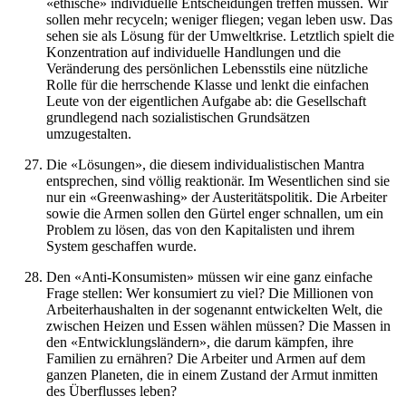
«ethische» individuelle Entscheidungen treffen müssen. Wir
sollen mehr recyceln; weniger fliegen; vegan leben usw. Das
sehen sie als Lösung für der Umweltkrise. Letztlich spielt die
Konzentration auf individuelle Handlungen und die
Veränderung des persönlichen Lebensstils eine nützliche
Rolle für die herrschende Klasse und lenkt die einfachen
Leute von der eigentlichen Aufgabe ab: die Gesellschaft
grundlegend nach sozialistischen Grundsätzen
umzugestalten.
Die «Lösungen», die diesem individualistischen Mantra
entsprechen, sind völlig reaktionär. Im Wesentlichen sind sie
nur ein «Greenwashing» der Austeritätspolitik. Die Arbeiter
sowie die Armen sollen den Gürtel enger schnallen, um ein
Problem zu lösen, das von den Kapitalisten und ihrem
System geschaffen wurde.
Den «Anti-Konsumisten» müssen wir eine ganz einfache
Frage stellen: Wer konsumiert zu viel? Die Millionen von
Arbeiterhaushalten in der sogenannt entwickelten Welt, die
zwischen Heizen und Essen wählen müssen? Die Massen in
den «Entwicklungsländern», die darum kämpfen, ihre
Familien zu ernähren? Die Arbeiter und Armen auf dem
ganzen Planeten, die in einem Zustand der Armut inmitten
des Überflusses leben?