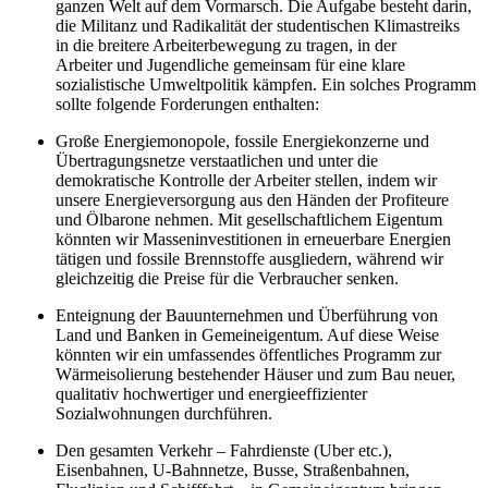
ganzen Welt auf dem Vormarsch. Die Aufgabe besteht darin,
die Militanz und Radikalität der studentischen Klimastreiks
in die breitere Arbeiterbewegung zu tragen, in der
Arbeiter und Jugendliche gemeinsam für eine klare
sozialistische Umweltpolitik kämpfen. Ein solches Programm
sollte folgende Forderungen enthalten:
Große Energiemonopole, fossile Energiekonzerne und
Übertragungsnetze verstaatlichen und unter die
demokratische Kontrolle der Arbeiter stellen, indem wir
unsere Energieversorgung aus den Händen der Profiteure
und Ölbarone nehmen. Mit gesellschaftlichem Eigentum
könnten wir Masseninvestitionen in erneuerbare Energien
tätigen und fossile Brennstoffe ausgliedern, während wir
gleichzeitig die Preise für die Verbraucher senken.
Enteignung der Bauunternehmen und Überführung von
Land und Banken in Gemeineigentum. Auf diese Weise
könnten wir ein umfassendes öffentliches Programm zur
Wärmeisolierung bestehender Häuser und zum Bau neuer,
qualitativ hochwertiger und energieeffizienter
Sozialwohnungen durchführen.
Den gesamten Verkehr – Fahrdienste (Uber etc.),
Eisenbahnen, U-Bahnnetze, Busse, Straßenbahnen,