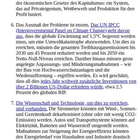
der ökonomischen Gesetze des Kapitalismus: ein System,
das auf Privateigentum, Wettbewerb und Produktion für den
Profit basiert.
Das Ausmaß der Probleme ist enorm.
Das UN IPCC
(Intergovernmental Panel on Climate Change) geht davon
aus
, dass die globale Erwärmung auf 1,5°C begrenzt werden
muss, um eine Umweltkatastrophe abzuwenden. Um dies zu
erreichen, müssten die gesamten Treibhausgasemissionen bis
2030 um 45 Prozent reduziert werden und bis 2050 ein
Netto-Null-Niveau erreichen. Darüber hinaus müssen gross
angelegte Anpassungs- und Minderungsmaßnahmen – wie
der Bau von Hochwasserschutzanlagen und die
Wiederaufforstung – ergriffen werden. Es wird geschätzt,
dass all dies
jedes Jahr weltweit zusätzliche Investitionen von
über 2 Billionen US-Dollar erfordern würde
, etwa 2,5
Prozent des globalen BIP.
Die Wissenschaft und Technologie, um dies zu erreichen,
sind vorhanden.
Die Stromnetze könnten mit Wind-, Sonnen-
und Gezeitenkraft dekarbonisiert (ohne oder mit wenig CO2-
Emission) werden. Autos und Transportsysteme könnten auf
Elektrizität, Batterien und Wasserstoff umgestellt werden.
Maßnahmen zur Steigerung der Energieeffizienz könnten
den Energiebedarf von Haushalten und Industrie drastisch