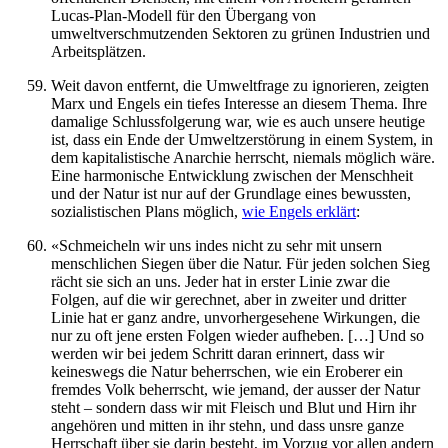
Lucas-Plan-Modell für den Übergang von
umweltverschmutzenden Sektoren zu grünen Industrien und
Arbeitsplätzen.
Weit davon entfernt, die Umweltfrage zu ignorieren, zeigten
Marx und Engels ein tiefes Interesse an diesem Thema. Ihre
damalige Schlussfolgerung war, wie es auch unsere heutige
ist, dass ein Ende der Umweltzerstörung in einem System, in
dem kapitalistische Anarchie herrscht, niemals möglich wäre.
Eine harmonische Entwicklung zwischen der Menschheit
und der Natur ist nur auf der Grundlage eines bewussten,
sozialistischen Plans möglich,
wie Engels erklärt
:
«Schmeicheln wir uns indes nicht zu sehr mit unsern
menschlichen Siegen über die Natur. Für jeden solchen Sieg
rächt sie sich an uns. Jeder hat in erster Linie zwar die
Folgen, auf die wir gerechnet, aber in zweiter und dritter
Linie hat er ganz andre, unvorhergesehene Wirkungen, die
nur zu oft jene ersten Folgen wieder aufheben. […] Und so
werden wir bei jedem Schritt daran erinnert, dass wir
keineswegs die Natur beherrschen, wie ein Eroberer ein
fremdes Volk beherrscht, wie jemand, der ausser der Natur
steht – sondern dass wir mit Fleisch und Blut und Hirn ihr
angehören und mitten in ihr stehn, und dass unsre ganze
Herrschaft über sie darin besteht, im Vorzug vor allen andern