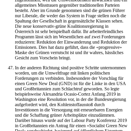
allgemeines Misstrauen gegenüber traditionellen Parteien
besteht. Aber im Grunde genommen sind die grünen Führer
nur Liberale, die weder das System in Frage stellen noch die
Spaltung der Gesellschaft in gegensätzliche Klassen sehen.
Die neue konservativ-grüne Koalitionsregierung in
Österreich ist sehr beispielhaft dafür. Ihr arbeiterfeindliches
Programm lässt sich im Wesentlichen auf zwei Forderungen
reduzieren: Reduktion der Einwanderung und Reduktion der
Emissionen. Dies hat dazu geführt, dass die «progressive»
Maske der Grünen verrutscht ist und ihr wahres, hässliches
Gesicht zum Vorschein bringt.
In der anderen Richtung sind positive Schritte unternommen
worden, um die Umweltfrage mit linken politischen
Forderungen zu verbinden. Insbesondere der Vorschlag für
einen Green New Deal (GND) ist für die Linke in den USA
und Großbritannien zum Schlachtruf geworden. So legte
beispielsweise Alexandria Ocasio-Cortez Anfang 2019 in
Washington eine Resolution vor, in der die Bundesregierung
aufgefordert wird, den Kohlenstoffausstoß durch
Investitionen in die Versorgung mit erneuerbaren Energien
und die Schaffung grüner Arbeitsplätze einzudämmen.
Darüber hinaus wurde auf der Labour Party Konferenz 2019
in Großbritannien ein Antrag für einen «Socialist Green New
Deal» verabschiedet, basierend auf öffentlichem Eigentum