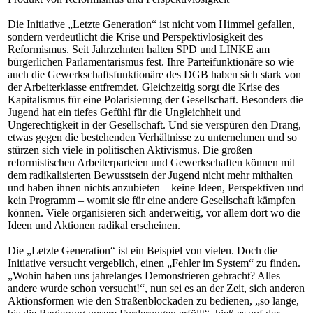
Die Initiative „Letzte Generation“ ist nicht vom Himmel gefallen,
sondern verdeutlicht die Krise und Perspektivlosigkeit des
Reformismus. Seit Jahrzehnten halten SPD und LINKE am
bürgerlichen Parlamentarismus fest. Ihre Parteifunktionäre so wie
auch die Gewerkschaftsfunktionäre des DGB haben sich stark von
der Arbeiterklasse entfremdet. Gleichzeitig sorgt die Krise des
Kapitalismus für eine Polarisierung der Gesellschaft. Besonders die
Jugend hat ein tiefes Gefühl für die Ungleichheit und
Ungerechtigkeit in der Gesellschaft. Und sie verspüren den Drang,
etwas gegen die bestehenden Verhältnisse zu unternehmen und so
stürzen sich viele in politischen Aktivismus. Die großen
reformistischen Arbeiterparteien und Gewerkschaften können mit
dem radikalisierten Bewusstsein der Jugend nicht mehr mithalten
und haben ihnen nichts anzubieten – keine Ideen, Perspektiven und
kein Programm – womit sie für eine andere Gesellschaft kämpfen
können. Viele organisieren sich anderweitig, vor allem dort wo die
Ideen und Aktionen radikal erscheinen.
Die „Letzte Generation“ ist ein Beispiel von vielen. Doch die
Initiative versucht vergeblich, einen „Fehler im System“ zu finden.
„Wohin haben uns jahrelanges Demonstrieren gebracht? Alles
andere wurde schon versucht!“, nun sei es an der Zeit, sich anderen
Aktionsformen wie den Straßenblockaden zu bedienen, „so lange,