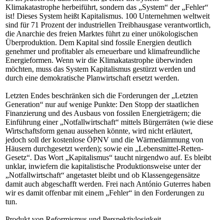
Klimakatastrophe herbeiführt, sondern das „System“ der „Fehler“
ist! Dieses System heißt Kapitalismus. 100 Unternehmen weltweit
sind für 71 Prozent der industriellen Treibhausgase verantwortlich,
die Anarchie des freien Marktes führt zu einer unökologischen
Überproduktion. Dem Kapital sind fossile Energien deutlich
genehmer und profitabler als erneuerbare und klimafreundliche
Energieformen. Wenn wir die Klimakatastrophe überwinden
möchten, muss das System Kapitalismus gestürzt werden und
durch eine demokratische Planwirtschaft ersetzt werden.
Letzten Endes beschränken sich die Forderungen der „Letzten
Generation“ nur auf wenige Punkte: Den Stopp der staatlichen
Finanzierung und des Ausbaus von fossilen Energieträgern; die
Einführung einer „Notfallwirtschaft“ mittels Bürgerräten (wie diese
Wirtschaftsform genau aussehen könnte, wird nicht erläutert,
jedoch soll der kostenlose ÖPNV und die Wärmedämmung von
Häusern durchgesetzt werden); sowie ein „Lebensmittel-Retten-
Gesetz“. Das Wort „Kapitalismus“ taucht nirgendwo auf. Es bleibt
unklar, inwiefern die kapitalistische Produktionsweise unter der
„Notfallwirtschaft“ angetastet bleibt und ob Klassengegensätze
damit auch abgeschafft werden. Frei nach António Guterres haben
wir es damit offenbar mit einem „Fehler“ in den Forderungen zu
tun.
Produkt von Reformismus und Perspektivlosigkeit