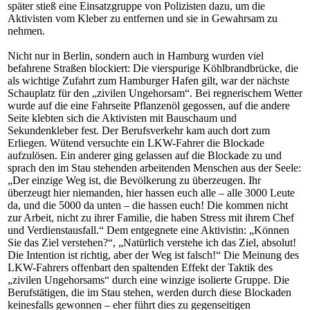
später stieß eine Einsatzgruppe von Polizisten dazu, um die
Aktivisten vom Kleber zu entfernen und sie in Gewahrsam zu
nehmen.
Nicht nur in Berlin, sondern auch in Hamburg wurden viel
befahrene Straßen blockiert: Die vierspurige Köhlbrandbrücke, die
als wichtige Zufahrt zum Hamburger Hafen gilt, war der nächste
Schauplatz für den „zivilen Ungehorsam“. Bei regnerischem Wetter
wurde auf die eine Fahrseite Pflanzenöl gegossen, auf die andere
Seite klebten sich die Aktivisten mit Bauschaum und
Sekundenkleber fest. Der Berufsverkehr kam auch dort zum
Erliegen. Wütend versuchte ein LKW-Fahrer die Blockade
aufzulösen. Ein anderer ging gelassen auf die Blockade zu und
sprach den im Stau stehenden arbeitenden Menschen aus der Seele:
„Der einzige Weg ist, die Bevölkerung zu überzeugen. Ihr
überzeugt hier niemanden, hier hassen euch alle – alle 3000 Leute
da, und die 5000 da unten – die hassen euch! Die kommen nicht
zur Arbeit, nicht zu ihrer Familie, die haben Stress mit ihrem Chef
und Verdienstausfall.“ Dem entgegnete eine Aktivistin: „Können
Sie das Ziel verstehen?“, „Natürlich verstehe ich das Ziel, absolut!
Die Intention ist richtig, aber der Weg ist falsch!“ Die Meinung des
LKW-Fahrers offenbart den spaltenden Effekt der Taktik des
„zivilen Ungehorsams“ durch eine winzige isolierte Gruppe. Die
Berufstätigen, die im Stau stehen, werden durch diese Blockaden
keinesfalls gewonnen – eher führt dies zu gegenseitigen