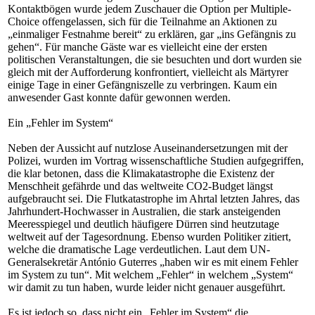
Kontaktbögen wurde jedem Zuschauer die Option per Multiple-
Choice offengelassen, sich für die Teilnahme an Aktionen zu
„einmaliger Festnahme bereit“ zu erklären, gar „ins Gefängnis zu
gehen“. Für manche Gäste war es vielleicht eine der ersten
politischen Veranstaltungen, die sie besuchten und dort wurden sie
gleich mit der Aufforderung konfrontiert, vielleicht als Märtyrer
einige Tage in einer Gefängniszelle zu verbringen. Kaum ein
anwesender Gast konnte dafür gewonnen werden.
Ein „Fehler im System“
Neben der Aussicht auf nutzlose Auseinandersetzungen mit der
Polizei, wurden im Vortrag wissenschaftliche Studien aufgegriffen,
die klar betonen, dass die Klimakatastrophe die Existenz der
Menschheit gefährde und das weltweite CO2-Budget längst
aufgebraucht sei. Die Flutkatastrophe im Ahrtal letzten Jahres, das
Jahrhundert-Hochwasser in Australien, die stark ansteigenden
Meeresspiegel und deutlich häufigere Dürren sind heutzutage
weltweit auf der Tagesordnung. Ebenso wurden Politiker zitiert,
welche die dramatische Lage verdeutlichen. Laut dem UN-
Generalsekretär António Guterres „haben wir es mit einem Fehler
im System zu tun“. Mit welchem „Fehler“ in welchem „System“
wir damit zu tun haben, wurde leider nicht genauer ausgeführt.
Es ist jedoch so, dass nicht ein „Fehler im System“ die