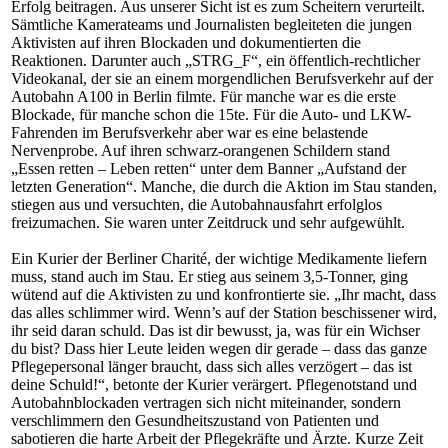
Erfolg beitragen. Aus unserer Sicht ist es zum Scheitern verurteilt.
Sämtliche Kamerateams und Journalisten begleiteten die jungen
Aktivisten auf ihren Blockaden und dokumentierten die
Reaktionen. Darunter auch „STRG_F“, ein öffentlich-rechtlicher
Videokanal, der sie an einem morgendlichen Berufsverkehr auf der
Autobahn A100 in Berlin filmte. Für manche war es die erste
Blockade, für manche schon die 15te. Für die Auto- und LKW-
Fahrenden im Berufsverkehr aber war es eine belastende
Nervenprobe. Auf ihren schwarz-orangenen Schildern stand
„Essen retten – Leben retten“ unter dem Banner „Aufstand der
letzten Generation“. Manche, die durch die Aktion im Stau standen,
stiegen aus und versuchten, die Autobahnausfahrt erfolglos
freizumachen. Sie waren unter Zeitdruck und sehr aufgewühlt.
Ein Kurier der Berliner Charité, der wichtige Medikamente liefern
muss, stand auch im Stau. Er stieg aus seinem 3,5-Tonner, ging
wütend auf die Aktivisten zu und konfrontierte sie. „Ihr macht, dass
das alles schlimmer wird. Wenn’s auf der Station beschissener wird,
ihr seid daran schuld. Das ist dir bewusst, ja, was für ein Wichser
du bist? Dass hier Leute leiden wegen dir gerade – dass das ganze
Pflegepersonal länger braucht, dass sich alles verzögert – das ist
deine Schuld!“, betonte der Kurier verärgert. Pflegenotstand und
Autobahnblockaden vertragen sich nicht miteinander, sondern
verschlimmern den Gesundheitszustand von Patienten und
sabotieren die harte Arbeit der Pflegekräfte und Ärzte. Kurze Zeit