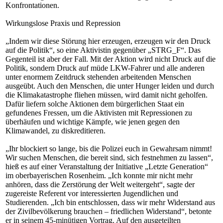
Konfrontationen.
Wirkungslose Praxis und Repression
„Indem wir diese Störung hier erzeugen, erzeugen wir den Druck
auf die Politik“, so eine Aktivistin gegenüber „STRG_F“. Das
Gegenteil ist aber der Fall. Mit der Aktion wird nicht Druck auf die
Politik, sondern Druck auf müde LKW-Fahrer und alle anderen
unter enormem Zeitdruck stehenden arbeitenden Menschen
ausgeübt. Auch den Menschen, die unter Hunger leiden und durch
die Klimakatastrophe fliehen müssen, wird damit nicht geholfen.
Dafür liefern solche Aktionen dem bürgerlichen Staat ein
gefundenes Fressen, um die Aktivisten mit Repressionen zu
überhäufen und wichtige Kämpfe, wie jenen gegen den
Klimawandel, zu diskreditieren.
„Ihr blockiert so lange, bis die Polizei euch in Gewahrsam nimmt!
Wir suchen Menschen, die bereit sind, sich festnehmen zu lassen“,
hieß es auf einer Veranstaltung der Initiative „Letzte Generation“
im oberbayerischen Rosenheim. „Ich konnte mir nicht mehr
anhören, dass die Zerstörung der Welt weitergeht“, sagte der
zugereiste Referent vor interessierten Jugendlichen und
Studierenden. „Ich bin entschlossen, dass wir mehr Widerstand aus
der Zivilbevölkerung brauchen – friedlichen Widerstand“, betonte
er in seinem 45-minütigen Vortrag. Auf den ausgeteilten