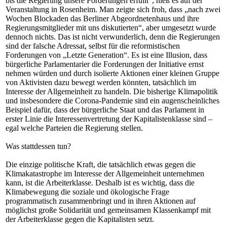
bis die Regierung unsere Forderungen erfüllt“, hieß es auf der
Veranstaltung in Rosenheim. Man zeigte sich froh, dass „nach zwei
Wochen Blockaden das Berliner Abgeordnetenhaus und ihre
Regierungsmitglieder mit uns diskutierten“, aber umgesetzt wurde
dennoch nichts. Das ist nicht verwunderlich, denn die Regierungen
sind der falsche Adressat, selbst für die reformistischen
Forderungen von „Letzte Generation“. Es ist eine Illusion, dass
bürgerliche Parlamentarier die Forderungen der Initiative ernst
nehmen würden und durch isolierte Aktionen einer kleinen Gruppe
von Aktivisten dazu bewegt werden könnten, tatsächlich im
Interesse der Allgemeinheit zu handeln. Die bisherige Klimapolitik
und insbesondere die Corona-Pandemie sind ein augenscheinliches
Beispiel dafür, dass der bürgerliche Staat und das Parlament in
erster Linie die Interessenvertretung der Kapitalistenklasse sind –
egal welche Parteien die Regierung stellen.
Was stattdessen tun?
Die einzige politische Kraft, die tatsächlich etwas gegen die
Klimakatastrophe im Interesse der Allgemeinheit unternehmen
kann, ist die Arbeiterklasse. Deshalb ist es wichtig, dass die
Klimabewegung die soziale und ökologische Frage
programmatisch zusammenbringt und in ihren Aktionen auf
möglichst große Solidarität und gemeinsamen Klassenkampf mit
der Arbeiterklasse gegen die Kapitalisten setzt.