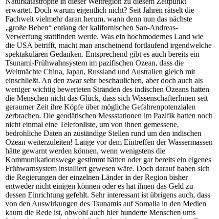
Naturkatastrophe in dieser Weltregion zu diesem Zeitpunkt
erwartet. Doch warum eigentlich nicht? Seit Jahren rätselt die
Fachwelt vielmehr daran herum, wann denn nun das nächste
„große Beben“ entlang der kalifornischen San-Andreas-
Verwerfung stattfinden werde. Was ein hochmodernes Land wie
die USA betrifft, macht man anscheinend fortlaufend irgendwelche
spektakulären Gedanken. Entsprechend gibt es auch bereits ein
Tsunami-Frühwahnsystem im pazifischen Ozean, dass die
Weltmächte China, Japan, Russland und Australien gleich mit
einschließt. An den zwar sehr beschaulichen, aber doch auch als
weniger wichtig bewerteten Stränden des indischen Ozeans hatten
die Menschen nicht das Glück, dass sich WissenschafterInnen seit
geraumer Zeit ihre Köpfe über mögliche Gefahrenpotenzialen
zerbrachen. Die geodätischen Messstationen im Pazifik hatten noch
nicht einmal eine Telefonliste, um von ihnen gemessene,
bedrohliche Daten an zuständige Stellen rund um den indischen
Ozean weiterzuleiten! Lange vor dem Eintreffen der Wassermassen
hätte gewarnt werden können, wenn wenigstens die
Kommunikationswege gestimmt hätten oder gar bereits ein eigenes
Frühwarnsystem installiert gewesen wäre. Doch darauf haben sich
die Regierungen der einzelnen Länder in der Region bisher
entweder nicht einigen können oder es hat ihnen das Geld zu
dessen Einrichtung gefehlt. Sehr interessant ist übrigens auch, dass
von den Auswirkungen des Tsunamis auf Somalia in den Medien
kaum die Rede ist, obwohl auch hier hunderte Menschen ums