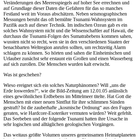
Veränderungen des Meeresspiegels auf hoher See errechnen und
auf Grundlage dieser Daten die Gefahren für das so manches
Festland weit im Voraus abschätzen. Neben seismographischen
Messungen beruht das oft bemühte Tsunami-Wahnsystem im
Pazifik auch auf dieser Technik. Im indischen Ozean gab es ein
solches Wahnsystem nicht und die Wissenschaftler auf Hawaii, die
durchaus die Tsunami-Folgen des Sumatrabebens kommen sahen,
wussten nicht so recht, wen sie in den verschiedenen Staaten der
benachbarten Weltregion anrufen sollten, um rechtzeitig Alarm
schlagen zu können. So hörten und sahen die Einheimischen und
Urlauber zunächst sehr erstaunt ein Grollen und einen Wasserberg
auf sich zurollen. Die Menschen wurden kalt erwischt.
Was ist geschehen?
Wieso ereignet sich ein solches Naturphänomen? Will „uns die
Erde loswerden?“, wie die Bild-Zeitung am 12.01.05 anlässlich
eines gewöhnlichen Erdbebens im Mittelmeer titelte. Hat Gott die
Menschen mit einer neuen Sintflut für ihre schlimmen Sünden
gestraft? Ist die zauberhafte „kosmische Ordnung“ aus den Fugen
geraten, wie Hardcore-Esoteriker vermuten würden? Weit gefehlt.
Das Seebeben und der folgende Tsunami hatten ihre Ursache in
sehr logischen und alltäglichen geologischen Vorgängen.
Das weitaus größte Volumen unseres gemeinsamen Heimatplaneten