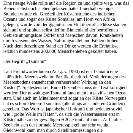
Eine riesige Welle rollte auf die Region zu und spülte weg, was das
Beben selbst noch stehen gelassen hatte. Innerhalb weniger
Stunden wurde ein Großteil der Küstenstriche des indischen
Ozeans und sogar des Küste Somalias, am Horn von Afrika
gelegen, wurde von der gigantischen Flut überrollt. Flüsse stauten
sich auf und spülten selbst tief im Binnenland der betroffenen
Gebiete ahnungslose Dörfer und Menschen davon. Krankheiten
durch verseuchtes Wasser, Nahrungsmittel und Böden drohen.
Nach dem derzeitigen Stand der Dinge werden die Ereignisse
letztlich mindestens 200.000 Menschenleben gekostet haben.
Der Begriff „Tsunami“
Laut Fremdwörterduden (Ausg. v. 1990) ist ein Tsunami eine
„plötzliche Meereswelle im Pazifik, die durch Veränderungen des
Meeresbodens entsteht (mit verheerender Wirkung an den
Küsten)“. Spätestens seit Ende Dezember muss der Text korrigiert
werden: Der gewaltigste Tsunami fand nicht im pazifischen Ozean
statt. Und auch im Mittelmeer und sogar an der Küste Norwegens
hat es schon kleinere Tsunamis (allerdings aus anderen Gründen)
gegeben. Das Wort ist japanischer Herkunft und bedeutet soviel
wie „große Welle im Hafen“, da sich die Wassermassen erst in
Küstennähe zu der gewaltigen H2O-Front aufbauen. Auf hoher
See hebt sich der normale Meeresspiegel nur sehr wenig.
Gleichwohl kann man durch Satellitenmessungen die