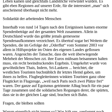
Leben kamen und gleichfalls Landstriche verwüstet wurden. Es
gibt eben Regionen auf unserer Erde, für die interessiert „man“ sich
anscheinend überhaupt nicht mehr.
Solidarität der arbeitenden Menschen
Innerhalb von rund 14 Tagen nach den Ereignissen kamen enorme
Spendenbeträge auf der gesamten Welt zusammen. Allein in
Deutschland wurde das größte jemals gemessene
Spendenaufkommen verzeichnet. Es übertraf sogar bei Weitem die
Spenden, die im Gefolge der „Oderflut“ vom Sommer 2003 vor
allem in Hilfsprojekte im Osten des eigenen Landes geflossen
waren. Angesichts der Tatsache, dass die weit überwiegende
Mehrheit der Menschen zzt. ihre Euros mühsam beisammen halten
muss, ein recht beeindruckendes Ergebnis. Umgekehrt wurde von
gewöhnlichen Thais, Indern, Sri-Lankern ... berichtet, die
westlichen Touristen buchstäblich ihr letztes Hemd gaben, um
ihnen zu helfen. Flugbegleiterinnen winkten Touristen ganz ohne
Flugticket in Flugzeuge, „weil nach Paris noch zwei Plätze frei“
waren. Der ganze auf Egoismus getrimmte Alltag brach für ein paar
Tage zusammen und die solidarischen Regungen derer, die spürten,
dass sie in der gleichen Lage sind, brachen sich Bahn.
Fragen, die bleiben sollten
Warum eigentlich nicht immer so? Was hält uns, verdammt noch