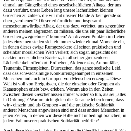
einmal, am Gängelband eines gesellschaftlichen Alltags, der uns
dazu verführt, unser Leben lang unsere lächerlichen kleinen
Groschen zu zählen, die wir mit unserer Hände Arbeit gerade so
eben „verdienen“? Dieser erbärmliche und insgesamt
menschenunwürdige Alltag, der uns dazu verleitet, uns gegenüber
anderen meinen abgrenzen zu müssen, die uns ein paar lächerliche
Groschen „wegnehmen“ könnten? An diversen Punkten im Leben
jedes einzelnen stellen sich eh immer wieder einmal Momente ein,
in denen dieses ewige Rumgezackere all seinen praktischen und
scheinbar moralischen Wert verliert; sich sogar, angesichts der
nackten menschlichen Existenz, in all seiner grenzenlosen
Lächerlichkeit offenbart. Erdbeben, Aktiencrashs, Autounfälle,
Tsunamis, Firmenpleiten, Dürrezeiten, das ganze seelische Leid,
dass das schwachsinnige Konkurrenzgehampel in einzelnen
Menschen und auch in Gruppen von Menschen erzeugt... Diese
Welt ist voll von Ereignissen, die der einzelne oder Gruppen als
Katastrophen erlebt bzw. erleben. Warum also in den Zeiten
zwischen diesen Geschehnissen immer wieder so tun, als sei „alles
in Ordnung“? Warum nicht gleich die Tatsache leben lernen, dass
wir - einzeln und als Gruppen - auf die praktische Solidarität
anderer Menschen angewiesen sind und dass andere Menschen in
jenen Zeiten, in denen wir diese Hilfe nicht unbedingt brauchen, in
jedem Fall unserer praktischen Solidarität bedürfen?
Auch diese Fragen hat der Tsunami an die Oberfläche gespült. Wir