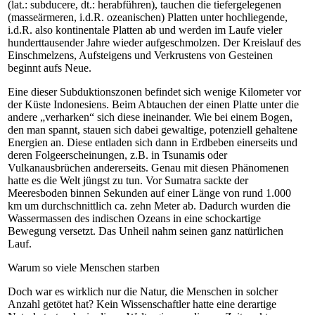
(lat.: subducere, dt.: herabführen), tauchen die tiefergelegenen
(masseärmeren, i.d.R. ozeanischen) Platten unter hochliegende,
i.d.R. also kontinentale Platten ab und werden im Laufe vieler
hunderttausender Jahre wieder aufgeschmolzen. Der Kreislauf des
Einschmelzens, Aufsteigens und Verkrustens von Gesteinen
beginnt aufs Neue.
Eine dieser Subduktionszonen befindet sich wenige Kilometer vor
der Küste Indonesiens. Beim Abtauchen der einen Platte unter die
andere „verharken“ sich diese ineinander. Wie bei einem Bogen,
den man spannt, stauen sich dabei gewaltige, potenziell gehaltene
Energien an. Diese entladen sich dann in Erdbeben einerseits und
deren Folgeerscheinungen, z.B. in Tsunamis oder
Vulkanausbrüchen andererseits. Genau mit diesen Phänomenen
hatte es die Welt jüngst zu tun. Vor Sumatra sackte der
Meeresboden binnen Sekunden auf einer Länge von rund 1.000
km um durchschnittlich ca. zehn Meter ab. Dadurch wurden die
Wassermassen des indischen Ozeans in eine schockartige
Bewegung versetzt. Das Unheil nahm seinen ganz natürlichen
Lauf.
Warum so viele Menschen starben
Doch war es wirklich nur die Natur, die Menschen in solcher
Anzahl getötet hat? Kein Wissenschaftler hatte eine derartige