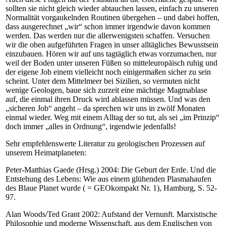
sollten sie nicht gleich wieder abtauchen lassen, einfach zu unseren
Normalität vorgaukelnden Routinen übergehen – und dabei hoffen,
dass ausgerechnet „wir“ schon immer irgendwie davon kommen
werden. Das werden nur die allerwenigsten schaffen. Versuchen
wir die oben aufgeführten Fragen in unser alltägliches Bewusstsein
einzubauen. Hören wir auf uns tagtäglich etwas vorzumachen, nur
weil der Boden unter unseren Füßen so mitteleuropäisch ruhig und
der eigene Job einem vielleicht noch einigermaßen sicher zu sein
scheint. Unter dem Mittelmeer bei Sizilien, so vermuten nicht
wenige Geologen, baue sich zurzeit eine mächtige Magmablase
auf, die einmal ihren Druck wird ablassen müssen. Und was den
„sicheren Job“ angeht – da sprechen wir uns in zwölf Monaten
einmal wieder. Weg mit einem Alltag der so tut, als sei „im Prinzip“
doch immer „alles in Ordnung“, irgendwie jedenfalls!
Sehr empfehlenswerte Literatur zu geologischen Prozessen auf
unserem Heimatplaneten:
Peter-Matthias Gaede (Hrsg.) 2004: Die Geburt der Erde. Und die
Entstehung des Lebens: Wie aus einem glühenden Plasmahaufen
des Blaue Planet wurde ( = GEOkompakt Nr. 1), Hamburg, S. 52-
97.
Alan Woods/Ted Grant 2002: Aufstand der Vernunft. Marxistische
Philosophie und moderne Wissenschaft, aus dem Englischen von