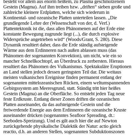
besteht vor allem aus enorm heißem, zu Plasma geschmolzenem
Gestein (Magma). Auf ihm treiben bzw. „driften“ sieben große und
zahlreiche kleinere Erdplatten, welche sich wiederum in
Kontinental- und ozeanische Platten unterteilen lassen. „Die
grundlegende Lehre der (Wissenschaft von der, d. Verf.)
Plattentektonik ist die, dass allen Phänomenen auf der Erde eine
konstante Bewegung zugrunde liegt (...), die durch explosive
Widersprüche angetrieben wird“ (Woods/Grant, S. 280). Diese
Dynamik resultiert daher, dass die Erde ständig aufsteigende
Wärme aus dem Erdinneren nach außen ablassen muss (das
Phänomen der sogenannten Konvektion), um nicht, wie ein so
mancher Schnellkochtopf, an Überdruck zu zerbersten. Hieraus
resultiert das Phänomen des Vulkanismus. Spektakuläre Eruptionen
an Land stellen jedoch dessen geringsten Teil dar. Die weitaus
meisten vulkanischen Ereignisse finden permanent entlang der
sogenannten mittelozeanischen Rücken, einem weltumspannenden
Gebirgssystem am Meeresgrund, statt. Ständig tritt hier heißes
Gestein (Magma) an die Oberfläche. So entsteht jeden Tag neue
feste Erdkruste. Entlang dieser Zonen driften die ozeanischen
Platten auseinander, da das aufsteigende Gestein und die
freiwerdende Energie aus dem Erdinneren die ozeanische Kruste
auseinander drücken (sogenanntes Seafloor Spreading, dt.:
Seeboden-Spreizung). Und es gilt auch hier die auf Newton
zurückgehende physikalische Dialektik der Natur: actio gleich
reactio, d.h. an anderen Stellen, sogenannten Subduktionszonen