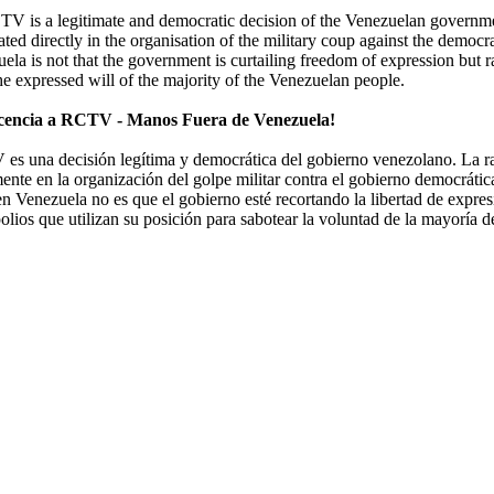
TV is a legitimate and democratic decision of the Venezuelan governmen
ted directly in the organisation of the military coup against the democ
la is not that the government is curtailing freedom of expression but r
he expressed will of the majority of the Venezuelan people.
 licencia a RCTV - Manos Fuera de Venezuela!
es una decisión legítima y democrática del gobierno venezolano. La r
nte en la organización del golpe militar contra el gobierno democrátic
n Venezuela no es que el gobierno esté recortando la libertad de expres
os que utilizan su posición para sabotear la voluntad de la mayoría d