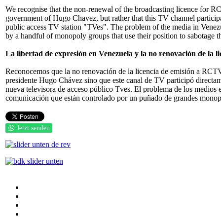
We recognise that the non-renewal of the broadcasting licence for RC
government of Hugo Chavez, but rather that this TV channel participa
public access TV station "TVes". The problem of the media in Venezue
by a handful of monopoly groups that use their position to sabotage t
La libertad de expresión en Venezuela y la no renovación de la
Reconocemos que la no renovación de la licencia de emisión a RCTV 
presidente Hugo Chávez sino que este canal de TV participó directame
nueva televisora de acceso público Tves. El problema de los medios e
comunicación que están controlado por un puñado de grandes monopoli
Jetzt senden
Auf Facebook folgen
Bei Twitter teilen
Instagram
Auf Youtube folgen