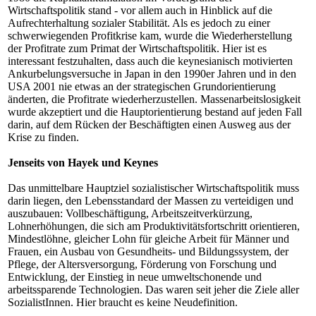
Wirtschaftspolitik stand - vor allem auch in Hinblick auf die
Aufrechterhaltung sozialer Stabilität. Als es jedoch zu einer
schwerwiegenden Profitkrise kam, wurde die Wiederherstellung
der Profitrate zum Primat der Wirtschaftspolitik. Hier ist es
interessant festzuhalten, dass auch die keynesianisch motivierten
Ankurbelungsversuche in Japan in den 1990er Jahren und in den
USA 2001 nie etwas an der strategischen Grundorientierung
änderten, die Profitrate wiederherzustellen. Massenarbeitslosigkeit
wurde akzeptiert und die Hauptorientierung bestand auf jeden Fall
darin, auf dem Rücken der Beschäftigten einen Ausweg aus der
Krise zu finden.
Jenseits von Hayek und Keynes
Das unmittelbare Hauptziel sozialistischer Wirtschaftspolitik muss
darin liegen, den Lebensstandard der Massen zu verteidigen und
auszubauen: Vollbeschäftigung, Arbeitszeitverkürzung,
Lohnerhöhungen, die sich am Produktivitätsfortschritt orientieren,
Mindestlöhne, gleicher Lohn für gleiche Arbeit für Männer und
Frauen, ein Ausbau von Gesundheits- und Bildungssystem, der
Pflege, der Altersversorgung, Förderung von Forschung und
Entwicklung, der Einstieg in neue umweltschonende und
arbeitssparende Technologien. Das waren seit jeher die Ziele aller
SozialistInnen. Hier braucht es keine Neudefinition.