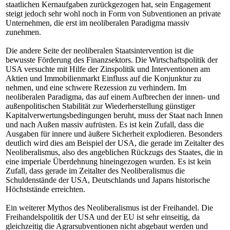
staatlichen Kernaufgaben zurückgezogen hat, sein Engagement
steigt jedoch sehr wohl noch in Form von Subventionen an private
Unternehmen, die erst im neoliberalen Paradigma massiv
zunehmen.
Die andere Seite der neoliberalen Staatsintervention ist die
bewusste Förderung des Finanzsektors. Die Wirtschaftspolitik der
USA versuchte mit Hilfe der Zinspolitik und Interventionen am
Aktien und Immobilienmarkt Einfluss auf die Konjunktur zu
nehmen, und eine schwere Rezession zu verhindern. Im
neoliberalen Paradigma, das auf einem Aufbrechen der innen- und
außenpolitischen Stabilität zur Wiederherstellung günstiger
Kapitalverwertungsbedingungen beruht, muss der Staat nach Innen
und nach Außen massiv aufrüsten. Es ist kein Zufall, dass die
Ausgaben für innere und äußere Sicherheit explodieren. Besonders
deutlich wird dies am Beispiel der USA, die gerade im Zeitalter des
Neoliberalismus, also des angeblichen Rückzugs des Staates, die in
eine imperiale Überdehnung hineingezogen wurden. Es ist kein
Zufall, dass gerade im Zeitalter des Neoliberalismus die
Schuldenstände der USA, Deutschlands und Japans historische
Höchststände erreichten.
Ein weiterer Mythos des Neoliberalismus ist der Freihandel. Die
Freihandelspolitik der USA und der EU ist sehr einseitig, da
gleichzeitig die Agrarsubventionen nicht abgebaut werden und