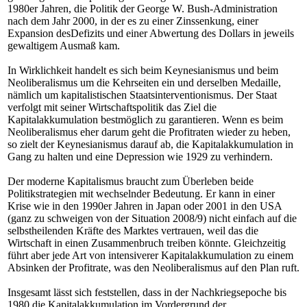
1980er Jahren, die Politik der George W. Bush-Administration
nach dem Jahr 2000, in der es zu einer Zinssenkung, einer
Expansion desDefizits und einer Abwertung des Dollars in jeweils
gewaltigem Ausmaß kam.
In Wirklichkeit handelt es sich beim Keynesianismus und beim
Neoliberalismus um die Kehrseiten ein und derselben Medaille,
nämlich um kapitalistischen Staatsinterventionismus. Der Staat
verfolgt mit seiner Wirtschaftspolitik das Ziel die
Kapitalakkumulation bestmöglich zu garantieren. Wenn es beim
Neoliberalismus eher darum geht die Profitraten wieder zu heben,
so zielt der Keynesianismus darauf ab, die Kapitalakkumulation in
Gang zu halten und eine Depression wie 1929 zu verhindern.
Der moderne Kapitalismus braucht zum Überleben beide
Politikstrategien mit wechselnder Bedeutung. Er kann in einer
Krise wie in den 1990er Jahren in Japan oder 2001 in den USA
(ganz zu schweigen von der Situation 2008/9) nicht einfach auf die
selbstheilenden Kräfte des Marktes vertrauen, weil das die
Wirtschaft in einen Zusammenbruch treiben könnte. Gleichzeitig
führt aber jede Art von intensiverer Kapitalakkumulation zu einem
Absinken der Profitrate, was den Neoliberalismus auf den Plan ruft.
Insgesamt lässt sich feststellen, dass in der Nachkriegsepoche bis
1980 die Kapitalakkumulation im Vordergrund der