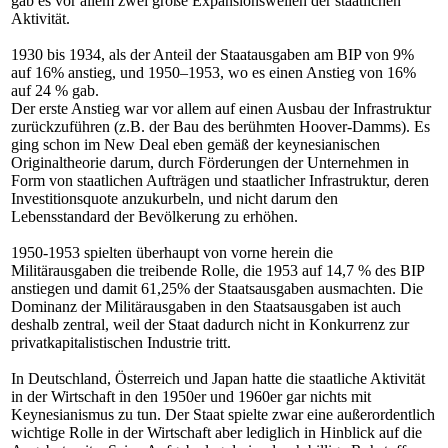
gab es vor allem zwei große Expansionswellen der staatlichen
Aktivität.
1930 bis 1934, als der Anteil der Staatausgaben am BIP von 9%
auf 16% anstieg, und 1950–1953, wo es einen Anstieg von 16%
auf 24 % gab.
Der erste Anstieg war vor allem auf einen Ausbau der Infrastruktur
zurückzuführen (z.B. der Bau des berühmten Hoover-Damms). Es
ging schon im New Deal eben gemäß der keynesianischen
Originaltheorie darum, durch Förderungen der Unternehmen in
Form von staatlichen Aufträgen und staatlicher Infrastruktur, deren
Investitionsquote anzukurbeln, und nicht darum den
Lebensstandard der Bevölkerung zu erhöhen.
1950-1953 spielten überhaupt von vorne herein die
Militärausgaben die treibende Rolle, die 1953 auf 14,7 % des BIP
anstiegen und damit 61,25% der Staatsausgaben ausmachten. Die
Dominanz der Militärausgaben in den Staatsausgaben ist auch
deshalb zentral, weil der Staat dadurch nicht in Konkurrenz zur
privatkapitalistischen Industrie tritt.
In Deutschland, Österreich und Japan hatte die staatliche Aktivität
in der Wirtschaft in den 1950er und 1960er gar nichts mit
Keynesianismus zu tun. Der Staat spielte zwar eine außerordentlich
wichtige Rolle in der Wirtschaft aber lediglich in Hinblick auf die