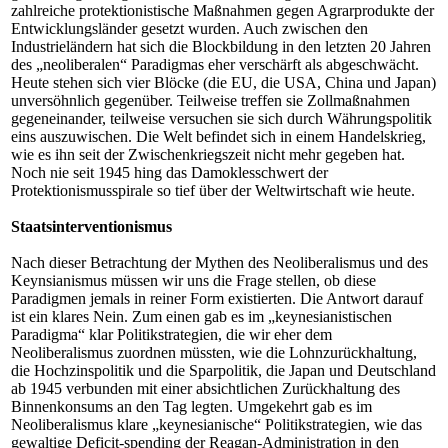
zahlreiche protektionistische Maßnahmen gegen Agrarprodukte der
Entwicklungsländer gesetzt wurden. Auch zwischen den
Industrieländern hat sich die Blockbildung in den letzten 20 Jahren
des „neoliberalen“ Paradigmas eher verschärft als abgeschwächt.
Heute stehen sich vier Blöcke (die EU, die USA, China und Japan)
unversöhnlich gegenüber. Teilweise treffen sie Zollmaßnahmen
gegeneinander, teilweise versuchen sie sich durch Währungspolitik
eins auszuwischen. Die Welt befindet sich in einem Handelskrieg,
wie es ihn seit der Zwischenkriegszeit nicht mehr gegeben hat.
Noch nie seit 1945 hing das Damoklesschwert der
Protektionismusspirale so tief über der Weltwirtschaft wie heute.
Staatsinterventionismus
Nach dieser Betrachtung der Mythen des Neoliberalismus und des
Keynsianismus müssen wir uns die Frage stellen, ob diese
Paradigmen jemals in reiner Form existierten. Die Antwort darauf
ist ein klares Nein. Zum einen gab es im „keynesianistischen
Paradigma“ klar Politikstrategien, die wir eher dem
Neoliberalismus zuordnen müssten, wie die Lohnzurückhaltung,
die Hochzinspolitik und die Sparpolitik, die Japan und Deutschland
ab 1945 verbunden mit einer absichtlichen Zurückhaltung des
Binnenkonsums an den Tag legten. Umgekehrt gab es im
Neoliberalismus klare „keynesianische“ Politikstrategien, wie das
gewaltige Deficit-spending der Reagan-Administration in den