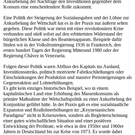
Ankurbelung der Nachfrage den Investitionen gegenüber dem
Konsum eine entscheidendere Rolle zukommt.
Eine Politik der Steigerung der Sozialausgaben und der Löhne zur
Ankurbelung der Wirtschaft hat es in der Praxis nur äußerst selten
gegeben. Diese Politik war meist mit einer revolutionären Krise
verbunden und stieß sofort auf den erbittertsten Widerstand der
bürgerlichen Klasse und des Beamtenapparats. Beispiele dafür
finden wir in der Volksfrontregierung 1936 in Frankreich, den
ersten hundert Tagen der Regierung Mitterand 1980 oder der
Regierung Chávez in Venezuela.
Folgen dieser Politik waren Abfluss des Kapitals ins Ausland,
Investitionsstreiks, politisch motivierte Fabrikschließungen oder
Einschränkungen der Produktion und massive Preissteigerungen als
Gegenreaktion auf Lohnerhöhungen.
Es gibt kein einziges historisches Beispiel, wo in einem
kapitalistischen Land eine Erhöhung des Massenkonsums als
primäre Maßnahme der Wirtschaftspolitik zu einer Ankurbelung der
Konjunktur geführt hätte. In der Praxis gab es eine sozialstaatliche
Expansion und Reallohnerhöhungen im „Keynesianischen
Paradigma“ nicht in Krisenzeiten, sondern als Begleiterscheinung
einer guten wirtschaftlichen Situation und einer positiven
Entwicklung der Profitrate, wie etwa in den 1950er und 1960er
Jahren in Deutschland bis zur Krise von 1973. Es wurde dabei