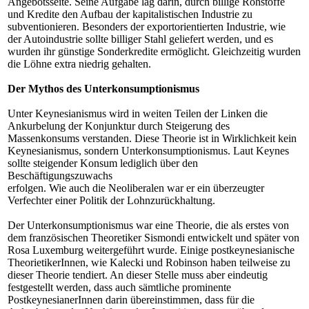
Angebotsseite. Seine Aufgabe lag darin, durch billige Rohstoffe
und Kredite den Aufbau der kapitalistischen Industrie zu
subventionieren. Besonders der exportorientierten Industrie, wie
der Autoindustrie sollte billiger Stahl geliefert werden, und es
wurden ihr günstige Sonderkredite ermöglicht. Gleichzeitig wurden
die Löhne extra niedrig gehalten.
Der Mythos des Unterkonsumptionismus
Unter Keynesianismus wird in weiten Teilen der Linken die
Ankurbelung der Konjunktur durch Steigerung des
Massenkonsums verstanden. Diese Theorie ist in Wirklichkeit kein
Keynesianismus, sondern Unterkonsumptionismus. Laut Keynes
sollte steigender Konsum lediglich über den
Beschäftigungszuwachs
erfolgen. Wie auch die Neoliberalen war er ein überzeugter
Verfechter einer Politik der Lohnzurückhaltung.
Der Unterkonsumptionismus war eine Theorie, die als erstes von
dem französischen Theoretiker Sismondi entwickelt und später von
Rosa Luxemburg weitergeführt wurde. Einige postkeynesianische
TheorietikerInnen, wie Kalecki und Robinson haben teilweise zu
dieser Theorie tendiert. An dieser Stelle muss aber eindeutig
festgestellt werden, dass auch sämtliche prominente
PostkeynesianerInnen darin übereinstimmen, dass für die