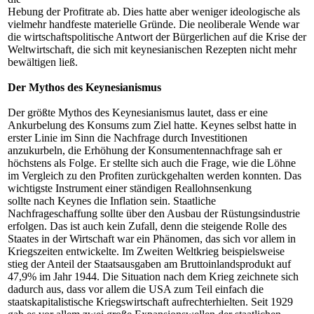
Hebung der Profitrate ab. Dies hatte aber weniger ideologische als
vielmehr handfeste materielle Gründe. Die neoliberale Wende war
die wirtschaftspolitische Antwort der Bürgerlichen auf die Krise der
Weltwirtschaft, die sich mit keynesianischen Rezepten nicht mehr
bewältigen ließ.
Der Mythos des Keynesianismus
Der größte Mythos des Keynesianismus lautet, dass er eine
Ankurbelung des Konsums zum Ziel hatte. Keynes selbst hatte in
erster Linie im Sinn die Nachfrage durch Investitionen
anzukurbeln, die Erhöhung der Konsumentennachfrage sah er
höchstens als Folge. Er stellte sich auch die Frage, wie die Löhne
im Vergleich zu den Profiten zurückgehalten werden konnten. Das
wichtigste Instrument einer ständigen Reallohnsenkung
sollte nach Keynes die Inflation sein. Staatliche
Nachfrageschaffung sollte über den Ausbau der Rüstungsindustrie
erfolgen. Das ist auch kein Zufall, denn die steigende Rolle des
Staates in der Wirtschaft war ein Phänomen, das sich vor allem in
Kriegszeiten entwickelte. Im Zweiten Weltkrieg beispielsweise
stieg der Anteil der Staatsausgaben am Bruttoinlandsprodukt auf
47,9% im Jahr 1944. Die Situation nach dem Krieg zeichnete sich
dadurch aus, dass vor allem die USA zum Teil einfach die
staatskapitalistische Kriegswirtschaft aufrechterhielten. Seit 1929