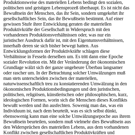
Produktionsweise des materiellen Lebens bedingt den sozialen,
politischen und geistigen Lebensprozeß überhaupt. Es ist nicht das
Bewußtsein der Menschen, das ihr Sein, sondern umgekehrt ihr
gesellschaftliches Sein, das ihr Bewußtsein bestimmt. Auf einer
gewissen Stufe ihrer Entwicklung geraten die materiellen
Produktivkräfte der Gesellschaft in Widerspruch mit den
vorhandenen Produktionsverhältnissen oder, was nur ein
juristischer Ausdruck dafür ist, mit den Eigentumsverhältnissen,
innerhalb deren sie sich bisher bewegt hatten. Aus
Entwicklungsformen der Produktivkräfte schlagen diese
Verhältnisse in Fesseln derselben um. Es tritt dann eine Epoche
sozialer Revolution ein. Mit der Veränderung der ökonomischen
Grundlage wälzt sich der ganze ungeheure Überbau langsamer
oder rascher um. In der Betrachtung solcher Umwälzungen muß
man stets unterscheiden zwischen der materiellen,
naturwissenschaftlich treu zu konstatierenden Umwälzung in den
ökonomischen Produktionsbedingungen und den juristischen,
politischen, religiösen, künstlerischen oder philosophischen, kurz,
ideologischen Formen, worin sich die Menschen dieses Konflikts
bewußt werden und ihn ausfechten. Sowenig man das, was ein
Individuum ist, nach dem beurteilt, was es sich selbst dünkt,
ebensowenig kann man eine solche Umwälzungsepoche aus ihrem
Bewußtsein beurteilen, sondern muß vielmehr dies Bewußtsein aus
den Widersprüchen des materiellen Lebens, aus dem vorhandenen
Konflikt zwischen gesellschaftlichen Produktivkräften und