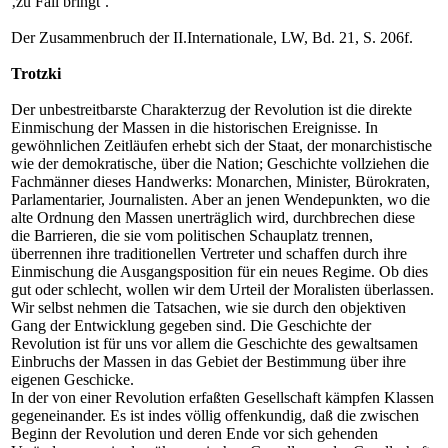
‚zu Fall bringt’.“
Der Zusammenbruch der II.Internationale, LW, Bd. 21, S. 206f.
Trotzki
Der unbestreitbarste Charakterzug der Revolution ist die direkte
Einmischung der Massen in die historischen Ereignisse. In
gewöhnlichen Zeitläufen erhebt sich der Staat, der monarchistische
wie der demokratische, über die Nation; Geschichte vollziehen die
Fachmänner dieses Handwerks: Monarchen, Minister, Bürokraten,
Parlamentarier, Journalisten. Aber an jenen Wendepunkten, wo die
alte Ordnung den Massen unerträglich wird, durchbrechen diese
die Barrieren, die sie vom politischen Schauplatz trennen,
überrennen ihre traditionellen Vertreter und schaffen durch ihre
Einmischung die Ausgangsposition für ein neues Regime. Ob dies
gut oder schlecht, wollen wir dem Urteil der Moralisten überlassen.
Wir selbst nehmen die Tatsachen, wie sie durch den objektiven
Gang der Entwicklung gegeben sind. Die Geschichte der
Revolution ist für uns vor allem die Geschichte des gewaltsamen
Einbruchs der Massen in das Gebiet der Bestimmung über ihre
eigenen Geschicke.
In der von einer Revolution erfaßten Gesellschaft kämpfen Klassen
gegeneinander. Es ist indes völlig offenkundig, daß die zwischen
Beginn der Revolution und deren Ende vor sich gehenden