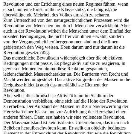
Revolution und zur Errichtung eines neuen Regimes führen, wenn
er sich auf eine fortschrittliche Klasse stützt, die fähig ist, die
überwältigende Mehrheit des Volkes um sich zu scharen.
Zum Unterschied von den naturgeschichtlichen Prozessen wird die
Revolution von Menschen und durch Menschen verwirklicht. Aber
auch in der Revolution wirken die Menschen unter dem Einfluß der
sozialen Bedingungen, die nicht frei von ihnen erwählt, sondern
von der Vergangenheit herübergenommen sind und die ihnen
gebieterisch den Weg weisen. Eben darum und nur darum ist die
Revolution gesetzmäßig.
Das menschliche Bewußtsein widerspiegelt aber die objektiven
Bedingungen nicht passiv. Es pflegt aktiv auf sie zu reagieren. In
gewissen Momenten nimmt diese Reaktion gespannten,
leidenschaftlich Massencharakter an. Die Barrieren von Recht und
Macht werden umgestürzt. Das aktive Eingreifen der Massen in die
Ereignisse bildet ja auch das unerläßlichste Element der
Revolution.
Aber selbst die stürmischste Aktivität kann im Stadium der
Demonstration verbleiben, ohne sich auf die Höhe der Revolution
zu erheben. Der Aufstand der Massen muß zur Niederwerfung der
Herrschaft einer Klasse und zur Aufrichtung der Herrschaft einer
anderen führen. Dann erst haben wir eine vollendete Revolution.
Der Massenaufstand ist kein isoliertes Unternehmen, das man nach
Belieben heraufbeschwören kann. Er stellt ein objektiv bedingtes
Element in der Entwicklung der Revolution dar, wie die Revolution