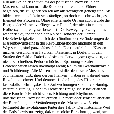
Nur auf Grund des Studiums der politischen Prozesse in den
Massen selbst kann man die Rolle der Parteien und Führer
begreifen, die zu ignorieren wir am allerwenigsten geneigt sind. Sie
bilden, wenn auch kein selbständiges, so doch ein sehr wichtiges
Element des Prozesses. Ohne eine leitende Organisation würde die
Energie der Massen verfliegen wie Dampf, der nicht in einem
Kolbenzylinder eingeschlossen ist. Die Bewegung erzeugt indes
weder der Zylinder noch der Kolben, sondern der Dampf.
Die Schwierigkeiten, die sich dem Studium der Veränderungen des
Massenbewußtseins in der Revolutionsepoche hindernd in den
Weg stellen, sind ganz offensichtlich. Die unterdrückten Klassen
machen Geschichte in Fabriken, Kasernen, in Dörfern, in den
Straßen der Städte. Dabei sind sie am allerwenigsten gewohnt, sie
niederzuschreiben. Perioden höchster Spannung sozialer
Leidenschaften lassen überhaupt wenig Raum für Beschaulichkeit
und Schilderung. Alle Musen – selbst die plebejische Muse des
Journalismus, trotz ihrer derben Flanken – haben es während einer
Revolution schwer. Und dennoch ist die Lage des Historikers
keinesfalls hoffnungslos. Die Aufzeichnungen sind unvollständig,
verstreut, zufällig. Doch im Lichte der Ereignisse selbst erlauben
diese Bruchstücke nicht selten, Richtung und Rhythmus der
unterirdischen Prozesse zu erraten. Ob recht oder schlecht, aber auf
der Berechnung der Veränderungen des Massenbewußtseins
begründet die revolutionäre Partei ihre Taktik. Der historische Weg
des Bolschewismus zeigt, daß eine solche Berechnung, wenigstens