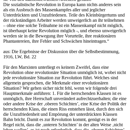
Die sozialistische Revolution in Europa kann nichts anderes sein
als ein Ausbruch des Massenkampfes aller und jeglicher
Unterdrückten und Unzufriedenen. Teile des Kleinbürgertums und
der rückständigen Arbeiter werden unweigerlich an ihr teilnehmen
– ohne eine solche Teilnahme ist ein Massenkampf nicht möglich,
ist überhaupt keine Revolution möglich -, und ebenso unweigerlich
werden sie in die Bewegung ihre Vorurteile, ihre reaktionären
Phantastereien, ihre Fehler und Schwächen hineintragen.“
aus: Die Ergebnisse der Diskussion über die Selbstbestimmung,
1916, LW, Bd. 22
Für den Marxisten unterliegt es keinem Zweifel, dass eine
Revolution ohne revolutionäre Situation unmöglich ist, wobei nicht
jede revolutionäre Situation zur Revolution führt. Welches sind
allgemein gesprochen, die Merkmale einer revolutionären
Situation? Wir gehen sicher nicht fehl, wenn wir folgende drei
Hauptmerkmale anführen: 1. Für die herrschenden Klassen ist es
unmöglich, ihre Herrschaft unverändert aufrechtzuerhalten; die eine
oder andere Krise der ‚oberen Schichten’, eine Krise der Politik der
herrschenden Klass, die einen Riss entstehen lässt, durch den sich
die Unzufriedenheit und Empörung der unterdrückten Klassen
Bahn bricht. Damit es zur Revolution kommt, genügt es in der
Regel nicht, dass die ‚unteren Schichten’ in der alten Weise ‚nicht
leben wollen’, es ist noch erforderlich, dass die ‚oberen Schichten’