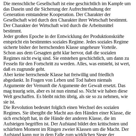
Die menschliche Gesellschaft ist eine geschichtlich im Kampfe um
das Dasein und die Sicherung der Aufrechterhaltung der
Generation entstandene Kooperation. Der Charakter der
Gesellschaft wird durch den Charakter ihrer Wirtschaft bestimmt.
Der Charakter der Wirtschaft wird durch die Arbeitsmittel
bestimmt.
Jeder großen Epoche in der Entwicklung der Produktionskräfte
entspricht ein bestimmtes soziales Regime. Jedes soziales Regime
sicherte bisher der herrschenden Klasse ungeheure Vorteile.
Schon aus dem Gesagten geht klar hervor, daß die sozialen
Regimes nicht ewig sind. Sie entstehen geschichtlich, um dann zu
Fesseln für den Fortschritt zu werden. Alles, was entsteht, ist wert,
daß es zugrunde geht.
Aber keine herrschende Klasse hat freiwillig und friedlich
abgedankt. In Fragen von Leben und Tod haben niemals
Argumente der Vernunft die Argumente der Gewalt ersetzt. Das
mag traurig sein, aber es ist nun einmal so. Nicht wir haben diese
Welt geschaffen. Es bleibt nichts übrig, als sie so zu nehmen, wie
sie ist.
Die Revolution bedeutet folglich einen Wechsel des sozialen
Regimes. Sie übergibt die Macht aus den Händen einer Klasse, die
sich erschöpft hat, in die Hände der anderen Klasse, die im
Aufsteigen begriffen ist. Der Aufstand bildet den kritischsten und
schärfsten Moment im Ringen zweier Klassen um die Macht. Der
Aufstand kann nur in dem Falle zum wirklichen Siege der