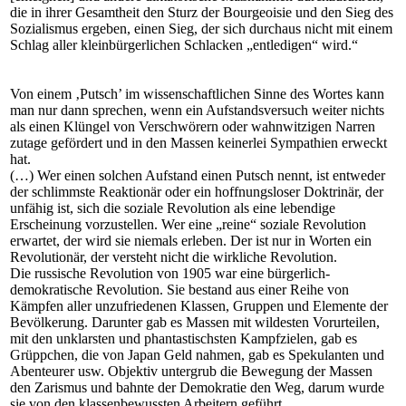
die in ihrer Gesamtheit den Sturz der Bourgeoisie und den Sieg des
Sozialismus ergeben, einen Sieg, der sich durchaus nicht mit einem
Schlag aller kleinbürgerlichen Schlacken „entledigen“ wird.“
Von einem ‚Putsch’ im wissenschaftlichen Sinne des Wortes kann
man nur dann sprechen, wenn ein Aufstandsversuch weiter nichts
als einen Klüngel von Verschwörern oder wahnwitzigen Narren
zutage gefördert und in den Massen keinerlei Sympathien erweckt
hat.
(…) Wer einen solchen Aufstand einen Putsch nennt, ist entweder
der schlimmste Reaktionär oder ein hoffnungsloser Doktrinär, der
unfähig ist, sich die soziale Revolution als eine lebendige
Erscheinung vorzustellen. Wer eine „reine“ soziale Revolution
erwartet, der wird sie niemals erleben. Der ist nur in Worten ein
Revolutionär, der versteht nicht die wirkliche Revolution.
Die russische Revolution von 1905 war eine bürgerlich-
demokratische Revolution. Sie bestand aus einer Reihe von
Kämpfen aller unzufriedenen Klassen, Gruppen und Elemente der
Bevölkerung. Darunter gab es Massen mit wildesten Vorurteilen,
mit den unklarsten und phantastischsten Kampfzielen, gab es
Grüppchen, die von Japan Geld nahmen, gab es Spekulanten und
Abenteurer usw. Objektiv untergrub die Bewegung der Massen
den Zarismus und bahnte der Demokratie den Weg, darum wurde
sie von den klassenbewussten Arbeitern geführt.