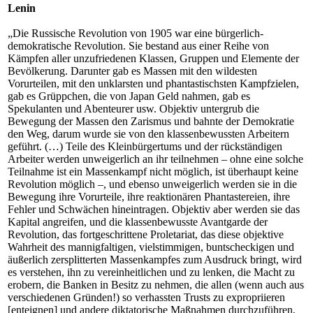
Lenin
„Die Russische Revolution von 1905 war eine bürgerlich-
demokratische Revolution. Sie bestand aus einer Reihe von
Kämpfen aller unzufriedenen Klassen, Gruppen und Elemente der
Bevölkerung. Darunter gab es Massen mit den wildesten
Vorurteilen, mit den unklarsten und phantastischsten Kampfzielen,
gab es Grüppchen, die von Japan Geld nahmen, gab es
Spekulanten und Abenteurer usw. Objektiv untergrub die
Bewegung der Massen den Zarismus und bahnte der Demokratie
den Weg, darum wurde sie von den klassenbewussten Arbeitern
geführt. (…) Teile des Kleinbürgertums und der rückständigen
Arbeiter werden unweigerlich an ihr teilnehmen – ohne eine solche
Teilnahme ist ein Massenkampf nicht möglich, ist überhaupt keine
Revolution möglich –, und ebenso unweigerlich werden sie in die
Bewegung ihre Vorurteile, ihre reaktionären Phantastereien, ihre
Fehler und Schwächen hineintragen. Objektiv aber werden sie das
Kapital angreifen, und die klassenbewusste Avantgarde der
Revolution, das fortgeschrittene Proletariat, das diese objektive
Wahrheit des mannigfaltigen, vielstimmigen, buntscheckigen und
äußerlich zersplitterten Massenkampfes zum Ausdruck bringt, wird
es verstehen, ihn zu vereinheitlichen und zu lenken, die Macht zu
erobern, die Banken in Besitz zu nehmen, die allen (wenn auch aus
verschiedenen Gründen!) so verhassten Trusts zu expropriieren
[enteignen] und andere diktatorische Maßnahmen durchzuführen,