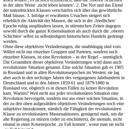
in der alten Weise ‚nicht leben können’. 2. Die Not und das Elend
der unterdrückten Klassen verschärfen sich über das gewöhnliche
Maß hinaus. 3. Infolge er erwähnten Ursachen steigert sich
erheblich die Aktivität der Massen, die sich in der ‚friedlichen’
Epoche ruhig ausplündern lassen, in stürmischen Zeiten dagegen
sowohl durch die ganze Krisensituation als auch durch die ‚oberen
Schichten’ selbst zu selbständigem historischem Handeln gedrängt
werden.
Ohne diese objektiven Veränderungen, die unabhängig sind vom
Willen nicht nur einzelner Gruppen und Parteien, sondern auch
einzelner Klassen, ist eine Revolution – in der Regel – unmöglich.
Die Gesamtheit dieser objektiven Veränderungen wird dann auch
revolutionäre Situation genannt. Eine solche Situation gab es 1905
in Russland und in allen Revolutionsepochen im Westen; sie lag
aber auch in den sechziger Jahren des vergangenen Jahrhunderts in
Deutschland und in den Jahren 1859-61 und 1879/1880 in
Russland vor, obgleich es in diesen Fällen zu keiner Revolution
kam. Warum? Weil nicht aus jeder revolutionären Situation eine
Revolution hervorgeht, sondern nur aus einer solchen Situation, in
der zu den oben aufgezählten objektiven Veränderungen noch eine
subjektive hinzukommt, nämlich die Fähigkeit der revolutionären
Klasse zu revolutionären Massenaktionen, genügend stark, um die
alte Regierung zu stürzen (oder zu erschüttern), die niemals, nicht
einmal in einer Krisenepoche ‚zu Fall kommt’, wenn man sie nicht