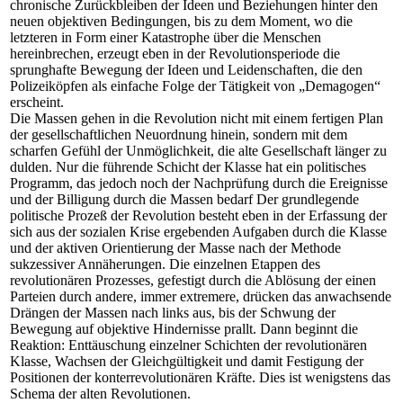
chronische Zurückbleiben der Ideen und Beziehungen hinter den
neuen objektiven Bedingungen, bis zu dem Moment, wo die
letzteren in Form einer Katastrophe über die Menschen
hereinbrechen, erzeugt eben in der Revolutionsperiode die
sprunghafte Bewegung der Ideen und Leidenschaften, die den
Polizeiköpfen als einfache Folge der Tätigkeit von „Demagogen“
erscheint.
Die Massen gehen in die Revolution nicht mit einem fertigen Plan
der gesellschaftlichen Neuordnung hinein, sondern mit dem
scharfen Gefühl der Unmöglichkeit, die alte Gesellschaft länger zu
dulden. Nur die führende Schicht der Klasse hat ein politisches
Programm, das jedoch noch der Nachprüfung durch die Ereignisse
und der Billigung durch die Massen bedarf Der grundlegende
politische Prozeß der Revolution besteht eben in der Erfassung der
sich aus der sozialen Krise ergebenden Aufgaben durch die Klasse
und der aktiven Orientierung der Masse nach der Methode
sukzessiver Annäherungen. Die einzelnen Etappen des
revolutionären Prozesses, gefestigt durch die Ablösung der einen
Parteien durch andere, immer extremere, drücken das anwachsende
Drängen der Massen nach links aus, bis der Schwung der
Bewegung auf objektive Hindernisse prallt. Dann beginnt die
Reaktion: Enttäuschung einzelner Schichten der revolutionären
Klasse, Wachsen der Gleichgültigkeit und damit Festigung der
Positionen der konterrevolutionären Kräfte. Dies ist wenigstens das
Schema der alten Revolutionen.