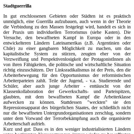
Stadtguerrilla
In gut erschlossenen Gebieten oder Städten ist es praktisch
unmöglich, eine Guerrilla aufzubauen, auch wenn in der Theorie
die Verbindung zu den Massen festgelegt wird, handelt es sich in
der Praxis um individuellen Terrorismus (siehe Kasten). Die
Versuche, den bewaffneten Kampf in Europa oder in den
entwickelteren Ländern Lateinamerikas (z.B. Argentinien oder
Chile) zu einer gangbaren Möglichkeit zu machen, um das
kapitalistische System zu stürzen, zeugten eher von der
Verzweiflung und Perspektivenlosigkeit der ProtagonistInnen als
von ihren Fähigkeiten, die politische und wirtschaftliche Situation
richtig einzuschätzen. Der Linksradikalismus ist der Preis, den die
Arbeiterbewegung für den Opportunismus der reformistischen
Arbeiterparteien zahlt. Teile der Jugend, - v.a. Studierende und
Schüler, aber auch junge Arbeiter - enttäuscht von der
Klassenkollaboration der Gewerkschafts- und Parteispitzen,
glaubten, mit dem bewaffneten Kampf die Arbeiterklasse
aufwecken zu können. Stattdessen "weckten" sie den
Repressionsapparat des bürgerlichen Staates, der schließlich nicht
nur die bewaffneten Untergrundorganisationen zerschlug, sondern
unter dem Vorwand der Terrorbekämpfung auch die organisierte
Arbeiterschaft aufrieb.
Kurz und gut: Dass es in den weniger industrialisierten Ländern