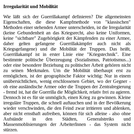
Irregularität und Mobilität
Wie läßt sich der Guerrillakampf definieren? Die allgemeinsten
Eigenschaften, die diese Kampfmethode von "klassischen"
Methoden einer stehenden Armee unterscheiden, ist die Irregularität
(keine Gebundenheit an das Kriegsrecht, also keine Uniformen,
keine "sichtbare" Zugehörigkeit der Kämpfenden zu einer Armee,
daher gelten gefangene Guerrillakämpfer auch nicht als
Kriegsgefangene) und die Mobilität der Truppen. Das heißt,
Guerrillakampf ist in erster Linie eine "Kriegstechnik". Eine
bestimmte politische Überzeugung (Sozialismus, Patriotismus...)
oder eine besondere Beziehung zu politischer Arbeit gehören nicht
zu seinen Merkmalen. Um die Mobilität überhaupt erst zu
ermöglichen, ist der geographische Faktor wichtig: Nur in einem
unübersichtlichen, wenig erschlossenen Gebiet, wo der Gegner -
ob eine ausländische Armee oder die Truppen der Zentralregierung
- fremd ist, hat die Guerrilla die Möglichkeit, relativ frei zu agieren.
Dennoch ist es für sie unmöglich, einen Krieg zu gewinnen. Kleine
irreguläre Truppen, die schnell auftauchen und in der Bevölkerung
wieder verschwinden, die den Feind zwar irritieren und ablenken,
aber nicht ernsthaft aufreiben, können für sich alleine - also ohne
Aufstände in den Städten, Generalstreiks und
Massenmoblisierungen der ArbeiterInnen - das System nicht
stürzen.