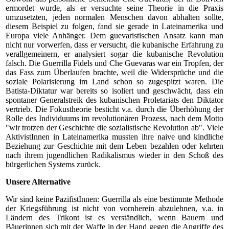
ermordet wurde, als er versuchte seine Theorie in die Praxis
umzusetzten, jeden normalen Menschen davon abhalten sollte,
diesem Beispiel zu folgen, fand sie gerade in Lateinamerika und
Europa viele Anhänger. Dem guevaristischen Ansatz kann man
nicht nur vorwerfen, dass er versucht, die kubanische Erfahrung zu
verallgemeinern, er analysiert sogar die kubanische Revolution
falsch. Die Guerrilla Fidels und Che Guevaras war ein Tropfen, der
das Fass zum Überlaufen brachte, weil die Widersprüche und die
soziale Polarisierung im Land schon so zugespitzt waren. Die
Batista-Diktatur war bereits so isoliert und geschwächt, dass ein
spontaner Generalstreik des kubanischen Proletariats den Diktator
vertrieb. Die Fokustheorie besticht v.a. durch die Überhöhung der
Rolle des Individuums im revolutionären Prozess, nach dem Motto
"wir trotzen der Geschichte die sozialistische Revolution ab". Viele
AktivistInnen in Lateinamerika mussten ihre naive und kindliche
Beziehung zur Geschichte mit dem Leben bezahlen oder kehrten
nach ihrem jugendlichen Radikalismus wieder in den Schoß des
bürgerlichen Systems zurück.
Unsere Alternative
Wir sind keine PazifistInnen: Guerrilla als eine bestimmte Methode
der Kriegsführung ist nicht von vornherein abzulehnen, v.a. in
Ländern des Trikont ist es verständlich, wenn Bauern und
Bäuerinnen sich mit der Waffe in der Hand gegen die Angriffe des