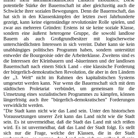
potentielle Stärke der Bauernschaft ist aber gleichzeitig auch die
Schwäche ihrer sozialen Bewegungen. Denn die Bauernschaft, das
hat sich in den Klassenkämpfen der letzten zwei Jahrhunderte
gezeigt, kann keine eigenständige revolutionäre Rolle spielen, und
zwar aus mehreren Gründen: Erstens ist sie keine soziale Klasse,
sondern eine äußerst heterogene Gruppe, die sowohl landlose
Bauern als auch Großgrundbesitzer mit logischerweise
unterschiedlichsten Interessen in sich vereint. Daher kann sie kein
unabhängiges politisches Programm haben, sondern unterstützt
entweder die Bourgeoisie oder die Arbeiterklasse. Zweitens sind es
die Interessen der Kleinbauern und -bäuerinnen und der landlosen
Bauernschaft nach einem Stück Land - eine klassische Forderung
der bürgerlich-demokratischen Revolution, die aber in den Ländern
der „3. Welt“ nicht im Rahmen des kapitalistischen Systems
umgesetzt werden kann. Nur wenn die Bauernschaft sich mit dem
städtischen Proletariat verbündet, um gemeinsam für die
Umsetzung eines sozialistischen Programmes zu kämpfen, können
längerfristig auch ihre "bürgerlich-demokratischen" Forderungen
verwirklicht werden.
"Die Stadt kann nicht wie das Land sein. Unter den historischen
Voraussetzungen unserer Zeit kann das Land nicht wie die Stadt
sein. Es ist unvermeidbar, daß die Stadt das Land mit sich reißen
wird. Es ist unvermeidbar, daß das Land der Stadt folgt. Es stellt
sich nur die Frage, welche der Klassen, die in der Stadt