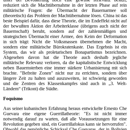
reduziert sich die Machtübernahme in der letzten Phase auf rein
militärische Fragen: die Übermacht der Bauernarmee soll
(theoretisch) das Problem der Machtübernahme lösen. China ist das
beste Beispiel dafür, dass diese Theorie, die im Endeffekt nicht auf
der bewußten Aktion der Arbeiterklasse (übrigens auch nicht der
Bauernschaft) beruht, sondern auf der zahlenmäßigen und
strategischen Übermacht einer Armee, den Keim der Deformation
in sich trägt: Nicht die Volksmassen übernehmen die Macht,
sondern eine militärische Bürokratenkaste. Das Ergebnis ist ein
System, das wir als proletarischen Bonapartismus bezeichnen.
Abgesehen davon hat die Theorie auch deshalb jegliche
militärische Relevanz verloren, da die kapitalistische Entwicklung
neben Bauernsterben eine immer stärkere Urbanisierung mit sich
brachte. "Befreite Zonen" nicht nur zu errichten, sondern über
längere Zeit zu halten und auszuweiten, ist schwierig geworden
und die Zentren des Klassenkampfes sind auch in „3. Welt-
Ländern“ (Trikont) die Städte.
Foquismo
Aus seiner kubanischen Erfahrung heraus entwickelte Ernesto Che
Guevara eine eigene Guerrillatheorie: "Es ist nicht immer
notwendig darauf zu warten, daß alle Voraussetzungen für eine
Revolution gegeben sind, ein Guerrillafokus kann sie hervorrufen".
Obwohl das persönliche Schicksal Che Guevaras, der in Bolivien