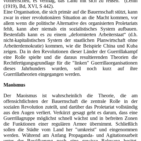
vorherrschen, es vermag, das Land mit sich zu reißen." (Lenin
(1919), Bd, XVI, S 442).
Eine Organisation, die sich primär auf die Bauernschaft stützt, kann
zwar in einer revolutionären Situation an die Macht kommen, vor
allem wenn die politische Alternative des organisierten Proletariats
fehlt, kann aber niemals ein sozialistisches System aufbauen.
Bestenfalls kann es zu einem „deformierten Arbeiterstaat“ (d.h.
nicht-kapitalistischen System der staatlichen Planwirtschaft ohne
Arbeiterdemokratie) kommen, wie die Beispiele China und Kuba
zeigen. Da in den Revolutionen dieser Länder der Guerrillakampf
eine Rolle spielte und die daraus resultierenden Theorien die
Rechtfertigungsgrundlage für die "linken" Guerrillaorganisationen
dieses Jahrhunders wurden, soll noch kurz auf ihre
Guerrillatheorien eingegangen werden.
Maoismus
Der Maoismus ist wahrscheinlich die Theorie, die am
offensichtlichsten der Bauernschaft die zentrale Rolle in der
sozialen Revolution zuteilt, und darüber das Proletariat vollständig
aus den Augen verliert. Verkürzt gesagt geht es darum, dass eine
Guerrillagruppe möglichst schnell wächst und in befreiten Zonen
die Funktionen einer regulären Armee übernimmt. Schließlich
sollen die Städte vom Land her "umkreist" und eingenommen
werden. Während am Anfang Propaganda- und Agitationsarbeit
unter der Bevölkerung noch eine gewisse Relevanz besitzt,