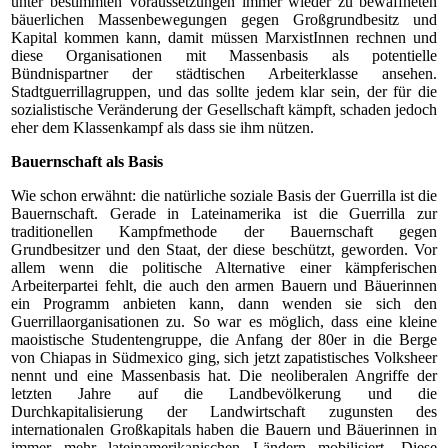
unter bestimmten Voraussetzungen immer wieder zu bewaffneten
bäuerlichen Massenbewegungen gegen Großgrundbesitz und
Kapital kommen kann, damit müssen MarxistInnen rechnen und
diese Organisationen mit Massenbasis als potentielle
Bündnispartner der städtischen Arbeiterklasse ansehen.
Stadtguerrillagruppen, und das sollte jedem klar sein, der für die
sozialistische Veränderung der Gesellschaft kämpft, schaden jedoch
eher dem Klassenkampf als dass sie ihm nützen.
Bauernschaft als Basis
Wie schon erwähnt: die natürliche soziale Basis der Guerrilla ist die
Bauernschaft. Gerade in Lateinamerika ist die Guerrilla zur
traditionellen Kampfmethode der Bauernschaft gegen
Grundbesitzer und den Staat, der diese beschützt, geworden. Vor
allem wenn die politische Alternative einer kämpferischen
Arbeiterpartei fehlt, die auch den armen Bauern und Bäuerinnen
ein Programm anbieten kann, dann wenden sie sich den
Guerrillaorganisationen zu. So war es möglich, dass eine kleine
maoistische Studentengruppe, die Anfang der 80er in die Berge
von Chiapas in Südmexico ging, sich jetzt zapatistisches Volksheer
nennt und eine Massenbasis hat. Die neoliberalen Angriffe der
letzten Jahre auf die Landbevölkerung und die
Durchkapitalisierung der Landwirtschaft zugunsten des
internationalen Großkapitals haben die Bauern und Bäuerinnen in
immer mehr lateinamerikanischen Ländern mobilisiert. Diese