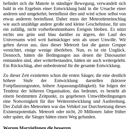
befindet sich die Materie in ständiger Bewegung, verwandelt sich
bald in ein Ergebnis einer Entwicklung bald in die Ursache einer
anderen und umgekehrt, beeinflusst dies und wird schon selbst von
etwas anderem beeinflusst. Daher muss der Meteoriteneinschlag
wie auch unzählige andere große und kleine Geschehnisse, für uns
ein zufällig, nicht vorherbestimmbares Ereignis bleiben. Es nützt
nichts uns grün und blau darüber zu ärgern, der Lauf des
Universums wird weit hartnäckiger sein als unser Unwille. Wir
gehen davon aus, dass dieser Meteorit fast die ganze Gruppe
vernichtet, einige wenige überleben. Nun, es ist ein Unglück.
Dennoch, hätten die Bedingungen aus denen die Dinosaurier
entstanden sind, aber weiterbestanden, hätten sie auch weitergelebt.
Ein Rückschlag, aber unbedeutend für die gesamte Entwicklung.
Zu dieser Zeit existierten schon die ersten Säuger, die eine deutlich
höhere Stufe der Entwicklung darstellen (kürzere
Fortpflanzungsraten, höhere Anpassungsfähigkeit). Sie folgen der
Tendenz der höheren Organisation, das bedeutet, es besteht ab
einem bestimmten Zeitpunkt, zu gegebenen Umweltbedingungen
eine Notwenigkeit für ihre Weiterentwicklung und Ausbreitung.
Der Zufall des Meteoriten war das Vehikel zur Durchsetzung dieses
Existenzpotentials. Meteorit oder nicht, 20 Millionen Jahre früher
oder später, die Säuger hätten einen Weg gefunden.
Warum MarxistInnen die besseren