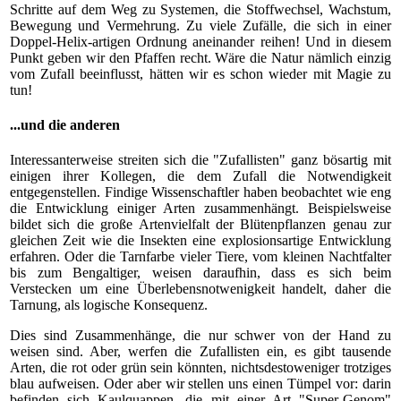
Schritte auf dem Weg zu Systemen, die Stoffwechsel, Wachstum,
Bewegung und Vermehrung. Zu viele Zufälle, die sich in einer
Doppel-Helix-artigen Ordnung aneinander reihen! Und in diesem
Punkt geben wir den Pfaffen recht. Wäre die Natur nämlich einzig
vom Zufall beeinflusst, hätten wir es schon wieder mit Magie zu
tun!
...und die anderen
Interessanterweise streiten sich die "Zufallisten" ganz bösartig mit
einigen ihrer Kollegen, die dem Zufall die Notwendigkeit
entgegenstellen. Findige Wissenschaftler haben beobachtet wie eng
die Entwicklung einiger Arten zusammenhängt. Beispielsweise
bildet sich die große Artenvielfalt der Blütenpflanzen genau zur
gleichen Zeit wie die Insekten eine explosionsartige Entwicklung
erfahren. Oder die Tarnfarbe vieler Tiere, vom kleinen Nachtfalter
bis zum Bengaltiger, weisen daraufhin, dass es sich beim
Verstecken um eine Überlebensnotwenigkeit handelt, daher die
Tarnung, als logische Konsequenz.
Dies sind Zusammenhänge, die nur schwer von der Hand zu
weisen sind. Aber, werfen die Zufallisten ein, es gibt tausende
Arten, die rot oder grün sein könnten, nichtsdestoweniger trotziges
blau aufweisen. Oder aber wir stellen uns einen Tümpel vor: darin
befinden sich Kaulquappen, die mit einer Art "Super-Genom"