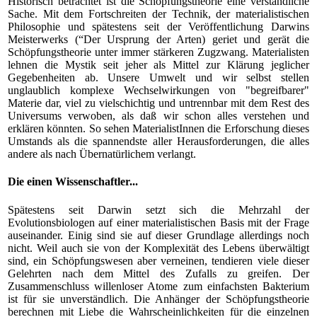
Historisch betrachtet ist die Schöpfungstheorie eine verständliche
Sache. Mit dem Fortschreiten der Technik, der materialistischen
Philosophie und spätestens seit der Veröffentlichung Darwins
Meisterwerks (“Der Ursprung der Arten) geriet und gerät die
Schöpfungstheorie unter immer stärkeren Zugzwang. Materialisten
lehnen die Mystik seit jeher als Mittel zur Klärung jeglicher
Gegebenheiten ab. Unsere Umwelt und wir selbst stellen
unglaublich komplexe Wechselwirkungen von "begreifbarer"
Materie dar, viel zu vielschichtig und untrennbar mit dem Rest des
Universums verwoben, als daß wir schon alles verstehen und
erklären könnten. So sehen MaterialistInnen die Erforschung dieses
Umstands als die spannendste aller Herausforderungen, die alles
andere als nach Übernatürlichem verlangt.
Die einen Wissenschaftler...
Spätestens seit Darwin setzt sich die Mehrzahl der
Evolutionsbiologen auf einer materialistischen Basis mit der Frage
auseinander. Einig sind sie auf dieser Grundlage allerdings noch
nicht. Weil auch sie von der Komplexität des Lebens überwältigt
sind, ein Schöpfungswesen aber verneinen, tendieren viele dieser
Gelehrten nach dem Mittel des Zufalls zu greifen. Der
Zusammenschluss willenloser Atome zum einfachsten Bakterium
ist für sie unverständlich. Die Anhänger der Schöpfungstheorie
berechnen mit Liebe die Wahrscheinlichkeiten für die einzelnen