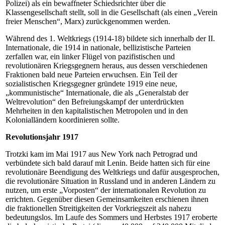
Polizei) als ein bewaffneter Schiedsrichter über die
Klassengesellschaft stellt, soll in die Gesellschaft (als einen „Verein
freier Menschen“, Marx) zurückgenommen werden.
Während des 1. Weltkriegs (1914-18) bildete sich innerhalb der II.
Internationale, die 1914 in nationale, bellizistische Parteien
zerfallen war, ein linker Flügel von pazifistischen und
revolutionären Kriegsgegnern heraus, aus dessen verschiedenen
Fraktionen bald neue Parteien erwuchsen. Ein Teil der
sozialistischen Kriegsgegner gründete 1919 eine neue,
„kommunistische“ Internationale, die als „Generalstab der
Weltrevolution“ den Befreiungskampf der unterdrückten
Mehrheiten in den kapitalistischen Metropolen und in den
Kolonialländern koordinieren sollte.
Revolutionsjahr 1917
Trotzki kam im Mai 1917 aus New York nach Petrograd und
verbündete sich bald darauf mit Lenin. Beide hatten sich für eine
revolutionäre Beendigung des Weltkriegs und dafür ausgesprochen,
die revolutionäre Situation in Russland und in anderen Ländern zu
nutzen, um erste „Vorposten“ der internationalen Revolution zu
errichten. Gegenüber diesen Gemeinsamkeiten erschienen ihnen
die fraktionellen Streitigkeiten der Vorkriegszeit als nahezu
bedeutungslos. Im Laufe des Sommers und Herbstes 1917 eroberte