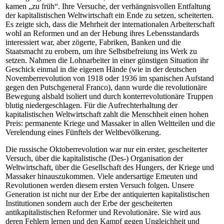
kamen „zu früh“. Ihre Versuche, der verhängnisvollen Entfaltung
der kapitalistischen Weltwirtschaft ein Ende zu setzen, scheiterten.
Es zeigte sich, dass die Mehrheit der internationalen Arbeiterschaft
wohl an Reformen und an der Hebung ihres Lebensstandards
interessiert war, aber zögerte, Fabriken, Banken und die
Staatsmacht zu erobern, um ihre Selbstbefreiung ins Werk zu
setzen. Nahmen die Lohnarbeiter in einer günstigen Situation ihr
Geschick einmal in die eigenen Hände (wie in der deutschen
Novemberrevolution von 1918 oder 1936 im spanischen Aufstand
gegen den Putschgeneral Franco), dann wurde die revolutionäre
Bewegung alsbald isoliert und durch konterrevolutionäre Truppen
blutig niedergeschlagen. Für die Aufrechterhaltung der
kapitalistischen Weltwirtschaft zahlt die Menschheit einen hohen
Preis: permanente Kriege und Massaker in allen Weltteilen und die
Verelendung eines Fünftels der Weltbevölkerung.
Die russische Oktoberrevolution war nur ein erster, gescheiterter
Versuch, über die kapitalistische (Des-) Organisation der
Weltwirtschaft, über die Gesellschaft des Hungers, der Kriege und
Massaker hinauszukommen. Viele andersartige Emeuten und
Revolutionen werden diesem ersten Versuch folgen. Unsere
Generation ist nicht nur der Erbe der antiquierten kapitalistischen
Institutionen sondern auch der Erbe der gescheiterten
antikapitalistischen Reformer und Revolutionäre. Sie wird aus
deren Fehlern lernen und den Kampf gegen Ungleichheit und