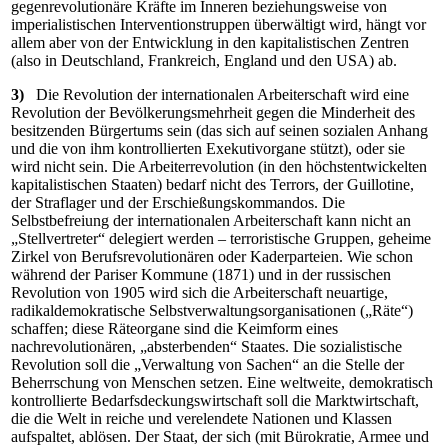
gegenrevolutionäre Kräfte im Inneren beziehungsweise von
imperialistischen Interventionstruppen überwältigt wird, hängt vor
allem aber von der Entwicklung in den kapitalistischen Zentren
(also in Deutschland, Frankreich, England und den USA) ab.
3)
Die Revolution der internationalen Arbeiterschaft wird eine
Revolution der Bevölkerungsmehrheit gegen die Minderheit des
besitzenden Bürgertums sein (das sich auf seinen sozialen Anhang
und die von ihm kontrollierten Exekutivorgane stützt), oder sie
wird nicht sein. Die Arbeiterrevolution (in den höchstentwickelten
kapitalistischen Staaten) bedarf nicht des Terrors, der Guillotine,
der Straflager und der Erschießungskommandos. Die
Selbstbefreiung der internationalen Arbeiterschaft kann nicht an
„Stellvertreter“ delegiert werden – terroristische Gruppen, geheime
Zirkel von Berufsrevolutionären oder Kaderparteien. Wie schon
während der Pariser Kommune (1871) und in der russischen
Revolution von 1905 wird sich die Arbeiterschaft neuartige,
radikaldemokratische Selbstverwaltungsorganisationen („Räte“)
schaffen; diese Räteorgane sind die Keimform eines
nachrevolutionären, „absterbenden“ Staates. Die sozialistische
Revolution soll die „Verwaltung von Sachen“ an die Stelle der
Beherrschung von Menschen setzen. Eine weltweite, demokratisch
kontrollierte Bedarfsdeckungswirtschaft soll die Marktwirtschaft,
die die Welt in reiche und verelendete Nationen und Klassen
aufspaltet, ablösen. Der Staat, der sich (mit Bürokratie, Armee und