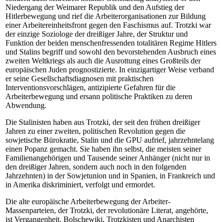
Niedergang der Weimarer Republik und den Aufstieg der
Hitlerbewegung und rief die Arbeiterorganisationen zur Bildung
einer Arbeitereinheitsfront gegen den Faschismus auf. Trotzki war
der einzige Soziologe der dreißiger Jahre, der Struktur und
Funktion der beiden menschenfressenden totalitären Regime Hitlers
und Stalins begriff und sowohl den bevorstehenden Ausbruch eines
zweiten Weltkriegs als auch die Ausrottung eines Großteils der
europäischen Juden prognostizierte. In einzigartiger Weise verband
er seine Gesellschaftsdiagnosen mit praktischen
Interventionsvorschlägen, antizipierte Gefahren für die
Arbeiterbewegung und ersann politische Praktiken zu deren
Abwendung.
Die Stalinisten haben aus Trotzki, der seit den frühen dreißiger
Jahren zu einer zweiten, politischen Revolution gegen die
sowjetische Bürokratie, Stalin und die GPU aufrief, jahrzehntelang
einen Popanz gemacht. Sie haben ihn selbst, die meisten seiner
Familienangehörigen und Tausende seiner Anhänger (nicht nur in
den dreißiger Jahren, sondern auch noch in den folgenden
Jahrzehnten) in der Sowjetunion und in Spanien, in Frankreich und
in Amerika diskriminiert, verfolgt und ermordet.
Die alte europäische Arbeiterbewegung der Arbeiter-
Massenparteien, der Trotzki, der revolutionäre Literat, angehörte,
ist Vergangenheit. Bolschewiki, Trotzkisten und Anarchisten