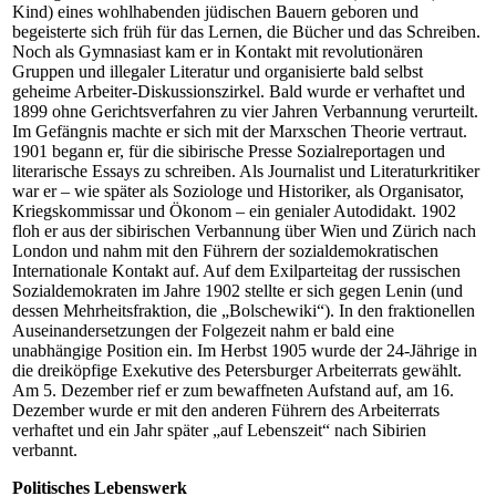
Kind) eines wohlhabenden jüdischen Bauern geboren und
begeisterte sich früh für das Lernen, die Bücher und das Schreiben.
Noch als Gymnasiast kam er in Kontakt mit revolutionären
Gruppen und illegaler Literatur und organisierte bald selbst
geheime Arbeiter-Diskussionszirkel. Bald wurde er verhaftet und
1899 ohne Gerichtsverfahren zu vier Jahren Verbannung verurteilt.
Im Gefängnis machte er sich mit der Marxschen Theorie vertraut.
1901 begann er, für die sibirische Presse Sozialreportagen und
literarische Essays zu schreiben. Als Journalist und Literaturkritiker
war er – wie später als Soziologe und Historiker, als Organisator,
Kriegskommissar und Ökonom – ein genialer Autodidakt. 1902
floh er aus der sibirischen Verbannung über Wien und Zürich nach
London und nahm mit den Führern der sozialdemokratischen
Internationale Kontakt auf. Auf dem Exilparteitag der russischen
Sozialdemokraten im Jahre 1902 stellte er sich gegen Lenin (und
dessen Mehrheitsfraktion, die „Bolschewiki“). In den fraktionellen
Auseinandersetzungen der Folgezeit nahm er bald eine
unabhängige Position ein. Im Herbst 1905 wurde der 24-Jährige in
die dreiköpfige Exekutive des Petersburger Arbeiterrats gewählt.
Am 5. Dezember rief er zum bewaffneten Aufstand auf, am 16.
Dezember wurde er mit den anderen Führern des Arbeiterrats
verhaftet und ein Jahr später „auf Lebenszeit“ nach Sibirien
verbannt.
Politisches Lebenswerk