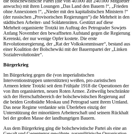
die bolschewistische Partei (die von 40.000 auf 240.000 Mitglieder
anwuchs) mit ihren Losungen „Das Land den Bauern !“, „Frieden
ohne Annexionen !“, „Nieder mit den kapitalistischen Ministern !“
(der russischen „Provisorischen Regierungen“) die Mehrheit in den
städtischen Arbeiter- und Soldatenräten. Gestützt auf diese
Mehrheit organisierte Trotzki im Auftrag des Petrograder Sowjets
Anfang November den bewaffneten Aufstand gegen die Regierung
Kerenski, der nur wenige Opfer kostete. Die erste
Revolutionsregierung, der „Rat der Volkskommissare“, bestand aus
einer Koalition der Bolschewiki mit der Bauernpartei der „Linken
Sozialrevolutionäre“.
Bürgerkrieg
Im Bürgerkrieg gegen die (von imperialistischen
Interventionstruppen unterstützten) weißen, pro-zaristischen
Armeen leitete Trotzki seit dem Frühjahr 1918 die Operationen der
von ihm organisierten, neuen Roten Armee. Zeitweilig beschränkte
sich der Herrschaftsbereich der bolschewistischen Regierung auf
die beiden Großstädte Moskau und Petrograd samt ihrem Umland.
Das neue Regime verdankte sein Überleben einzig der
Unterstützung der minoritären Arbeiterschaft und seinem Rückhalt
bei der großen Masse der landhungrigen Bauern.
Aus dem Bürgerkrieg ging die bolschewistische Partei als eine an
Gewalt und Gegenterror gewöhnte, paramilitärische Organisation