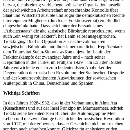
hervor, die als einzig verbliebene politische Organisation anstelle
der geschwächten Arbeiterschaft unbeschränkte Kontrolle über
Staat und Wirtschaft ausübte und sogar die demokratischen Rechte
ihrer eigenen Mitglieder (durch das Fraktionsverbot) empfindlich
eingeschränkt hatte. Dass sich hinter der Fassade eines
„Arbeiterstaats“ die alte zaristische Bürokratie reproduzierte, wenn
auch „ein wenig rot lackiert“, hat Lenin selbst ausgesprochen.
Trotzki ging 1923 in Opposition zur nachrevolutionären
sowjetischen Bürokratie und ihrer innerparteilichen Repräsentanz,
dem Triumvirat Stalin-Sinowjew-Kamenjew. Im Laufe der
Fraktionskämpfe der zwanziger Jahre und – nach seiner
Deportation in die Türkei im Frühjahr 1929 – im Exil der 1930er
Jahre entwickelte er sich zum bedeutendsten Analytiker der
Degeneration der russischen Revolution, der Stalinschen Despotie
und der konterrevolutionären Auswirkungen der sowjetischen
Außenpolitik in China, Deutschland und Spanien.
Wichtige Schriften
In den Jahren 1928-1932, also in der Verbannung in Alma Ata
(Kasachstan) und auf der Insel Prinkipo im Marmarameer, schrieb
Trotzki seine bedeutendsten Bücher: die Autobiographie Mein
Leben und die zweibändige Geschichte der russischen Revolution
von 1917, mit der er bewies, dass er Geschichte nicht nur machen
sondern auch schreiben konnte. Gleichzeitig analysierte er den