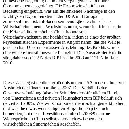
chinesische Regierung hat in den vergangenen Jahren ihre
Ökonomie neu ausgerichtet. Die Exportwirtschaft hat an
Bedeutung eingebüßt, was auf die sinkende Nachfrage in den
wichtigsten Exportmärkten in den USA und Europa
zurückzuführen ist. Infolgedessen benötigte die chinesische
Wirtschaft einen neuen Wachstumsmotor, wenn sie nicht selbst in
die Krise schlittern möchte. China konnte sein
Wirtschaftswachstum nur hochhalten, indem es eines der größten
keynesianistischen Experimente in Angriff nahm, das die Welt je
gesehen hat. Über eine massive Ausdehnung des Kredits wurde
eine weitere Investitionswelle finanziert. Das Ausmaß der Kredite
stieg daher von 122% des BIP im Jahr 2008 auf 171% im Jahr
2010.
Dieser Anstieg ist deutlich größer als in den USA in den Jahren vor
Ausbruch der Finanzmarktkrise 2007. Das Verhältnis der
Gesamtverschuldung (also der Schulden der öffentlichen Hand,
von Unternehmen und privaten Haushalten) zum BIP beläuft sich
derzeit auf 200%. Wie wir schon zuvor mehrfach angemerkt haben,
und was die etwas weitsichtigeren Bürgerlichen jetzt auch
bemerkten, hat dieser Investitionsschub seit 2008/9 enorme
Widersprüche in China selbst, aber auch zwischen den
wirtschaftlichen Supermächten geschaffen.