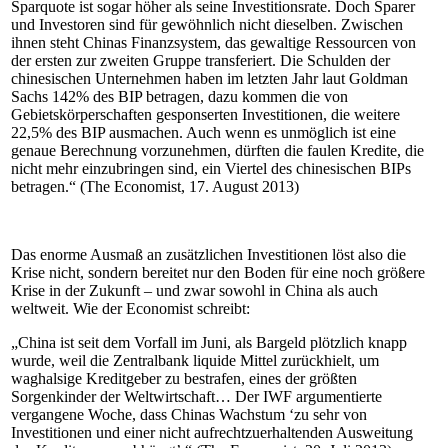
Sparquote ist sogar höher als seine Investitionsrate. Doch Sparer
und Investoren sind für gewöhnlich nicht dieselben. Zwischen
ihnen steht Chinas Finanzsystem, das gewaltige Ressourcen von
der ersten zur zweiten Gruppe transferiert. Die Schulden der
chinesischen Unternehmen haben im letzten Jahr laut Goldman
Sachs 142% des BIP betragen, dazu kommen die von
Gebietskörperschaften gesponserten Investitionen, die weitere
22,5% des BIP ausmachen. Auch wenn es unmöglich ist eine
genaue Berechnung vorzunehmen, dürften die faulen Kredite, die
nicht mehr einzubringen sind, ein Viertel des chinesischen BIPs
betragen.“ (The Economist, 17. August 2013)
Das enorme Ausmaß an zusätzlichen Investitionen löst also die
Krise nicht, sondern bereitet nur den Boden für eine noch größere
Krise in der Zukunft – und zwar sowohl in China als auch
weltweit. Wie der Economist schreibt:
„China ist seit dem Vorfall im Juni, als Bargeld plötzlich knapp
wurde, weil die Zentralbank liquide Mittel zurückhielt, um
waghalsige Kreditgeber zu bestrafen, eines der größten
Sorgenkinder der Weltwirtschaft… Der IWF argumentierte
vergangene Woche, dass Chinas Wachstum ‘zu sehr von
Investitionen und einer nicht aufrechtzuerhaltenden Ausweitung