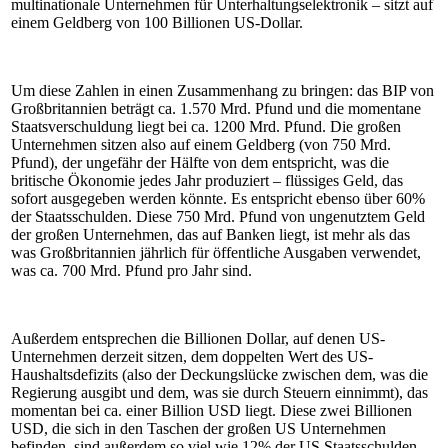
multinationale Unternehmen für Unterhaltungselektronik – sitzt auf
einem Geldberg von 100 Billionen US-Dollar.
Um diese Zahlen in einen Zusammenhang zu bringen: das BIP von
Großbritannien beträgt ca. 1.570 Mrd. Pfund und die momentane
Staatsverschuldung liegt bei ca. 1200 Mrd. Pfund. Die großen
Unternehmen sitzen also auf einem Geldberg (von 750 Mrd.
Pfund), der ungefähr der Hälfte von dem entspricht, was die
britische Ökonomie jedes Jahr produziert – flüssiges Geld, das
sofort ausgegeben werden könnte. Es entspricht ebenso über 60%
der Staatsschulden. Diese 750 Mrd. Pfund von ungenutztem Geld
der großen Unternehmen, das auf Banken liegt, ist mehr als das
was Großbritannien jährlich für öffentliche Ausgaben verwendet,
was ca. 700 Mrd. Pfund pro Jahr sind.
Außerdem entsprechen die Billionen Dollar, auf denen US-
Unternehmen derzeit sitzen, dem doppelten Wert des US-
Haushaltsdefizits (also der Deckungslücke zwischen dem, was die
Regierung ausgibt und dem, was sie durch Steuern einnimmt), das
momentan bei ca. einer Billion USD liegt. Diese zwei Billionen
USD, die sich in den Taschen der großen US Unternehmen
befinden, sind außerdem so viel wie 12% der US Staatsschulden