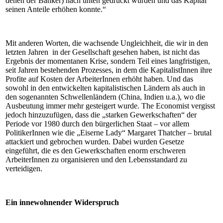
denen der Banker) nach unten gedrückt wurden und das Kapital
seinen Anteile erhöhen konnte.“
Mit anderen Worten, die wachsende Ungleichheit, die wir in den
letzten Jahren in der Gesellschaft gesehen haben, ist nicht das
Ergebnis der momentanen Krise, sondern Teil eines langfristigen,
seit Jahren bestehenden Prozesses, in dem die KapitalistInnen ihre
Profite auf Kosten der ArbeiterInnen erhöht haben. Und das
sowohl in den entwickelten kapitalistischen Ländern als auch in
den sogenannten Schwellenländern (China, Indien u.a.), wo die
Ausbeutung immer mehr gesteigert wurde. The Economist vergisst
jedoch hinzuzufügen, dass die „starken Gewerkschaften“ der
Periode vor 1980 durch den bürgerlichen Staat – vor allem
PolitikerInnen wie die „Eiserne Lady“ Margaret Thatcher – brutal
attackiert und gebrochen wurden. Dabei wurden Gesetze
eingeführt, die es den Gewerkschaften enorm erschweren
ArbeiterInnen zu organisieren und den Lebensstandard zu
verteidigen.
Ein innewohnender Widerspruch