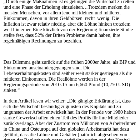
„Durch einige Maßnahmen ist es gelungen die Wirtschaft zu retten
und eine Phase der Erholung einzuleiten…Trotzdem merken die
meisten Menschen, vor allem jene mit kleinen und mittleren
Einkommen, davon in ihren Geldbörsen recht wenig. Die
Inflation ist zwar relativ niedrig, aber die Löhne hinken trotzdem
weit hinterher. Eine kürzlich von der Regierung finanzierte Studie
stellte fest, dass 52% der Briten Probleme damit haben, ihre
regelmäßigen Rechnungen zu bezahlen.
Das Dilemma geht zurück auf die frühen 2000er Jahre, als BIP und
Einkommen auseinandergegangen sind. Die
Lebenserhaltungskosten sind seither weit stärker gestiegen als die
mittleren Einkommen. Die Reallöhne werden in der
Regierungsperiode von 2010-15 um 6,660 Pfund (10,250 USD)
sinken.“
In dem Artikel lesen wir weiter: „Die gängige Erklärung ist, dass
sich die Wirtschaft beständig zugunsten des Kapitals und zu
ungunsten der Arbeit entwickelt hat. In der Periode vor 1980 haben
starke Gewerkschaften einen Teil des Profits für ihre Mitglieder
zurückverlangt. Aber der Zustrom von Millionen von ArbeiterInnen
in China und Osteuropa auf den globalen Arbeitsmarkt hat dazu
geführt, dass die Löhne und Gehälter (natürlich abgesehen von