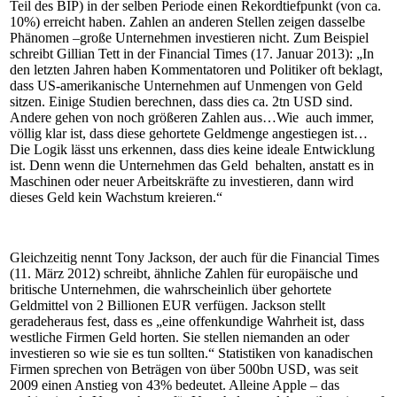
Teil des BIP) in der selben Periode einen Rekordtiefpunkt (von ca.
10%) erreicht haben. Zahlen an anderen Stellen zeigen dasselbe
Phänomen –große Unternehmen investieren nicht. Zum Beispiel
schreibt Gillian Tett in der Financial Times (17. Januar 2013): „In
den letzten Jahren haben Kommentatoren und Politiker oft beklagt,
dass US-amerikanische Unternehmen auf Unmengen von Geld
sitzen. Einige Studien berechnen, dass dies ca. 2tn USD sind.
Andere gehen von noch größeren Zahlen aus…Wie auch immer,
völlig klar ist, dass diese gehortete Geldmenge angestiegen ist…
Die Logik lässt uns erkennen, dass dies keine ideale Entwicklung
ist. Denn wenn die Unternehmen das Geld behalten, anstatt es in
Maschinen oder neuer Arbeitskräfte zu investieren, dann wird
dieses Geld kein Wachstum kreieren.“
Gleichzeitig nennt Tony Jackson, der auch für die Financial Times
(11. März 2012) schreibt, ähnliche Zahlen für europäische und
britische Unternehmen, die wahrscheinlich über gehortete
Geldmittel von 2 Billionen EUR verfügen. Jackson stellt
geradeheraus fest, dass es „eine offenkundige Wahrheit ist, dass
westliche Firmen Geld horten. Sie stellen niemanden an oder
investieren so wie sie es tun sollten.“ Statistiken von kanadischen
Firmen sprechen von Beträgen von über 500bn USD, was seit
2009 einen Anstieg von 43% bedeutet. Alleine Apple – das