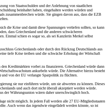
nzung von Staatsschulden und der Anlehnung von staatlichen
Verschuldung beinhaltet haben, eingehalten werden würden und
emals zusammenbrechen würde. Sie gingen davon aus, dass die EZB
elten.
ich die Krise und damit diese Spannungen vertiefen sollten, so kann
Boden, dass Griechenland und die anderen schwächeren
. Einmal schien es sogar so, als sei Kanzlerin Merkel selbst
usschluss Griechenlands oder durch den Rückzug Deutschlands aus
ine tiefe Krise treiben und die schwäche Erholung der Wirtschaft
 den Kreditmärkten vorbei zu finanzieren. Griechenland würde dann
irtschaftswachstum ankurbeln würde. Die Alternative hierzu besteht
 und von der EU verlangte Sparpolitik zu flüchten.
egierung sie nur einführen würde, um sie abwerten zu können. Dieses
chenlands und auch dort nicht überall akzeptiert werden würde.
 aus der Währungsunion wären daher unerschwinglich hoch.
age nicht möglich. In jedem Fall werden alle 27 EU-Mitgliedsstaaten
lte. Auch wenn das irgendwie eingefädelt werden könnte, so ist