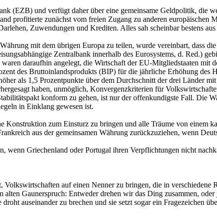
ank (EZB) und verfügt daher über eine gemeinsame Geldpolitik, die wed
and profitierte zunächst vom freien Zugang zu anderen europäischen M
Darlehen, Zuwendungen und Krediten. Alles sah scheinbar bestens aus in
e Währung mit dem übrigen Europa zu teilen, wurde vereinbart, dass 
ungsabhängige Zentralbank innerhalb des Eurosystems, d. Red.) gebil
 waren daraufhin angelegt, die Wirtschaft der EU-Mitgliedstaaten mit 
ozent des Bruttoinlandsprodukts (BIP) für die jährliche Erhöhung des H
höher als 1,5 Prozentpunkte über dem Durchschnitt der drei Länder mit d
orhergesagt haben, unmöglich, Konvergenzkriterien für Volkswirtschafte
litätspakt konform zu gehen, ist nur der offenkundigste Fall. Die Wah
geln in Einklang gewesen ist.
he Konstruktion zum Einsturz zu bringen und alle Träume von einem ka
oht, Frankreich aus der gemeinsamen Währung zurückzuziehen, wenn Deu
, wenn Griechenland oder Portugal ihren Verpflichtungen nicht nachkä
t, Volkswirtschaften auf einen Nenner zu bringen, die in verschiedene R
alten Gaunerspruch: Entweder drehen wir das Ding zusammen, oder j
 droht auseinander zu brechen und sie setzt sogar ein Fragezeichen ü