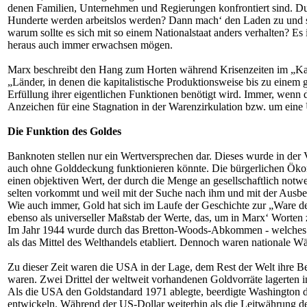
denen Familien, Unternehmen und Regierungen konfrontiert sind. Du
Hunderte werden arbeitslos werden? Dann mach‘ den Laden zu und se
warum sollte es sich mit so einem Nationalstaat anders verhalten? E
heraus auch immer erwachsen mögen.
Marx beschreibt den Hang zum Horten während Krisenzeiten im „Ka
„Länder, in denen die kapitalistische Produktionsweise bis zu einem
Erfüllung ihrer eigentlichen Funktionen benötigt wird. Immer, wenn 
Anzeichen für eine Stagnation in der Warenzirkulation bzw. um eine
Die Funktion des Goldes
Banknoten stellen nur ein Wertversprechen dar. Dieses wurde in der V
auch ohne Golddeckung funktionieren könnte. Die bürgerlichen Ökono
einen objektiven Wert, der durch die Menge an gesellschaftlich notwe
selten vorkommt und weil mit der Suche nach ihm und mit der Ausb
Wie auch immer, Gold hat sich im Laufe der Geschichte zur „Ware der
ebenso als universeller Maßstab der Werte, das, um in Marx‘ Worten 
Im Jahr 1944 wurde durch das Bretton-Woods-Abkommen - welches das
als das Mittel des Welthandels etabliert. Dennoch waren nationale W
Zu dieser Zeit waren die USA in der Lage, dem Rest der Welt ihre 
waren. Zwei Drittel der weltweit vorhandenen Goldvorräte lagerten 
Als die USA den Goldstandard 1971 ablegte, beerdigte Washington 
entwickeln. Während der US-Dollar weiterhin als die Leitwährung de