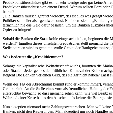
Produktionsüberschüsse gibt es nur sehr wenige oder gar keine Anrei
Produktionsüberschuss von einem Drittel. Warum sollten Ford oder G
haben?
„Die Banken müssen gerettet werden“, das ist alles was gesagt werden
Politiker schneller als irgendwer sonst. Nachdem sie die „Banken gere
tatsächlich nie das Geld dafür besaßen, um die Banken auszubezahlen
Opfer zu bringen!
Sobald die Banken die Staatskohle eingesackt haben, beginnen die M
werden!“ Inmitten dieses unseligen Gequatsches stellt niemand die 
Stelle betreten wir das geheimnisvolle Gebiet der Bankgeheimnisse, 
Was bedeutet die „Kreditklemme“?
Solange die kapitalistische Weltwirtschaft wuchs, boomten die Märk
oder Staaten. Jeder genoss den fröhlichen Karneval der Kohlemachges
steigen! Die Banken verleihen Geld, das sie gar nicht haben? Lasst s
Wenn der Tag der Abrechnung kommt (und er kommt immer), verändert 
Geld zurück. An die Stelle eines vormals freundlichen Haltung der Fre
eifersüchtig bewacht, so dass niemand sehen kann, wie viel Besitz e
Während einer Krise hat es den Anschein, als kehrte die Bourgeoisi
Nun akzeptiert niemand mehr Zahlungsversprechen. Man will keine V
Banken, nicht den Regierungen. Man akzeptiert nur noch Handfestes.