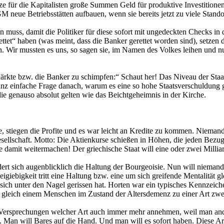
ze für die Kapitalisten große Summen Geld für produktive Investitionen
M neue Betriebsstätten aufbauen, wenn sie bereits jetzt zu viele Sta
 muss, damit die Politiker für diese sofort mit ungedeckten Checks in 
ttet“ haben (was meint, dass die Banker gerettet worden sind), setzen di
. Wir mussten es uns, so sagen sie, im Namen des Volkes leihen und nu
ärkte bzw. die Banker zu schimpfen:“ Schaut her! Das Niveau der Sta
ganz einfache Frage danach, warum es eine so hohe Staatsverschuldung
die genauso absolut gelten wie das Beichtgeheimnis in der Kirche.
te, stiegen die Profite und es war leicht an Kredite zu kommen. Niema
ellschaft. Motto: Die Aktienkurse schießen in Höhen, die jeden Bezug
ie damit weitermachen! Der griechische Staat will eine oder zwei Mill
sich augenblicklich die Haltung der Bourgeoisie. Nun will niemand m
igiebigkeit tritt eine Haltung bzw. eine um sich greifende Mentalität gl
r sich unter den Nagel gerissen hat. Horten war ein typisches Kennzeic
e, gleich einem Menschen im Zustand der Altersdemenz zu einer Art zwe
ersprechungen welcher Art auch immer mehr annehmen, weil man andere
 Man will Bares auf die Hand. Und man will es sofort haben. Diese Ar