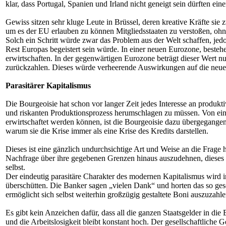
klar, dass Portugal, Spanien und Irland nicht geneigt sein dürften e
Gewiss sitzen sehr kluge Leute in Brüssel, deren kreative Kräfte si
um es der EU erlauben zu können Mitgliedsstaaten zu verstoßen, ohne
Solch ein Schritt würde zwar das Problem aus der Welt schaffen, je
Rest Europas begeistert sein würde. In einer neuen Eurozone, beste
erwirtschaften. In der gegenwärtigen Eurozone beträgt dieser Wert nu
zurückzahlen. Dieses würde verheerende Auswirkungen auf die neue 
Parasitärer Kapitalismus
Die Bourgeoisie hat schon vor langer Zeit jedes Interesse an produkt
und riskanten Produktionsprozess herumschlagen zu müssen. Von eini
erwirtschaftet werden können, ist die Bourgeoisie dazu übergegangen,
warum sie die Krise immer als eine Krise des Kredits darstellen.
Dieses ist eine gänzlich undurchsichtige Art und Weise an die Frage h
Nachfrage über ihre gegebenen Grenzen hinaus auszudehnen, dieses g
selbst.
Der eindeutig parasitäre Charakter des modernen Kapitalismus wird 
überschütten. Die Banker sagen „vielen Dank“ und horten das so ges
ermöglicht sich selbst weiterhin großzügig gestaltete Boni auszuzahle
Es gibt kein Anzeichen dafür, dass all die ganzen Staatsgelder in die
und die Arbeitslosigkeit bleibt konstant hoch. Der gesellschaftliche 