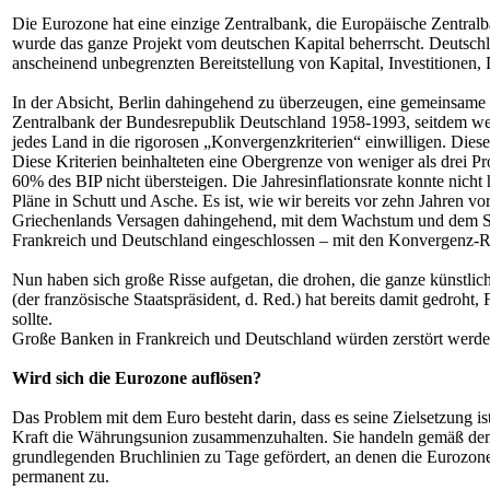
Die Eurozone hat eine einzige Zentralbank, die Europäische Zentralb
wurde das ganze Projekt vom deutschen Kapital beherrscht. Deutschl
anscheinend unbegrenzten Bereitstellung von Kapital, Investitionen, 
In der Absicht, Berlin dahingehend zu überzeugen, eine gemeinsam
Zentralbank der Bundesrepublik Deutschland 1958-1993, seitdem weis
jedes Land in die rigorosen „Konvergenzkriterien“ einwilligen. Diese
Diese Kriterien beinhalteten eine Obergrenze von weniger als drei Pr
60% des BIP nicht übersteigen. Die Jahresinflationsrate konnte nicht 
Pläne in Schutt und Asche. Es ist, wie wir bereits vor zehn Jahren v
Griechenlands Versagen dahingehend, mit dem Wachstum und dem Stabi
Frankreich und Deutschland eingeschlossen – mit den Konvergenz-Re
Nun haben sich große Risse aufgetan, die drohen, die ganze künstlic
(der französische Staatspräsident, d. Red.) hat bereits damit gedr
sollte.
Große Banken in Frankreich und Deutschland würden zerstört werden
Wird sich die Eurozone auflösen?
Das Problem mit dem Euro besteht darin, dass es seine Zielsetzung is
Kraft die Währungsunion zusammenzuhalten. Sie handeln gemäß dem 
grundlegenden Bruchlinien zu Tage gefördert, an denen die Eurozone
permanent zu.