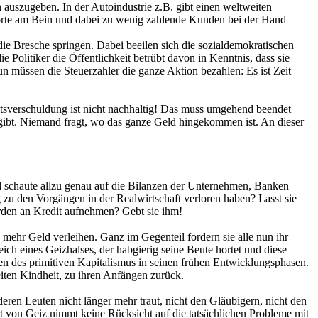
 auszugeben. In der Autoindustrie z.B. gibt einen weltweiten
ndorte am Bein und dabei zu wenig zahlende Kunden bei der Hand
die Bresche springen. Dabei beeilen sich die sozialdemokratischen
e Politiker die Öffentlichkeit betrübt davon in Kenntnis, dass sie
n müssen die Steuerzahler die ganze Aktion bezahlen: Es ist Zeit
atsverschuldung ist nicht nachhaltig! Das muss umgehend beendet
 gibt. Niemand fragt, wo das ganze Geld hingekommen ist. An dieser
nd schaute allzu genau auf die Bilanzen der Unternehmen, Banken
 zu den Vorgängen in der Realwirtschaft verloren haben? Lasst sie
iarden an Kredit aufnehmen? Gebt sie ihm!
ehr Geld verleihen. Ganz im Gegenteil fordern sie alle nun ihr
eich eines Geizhalses, der habgierig seine Beute hortet und diese
hen des primitiven Kapitalismus in seinen frühen Entwicklungsphasen.
iten Kindheit, zu ihren Anfängen zurück.
n Leuten nicht länger mehr traut, nicht den Gläubigern, nicht den
t von Geiz nimmt keine Rücksicht auf die tatsächlichen Probleme mit