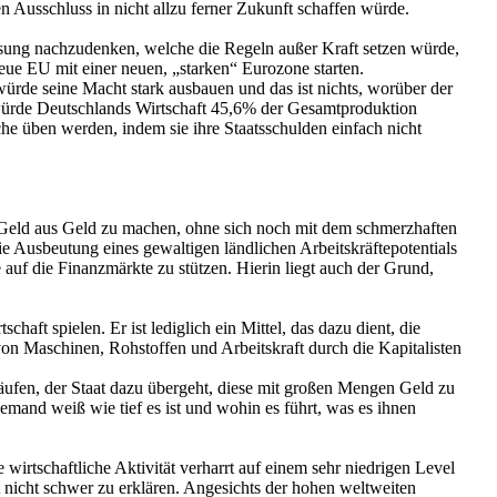
n Ausschluss in nicht allzu ferner Zukunft schaffen würde.
 Lösung nachzudenken, welche die Regeln außer Kraft setzen würde,
eue EU mit einer neuen, „starken“ Eurozone starten.
ürde seine Macht stark ausbauen und das ist nichts, worüber der
 würde Deutschlands Wirtschaft 45,6% der Gesamtproduktion
che üben werden, indem sie ihre Staatsschulden einfach nicht
ach Geld aus Geld zu machen, ohne sich noch mit dem schmerzhaften
 Ausbeutung eines gewaltigen ländlichen Arbeitskräftepotentials
auf die Finanzmärkte zu stützen. Hierin liegt auch der Grund,
aft spielen. Er ist lediglich ein Mittel, das dazu dient, die
on Maschinen, Rohstoffen und Arbeitskraft durch die Kapitalisten
äufen, der Staat dazu übergeht, diese mit großen Mengen Geld zu
mand weiß wie tief es ist und wohin es führt, was es ihnen
 wirtschaftliche Aktivität verharrt auf einem sehr niedrigen Level
st nicht schwer zu erklären. Angesichts der hohen weltweiten