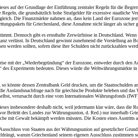
eses auf der Grundlage der Einführung zentraler Regeln für die Begre
 Regeln, die grundsätzlich hohe Strafgelder für exzessive staatliche 
sogleich. Die Finanzmärkte nahmen an, dass kein Land der Eurozone j
ttungspakets für Griechenland, diese Annahme nicht länger als sicher g
timmt. Dennoch gibt es ernsthafte Zerwürfnisse in Deutschland. Wenn s
ganz verlässt. In Deutschland gewinnt zunehmend die Vorstellung an 
 werden sollten, sofern diese ihre Schulden nicht zurückzahlen werden
Krise mit der „Wiederbegründung“ der Eurozone, entweder durch den A
s“ des Experiments bedeuten. Dieses würde die Weltwährungsmärkte in e
so könnte dessen Zentralbank Geld drucken, um die Staatsschulden an
ie Auslandsnachfrage nach für griechische Produkte beleben und das W
selbst, verursacht durch eine vom Internationalen Währungsfonds (IWF)
eses insbesondere deshalb nicht, weil jedermann klar wäre, dass die R
or Beitritt des Landes zur Währungsunion, d. Red.) nur innerhalb Grie
che mit Gewalt bekämpft werden müssten. Die Kosten eines Austritts
 Ausschluss von Staaten aus der Währungsunion auf gesetzlicher Grundl
fdrängt, warum Griechenland seinem eigenen Ausschluss zustimmen sol