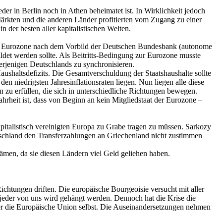
er in Berlin noch in Athen beheimatet ist. In Wirklichkeit jedoch
ärkten und die anderen Länder profitierten vom Zugang zu einer
 der besten aller kapitalistischen Welten.
die Eurozone nach dem Vorbild der Deutschen Bundesbank (autonome
det werden sollte. Als Beitritts-Bedingung zur Eurozone musste
derjenigen Deutschlands zu synchronisieren.
aushaltsdefizits. Die Gesamtverschuldung der Staatshaushalte sollte
en niedrigsten Jahresinflationsraten liegen. Nun liegen alle diese
n zu erfüllen, die sich in unterschiedliche Richtungen bewegen.
rheit ist, dass von Beginn an kein Mitgliedstaat der Eurozone –
pitalistisch vereinigten Europa zu Grabe tragen zu müssen. Sarkozy
tschland den Transferzahlungen an Griechenland nicht zustimmen
men, da sie diesen Ländern viel Geld geliehen haben.
ichtungen driften. Die europäische Bourgeoisie versucht mit aller
eder von uns wird gehängt werden. Dennoch hat die Krise die
ber die Europäische Union selbst. Die Auseinandersetzungen nehmen