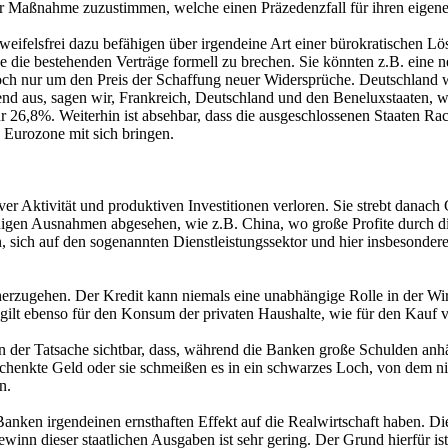
iner Maßnahme zuzustimmen, welche einen Präzedenzfall für ihren eigene
e zweifelsfrei dazu befähigen über irgendeine Art einer bürokratischen
 die bestehenden Verträge formell zu brechen. Sie könnten z.B. eine n
doch nur um den Preis der Schaffung neuer Widersprüche. Deutschland w
hend aus, sagen wir, Frankreich, Deutschland und den Beneluxstaaten,
r 26,8%. Weiterhin ist absehbar, dass die ausgeschlossenen Staaten Ra
Eurozone mit sich bringen.
iver Aktivität und produktiven Investitionen verloren. Sie strebt dan
gen Ausnahmen abgesehen, wie z.B. China, wo große Profite durch die
 sich auf den sogenannten Dienstleistungssektor und hier insbesondere 
erzugehen. Der Kredit kann niemals eine unabhängige Rolle in der Wirtsch
ilt ebenso für den Konsum der privaten Haushalte, wie für den Kauf v
in der Tatsache sichtbar, dass, während die Banken große Schulden anh
chenkte Geld oder sie schmeißen es in ein schwarzes Loch, von dem nie
n.
 Banken irgendeinen ernsthaften Effekt auf die Realwirtschaft haben. Die
Gewinn dieser staatlichen Ausgaben ist sehr gering. Der Grund hierfür i