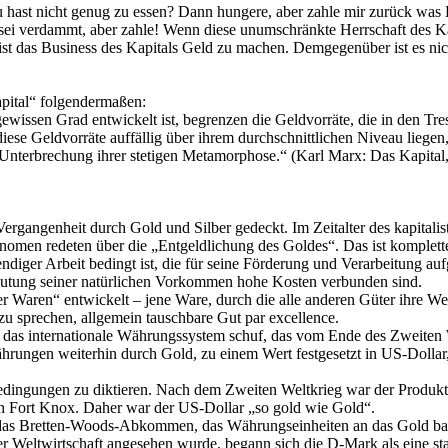
 hast nicht genug zu essen? Dann hungere, aber zahle mir zurück was
i verdammt, aber zahle! Wenn diese unumschränkte Herrschaft des Ka
s ist das Business des Kapitals Geld zu machen. Demgegenüber ist es ni
pital“ folgendermaßen:
 gewissen Grad entwickelt ist, begrenzen die Geldvorräte, die in den T
diese Geldvorräte auffällig über ihrem durchschnittlichen Niveau liege
 Unterbrechung ihrer stetigen Metamorphose.“ (Karl Marx: Das Kapita
ergangenheit durch Gold und Silber gedeckt. Im Zeitalter des kapitalist
men redeten über die „Entgeldlichung des Goldes“. Das ist komplette
ndiger Arbeit bedingt ist, die für seine Förderung und Verarbeitung au
eutung seiner natürlichen Vorkommen hohe Kosten verbunden sind.
 Waren“ entwickelt – jene Ware, durch die alle anderen Güter ihre Wert
zu sprechen, allgemein tauschbare Gut par excellence.
 internationale Währungssystem schuf, das vom Ende des Zweiten Welt
ährungen weiterhin durch Gold, zu einem Wert festgesetzt in US-Dollar
Bedingungen zu diktieren. Nach dem Zweiten Weltkrieg war der Produkt
in Fort Knox. Daher war der US-Dollar „so gold wie Gold“.
das Bretten-Woods-Abkommen, das Währungseinheiten an das Gold band
r Weltwirtschaft angesehen wurde, begann sich die D-Mark als eine sta