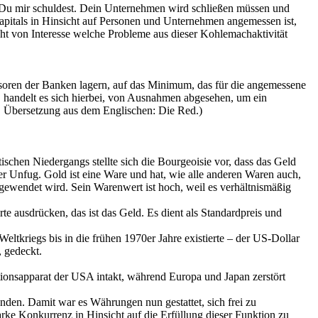
 Du mir schuldest. Dein Unternehmen wird schließen müssen und
pitals in Hinsicht auf Personen und Unternehmen angemessen ist,
cht von Interesse welche Probleme aus dieser Kohlemachaktivität
resoren der Banken lagern, auf das Minimum, das für die angemessene
n, handelt es sich hierbei, von Ausnahmen abgesehen, um ein
l, Übersetzung aus dem Englischen: Die Red.)
ischen Niedergangs stellte sich die Bourgeoisie vor, dass das Geld
r Unfug. Gold ist eine Ware und hat, wie alle anderen Waren auch,
fgewendet wird. Sein Warenwert ist hoch, weil es verhältnismäßig
e ausdrücken, das ist das Geld. Es dient als Standardpreis und
kriegs bis in die frühen 1970er Jahre existierte – der US-Dollar
, gedeckt.
ionsapparat der USA intakt, während Europa und Japan zerstört
en. Damit war es Währungen nun gestattet, sich frei zu
rke Konkurrenz in Hinsicht auf die Erfüllung dieser Funktion zu