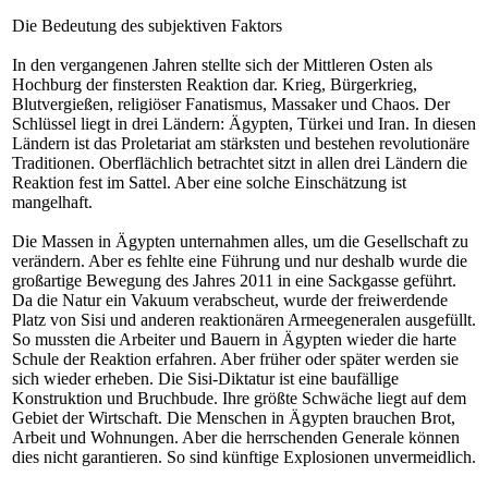
Die Bedeutung des subjektiven Faktors
In den vergangenen Jahren stellte sich der Mittleren Osten als
Hochburg der finstersten Reaktion dar. Krieg, Bürgerkrieg,
Blutvergießen, religiöser Fanatismus, Massaker und Chaos. Der
Schlüssel liegt in drei Ländern: Ägypten, Türkei und Iran. In diesen
Ländern ist das Proletariat am stärksten und bestehen revolutionäre
Traditionen. Oberflächlich betrachtet sitzt in allen drei Ländern die
Reaktion fest im Sattel. Aber eine solche Einschätzung ist
mangelhaft.
Die Massen in Ägypten unternahmen alles, um die Gesellschaft zu
verändern. Aber es fehlte eine Führung und nur deshalb wurde die
großartige Bewegung des Jahres 2011 in eine Sackgasse geführt.
Da die Natur ein Vakuum verabscheut, wurde der freiwerdende
Platz von Sisi und anderen reaktionären Armeegeneralen ausgefüllt.
So mussten die Arbeiter und Bauern in Ägypten wieder die harte
Schule der Reaktion erfahren. Aber früher oder später werden sie
sich wieder erheben. Die Sisi-Diktatur ist eine baufällige
Konstruktion und Bruchbude. Ihre größte Schwäche liegt auf dem
Gebiet der Wirtschaft. Die Menschen in Ägypten brauchen Brot,
Arbeit und Wohnungen. Aber die herrschenden Generale können
dies nicht garantieren. So sind künftige Explosionen unvermeidlich.