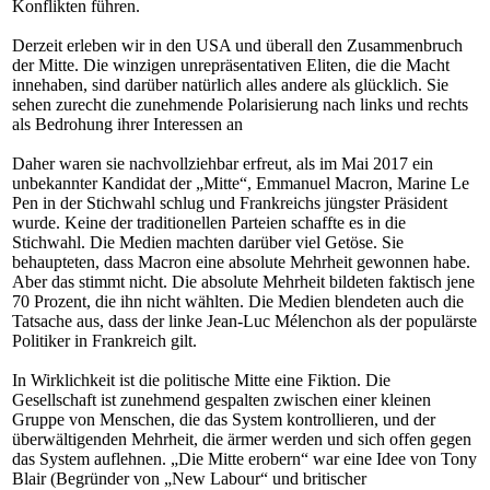
Konflikten führen.
Derzeit erleben wir in den USA und überall den Zusammenbruch
der Mitte. Die winzigen unrepräsentativen Eliten, die die Macht
innehaben, sind darüber natürlich alles andere als glücklich. Sie
sehen zurecht die zunehmende Polarisierung nach links und rechts
als Bedrohung ihrer Interessen an
Daher waren sie nachvollziehbar erfreut, als im Mai 2017 ein
unbekannter Kandidat der „Mitte“, Emmanuel Macron, Marine Le
Pen in der Stichwahl schlug und Frankreichs jüngster Präsident
wurde. Keine der traditionellen Parteien schaffte es in die
Stichwahl. Die Medien machten darüber viel Getöse. Sie
behaupteten, dass Macron eine absolute Mehrheit gewonnen habe.
Aber das stimmt nicht. Die absolute Mehrheit bildeten faktisch jene
70 Prozent, die ihn nicht wählten. Die Medien blendeten auch die
Tatsache aus, dass der linke Jean-Luc Mélenchon als der populärste
Politiker in Frankreich gilt.
In Wirklichkeit ist die politische Mitte eine Fiktion. Die
Gesellschaft ist zunehmend gespalten zwischen einer kleinen
Gruppe von Menschen, die das System kontrollieren, und der
überwältigenden Mehrheit, die ärmer werden und sich offen gegen
das System auflehnen. „Die Mitte erobern“ war eine Idee von Tony
Blair (Begründer von „New Labour“ und britischer