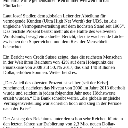
Milliardäre ihre gemeinsamen Reichtümer weltweit um das
Fünffache.
Laut Josef Stadler, dem globalen Leiter der Abteilung für
vermögende Kunden (Ultra High Net Worth) der UBS, ist „die
ungleiche Vermögensverteilung auf dem höchsten Stand seit 1905“.
Das reichste Prozent besitzt mehr als die Hälfte des weltweiten
Wohlstands, besagt ein aktueller Bericht, der die wachsende Lücke
zwischen den Superreichen und dem Rest der Menschheit
beleuchtet.
Ein Bericht von Credit Suisse zeigte, dass die reichsten Menschen
in der Welt ihren Reichtum von 42% auf dem Höhepunkt der
Finanzkrise von 2008 auf 50,1% 2017, das sind 140 Billionen
Dollar, erhöhen konnten. Weiter heißt es:
„Der Anteil des obersten Prozent ist seither [seit der Krise]
zunehmend, nachdem das Niveau von 2000 im Jahre 2013 überholt
wurde und seitdem in jedem folgenden Jahr neue Höchstwerte
erzielt wurden.“ Die Bank schreibt weiter, „die globale ungleiche
Vermögensverteilung war sicherlich hoch und stieg in der Periode
nach der Krise“.
Der Anstieg des Reichtums unter den schon sehr Reichen führte in
den letzten Jahren zur Etablierung von 2,3 Mio. neuen Dollar-