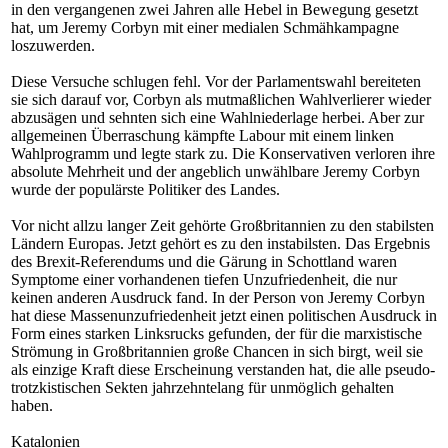
in den vergangenen zwei Jahren alle Hebel in Bewegung gesetzt
hat, um Jeremy Corbyn mit einer medialen Schmähkampagne
loszuwerden.
Diese Versuche schlugen fehl. Vor der Parlamentswahl bereiteten
sie sich darauf vor, Corbyn als mutmaßlichen Wahlverlierer wieder
abzusägen und sehnten sich eine Wahlniederlage herbei. Aber zur
allgemeinen Überraschung kämpfte Labour mit einem linken
Wahlprogramm und legte stark zu. Die Konservativen verloren ihre
absolute Mehrheit und der angeblich unwählbare Jeremy Corbyn
wurde der populärste Politiker des Landes.
Vor nicht allzu langer Zeit gehörte Großbritannien zu den stabilsten
Ländern Europas. Jetzt gehört es zu den instabilsten. Das Ergebnis
des Brexit-Referendums und die Gärung in Schottland waren
Symptome einer vorhandenen tiefen Unzufriedenheit, die nur
keinen anderen Ausdruck fand. In der Person von Jeremy Corbyn
hat diese Massenunzufriedenheit jetzt einen politischen Ausdruck in
Form eines starken Linksrucks gefunden, der für die marxistische
Strömung in Großbritannien große Chancen in sich birgt, weil sie
als einzige Kraft diese Erscheinung verstanden hat, die alle pseudo-
trotzkistischen Sekten jahrzehntelang für unmöglich gehalten
haben.
Katalonien