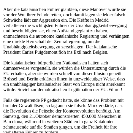
Aber die katalanischen Führer glaubten, diese Manöver würde sie
vor der Wut ihrer Feinde retten, doch damit lagen sie leider falsch.
Schwäche lädt zur Aggression ein. Die Kräfte in Madrid
verhafteten die wichtigsten Führer der Unabhängigkeitsbewegung
und beschuldigten sie, einen Aufstand geplant zu haben,
entmachteten die autonome katalanische Regierung und verhängten
eine direkte Herrschaft der Zentralregierung, um die
Unabhängigkeitsbewegung zu zerschlagen. Der katalanische
Präsident Carles Puigdemont floh ins Exil nach Belgien.
Die katalanischen bürgerlichen Nationalisten hatten sich
dummerweise vorgestellt, sie würden die Unterstützung durch die
EU erhalten, aber sie wurden schnell von dieser Illusion geheilt.
Brüssel und Berlin erklärten ihnen in unzweideutiger Weise, dass
ein unabhängiger katalanischer Staat von Europa nicht anerkannt
würde. Soviel zur demokratischen Legitimation der EU-Führer!
Falls die regierende PP gedacht hatte, sie könne das Problem mit
brutaler Gewalt lösen, so lag auch sie falsch. Marx erklärte, dass
die Revolution die Peitsche der Konterrevolution benötigt. Am
Samstag, den 21.Oktober demonstrierten 450.000 Menschen in
Barcelona, während in weiteren Städten in ganz Katalonien
zehntausende auf die Straßen gingen, um die Freiheit für ihre
verhafteten Führer zu fordern.