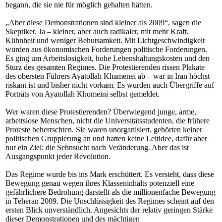
begann, die sie nie für möglich gehalten hätten.
„Aber diese Demonstrationen sind kleiner als 2009“, sagen die
Skeptiker. Ja – kleiner, aber auch radikaler, mit mehr Kraft,
Kühnheit und weniger Behutsamkeit. Mit Lichtgeschwindigkeit
wurden aus ökonomischen Forderungen politische Forderungen.
Es ging um Arbeitslosigkeit, hohe Lebenshaltungskosten und den
Sturz des gesamten Regimes. Die Protestierenden rissen Plakate
des obersten Führers Ayatollah Khamenei ab – war in Iran höchst
riskant ist und bisher nicht vorkam. Es wurden auch Übergriffe auf
Porträts von Ayatollah Khomeini selbst gemeldet.
Wer waren diese Protestierenden? Überwiegend junge, arme,
arbeitslose Menschen, nicht die Universitätsstudenten, die frühere
Proteste beherrschten. Sie waren unorganisiert, gehörten keiner
politischen Gruppierung an und hatten keine Leitidee, dafür aber
nur ein Ziel: die Sehnsucht nach Veränderung. Aber das ist
Ausgangspunkt jeder Revolution.
Das Regime wurde bis ins Mark erschüttert. Es versteht, dass diese
Bewegung genau wegen ihres Klasseninhalts potenziell eine
gefährlichere Bedrohung darstellt als die millionenfache Bewegung
in Teheran 2009. Die Unschlüssigkeit des Regimes scheint auf den
ersten Blick unverständlich. Angesichts der relativ geringen Stärke
dieser Demonstrationen und des mächtigen