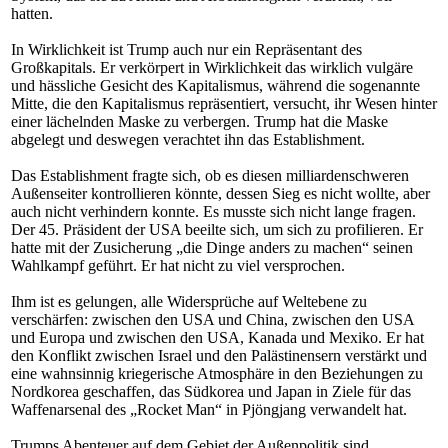
hatten.
In Wirklichkeit ist Trump auch nur ein Repräsentant des
Großkapitals. Er verkörpert in Wirklichkeit das wirklich vulgäre
und hässliche Gesicht des Kapitalismus, während die sogenannte
Mitte, die den Kapitalismus repräsentiert, versucht, ihr Wesen hinter
einer lächelnden Maske zu verbergen. Trump hat die Maske
abgelegt und deswegen verachtet ihn das Establishment.
Das Establishment fragte sich, ob es diesen milliardenschweren
Außenseiter kontrollieren könnte, dessen Sieg es nicht wollte, aber
auch nicht verhindern konnte. Es musste sich nicht lange fragen.
Der 45. Präsident der USA beeilte sich, um sich zu profilieren. Er
hatte mit der Zusicherung „die Dinge anders zu machen“ seinen
Wahlkampf geführt. Er hat nicht zu viel versprochen.
Ihm ist es gelungen, alle Widersprüche auf Weltebene zu
verschärfen: zwischen den USA und China, zwischen den USA
und Europa und zwischen den USA, Kanada und Mexiko. Er hat
den Konflikt zwischen Israel und den Palästinensern verstärkt und
eine wahnsinnig kriegerische Atmosphäre in den Beziehungen zu
Nordkorea geschaffen, das Südkorea und Japan in Ziele für das
Waffenarsenal des „Rocket Man“ in Pjöngjang verwandelt hat.
Trumps Abenteuer auf dem Gebiet der Außenpolitik sind