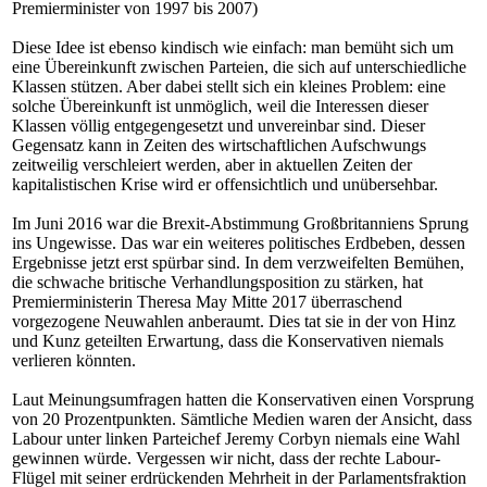
Premierminister von 1997 bis 2007)
Diese Idee ist ebenso kindisch wie einfach: man bemüht sich um
eine Übereinkunft zwischen Parteien, die sich auf unterschiedliche
Klassen stützen. Aber dabei stellt sich ein kleines Problem: eine
solche Übereinkunft ist unmöglich, weil die Interessen dieser
Klassen völlig entgegengesetzt und unvereinbar sind. Dieser
Gegensatz kann in Zeiten des wirtschaftlichen Aufschwungs
zeitweilig verschleiert werden, aber in aktuellen Zeiten der
kapitalistischen Krise wird er offensichtlich und unübersehbar.
Im Juni 2016 war die Brexit-Abstimmung Großbritanniens Sprung
ins Ungewisse. Das war ein weiteres politisches Erdbeben, dessen
Ergebnisse jetzt erst spürbar sind. In dem verzweifelten Bemühen,
die schwache britische Verhandlungsposition zu stärken, hat
Premierministerin Theresa May Mitte 2017 überraschend
vorgezogene Neuwahlen anberaumt. Dies tat sie in der von Hinz
und Kunz geteilten Erwartung, dass die Konservativen niemals
verlieren könnten.
Laut Meinungsumfragen hatten die Konservativen einen Vorsprung
von 20 Prozentpunkten. Sämtliche Medien waren der Ansicht, dass
Labour unter linken Parteichef Jeremy Corbyn niemals eine Wahl
gewinnen würde. Vergessen wir nicht, dass der rechte Labour-
Flügel mit seiner erdrückenden Mehrheit in der Parlamentsfraktion