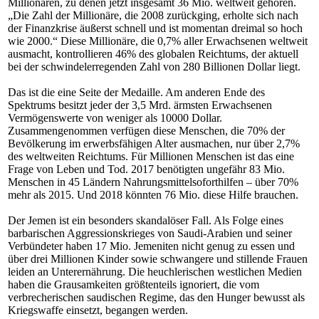
Millionären, zu denen jetzt insgesamt 36 Mio. weltweit gehören.
„Die Zahl der Millionäre, die 2008 zurückging, erholte sich nach
der Finanzkrise äußerst schnell und ist momentan dreimal so hoch
wie 2000.“ Diese Millionäre, die 0,7% aller Erwachsenen weltweit
ausmacht, kontrollieren 46% des globalen Reichtums, der aktuell
bei der schwindelerregenden Zahl von 280 Billionen Dollar liegt.
Das ist die eine Seite der Medaille. Am anderen Ende des
Spektrums besitzt jeder der 3,5 Mrd. ärmsten Erwachsenen
Vermögenswerte von weniger als 10000 Dollar.
Zusammengenommen verfügen diese Menschen, die 70% der
Bevölkerung im erwerbsfähigen Alter ausmachen, nur über 2,7%
des weltweiten Reichtums. Für Millionen Menschen ist das eine
Frage von Leben und Tod. 2017 benötigten ungefähr 83 Mio.
Menschen in 45 Ländern Nahrungsmittelsoforthilfen – über 70%
mehr als 2015. Und 2018 könnten 76 Mio. diese Hilfe brauchen.
Der Jemen ist ein besonders skandalöser Fall. Als Folge eines
barbarischen Aggressionskrieges von Saudi-Arabien und seiner
Verbündeter haben 17 Mio. Jemeniten nicht genug zu essen und
über drei Millionen Kinder sowie schwangere und stillende Frauen
leiden an Unterernährung. Die heuchlerischen westlichen Medien
haben die Grausamkeiten größtenteils ignoriert, die vom
verbrecherischen saudischen Regime, das den Hunger bewusst als
Kriegswaffe einsetzt, begangen werden.