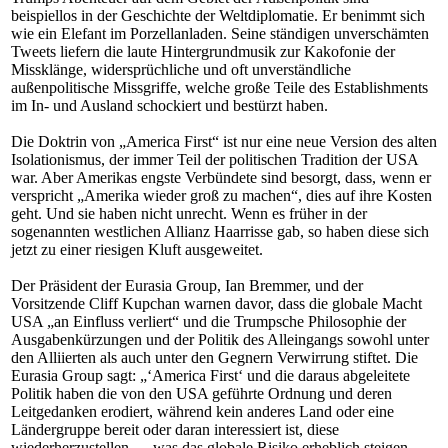
beispiellos in der Geschichte der Weltdiplomatie. Er benimmt sich
wie ein Elefant im Porzellanladen. Seine ständigen unverschämten
Tweets liefern die laute Hintergrundmusik zur Kakofonie der
Missklänge, widersprüchliche und oft unverständliche
außenpolitische Missgriffe, welche große Teile des Establishments
im In- und Ausland schockiert und bestürzt haben.
Die Doktrin von „America First“ ist nur eine neue Version des alten
Isolationismus, der immer Teil der politischen Tradition der USA
war. Aber Amerikas engste Verbündete sind besorgt, dass, wenn er
verspricht „Amerika wieder groß zu machen“, dies auf ihre Kosten
geht. Und sie haben nicht unrecht. Wenn es früher in der
sogenannten westlichen Allianz Haarrisse gab, so haben diese sich
jetzt zu einer riesigen Kluft ausgeweitet.
Der Präsident der Eurasia Group, Ian Bremmer, und der
Vorsitzende Cliff Kupchan warnen davor, dass die globale Macht
USA „an Einfluss verliert“ und die Trumpsche Philosophie der
Ausgabenkürzungen und der Politik des Alleingangs sowohl unter
den Alliierten als auch unter den Gegnern Verwirrung stiftet. Die
Eurasia Group sagt: „‘America First‘ und die daraus abgeleitete
Politik haben die von den USA geführte Ordnung und deren
Leitgedanken erodiert, während kein anderes Land oder eine
Ländergruppe bereit oder daran interessiert ist, diese
wiederherzustellen … was das globale Risiko erheblich steigen