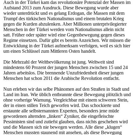
Auch in der Türkei kam das revolutionäre Potenzial der Massen im
Aufstand 2013 zum Ausdruck. Diese Bewegung wurde aber
wieder unterdrückt und es gelang Erdogan, die Massen mit dem
Trumpf des türkischen Nationalismus und einem brutalen Krieg
gegen die Kurden abzulenken. Aber Millionen unterprivilegierter
Menschen in der Türkei werden vom Nationalismus allein nicht
satt. Früher oder später wird eine Gegenbewegung gegen dieses
Regime einsetzen. Dafür gibt es bereits Anzeichen. Wir müssen die
Entwicklung in der Türkei aufmerksam verfolgen, weil es sich hier
um einen Schlüssel zum Mittleren Osten handelt.
Die Mehrzahl der Weltbevölkerung ist jung. Weltweit sind
mindestens 60 Prozent der jungen Menschen zwischen 15 und 24
Jahren arbeitslos. Die brennende Unzufriedenheit dieser jungen
Menschen hat schon 2011 die Arabische Revolution entfacht.
Nun erleben wir das selbe Phänomen auf den Straßen in Stadt und
Land im Iran. Wie üblich entbrannte diese Bewegung plötzlich und
ohne vorherige Warnung. Vergleichbar mit einem schweren Stein,
der in einen stillen Teich geworfen wird. Das schockierte und
erstaunte alle selbsternannten Experten, besonders jene müde
gewordenen alternden „linken“ Zyniker, die eingefleischte
Pessimisten sind und zutiefst glauben, dass nichts geschehen wird
und die Massen sich nie bewegen werden. Alle diese „klugen“
Menschen mussten staunend mit ansehen, als diese Bewegung