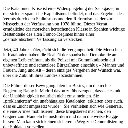
Die Katalonien-Krise ist eine Widerspiegelung der Sackgasse, in
der sich der spanische Kapitalismus befindet, und das Ergebnis des
Verrats durch den Stalinismus und den Reformismus, der zur
Missgeburt der Verfassung von 1978 führte. Dieser Verrat
ermöglichte der morschen herrschenden Klasse in Spanien wichtige
Bestandteile des alten Franco-Regimes hinter einer
„demokratischen“ Verfassung zu verstecken.
Jetzt, 40 Jahre später, rächt sich die Vergangenheit. Die Menschen
in Katalonien haben die Realität der spanischen Demokratie am
eigenen Leib erfahren, als die Polizei mit Gummiknüppeln auf
unbewaffnete und schutzlose BürgerInnen einschlug – Männer und
Frauen, Jung und Alt – deren einziges Vergehen der Wunsch war,
über die Zukunft ihres Landes abzustimmen.
Die Führer dieser Bewegung taten ihr Bestes, um die rechte
Regierung Rajoy in Madrid davon zu überzeugen, dass sie es mit
der Unabhängigkeit natürlich nicht ernst meinten. Sie
„proklamierten“ ein unabhängiges Katalonien, erklärten aber auch,
dass es „nicht umgesetzt würde“. Sie verhielten sich wie Generäle,
die eine Armee mobilisieren, diese kriegsbereit machen, den
Gegner zum Handeln herausfordern und dann die weiße Flagge
hissen. Man kann sich keinen sichereren Weg zur Demoralisierung
der Soldaten vorstellen.