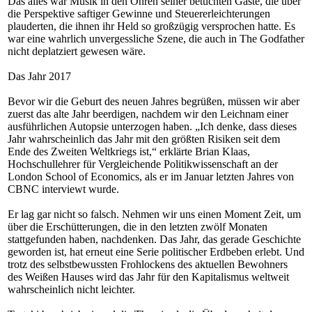
Das alles war Musik in den Ohren seiner betuchten Gäste, die über
die Perspektive saftiger Gewinne und Steuererleichterungen
plauderten, die ihnen ihr Held so großzügig versprochen hatte. Es
war eine wahrlich unvergessliche Szene, die auch in The Godfather
nicht deplatziert gewesen wäre.
Das Jahr 2017
Bevor wir die Geburt des neuen Jahres begrüßen, müssen wir aber
zuerst das alte Jahr beerdigen, nachdem wir den Leichnam einer
ausführlichen Autopsie unterzogen haben. „Ich denke, dass dieses
Jahr wahrscheinlich das Jahr mit den größten Risiken seit dem
Ende des Zweiten Weltkriegs ist,“ erklärte Brian Klaas,
Hochschullehrer für Vergleichende Politikwissenschaft an der
London School of Economics, als er im Januar letzten Jahres von
CBNC interviewt wurde.
Er lag gar nicht so falsch. Nehmen wir uns einen Moment Zeit, um
über die Erschütterungen, die in den letzten zwölf Monaten
stattgefunden haben, nachdenken. Das Jahr, das gerade Geschichte
geworden ist, hat erneut eine Serie politischer Erdbeben erlebt. Und
trotz des selbstbewussten Frohlockens des aktuellen Bewohners
des Weißen Hauses wird das Jahr für den Kapitalismus weltweit
wahrscheinlich nicht leichter.