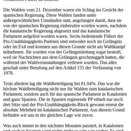
Die Wahlen vom 21. Dezember waren ein Schlag ins Gesicht der
spanischen Regierung. Diese Wahlen fanden unter
außergewöhnlichen Umständen statt, angefangen damit, dass sie
von der spanischen Regierung einberufen worden waren, nachdem
die katalanische Regierung abgesetzt und das katalanische
Parlament aufgelöst worden waren. Sechs bedeutende Führer der
Pro-Unabhängigkeits-Parteien sind entweder noch im Gefängnis
oder im Exil und konnten aus diesen Grunde nicht am Wahlkampf
teilnehmen. Sie wurden von der Gefängnisleitung sogar bestraft,
weil sie Nachrichten aus dem Gefängnis geschmuggelt hatten, die
während der Wahlveranstaltungen verlesen wurden. Das alles
geschah unter Berufung auf den Artikel 155 der Verfassung von
1978.
Trotz alledem lag die Wahlbeteiligung bei 81,94%. Das war die
höchste Wahlbeteiligung nicht nur für Wahlen zum katalanischen
Parlament, sondern auch für das spanische Parlament in Katalonien
und ganz Spanien. Die in Spanien regierende PP erhielt nur noch
drei Sitze und der Pro-Unabhängigkeits-Block gewann erneut die
absolute Mehrheit im katalanischen Parlament. Aus diesem Grund
befinden wir uns in der gleichen Lage wie zuvor.
Was auch immer in den nächsten Monaten passiert, in Katalonien
und auch in Spanien wird nichts mehr so sein wie vorher. Es sind