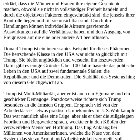
erklärt, dass die Männer und Frauen ihre eigene Geschichte
machen, obwohl sie nicht in vollständiger Freiheit handeln und
durch die objektiven Faktoren eingeschränkt sind, die jenseits ihrer
Kontrolle liegen und für sie unsichtbar sind. Durch ihre
Handlungen können individuelle Akteure gravierende
Auswirkungen auf die Verhältnisse haben und den Ausgang von
Ereignissen auf die eine oder andere Art beeinflussen.
Donald Trump ist ein interessantes Beispiel für dieses Phänomen.
Die herrschende Klasse in den USA war nicht so glücklich mit
Trump. Sie bleibt unglücklich und versucht, ihn loszuwerden.
Dafür gibt es einige Gründe. Über 100 Jahre basierte das politische
Leben in den USA auf zwei fundamentale Säulen: die
Republikaner und die Demokraten. Die Stabilität des Systems hing
von diesem Gleichgewicht ab.
Trump ist Multi-Milliardär, aber er ist auch ein Egomane und ein
geschickter Demagoge. Paradoxerweise richtete sich Trump
besonders an die ärmsten Gruppen. Er sprach viel von der
Arbeiterklasse – etwas praktisch Unbekanntes für US-Wahlkämpfe.
Das war natürlich alles eine Lüge, aber als er über die stillgelegten
Fabriken und Bergwerke sprach, weckte er in den Köpfen der
verzweifelten Menschen Hoffnung. Das fing Anklang bei
Millionen von AmerikanerInnen, welche die Nase von dem
System, das sie zu Armut und Arbeitslosigkeit verurteilt, voll