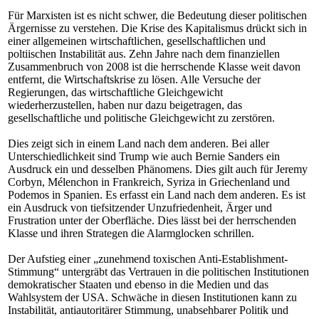
Für Marxisten ist es nicht schwer, die Bedeutung dieser politischen
Ärgernisse zu verstehen. Die Krise des Kapitalismus drückt sich in
einer allgemeinen wirtschaftlichen, gesellschaftlichen und
poltiischen Instabilität aus. Zehn Jahre nach dem finanziellen
Zusammenbruch von 2008 ist die herrschende Klasse weit davon
entfernt, die Wirtschaftskrise zu lösen. Alle Versuche der
Regierungen, das wirtschaftliche Gleichgewicht
wiederherzustellen, haben nur dazu beigetragen, das
gesellschaftliche und politische Gleichgewicht zu zerstören.
Dies zeigt sich in einem Land nach dem anderen. Bei aller
Unterschiedlichkeit sind Trump wie auch Bernie Sanders ein
Ausdruck ein und desselben Phänomens. Dies gilt auch für Jeremy
Corbyn, Mélenchon in Frankreich, Syriza in Griechenland und
Podemos in Spanien. Es erfasst ein Land nach dem anderen. Es ist
ein Ausdruck von tiefsitzender Unzufriedenheit, Ärger und
Frustration unter der Oberfläche. Dies lässt bei der herrschenden
Klasse und ihren Strategen die Alarmglocken schrillen.
Der Aufstieg einer „zunehmend toxischen Anti-Establishment-
Stimmung“ untergräbt das Vertrauen in die politischen Institutionen
demokratischer Staaten und ebenso in die Medien und das
Wahlsystem der USA. Schwäche in diesen Institutionen kann zu
Instabilität, antiautoritärer Stimmung, unabsehbarer Politik und