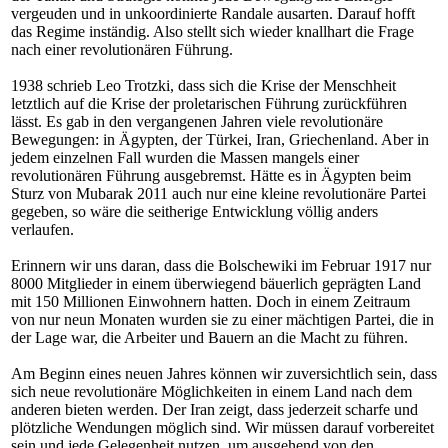
vergeuden und in unkoordinierte Randale ausarten. Darauf hofft
das Regime inständig. Also stellt sich wieder knallhart die Frage
nach einer revolutionären Führung.
1938 schrieb Leo Trotzki, dass sich die Krise der Menschheit
letztlich auf die Krise der proletarischen Führung zurückführen
lässt. Es gab in den vergangenen Jahren viele revolutionäre
Bewegungen: in Ägypten, der Türkei, Iran, Griechenland. Aber in
jedem einzelnen Fall wurden die Massen mangels einer
revolutionären Führung ausgebremst. Hätte es in Ägypten beim
Sturz von Mubarak 2011 auch nur eine kleine revolutionäre Partei
gegeben, so wäre die seitherige Entwicklung völlig anders
verlaufen.
Erinnern wir uns daran, dass die Bolschewiki im Februar 1917 nur
8000 Mitglieder in einem überwiegend bäuerlich geprägten Land
mit 150 Millionen Einwohnern hatten. Doch in einem Zeitraum
von nur neun Monaten wurden sie zu einer mächtigen Partei, die in
der Lage war, die Arbeiter und Bauern an die Macht zu führen.
Am Beginn eines neuen Jahres können wir zuversichtlich sein, dass
sich neue revolutionäre Möglichkeiten in einem Land nach dem
anderen bieten werden. Der Iran zeigt, dass jederzeit scharfe und
plötzliche Wendungen möglich sind. Wir müssen darauf vorbereitet
sein und jede Gelegenheit nutzen, um ausgehend von den