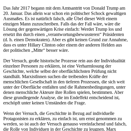
Das Jahr 2017 begann mit dem Amtsantritt von Donald Trump am
20. Januar. Das allein war schon ein politischer Schock gewaltigen
Ausmaßes. Es ist natürlich falsch, alle Übel dieser Welt einem
einzigen Mann zuzuschreiben. Falls das der Fall wäre, wäre die
Lösung der gegenwärtigen Krise einfach: Werdet Trump los und
ersetzt ihn durch einen „verantwortungsbewussteren“ Präsidenten
(d. h. einen Demokraten). Aber es gibt keinen Grund zur Annahme,
dass es unter Hillary Clinton oder einem der anderen Helden aus
der politischen „Mitte“ besser wäre.
Der Versuch, große historische Prozesse rein aus der Individualität
einzelner Personen zu erklären, ist eine Verharmlosung der
Geschichte, welche selbst der oberflächlichsten Prüfung nicht
standhält. MarxistInnen suchen die treibenden Kräfte der
menschlichen Gesellschaft in den tieferen Prozessen, die sich weit
unter der Oberfläche entfalten und die Rahmenbedingungen, unter
denen menschliche Akteure ihre Rollen spielen, bestimmen. Aber
diese grundlegende Analyse, die im Endeffekt entscheidend ist,
erschöpft unter keinen Umständen die Frage.
Wenn der Versuch, die Geschichte in Bezug auf individuelle
Protagonisten zu erklären, zu einfach ist, um ernst genommen zu
werden, so ist auch der Versuch genauso vereinfachend und falsch,
die Rolle von Individuen in der Geschichte zu leugnen. Marx