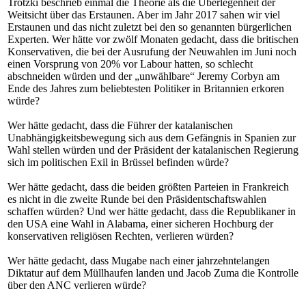
Trotzki beschrieb einmal die Theorie als die Überlegenheit der
Weitsicht über das Erstaunen. Aber im Jahr 2017 sahen wir viel
Erstaunen und das nicht zuletzt bei den so genannten bürgerlichen
Experten. Wer hätte vor zwölf Monaten gedacht, dass die britischen
Konservativen, die bei der Ausrufung der Neuwahlen im Juni noch
einen Vorsprung von 20% vor Labour hatten, so schlecht
abschneiden würden und der „unwählbare“ Jeremy Corbyn am
Ende des Jahres zum beliebtesten Politiker in Britannien erkoren
würde?
Wer hätte gedacht, dass die Führer der katalanischen
Unabhängigkeitsbewegung sich aus dem Gefängnis in Spanien zur
Wahl stellen würden und der Präsident der katalanischen Regierung
sich im politischen Exil in Brüssel befinden würde?
Wer hätte gedacht, dass die beiden größten Parteien in Frankreich
es nicht in die zweite Runde bei den Präsidentschaftswahlen
schaffen würden? Und wer hätte gedacht, dass die Republikaner in
den USA eine Wahl in Alabama, einer sicheren Hochburg der
konservativen religiösen Rechten, verlieren würden?
Wer hätte gedacht, dass Mugabe nach einer jahrzehntelangen
Diktatur auf dem Müllhaufen landen und Jacob Zuma die Kontrolle
über den ANC verlieren würde?