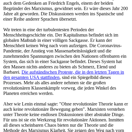
auch dem Gedenken an Friedrich Engels, einem der beiden
Begründer des Marxismus, gewidmet sein. Er wäre dieses Jahr 200
Jahre alt geworden. Die Diskussionen werden ins Spanische und
einer Reihe anderer Sprachen übersetzt.
Wir treten in eine der turbulentesten Perioden der
Menschheitsgeschichte ein. Der Kapitalismus befindet sich im
globalen Maßstab in einer völligen Sackgasse. Er kann der
Menschheit keinen Weg nach vorn aufzeigen. Die Coronavirus-
Pandemie, der Anstieg von Massenarbeitslosigkeit und die
zunehmenden Spannungen zwischen den Nationen offenbaren ein
System, das sich in einer Sackgasse befindet. Dieses System hat
den Massen nichts anderes zu bieten als Schmerz, Elend und
Barbarei.
Die aufständischen Proteste, die in den letzten Tagen in
den gesamten USA stattfinden
, sind ein Spiegelbild dieses
Prozesses. Mehr als alles andere nehmen sie die großen
revolutionären Klassenkämpfe vorweg, die jeden Winkel des
Planeten erreichen werden.
Aber wie Lenin einmal sagte: "Ohne revolutionäre Theorie kann er
auch keine revolutionäre Bewegung geben". Marxisten verstehen
unter Theorie keine endlosen Diskussionen über abstrakte Dinge.
Für uns ist sie ein Werkzeug für revolutionäre Aktionen. Inmitten
all dieses scheinbaren Chaos bieten nur die Theorie und die
Methode des Marxismus Klarheit. Sie zeigen den Weg nach vorn