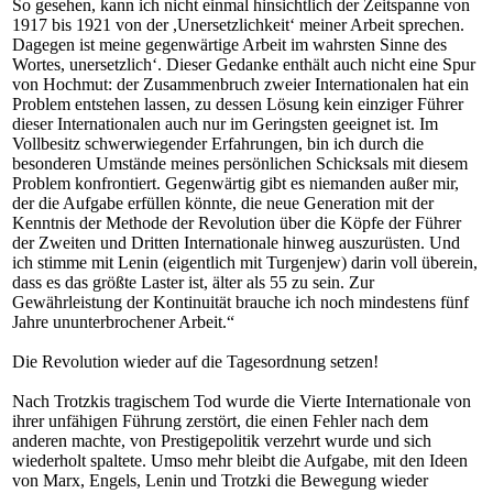
So gesehen, kann ich nicht einmal hinsichtlich der Zeitspanne von
1917 bis 1921 von der ,Unersetzlichkeit‘ meiner Arbeit sprechen.
Dagegen ist meine gegenwärtige Arbeit im wahrsten Sinne des
Wortes, unersetzlich‘. Dieser Gedanke enthält auch nicht eine Spur
von Hochmut: der Zusammenbruch zweier Internationalen hat ein
Problem entstehen lassen, zu dessen Lösung kein einziger Führer
dieser Internationalen auch nur im Geringsten geeignet ist. Im
Vollbesitz schwerwiegender Erfahrungen, bin ich durch die
besonderen Umstände meines persönlichen Schicksals mit diesem
Problem konfrontiert. Gegenwärtig gibt es niemanden außer mir,
der die Aufgabe erfüllen könnte, die neue Generation mit der
Kenntnis der Methode der Revolution über die Köpfe der Führer
der Zweiten und Dritten Internationale hinweg auszurüsten. Und
ich stimme mit Lenin (eigentlich mit Turgenjew) darin voll überein,
dass es das größte Laster ist, älter als 55 zu sein. Zur
Gewährleistung der Kontinuität brauche ich noch mindestens fünf
Jahre ununterbrochener Arbeit.“
Die Revolution wieder auf die Tagesordnung setzen!
Nach Trotzkis tragischem Tod wurde die Vierte Internationale von
ihrer unfähigen Führung zerstört, die einen Fehler nach dem
anderen machte, von Prestigepolitik verzehrt wurde und sich
wiederholt spaltete. Umso mehr bleibt die Aufgabe, mit den Ideen
von Marx, Engels, Lenin und Trotzki die Bewegung wieder