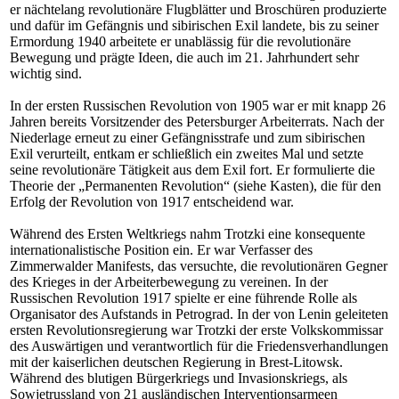
er nächtelang revolutionäre Flugblätter und Broschüren produzierte
und dafür im Gefängnis und sibirischen Exil landete, bis zu seiner
Ermordung 1940 arbeitete er unablässig für die revolutionäre
Bewegung und prägte Ideen, die auch im 21. Jahrhundert sehr
wichtig sind.
In der ersten Russischen Revolution von 1905 war er mit knapp 26
Jahren bereits Vorsitzender des Petersburger Arbeiterrats. Nach der
Niederlage erneut zu einer Gefängnisstrafe und zum sibirischen
Exil verurteilt, entkam er schließlich ein zweites Mal und setzte
seine revolutionäre Tätigkeit aus dem Exil fort. Er formulierte die
Theorie der „Permanenten Revolution“ (siehe Kasten), die für den
Erfolg der Revolution von 1917 entscheidend war.
Während des Ersten Weltkriegs nahm Trotzki eine konsequente
internationalistische Position ein. Er war Verfasser des
Zimmerwalder Manifests, das versuchte, die revolutionären Gegner
des Krieges in der Arbeiterbewegung zu vereinen. In der
Russischen Revolution 1917 spielte er eine führende Rolle als
Organisator des Aufstands in Petrograd. In der von Lenin geleiteten
ersten Revolutionsregierung war Trotzki der erste Volkskommissar
des Auswärtigen und verantwortlich für die Friedensverhandlungen
mit der kaiserlichen deutschen Regierung in Brest-Litowsk.
Während des blutigen Bürgerkriegs und Invasionskriegs, als
Sowjetrussland von 21 ausländischen Interventionsarmeen