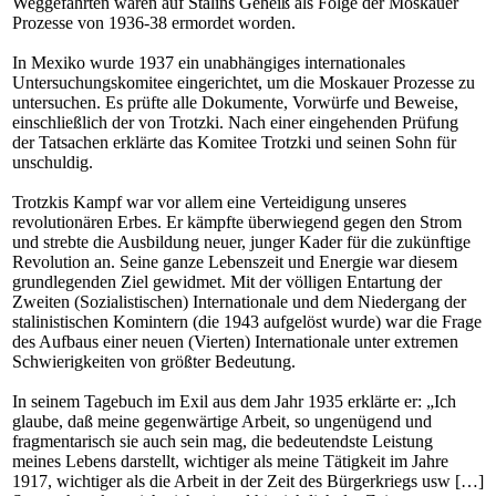
Weggefährten waren auf Stalins Geheiß als Folge der Moskauer
Prozesse von 1936-38 ermordet worden.
In Mexiko wurde 1937 ein unabhängiges internationales
Untersuchungskomitee eingerichtet, um die Moskauer Prozesse zu
untersuchen. Es prüfte alle Dokumente, Vorwürfe und Beweise,
einschließlich der von Trotzki. Nach einer eingehenden Prüfung
der Tatsachen erklärte das Komitee Trotzki und seinen Sohn für
unschuldig.
Trotzkis Kampf war vor allem eine Verteidigung unseres
revolutionären Erbes. Er kämpfte überwiegend gegen den Strom
und strebte die Ausbildung neuer, junger Kader für die zukünftige
Revolution an. Seine ganze Lebenszeit und Energie war diesem
grundlegenden Ziel gewidmet. Mit der völligen Entartung der
Zweiten (Sozialistischen) Internationale und dem Niedergang der
stalinistischen Komintern (die 1943 aufgelöst wurde) war die Frage
des Aufbaus einer neuen (Vierten) Internationale unter extremen
Schwierigkeiten von größter Bedeutung.
In seinem Tagebuch im Exil aus dem Jahr 1935 erklärte er: „Ich
glaube, daß meine gegenwärtige Arbeit, so ungenügend und
fragmentarisch sie auch sein mag, die bedeutendste Leistung
meines Lebens darstellt, wichtiger als meine Tätigkeit im Jahre
1917, wichtiger als die Arbeit in der Zeit des Bürgerkriegs usw […]