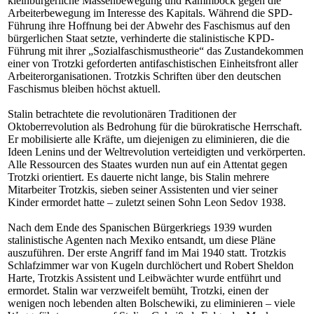
kleinbürgerliche Massenbewegung und Rammbock gegen die
Arbeiterbewegung im Interesse des Kapitals. Während die SPD-
Führung ihre Hoffnung bei der Abwehr des Faschismus auf den
bürgerlichen Staat setzte, verhinderte die stalinistische KPD-
Führung mit ihrer „Sozialfaschismustheorie“ das Zustandekommen
einer von Trotzki geforderten antifaschistischen Einheitsfront aller
Arbeiterorganisationen. Trotzkis Schriften über den deutschen
Faschismus bleiben höchst aktuell.
Stalin betrachtete die revolutionären Traditionen der
Oktoberrevolution als Bedrohung für die bürokratische Herrschaft.
Er mobilisierte alle Kräfte, um diejenigen zu eliminieren, die die
Ideen Lenins und der Weltrevolution verteidigten und verkörperten.
Alle Ressourcen des Staates wurden nun auf ein Attentat gegen
Trotzki orientiert. Es dauerte nicht lange, bis Stalin mehrere
Mitarbeiter Trotzkis, sieben seiner Assistenten und vier seiner
Kinder ermordet hatte – zuletzt seinen Sohn Leon Sedov 1938.
Nach dem Ende des Spanischen Bürgerkriegs 1939 wurden
stalinistische Agenten nach Mexiko entsandt, um diese Pläne
auszuführen. Der erste Angriff fand im Mai 1940 statt. Trotzkis
Schlafzimmer war von Kugeln durchlöchert und Robert Sheldon
Harte, Trotzkis Assistent und Leibwächter wurde entführt und
ermordet. Stalin war verzweifelt bemüht, Trotzki, einen der
wenigen noch lebenden alten Bolschewiki, zu eliminieren – viele