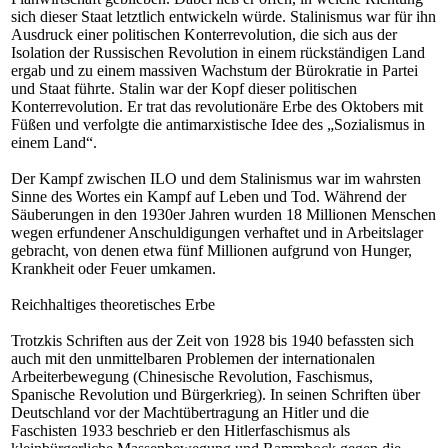
sich dieser Staat letztlich entwickeln würde. Stalinismus war für ihn
Ausdruck einer politischen Konterrevolution, die sich aus der
Isolation der Russischen Revolution in einem rückständigen Land
ergab und zu einem massiven Wachstum der Bürokratie in Partei
und Staat führte. Stalin war der Kopf dieser politischen
Konterrevolution. Er trat das revolutionäre Erbe des Oktobers mit
Füßen und verfolgte die antimarxistische Idee des „Sozialismus in
einem Land“.
Der Kampf zwischen ILO und dem Stalinismus war im wahrsten
Sinne des Wortes ein Kampf auf Leben und Tod. Während der
Säuberungen in den 1930er Jahren wurden 18 Millionen Menschen
wegen erfundener Anschuldigungen verhaftet und in Arbeitslager
gebracht, von denen etwa fünf Millionen aufgrund von Hunger,
Krankheit oder Feuer umkamen.
Reichhaltiges theoretisches Erbe
Trotzkis Schriften aus der Zeit von 1928 bis 1940 befassten sich
auch mit den unmittelbaren Problemen der internationalen
Arbeiterbewegung (Chinesische Revolution, Faschismus,
Spanische Revolution und Bürgerkrieg). In seinen Schriften über
Deutschland vor der Machtübertragung an Hitler und die
Faschisten 1933 beschrieb er den Hitlerfaschismus als