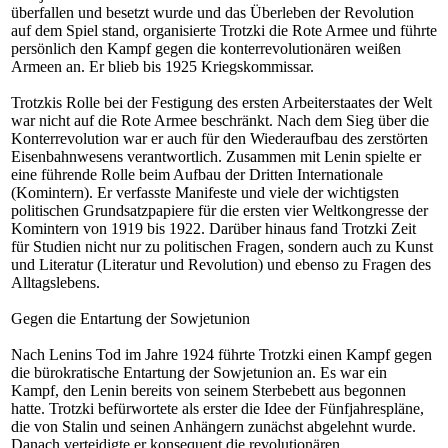
überfallen und besetzt wurde und das Überleben der Revolution
auf dem Spiel stand, organisierte Trotzki die Rote Armee und führte
persönlich den Kampf gegen die konterrevolutionären weißen
Armeen an. Er blieb bis 1925 Kriegskommissar.
Trotzkis Rolle bei der Festigung des ersten Arbeiterstaates der Welt
war nicht auf die Rote Armee beschränkt. Nach dem Sieg über die
Konterrevolution war er auch für den Wiederaufbau des zerstörten
Eisenbahnwesens verantwortlich. Zusammen mit Lenin spielte er
eine führende Rolle beim Aufbau der Dritten Internationale
(Komintern). Er verfasste Manifeste und viele der wichtigsten
politischen Grundsatzpapiere für die ersten vier Weltkongresse der
Komintern von 1919 bis 1922. Darüber hinaus fand Trotzki Zeit
für Studien nicht nur zu politischen Fragen, sondern auch zu Kunst
und Literatur (Literatur und Revolution) und ebenso zu Fragen des
Alltagslebens.
Gegen die Entartung der Sowjetunion
Nach Lenins Tod im Jahre 1924 führte Trotzki einen Kampf gegen
die bürokratische Entartung der Sowjetunion an. Es war ein
Kampf, den Lenin bereits von seinem Sterbebett aus begonnen
hatte. Trotzki befürwortete als erster die Idee der Fünfjahrespläne,
die von Stalin und seinen Anhängern zunächst abgelehnt wurde.
Danach verteidigte er konsequent die revolutionären,