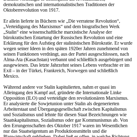
demokratischen und internationalistischen Traditionen der
Oktoberrevolution von 1917.
Er allein lieferte in Büchern wie „Die verratene Revolution“,
„Verteidigung des Marxismus“ und dem biografischen Werk
„Stalin“ eine wissenschaftliche marxistische Analyse der
bürokratischen Entartung der Russischen Revolution und eine
Erklärung für den Aufstieg der stalinistischen Bürokratie. Er wurde
wegen seiner Ideen in den späten 1920er Jahren zunehmend von
seinen Funktionen verdrängt, aus der Partei ausgeschlossen, nach
Alma-Ata (Kasachstan) verbannt und schließlich ausgebürgert und
ausgewiesen. Das letzte Jahrzehnt seines Lebens verbrachte er im
Exil – in der Türkei, Frankreich, Norwegen und schließlich
Mexico.
Während andere vor Stalin kapitulierten, nahm er quasi im
Alleingang den Kampf auf, gründete die Internationale Linke
Opposition (ILO) und verteidigte den revolutionären Marxismus.
Er analysierte die Sowjetunion unter Stalin als degenerierten
Arbeiterstaat und Übergangsgesellschaft zwischen Kapitalismus
und Sozialismus und lehnte für diesen Staat Bezeichnungen wie
Staatskapitalismus, Sozialismus oder gar Kommunismus ab. Von
den Errungenschaften des Oktober 1917 waren im Wesentlichen
nur das Staatseigentum an Produktionsmitteln und die
Planwirtschaft geblieben. Dabei ließ er offen, in welche Richtung