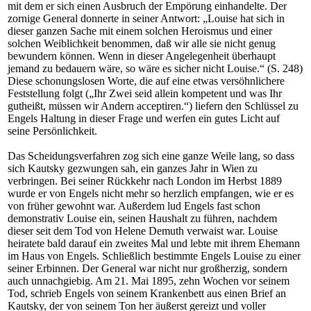
mit dem er sich einen Ausbruch der Empörung einhandelte. Der
zornige General donnerte in seiner Antwort: „Louise hat sich in
dieser ganzen Sache mit einem solchen Heroismus und einer
solchen Weiblichkeit benommen, daß wir alle sie nicht genug
bewundern können. Wenn in dieser Angelegenheit überhaupt
jemand zu bedauern wäre, so wäre es sicher nicht Louise.“ (S. 248)
Diese schonungslosen Worte, die auf eine etwas versöhnlichere
Feststellung folgt („Ihr Zwei seid allein kompetent und was Ihr
gutheißt, müssen wir Andern acceptiren.“) liefern den Schlüssel zu
Engels Haltung in dieser Frage und werfen ein gutes Licht auf
seine Persönlichkeit.
Das Scheidungsverfahren zog sich eine ganze Weile lang, so dass
sich Kautsky gezwungen sah, ein ganzes Jahr in Wien zu
verbringen. Bei seiner Rückkehr nach London im Herbst 1889
wurde er von Engels nicht mehr so herzlich empfangen, wie er es
von früher gewohnt war. Außerdem lud Engels fast schon
demonstrativ Louise ein, seinen Haushalt zu führen, nachdem
dieser seit dem Tod von Helene Demuth verwaist war. Louise
heiratete bald darauf ein zweites Mal und lebte mit ihrem Ehemann
im Haus von Engels. Schließlich bestimmte Engels Louise zu einer
seiner Erbinnen. Der General war nicht nur großherzig, sondern
auch unnachgiebig. Am 21. Mai 1895, zehn Wochen vor seinem
Tod, schrieb Engels von seinem Krankenbett aus einen Brief an
Kautsky, der von seinem Ton her äußerst gereizt und voller