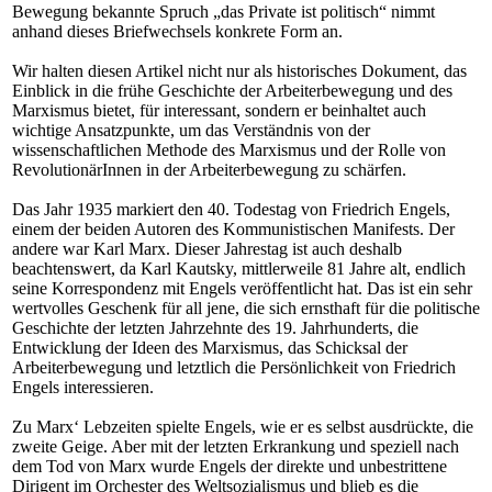
Bewegung bekannte Spruch „das Private ist politisch“ nimmt
anhand dieses Briefwechsels konkrete Form an.
Wir halten diesen Artikel nicht nur als historisches Dokument, das
Einblick in die frühe Geschichte der Arbeiterbewegung und des
Marxismus bietet, für interessant, sondern er beinhaltet auch
wichtige Ansatzpunkte, um das Verständnis von der
wissenschaftlichen Methode des Marxismus und der Rolle von
RevolutionärInnen in der Arbeiterbewegung zu schärfen.
Das Jahr 1935 markiert den 40. Todestag von Friedrich Engels,
einem der beiden Autoren des Kommunistischen Manifests. Der
andere war Karl Marx. Dieser Jahrestag ist auch deshalb
beachtenswert, da Karl Kautsky, mittlerweile 81 Jahre alt, endlich
seine Korrespondenz mit Engels veröffentlicht hat. Das ist ein sehr
wertvolles Geschenk für all jene, die sich ernsthaft für die politische
Geschichte der letzten Jahrzehnte des 19. Jahrhunderts, die
Entwicklung der Ideen des Marxismus, das Schicksal der
Arbeiterbewegung und letztlich die Persönlichkeit von Friedrich
Engels interessieren.
Zu Marx‘ Lebzeiten spielte Engels, wie er es selbst ausdrückte, die
zweite Geige. Aber mit der letzten Erkrankung und speziell nach
dem Tod von Marx wurde Engels der direkte und unbestrittene
Dirigent im Orchester des Weltsozialismus und blieb es die