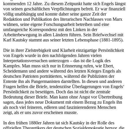
kommenden 12 Jahre. Zu diesem Zeitpunkt hatte sich Engels längst
von seinen geschäftlichen Verpflichtungen befreit. Er war finanziell
völlig unabhängig und konnte daher seine ganze Zeit der
Redaktion und Publikation des literarischen Nachlasses von Marx
widmen, seine eigene Forschungsarbeit betreiben und eine
umfangreiche Korrespondenz mit den Linken in der
Arbeiterbewegung in allen Ländern führen. Sein Briefwechsel mit
Karl Kautsky stammt aus seiner letzten Lebensphase (1881-1895).
Die in ihrer Zielstrebigkeit und Klarheit einzigartige Persönlichkeit
von Engels wurde in den nachfolgenden Jahren vielen
Interpretationsversuchen unterzogen – das ist die Logik des
Kampfes. Man muss sich nur in Erinnerung rufen, wie Ebert,
Scheidemann und andere während des letzten Krieges Engels als
deutschen Patrioten porträtierten, während die Publizisten der
Entente ihn als Pangermanisten darstellten. In diesen und anderen
Fragen helfen die Briefe, tendenziöse Überlagerungen von Engels‘
Persönlichkeit zu beseitigen. Doch das ist nicht die zentrale
Bedeutung dieser Briefe. Man kann ohne Angst vor Übertreibung
sagen, dass jedes neue Dokument mit einem Bezug zu Engels ihn
als noch viel feineren, edleren und faszinierenderen Menschen
zeigt, als er uns zuvor erscheinen musste.
In den frühen 1880er Jahren tat sich Kautsky in der Rolle des
offiziellen Theoretikers der deutschen Sozialdemokratie hervor, die