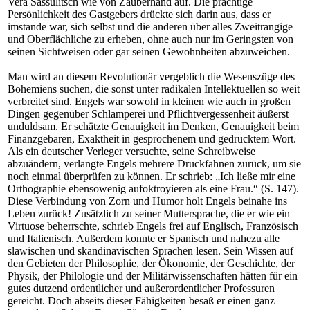
Vera Sassulitsch wie von Zauberhand auf. Die prächtige
Persönlichkeit des Gastgebers drückte sich darin aus, dass er
imstande war, sich selbst und die anderen über alles Zweitrangige
und Oberflächliche zu erheben, ohne auch nur im Geringsten von
seinen Sichtweisen oder gar seinen Gewohnheiten abzuweichen.
Man wird an diesem Revolutionär vergeblich die Wesenszüge des
Bohemiens suchen, die sonst unter radikalen Intellektuellen so weit
verbreitet sind. Engels war sowohl in kleinen wie auch in großen
Dingen gegenüber Schlamperei und Pflichtvergessenheit äußerst
unduldsam. Er schätzte Genauigkeit im Denken, Genauigkeit beim
Finanzgebaren, Exaktheit in gesprochenem und gedrucktem Wort.
Als ein deutscher Verleger versuchte, seine Schreibweise
abzuändern, verlangte Engels mehrere Druckfahnen zurück, um sie
noch einmal überprüfen zu können. Er schrieb: „Ich ließe mir eine
Orthographie ebensowenig aufoktroyieren als eine Frau.“ (S. 147).
Diese Verbindung von Zorn und Humor holt Engels beinahe ins
Leben zurück! Zusätzlich zu seiner Muttersprache, die er wie ein
Virtuose beherrschte, schrieb Engels frei auf Englisch, Französisch
und Italienisch. Außerdem konnte er Spanisch und nahezu alle
slawischen und skandinavischen Sprachen lesen. Sein Wissen auf
den Gebieten der Philosophie, der Ökonomie, der Geschichte, der
Physik, der Philologie und der Militärwissenschaften hätten für ein
gutes dutzend ordentlicher und außerordentlicher Professuren
gereicht. Doch abseits dieser Fähigkeiten besaß er einen ganz