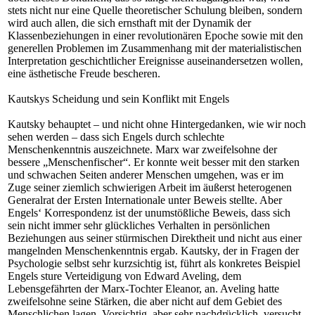
stets nicht nur eine Quelle theoretischer Schulung bleiben, sondern
wird auch allen, die sich ernsthaft mit der Dynamik der
Klassenbeziehungen in einer revolutionären Epoche sowie mit den
generellen Problemen im Zusammenhang mit der materialistischen
Interpretation geschichtlicher Ereignisse auseinandersetzen wollen,
eine ästhetische Freude bescheren.
Kautskys Scheidung und sein Konflikt mit Engels
Kautsky behauptet – und nicht ohne Hintergedanken, wie wir noch
sehen werden – dass sich Engels durch schlechte
Menschenkenntnis auszeichnete. Marx war zweifelsohne der
bessere „Menschenfischer“. Er konnte weit besser mit den starken
und schwachen Seiten anderer Menschen umgehen, was er im
Zuge seiner ziemlich schwierigen Arbeit im äußerst heterogenen
Generalrat der Ersten Internationale unter Beweis stellte. Aber
Engels‘ Korrespondenz ist der unumstößliche Beweis, dass sich
sein nicht immer sehr glückliches Verhalten in persönlichen
Beziehungen aus seiner stürmischen Direktheit und nicht aus einer
mangelnden Menschenkenntnis ergab. Kautsky, der in Fragen der
Psychologie selbst sehr kurzsichtig ist, führt als konkretes Beispiel
Engels sture Verteidigung von Edward Aveling, dem
Lebensgefährten der Marx-Tochter Eleanor, an. Aveling hatte
zweifelsohne seine Stärken, die aber nicht auf dem Gebiet des
Menschlichen lagen. Vorsichtig, aber sehr nachdrücklich, versucht