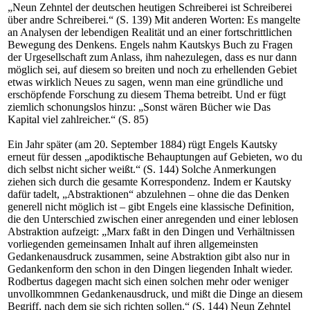
„Neun Zehntel der deutschen heutigen Schreiberei ist Schreiberei
über andre Schreiberei.“ (S. 139) Mit anderen Worten: Es mangelte
an Analysen der lebendigen Realität und an einer fortschrittlichen
Bewegung des Denkens. Engels nahm Kautskys Buch zu Fragen
der Urgesellschaft zum Anlass, ihm nahezulegen, dass es nur dann
möglich sei, auf diesem so breiten und noch zu erhellenden Gebiet
etwas wirklich Neues zu sagen, wenn man eine gründliche und
erschöpfende Forschung zu diesem Thema betreibt. Und er fügt
ziemlich schonungslos hinzu: „Sonst wären Bücher wie Das
Kapital viel zahlreicher.“ (S. 85)
Ein Jahr später (am 20. September 1884) rügt Engels Kautsky
erneut für dessen „apodiktische Behauptungen auf Gebieten, wo du
dich selbst nicht sicher weißt.“ (S. 144) Solche Anmerkungen
ziehen sich durch die gesamte Korrespondenz. Indem er Kautsky
dafür tadelt, „Abstraktionen“ abzulehnen – ohne die das Denken
generell nicht möglich ist – gibt Engels eine klassische Definition,
die den Unterschied zwischen einer anregenden und einer leblosen
Abstraktion aufzeigt: „Marx faßt in den Dingen und Verhältnissen
vorliegenden gemeinsamen Inhalt auf ihren allgemeinsten
Gedankenausdruck zusammen, seine Abstraktion gibt also nur in
Gedankenform den schon in den Dingen liegenden Inhalt wieder.
Rodbertus dagegen macht sich einen solchen mehr oder weniger
unvollkommnen Gedankenausdruck, und mißt die Dinge an diesem
Begriff, nach dem sie sich richten sollen.“ (S. 144) Neun Zehntel