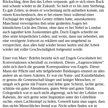
Rückschlag, dem ihm das Leben verpasste, gab er sich einen Ruck
und schaute wieder in die Zukunft. So hielt er es bis zum Sterbetag.
Es gab Zeiten, in denen er wochenlang nicht aufstehen konnte, um
einem Knochenbruch, den er bei einem Sturz während einer
Fuchsjagd der englischen Gentry erlitten hatte, auszukurieren.
Manchmal verweigerten ihm seine gealterten Augen bei
künstlichem Licht den Dienst, ohne dass es bei Nebel in London
auch tagsüber kein Auskommen gibt. Doch Engels schreibt nie
über seine körperlichen Leiden, und wenn, dann nur nebenbei, um
eine verzögerte Antwort zu erklären und um umgehend zu
versprechen, dass alles bald wieder besser laufen und die Arbeit
wieder mit voller Geschwindigkeit fortgesetzt werde.
Einer von Marx‘ Briefen bezieht sich auf Engels Gewohnheit bei
Konversationen scherzhaft zu zwinkern. Dieses „Augenzwinkern“
zieht sich durch die gesamte Korrespondenz von Engels. Dieser
Mann der Pflicht und sehr tiefgehender Bindungen erinnert an alles
andere als an einen Asketen. Er war ein Natur- und Kunstliebhaber,
er genoss die Gemeinschaft kluger und lustiger Menschen, er
umgab sich gerne mit Frauen und liebte gute Scherze, lachte gerne,
schätzte ein gutes Abendessen, guten Wein und guten Tabak.
Gelegentlich war er auch nicht abgeneigt, sich bei der Lektüre von
Rabelais, der sich gerne seine Inspiration unter der Gürtellinie
suchte, einen Lachkrampf zu holen. Generell kann man sagen, dass
ihm nichts Menschliches fremd war. Nicht selten finden wir in