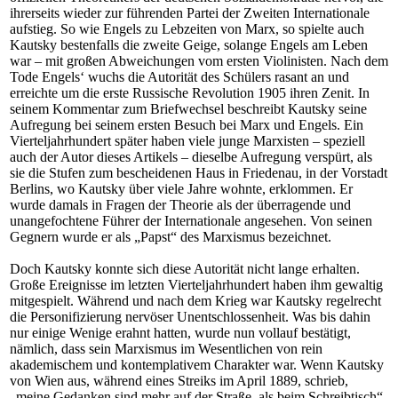
ihrerseits wieder zur führenden Partei der Zweiten Internationale
aufstieg. So wie Engels zu Lebzeiten von Marx, so spielte auch
Kautsky bestenfalls die zweite Geige, solange Engels am Leben
war – mit großen Abweichungen vom ersten Violinisten. Nach dem
Tode Engels‘ wuchs die Autorität des Schülers rasant an und
erreichte um die erste Russische Revolution 1905 ihren Zenit. In
seinem Kommentar zum Briefwechsel beschreibt Kautsky seine
Aufregung bei seinem ersten Besuch bei Marx und Engels. Ein
Vierteljahrhundert später haben viele junge Marxisten – speziell
auch der Autor dieses Artikels – dieselbe Aufregung verspürt, als
sie die Stufen zum bescheidenen Haus in Friedenau, in der Vorstadt
Berlins, wo Kautsky über viele Jahre wohnte, erklommen. Er
wurde damals in Fragen der Theorie als der überragende und
unangefochtene Führer der Internationale angesehen. Von seinen
Gegnern wurde er als „Papst“ des Marxismus bezeichnet.
Doch Kautsky konnte sich diese Autorität nicht lange erhalten.
Große Ereignisse im letzten Vierteljahrhundert haben ihm gewaltig
mitgespielt. Während und nach dem Krieg war Kautsky regelrecht
die Personifizierung nervöser Unentschlossenheit. Was bis dahin
nur einige Wenige erahnt hatten, wurde nun vollauf bestätigt,
nämlich, dass sein Marxismus im Wesentlichen von rein
akademischem und kontemplativem Charakter war. Wenn Kautsky
von Wien aus, während eines Streiks im April 1889, schrieb,
„meine Gedanken sind mehr auf der Straße, als beim Schreibtisch“