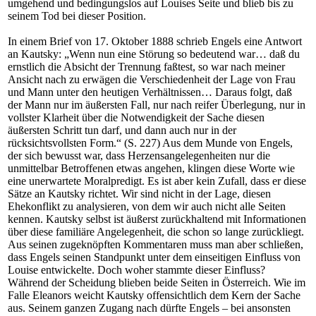
umgehend und bedingungslos auf Louises Seite und blieb bis zu
seinem Tod bei dieser Position.
In einem Brief von 17. Oktober 1888 schrieb Engels eine Antwort
an Kautsky: „Wenn nun eine Störung so bedeutend war… daß du
ernstlich die Absicht der Trennung faßtest, so war nach meiner
Ansicht nach zu erwägen die Verschiedenheit der Lage von Frau
und Mann unter den heutigen Verhältnissen… Daraus folgt, daß
der Mann nur im äußersten Fall, nur nach reifer Überlegung, nur in
vollster Klarheit über die Notwendigkeit der Sache diesen
äußersten Schritt tun darf, und dann auch nur in der
rücksichtsvollsten Form.“ (S. 227) Aus dem Munde von Engels,
der sich bewusst war, dass Herzensangelegenheiten nur die
unmittelbar Betroffenen etwas angehen, klingen diese Worte wie
eine unerwartete Moralpredigt. Es ist aber kein Zufall, dass er diese
Sätze an Kautsky richtet. Wir sind nicht in der Lage, diesen
Ehekonflikt zu analysieren, von dem wir auch nicht alle Seiten
kennen. Kautsky selbst ist äußerst zurückhaltend mit Informationen
über diese familiäre Angelegenheit, die schon so lange zurückliegt.
Aus seinen zugeknöpften Kommentaren muss man aber schließen,
dass Engels seinen Standpunkt unter dem einseitigen Einfluss von
Louise entwickelte. Doch woher stammte dieser Einfluss?
Während der Scheidung blieben beide Seiten in Österreich. Wie im
Falle Eleanors weicht Kautsky offensichtlich dem Kern der Sache
aus. Seinem ganzen Zugang nach dürfte Engels – bei ansonsten