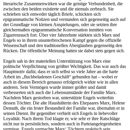
literarische Zusammenwirken war die geistige Verbundenheit, die
zwischen den beiden existierte und die niemals zerbrach. Sie
schrieben sich entweder täglich Briefe, schickten sich
epigrammatische Notizen und verstanden sich gegenseitig auch auf
der Grundlage von kleinen Anspielungen, oder sie setzten ihre
gleichermaßen epigrammatische Konversation inmitten von
Zigarrenrauch fort. Über vier Jahrzehnte stärkten sich Marx und
Engels so in ihrem ununterbrochenen Kampf gegen die offizielle
Wissenschaft und den traditionellen Aberglauben gegenseitig den
Rücken. Die öffentliche Meinung hatten sie dabei stets gegen sich.
Engels sah in der materiellen Unterstützung von Marx eine
politische Verpflichtung von größter Wichtigkeit. Das war auch das
Hauptmotiv dafür, dass er sich selbst so viele Jahre an die harte
Arbeit im „fluchbeladenen Geschäft“ gebunden hat – wobei er
auch in diesem Bereich genauso erfolgreich wirkte wie in allen
anderen. Sein Vermögen wurde immer größer und damit
verbesserten sich auch die Lebensumstände der Familie Marx.
Nachdem Marx gestorben war, unterstützte Engels weiterhin
dessen Töchter. Die alte Haushälterin des Ehepaares Marx, Helene
Demuth, die ein fester Bestandteil der Familie war, übernahm er in
seinen Dienst. Ihr gegenüber verhielt sich Engels in liebevoller
Loyalität. Nach ihrem Tod klagte er, wie sehr er ihre Ratschläge
nicht nur in persönlichen, sondern auch in Parteiangelegenheiten
vermisse. Engels vermachte Marx‘ Töchtern praktisch sein