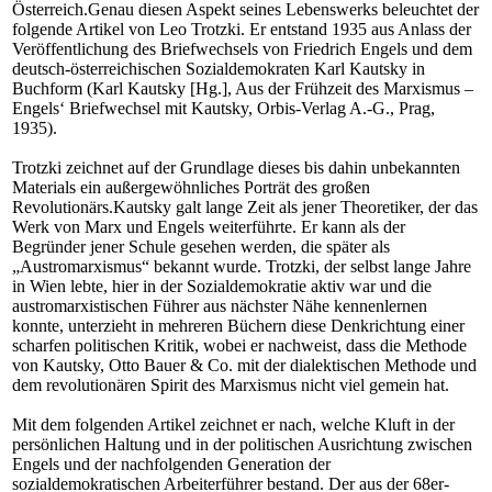
Österreich.Genau diesen Aspekt seines Lebenswerks beleuchtet der
folgende Artikel von Leo Trotzki. Er entstand 1935 aus Anlass der
Veröffentlichung des Briefwechsels von Friedrich Engels und dem
deutsch-österreichischen Sozialdemokraten Karl Kautsky in
Buchform (Karl Kautsky [Hg.], Aus der Frühzeit des Marxismus –
Engels‘ Briefwechsel mit Kautsky, Orbis-Verlag A.-G., Prag,
1935).
Trotzki zeichnet auf der Grundlage dieses bis dahin unbekannten
Materials ein außergewöhnliches Porträt des großen
Revolutionärs.Kautsky galt lange Zeit als jener Theoretiker, der das
Werk von Marx und Engels weiterführte. Er kann als der
Begründer jener Schule gesehen werden, die später als
„Austromarxismus“ bekannt wurde. Trotzki, der selbst lange Jahre
in Wien lebte, hier in der Sozialdemokratie aktiv war und die
austromarxistischen Führer aus nächster Nähe kennenlernen
konnte, unterzieht in mehreren Büchern diese Denkrichtung einer
scharfen politischen Kritik, wobei er nachweist, dass die Methode
von Kautsky, Otto Bauer & Co. mit der dialektischen Methode und
dem revolutionären Spirit des Marxismus nicht viel gemein hat.
Mit dem folgenden Artikel zeichnet er nach, welche Kluft in der
persönlichen Haltung und in der politischen Ausrichtung zwischen
Engels und der nachfolgenden Generation der
sozialdemokratischen Arbeiterführer bestand. Der aus der 68er-