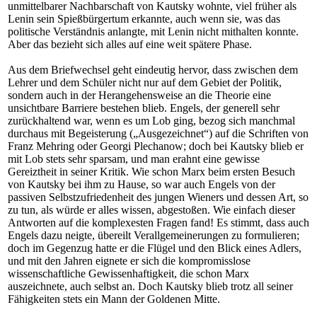
unmittelbarer Nachbarschaft von Kautsky wohnte, viel früher als
Lenin sein Spießbürgertum erkannte, auch wenn sie, was das
politische Verständnis anlangte, mit Lenin nicht mithalten konnte.
Aber das bezieht sich alles auf eine weit spätere Phase.
Aus dem Briefwechsel geht eindeutig hervor, dass zwischen dem
Lehrer und dem Schüler nicht nur auf dem Gebiet der Politik,
sondern auch in der Herangehensweise an die Theorie eine
unsichtbare Barriere bestehen blieb. Engels, der generell sehr
zurückhaltend war, wenn es um Lob ging, bezog sich manchmal
durchaus mit Begeisterung („Ausgezeichnet“) auf die Schriften von
Franz Mehring oder Georgi Plechanow; doch bei Kautsky blieb er
mit Lob stets sehr sparsam, und man erahnt eine gewisse
Gereiztheit in seiner Kritik. Wie schon Marx beim ersten Besuch
von Kautsky bei ihm zu Hause, so war auch Engels von der
passiven Selbstzufriedenheit des jungen Wieners und dessen Art, so
zu tun, als würde er alles wissen, abgestoßen. Wie einfach dieser
Antworten auf die komplexesten Fragen fand! Es stimmt, dass auch
Engels dazu neigte, übereilt Verallgemeinerungen zu formulieren;
doch im Gegenzug hatte er die Flügel und den Blick eines Adlers,
und mit den Jahren eignete er sich die kompromisslose
wissenschaftliche Gewissenhaftigkeit, die schon Marx
auszeichnete, auch selbst an. Doch Kautsky blieb trotz all seiner
Fähigkeiten stets ein Mann der Goldenen Mitte.