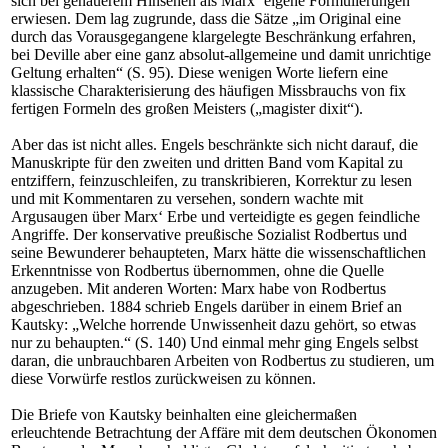
sich bei genauerem Hinsehen als Marx‘ eigene Formulierungen
erwiesen. Dem lag zugrunde, dass die Sätze „im Original eine
durch das Vorausgegangene klargelegte Beschränkung erfahren,
bei Deville aber eine ganz absolut-allgemeine und damit unrichtige
Geltung erhalten“ (S. 95). Diese wenigen Worte liefern eine
klassische Charakterisierung des häufigen Missbrauchs von fix
fertigen Formeln des großen Meisters („magister dixit“).
Aber das ist nicht alles. Engels beschränkte sich nicht darauf, die
Manuskripte für den zweiten und dritten Band vom Kapital zu
entziffern, feinzuschleifen, zu transkribieren, Korrektur zu lesen
und mit Kommentaren zu versehen, sondern wachte mit
Argusaugen über Marx‘ Erbe und verteidigte es gegen feindliche
Angriffe. Der konservative preußische Sozialist Rodbertus und
seine Bewunderer behaupteten, Marx hätte die wissenschaftlichen
Erkenntnisse von Rodbertus übernommen, ohne die Quelle
anzugeben. Mit anderen Worten: Marx habe von Rodbertus
abgeschrieben. 1884 schrieb Engels darüber in einem Brief an
Kautsky: „Welche horrende Unwissenheit dazu gehört, so etwas
nur zu behaupten.“ (S. 140) Und einmal mehr ging Engels selbst
daran, die unbrauchbaren Arbeiten von Rodbertus zu studieren, um
diese Vorwürfe restlos zurückweisen zu können.
Die Briefe von Kautsky beinhalten eine gleichermaßen
erleuchtende Betrachtung der Affäre mit dem deutschen Ökonomen