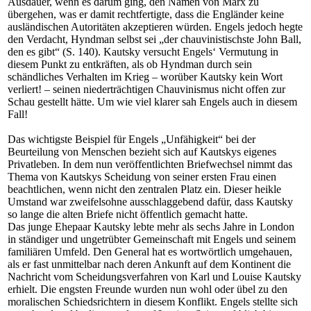
Ausdauer, wenn es darum ging, den Namen von Marx zu
übergehen, was er damit rechtfertigte, dass die Engländer keine
ausländischen Autoritäten akzeptieren würden. Engels jedoch hegte
den Verdacht, Hyndman selbst sei „der chauvinistischste John Ball,
den es gibt“ (S. 140). Kautsky versucht Engels‘ Vermutung in
diesem Punkt zu entkräften, als ob Hyndman durch sein
schändliches Verhalten im Krieg – worüber Kautsky kein Wort
verliert! – seinen niederträchtigen Chauvinismus nicht offen zur
Schau gestellt hätte. Um wie viel klarer sah Engels auch in diesem
Fall!
Das wichtigste Beispiel für Engels „Unfähigkeit“ bei der
Beurteilung von Menschen bezieht sich auf Kautskys eigenes
Privatleben. In dem nun veröffentlichten Briefwechsel nimmt das
Thema von Kautskys Scheidung von seiner ersten Frau einen
beachtlichen, wenn nicht den zentralen Platz ein. Dieser heikle
Umstand war zweifelsohne ausschlaggebend dafür, dass Kautsky
so lange die alten Briefe nicht öffentlich gemacht hatte.
Das junge Ehepaar Kautsky lebte mehr als sechs Jahre in London
in ständiger und ungetrübter Gemeinschaft mit Engels und seinem
familiären Umfeld. Den General hat es wortwörtlich umgehauen,
als er fast unmittelbar nach deren Ankunft auf dem Kontinent die
Nachricht vom Scheidungsverfahren von Karl und Louise Kautsky
erhielt. Die engsten Freunde wurden nun wohl oder übel zu den
moralischen Schiedsrichtern in diesem Konflikt. Engels stellte sich