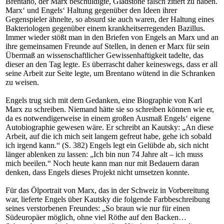
Brentano, der Marx beschuldigte, Gladstone falsch zitiert zu haben.
Marx‘ und Engels‘ Haltung gegenüber den Ideen ihrer
Gegenspieler ähnelte, so absurd sie auch waren, der Haltung eines
Bakteriologen gegenüber einem krankheitserregenden Bazillus.
Immer wieder stößt man in den Briefen von Engels an Marx und an
ihre gemeinsamen Freunde auf Stellen, in denen er Marx für sein
Übermaß an wissenschaftlicher Gewissenhaftigkeit tadelte, das
dieser an den Tag legte. Es überrascht daher keineswegs, dass er all
seine Arbeit zur Seite legte, um Brentano wütend in die Schranken
zu weisen.
Engels trug sich mit dem Gedanken, eine Biographie von Karl
Marx zu schreiben. Niemand hätte sie so schreiben können wie er,
da es notwendigerweise in einem großen Ausmaß Engels‘ eigene
Autobiographie gewesen wäre. Er schreibt an Kautsky: „An diese
Arbeit, auf die ich mich seit langem gefreut habe, gehe ich sobald
ich irgend kann.“ (S. 382) Engels legt ein Gelübde ab, sich nicht
länger ablenken zu lassen: „Ich bin nun 74 Jahre alt – ich muss
mich beeilen.“ Noch heute kann man nur mit Bedauern daran
denken, dass Engels dieses Projekt nicht umsetzen konnte.
Für das Ölportrait von Marx, das in der Schweiz in Vorbereitung
war, lieferte Engels über Kautsky die folgende Farbbeschreibung
seines verstorbenen Freundes: „So braun wie nur für einen
Südeuropäer möglich, ohne viel Röthe auf den Backen…