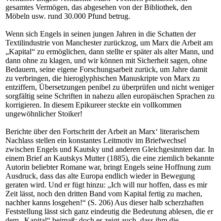
gesamtes Vermögen, das abgesehen von der Bibliothek, den
Möbeln usw. rund 30.000 Pfund betrug.
Wenn sich Engels in seinen jungen Jahren in die Schatten der
Textilindustrie von Manchester zurückzog, um Marx die Arbeit am
„Kapital“ zu ermöglichen, dann stellte er später als alter Mann, und
dann ohne zu klagen, und wir können mit Sicherheit sagen, ohne
Bedauern, seine eigene Forschungsarbeit zurück, um Jahre damit
zu verbringen, die hieroglyphischen Manuskripte von Marx zu
entziffern, Übersetzungen penibel zu überprüfen und nicht weniger
sorgfältig seine Schriften in nahezu allen europäischen Sprachen zu
korrigieren. In diesem Epikureer steckte ein vollkommen
ungewöhnlicher Stoiker!
Berichte über den Fortschritt der Arbeit an Marx‘ literarischem
Nachlass stellen ein konstantes Leitmotiv im Briefwechsel
zwischen Engels und Kautsky und anderen Gleichgesinnten dar. In
einem Brief an Kautskys Mutter (1885), die eine ziemlich bekannte
Autorin beliebter Romane war, bringt Engels seine Hoffnung zum
Ausdruck, dass das alte Europa endlich wieder in Bewegung
geraten wird. Und er fügt hinzu: „Ich will nur hoffen, dass es mir
Zeit lässt, noch den dritten Band vom Kapital fertig zu machen,
nachher kanns losgehen!“ (S. 206) Aus dieser halb scherzhaften
Feststellung lässt sich ganz eindeutig die Bedeutung ablesen, die er
dem „Kapital“ beimaß; doch es zeigt auch, dass ihm die