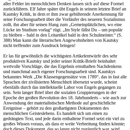
aller Fehler im menschlichen Denken lassen sich auf diese Formel
zurückführen. Elf Jahre später übt Engels in seinem letzten Brief an
Kautsky Kritik, in dem er ihm zwar gebührende Anerkennung für
seine Forschungsarbeit über die Vorläufer des neueren Sozialismus
zollt, ihn aber für seinen Hang zum „Gemeinplätzlichen, wo eine
Lücke im Studium vorlag“ rügt. „Im Style fällst Du – um populär
zu bleiben – bald in den Leitartikel bald in den Schulmeister.“ (S.
388) Man kann die literarischen Angewohnheiten von Kautsky
nicht treffender zum Ausdruck bringen!
Er las für gewöhnlich die wichtigsten Artikelentwürfe des sehr
produktiven Kautsky und jeder seiner Kritik-Briefe beinhaltet
wertvolle Vorschläge, die das Ergebnis ernsthaften Nachdenkens
und manchmal auch eigener Forschungsarbeit sind. Kautskys
bekanntes Werk „Die Klassengegensätze von 1789“, das in fast alle
Sprachen der zivilisierten Menschheit übersetzt wurde, scheint
ebenfalls durch das intellektuelle Labor von Engels gegangen zu
sein. Sein langer Brief über die sozialen Gruppierungen in der
Epoche der großen Revolution des 18. Jahrhunderts – wie auch zur
Anwendung der materialistischen Methode auf geschichtliche
Ereignisse – gehört zu den großartigsten Dokumenten des
menschlichen Geisteslebens. Es handelt sich um einen zu
gedrängten Text, und jede darin enthaltene Formel setzt ein viel zu
großes Wissen voraus, als dass er weite Verbreitung finden könnte;
doch dieses Dokument, das so lange nicht zugänglich war, wird