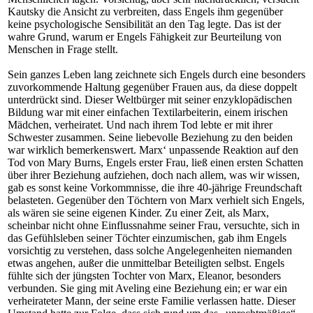
Kautsky die Ansicht zu verbreiten, dass Engels ihm gegenüber
keine psychologische Sensibilität an den Tag legte. Das ist der
wahre Grund, warum er Engels Fähigkeit zur Beurteilung von
Menschen in Frage stellt.
Sein ganzes Leben lang zeichnete sich Engels durch eine besonders
zuvorkommende Haltung gegenüber Frauen aus, da diese doppelt
unterdrückt sind. Dieser Weltbürger mit seiner enzyklopädischen
Bildung war mit einer einfachen Textilarbeiterin, einem irischen
Mädchen, verheiratet. Und nach ihrem Tod lebte er mit ihrer
Schwester zusammen. Seine liebevolle Beziehung zu den beiden
war wirklich bemerkenswert. Marx‘ unpassende Reaktion auf den
Tod von Mary Burns, Engels erster Frau, ließ einen ersten Schatten
über ihrer Beziehung aufziehen, doch nach allem, was wir wissen,
gab es sonst keine Vorkommnisse, die ihre 40-jährige Freundschaft
belasteten. Gegenüber den Töchtern von Marx verhielt sich Engels,
als wären sie seine eigenen Kinder. Zu einer Zeit, als Marx,
scheinbar nicht ohne Einflussnahme seiner Frau, versuchte, sich in
das Gefühlsleben seiner Töchter einzumischen, gab ihm Engels
vorsichtig zu verstehen, dass solche Angelegenheiten niemanden
etwas angehen, außer die unmittelbar Beteiligten selbst. Engels
fühlte sich der jüngsten Tochter von Marx, Eleanor, besonders
verbunden. Sie ging mit Aveling eine Beziehung ein; er war ein
verheirateter Mann, der seine erste Familie verlassen hatte. Dieser