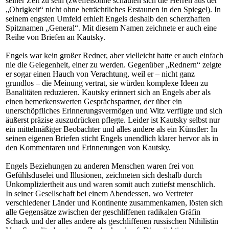
seiner Zeit zu sein (zweifelsohne schauten sich die Herren aus der
„Obrigkeit“ nicht ohne beträchtliches Erstaunen in den Spiegel). In
seinem engsten Umfeld erhielt Engels deshalb den scherzhaften
Spitznamen „General“. Mit diesem Namen zeichnete er auch eine
Reihe von Briefen an Kautsky.
Engels war kein großer Redner, aber vielleicht hatte er auch einfach
nie die Gelegenheit, einer zu werden. Gegenüber „Rednern“ zeigte
er sogar einen Hauch von Verachtung, weil er – nicht ganz
grundlos – die Meinung vertrat, sie würden komplexe Ideen zu
Banalitäten reduzieren. Kautsky erinnert sich an Engels aber als
einen bemerkenswerten Gesprächspartner, der über ein
unerschöpfliches Erinnerungsvermögen und Witz verfügte und sich
äußerst präzise auszudrücken pflegte. Leider ist Kautsky selbst nur
ein mittelmäßiger Beobachter und alles andere als ein Künstler: In
seinen eigenen Briefen sticht Engels unendlich klarer hervor als in
den Kommentaren und Erinnerungen von Kautsky.
Engels Beziehungen zu anderen Menschen waren frei von
Gefühlsduselei und Illusionen, zeichneten sich deshalb durch
Unkompliziertheit aus und waren somit auch zutiefst menschlich.
In seiner Gesellschaft bei einem Abendessen, wo Vertreter
verschiedener Länder und Kontinente zusammenkamen, lösten sich
alle Gegensätze zwischen der geschliffenen radikalen Gräfin
Schack und der alles andere als geschliffenen russischen Nihilistin