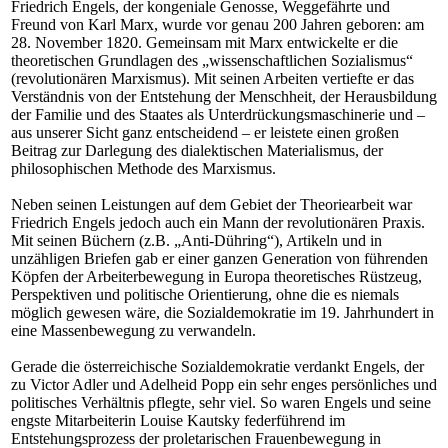
Friedrich Engels, der kongeniale Genosse, Weggefährte und
Freund von Karl Marx, wurde vor genau 200 Jahren geboren: am
28. November 1820. Gemeinsam mit Marx entwickelte er die
theoretischen Grundlagen des „wissenschaftlichen Sozialismus“
(revolutionären Marxismus). Mit seinen Arbeiten vertiefte er das
Verständnis von der Entstehung der Menschheit, der Herausbildung
der Familie und des Staates als Unterdrückungsmaschinerie und –
aus unserer Sicht ganz entscheidend – er leistete einen großen
Beitrag zur Darlegung des dialektischen Materialismus, der
philosophischen Methode des Marxismus.
Neben seinen Leistungen auf dem Gebiet der Theoriearbeit war
Friedrich Engels jedoch auch ein Mann der revolutionären Praxis.
Mit seinen Büchern (z.B. „Anti-Dühring“), Artikeln und in
unzähligen Briefen gab er einer ganzen Generation von führenden
Köpfen der Arbeiterbewegung in Europa theoretisches Rüstzeug,
Perspektiven und politische Orientierung, ohne die es niemals
möglich gewesen wäre, die Sozialdemokratie im 19. Jahrhundert in
eine Massenbewegung zu verwandeln.
Gerade die österreichische Sozialdemokratie verdankt Engels, der
zu Victor Adler und Adelheid Popp ein sehr enges persönliches und
politisches Verhältnis pflegte, sehr viel. So waren Engels und seine
engste Mitarbeiterin Louise Kautsky federführend im
Entstehungsprozess der proletarischen Frauenbewegung in