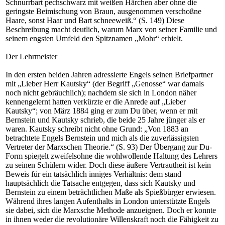
Schnurrbart pechschwarz mit weißen Härchen aber ohne die
geringste Beimischung von Braun, ausgenommen verschoßne
Haare, sonst Haar und Bart schneeweiß.“ (S. 149) Diese
Beschreibung macht deutlich, warum Marx von seiner Familie und
seinem engsten Umfeld den Spitznamen „Mohr“ erhielt.
Der Lehrmeister
In den ersten beiden Jahren adressierte Engels seinen Briefpartner
mit „Lieber Herr Kautsky“ (der Begriff „Genosse“ war damals
noch nicht gebräuchlich); nachdem sie sich in London näher
kennengelernt hatten verkürzte er die Anrede auf „Lieber
Kautsky“; von März 1884 ging er zum Du über, wenn er mit
Bernstein und Kautsky schrieb, die beide 25 Jahre jünger als er
waren. Kautsky schreibt nicht ohne Grund: „Von 1883 an
betrachtete Engels Bernstein und mich als die zuverlässigsten
Vertreter der Marxschen Theorie.“ (S. 93) Der Übergang zur Du-
Form spiegelt zweifelsohne die wohlwollende Haltung des Lehrers
zu seinen Schülern wider. Doch diese äußere Vertrautheit ist kein
Beweis für ein tatsächlich inniges Verhältnis: dem stand
hauptsächlich die Tatsache entgegen, dass sich Kautsky und
Bernstein zu einem beträchtlichen Maße als Spießbürger erwiesen.
Während ihres langen Aufenthalts in London unterstützte Engels
sie dabei, sich die Marxsche Methode anzueignen. Doch er konnte
in ihnen weder die revolutionäre Willenskraft noch die Fähigkeit zu