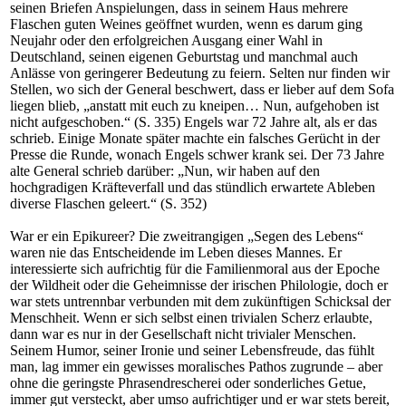
seinen Briefen Anspielungen, dass in seinem Haus mehrere
Flaschen guten Weines geöffnet wurden, wenn es darum ging
Neujahr oder den erfolgreichen Ausgang einer Wahl in
Deutschland, seinen eigenen Geburtstag und manchmal auch
Anlässe von geringerer Bedeutung zu feiern. Selten nur finden wir
Stellen, wo sich der General beschwert, dass er lieber auf dem Sofa
liegen blieb, „anstatt mit euch zu kneipen… Nun, aufgehoben ist
nicht aufgeschoben.“ (S. 335) Engels war 72 Jahre alt, als er das
schrieb. Einige Monate später machte ein falsches Gerücht in der
Presse die Runde, wonach Engels schwer krank sei. Der 73 Jahre
alte General schrieb darüber: „Nun, wir haben auf den
hochgradigen Kräfteverfall und das stündlich erwartete Ableben
diverse Flaschen geleert.“ (S. 352)
War er ein Epikureer? Die zweitrangigen „Segen des Lebens“
waren nie das Entscheidende im Leben dieses Mannes. Er
interessierte sich aufrichtig für die Familienmoral aus der Epoche
der Wildheit oder die Geheimnisse der irischen Philologie, doch er
war stets untrennbar verbunden mit dem zukünftigen Schicksal der
Menschheit. Wenn er sich selbst einen trivialen Scherz erlaubte,
dann war es nur in der Gesellschaft nicht trivialer Menschen.
Seinem Humor, seiner Ironie und seiner Lebensfreude, das fühlt
man, lag immer ein gewisses moralisches Pathos zugrunde – aber
ohne die geringste Phrasendrescherei oder sonderliches Getue,
immer gut versteckt, aber umso aufrichtiger und er war stets bereit,