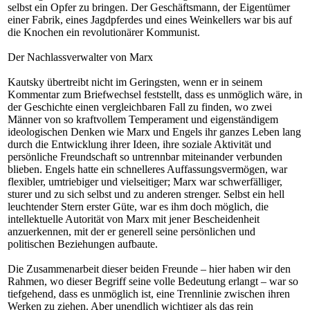
selbst ein Opfer zu bringen. Der Geschäftsmann, der Eigentümer
einer Fabrik, eines Jagdpferdes und eines Weinkellers war bis auf
die Knochen ein revolutionärer Kommunist.
Der Nachlassverwalter von Marx
Kautsky übertreibt nicht im Geringsten, wenn er in seinem
Kommentar zum Briefwechsel feststellt, dass es unmöglich wäre, in
der Geschichte einen vergleichbaren Fall zu finden, wo zwei
Männer von so kraftvollem Temperament und eigenständigem
ideologischen Denken wie Marx und Engels ihr ganzes Leben lang
durch die Entwicklung ihrer Ideen, ihre soziale Aktivität und
persönliche Freundschaft so untrennbar miteinander verbunden
blieben. Engels hatte ein schnelleres Auffassungsvermögen, war
flexibler, umtriebiger und vielseitiger; Marx war schwerfälliger,
sturer und zu sich selbst und zu anderen strenger. Selbst ein hell
leuchtender Stern erster Güte, war es ihm doch möglich, die
intellektuelle Autorität von Marx mit jener Bescheidenheit
anzuerkennen, mit der er generell seine persönlichen und
politischen Beziehungen aufbaute.
Die Zusammenarbeit dieser beiden Freunde – hier haben wir den
Rahmen, wo dieser Begriff seine volle Bedeutung erlangt – war so
tiefgehend, dass es unmöglich ist, eine Trennlinie zwischen ihren
Werken zu ziehen. Aber unendlich wichtiger als das rein