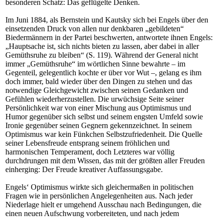
besonderen Schatz: Das geflügelte Denken.
Im Juni 1884, als Bernstein und Kautsky sich bei Engels über den
einsetzenden Druck von allen nur denkbaren „gebildeten“
Biedermännern in der Partei beschwerten, antwortete ihnen Engels:
„Hauptsache ist, sich nichts bieten zu lassen, aber dabei in aller
Gemüthsruhe zu bleiben“ (S. 119). Während der General nicht
immer „Gemüthsruhe“ im wörtlichen Sinne bewahrte – im
Gegenteil, gelegentlich kochte er über vor Wut –, gelang es ihm
doch immer, bald wieder über den Dingen zu stehen und das
notwendige Gleichgewicht zwischen seinen Gedanken und
Gefühlen wiederherzustellen. Die urwüchsige Seite seiner
Persönlichkeit war von einer Mischung aus Optimismus und
Humor gegenüber sich selbst und seinem engsten Umfeld sowie
Ironie gegenüber seinen Gegnern gekennzeichnet. In seinem
Optimismus war kein Fünkchen Selbstzufriedenheit. Die Quelle
seiner Lebensfreude entsprang seinem fröhlichen und
harmonischen Temperament, doch Letzteres war völlig
durchdrungen mit dem Wissen, das mit der größten aller Freuden
einherging: Der Freude kreativer Auffassungsgabe.
Engels‘ Optimismus wirkte sich gleichermaßen in politischen
Fragen wie in persönlichen Angelegenheiten aus. Nach jeder
Niederlage hielt er umgehend Ausschau nach Bedingungen, die
einen neuen Aufschwung vorbereiteten, und nach jedem