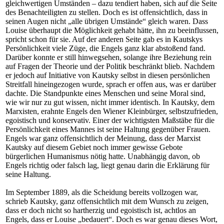
gleichwertigen Umständen – dazu tendiert haben, sich auf die Seite
des Benachteiligten zu stellen. Doch es ist offensichtlich, dass in
seinen Augen nicht „alle übrigen Umstände“ gleich waren. Dass
Louise überhaupt die Möglichkeit gehabt hätte, ihn zu beeinflussen,
spricht schon für sie. Auf der anderen Seite gab es in Kautskys
Persönlichkeit viele Züge, die Engels ganz klar abstoßend fand.
Darüber konnte er still hinwegsehen, solange ihre Beziehung rein
auf Fragen der Theorie und der Politik beschränkt blieb. Nachdem
er jedoch auf Initiative von Kautsky selbst in diesen persönlichen
Streitfall hineingezogen wurde, sprach er offen aus, was er darüber
dachte. Die Standpunkte eines Menschen und seine Moral sind,
wie wir nur zu gut wissen, nicht immer identisch. In Kautsky, dem
Marxisten, erahnte Engels den Wiener Kleinbürger, selbstzufrieden,
egoistisch und konservativ. Einer der wichtigsten Maßstäbe für die
Persönlichkeit eines Mannes ist seine Haltung gegenüber Frauen.
Engels war ganz offensichtlich der Meinung, dass der Marxist
Kautsky auf diesem Gebiet noch immer gewisse Gebote
bürgerlichen Humanismus nötig hatte. Unabhängig davon, ob
Engels richtig oder falsch lag, liegt genau darin die Erklärung für
seine Haltung.
Im September 1889, als die Scheidung bereits vollzogen war,
schrieb Kautsky, ganz offensichtlich mit dem Wunsch zu zeigen,
dass er doch nicht so hartherzig und egoistisch ist, achtlos an
Engels, dass er Louise „bedauert“. Doch es war genau dieses Wort,