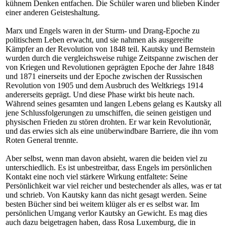
kühnem Denken entfachen. Die Schüler waren und blieben Kinder
einer anderen Geisteshaltung.
Marx und Engels waren in der Sturm- und Drang-Epoche zu
politischem Leben erwacht, und sie nahmen als ausgereifte
Kämpfer an der Revolution von 1848 teil. Kautsky und Bernstein
wurden durch die vergleichsweise ruhige Zeitspanne zwischen der
von Kriegen und Revolutionen geprägten Epoche der Jahre 1848
und 1871 einerseits und der Epoche zwischen der Russischen
Revolution von 1905 und dem Ausbruch des Weltkriegs 1914
andererseits geprägt. Und diese Phase wirkt bis heute nach.
Während seines gesamten und langen Lebens gelang es Kautsky all
jene Schlussfolgerungen zu umschiffen, die seinen geistigen und
physischen Frieden zu stören drohten. Er war kein Revolutionär,
und das erwies sich als eine unüberwindbare Barriere, die ihn vom
Roten General trennte.
Aber selbst, wenn man davon absieht, waren die beiden viel zu
unterschiedlich. Es ist unbestreitbar, dass Engels im persönlichen
Kontakt eine noch viel stärkere Wirkung entfaltete: Seine
Persönlichkeit war viel reicher und bestechender als alles, was er tat
und schrieb. Von Kautsky kann das nicht gesagt werden. Seine
besten Bücher sind bei weitem klüger als er es selbst war. Im
persönlichen Umgang verlor Kautsky an Gewicht. Es mag dies
auch dazu beigetragen haben, dass Rosa Luxemburg, die in