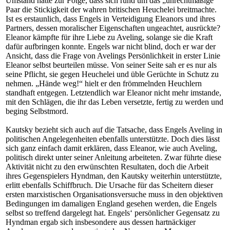
Umstand hatte zur Folge, dass sich rund um das „unrechtmäßige“
Paar die Stickigkeit der wahren britischen Heuchelei breitmachte.
Ist es erstaunlich, dass Engels in Verteidigung Eleanors und ihres
Partners, dessen moralischer Eigenschaften ungeachtet, ausrückte?
Eleanor kämpfte für ihre Liebe zu Aveling, solange sie die Kraft
dafür aufbringen konnte. Engels war nicht blind, doch er war der
Ansicht, dass die Frage von Avelings Persönlichkeit in erster Linie
Eleanor selbst beurteilen müsse. Von seiner Seite sah er es nur als
seine Pflicht, sie gegen Heuchelei und üble Gerüchte in Schutz zu
nehmen. „Hände weg!“ hielt er den frömmelnden Heuchlern
standhaft entgegen. Letztendlich war Eleanor nicht mehr imstande,
mit den Schlägen, die ihr das Leben versetzte, fertig zu werden und
beging Selbstmord.
Kautsky bezieht sich auch auf die Tatsache, dass Engels Aveling in
politischen Angelegenheiten ebenfalls unterstützte. Doch dies lässt
sich ganz einfach damit erklären, dass Eleanor, wie auch Aveling,
politisch direkt unter seiner Anleitung arbeiteten. Zwar führte diese
Aktivität nicht zu den erwünschten Resultaten, doch die Arbeit
ihres Gegenspielers Hyndman, den Kautsky weiterhin unterstützte,
erlitt ebenfalls Schiffbruch. Die Ursache für das Scheitern dieser
ersten marxistischen Organisationsversuche muss in den objektiven
Bedingungen im damaligen England gesehen werden, die Engels
selbst so treffend dargelegt hat. Engels‘ persönlicher Gegensatz zu
Hyndman ergab sich insbesondere aus dessen hartnäckiger