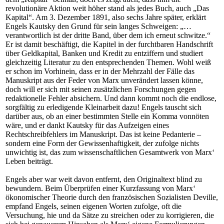
revolutionäre Aktion weit höher stand als jedes Buch, auch „Das
Kapital“. Am 3. Dezember 1891, also sechs Jahre später, erklärt
Engels Kautsky den Grund für sein langes Schweigen: „…
verantwortlich ist der dritte Band, über dem ich erneut schwitze.“
Er ist damit beschäftigt, die Kapitel in der furchtbaren Handschrift
über Geldkapital, Banken und Kredit zu entziffern und studiert
gleichzeitig Literatur zu den entsprechenden Themen. Wohl weiß
er schon im Vorhinein, dass er in der Mehrzahl der Fälle das
Manuskript aus der Feder von Marx unverändert lassen könne,
doch will er sich mit seinen zusätzlichen Forschungen gegen
redaktionelle Fehler absichern. Und dann kommt noch die endlose,
sorgfältig zu erledigende Kleinarbeit dazu! Engels tauscht sich
darüber aus, ob an einer bestimmten Stelle ein Komma vonnöten
wäre, und er dankt Kautsky für das Aufzeigen eines
Rechtschreibfehlers im Manuskript. Das ist keine Pedanterie –
sondern eine Form der Gewissenhaftigkeit, der zufolge nichts
unwichtig ist, das zum wissenschaftlichen Gesamtwerk von Marx‘
Leben beiträgt.
Engels aber war weit davon entfernt, den Originaltext blind zu
bewundern. Beim Überprüfen einer Kurzfassung von Marx‘
ökonomischer Theorie durch den französischen Sozialisten Deville,
empfand Engels, seinen eigenen Worten zufolge, oft die
Versuchung, hie und da Sätze zu streichen oder zu korrigieren, die