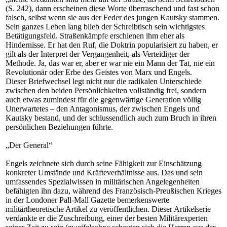
(S. 242), dann erscheinen diese Worte überraschend und fast schon
falsch, selbst wenn sie aus der Feder des jungen Kautsky stammen.
Sein ganzes Leben lang blieb der Schreibtisch sein wichtigstes
Betätigungsfeld. Straßenkämpfe erschienen ihm eher als
Hindernisse. Er hat den Ruf, die Doktrin popularisiert zu haben, er
gilt als der Interpret der Vergangenheit, als Verteidiger der
Methode. Ja, das war er, aber er war nie ein Mann der Tat, nie ein
Revolutionär oder Erbe des Geistes von Marx und Engels.
Dieser Briefwechsel legt nicht nur die radikalen Unterschiede
zwischen den beiden Persönlichkeiten vollständig frei, sondern
auch etwas zumindest für die gegenwärtige Generation völlig
Unerwartetes – den Antagonismus, der zwischen Engels und
Kautsky bestand, und der schlussendlich auch zum Bruch in ihren
persönlichen Beziehungen führte.
„Der General“
Engels zeichnete sich durch seine Fähigkeit zur Einschätzung
konkreter Umstände und Kräfteverhältnisse aus. Das und sein
umfassendes Spezialwissen in militärischen Angelegenheiten
befähigten ihn dazu, während des Französisch-Preußischen Krieges
in der Londoner Pall-Mall Gazette bemerkenswerte
militärtheoretische Artikel zu veröffentlichen. Dieser Artikelserie
verdankte er die Zuschreibung, einer der besten Militärexperten