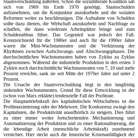
Staatsverschuldung äußerten. Schon die sozialliberale Koalition sah
sich von 1969 bis Ende 1970 genötigt, Staatsschulden
aufzunehmen, um die Konjunktur anzukurbeln und die sozialen
Reformen weiter zu beschleunigen. Die Aufnahme von Schulden
sollte dazu dienen, die Wirtschaft anzukurbeln und Nachfrage zu
schaffen, die dann wiederum Arbeitsplätze bringe und zum
Schuldenabbau führe. Das Gegenteil war jedoch der Fall.
Kennzeichnend für die 1980er und auch für die 1990er Jahre
waren die Mini-Wachstumsraten und die Verkürzung der
Rhythmen zwischen Aufschwungs- und Abschwungsphasen. Die
durchschnittlichen Wachstumsraten haben von Zyklus zu Zyklus
abgenommen. Während die industrielle Produktion in den ersten 3
Zyklen noch durchschnittliche Wachstumsraten von 7, 10 und mehr
Prozent erreichte, sank sie seit Mitte der 1970er Jahre auf unter 2
Prozent.
Die Ursache der Staatsverschuldung liegt in den langfristig
sinkenden Wachstumsraten. Grund für diese Entwicklung ist der
(schon von Marx erklärte) tendenzielle Fall der Profitrate.
Die Hauptantriebskraft des kapitalistischen Wirtschaftens ist die
Profitmaximierung oder der Mehrwert. Die Konkurrenz zwingt den
Kapitalisten, die Produktivität unaufhörlich zu steigern. Dies führt
zu einer immer weiter fortschreitenden Mechanisierung und
Automatisierung der Produktion und zu einer Rationalisierung, die
die lebendige Arbeit (menschliche Arbeitskraft) zunehmend
vernichtet. Hier steckt auch die historische Krisenanfälligkeit der