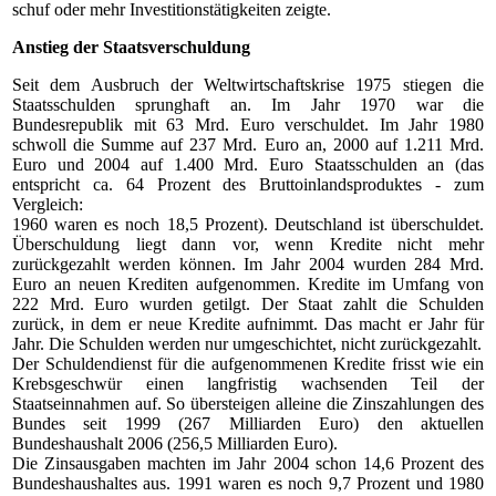
schuf oder mehr Investitionstätigkeiten zeigte.
Anstieg der Staatsverschuldung
Seit dem Ausbruch der Weltwirtschaftskrise 1975 stiegen die
Staatsschulden sprunghaft an. Im Jahr 1970 war die
Bundesrepublik mit 63 Mrd. Euro verschuldet. Im Jahr 1980
schwoll die Summe auf 237 Mrd. Euro an, 2000 auf 1.211 Mrd.
Euro und 2004 auf 1.400 Mrd. Euro Staatsschulden an (das
entspricht ca. 64 Prozent des Bruttoinlandsproduktes - zum
Vergleich:
1960 waren es noch 18,5 Prozent). Deutschland ist überschuldet.
Überschuldung liegt dann vor, wenn Kredite nicht mehr
zurückgezahlt werden können. Im Jahr 2004 wurden 284 Mrd.
Euro an neuen Krediten aufgenommen. Kredite im Umfang von
222 Mrd. Euro wurden getilgt. Der Staat zahlt die Schulden
zurück, in dem er neue Kredite aufnimmt. Das macht er Jahr für
Jahr. Die Schulden werden nur umgeschichtet, nicht zurückgezahlt.
Der Schuldendienst für die aufgenommenen Kredite frisst wie ein
Krebsgeschwür einen langfristig wachsenden Teil der
Staatseinnahmen auf. So übersteigen alleine die Zinszahlungen des
Bundes seit 1999 (267 Milliarden Euro) den aktuellen
Bundeshaushalt 2006 (256,5 Milliarden Euro).
Die Zinsausgaben machten im Jahr 2004 schon 14,6 Prozent des
Bundeshaushaltes aus. 1991 waren es noch 9,7 Prozent und 1980