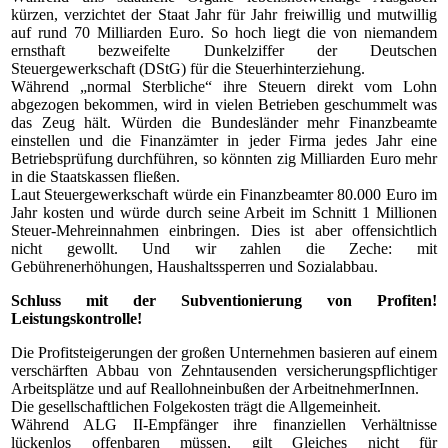
kürzen, verzichtet der Staat Jahr für Jahr freiwillig und mutwillig
auf rund 70 Milliarden Euro. So hoch liegt die von niemandem
ernsthaft bezweifelte Dunkelziffer der Deutschen
Steuergewerkschaft (DStG) für die Steuerhinterziehung.
Während „normal Sterbliche“ ihre Steuern direkt vom Lohn
abgezogen bekommen, wird in vielen Betrieben geschummelt was
das Zeug hält. Würden die Bundesländer mehr Finanzbeamte
einstellen und die Finanzämter in jeder Firma jedes Jahr eine
Betriebsprüfung durchführen, so könnten zig Milliarden Euro mehr
in die Staatskassen fließen.
Laut Steuergewerkschaft würde ein Finanzbeamter 80.000 Euro im
Jahr kosten und würde durch seine Arbeit im Schnitt 1 Millionen
Steuer-Mehreinnahmen einbringen. Dies ist aber offensichtlich
nicht gewollt. Und wir zahlen die Zeche: mit
Gebührenerhöhungen, Haushaltssperren und Sozialabbau.
Schluss mit der Subventionierung von Profiten!
Leistungskontrolle!
Die Profitsteigerungen der großen Unternehmen basieren auf einem
verschärften Abbau von Zehntausenden versicherungspflichtiger
Arbeitsplätze und auf Reallohneinbußen der ArbeitnehmerInnen.
Die gesellschaftlichen Folgekosten trägt die Allgemeinheit.
Während ALG II-Empfänger ihre finanziellen Verhältnisse
lückenlos offenbaren müssen, gilt Gleiches nicht für