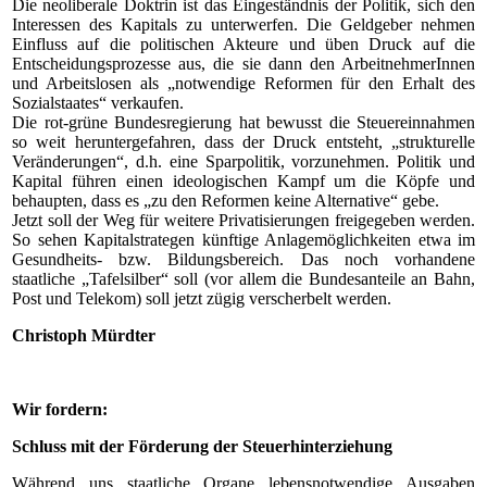
Die neoliberale Doktrin ist das Eingeständnis der Politik, sich den
Interessen des Kapitals zu unterwerfen. Die Geldgeber nehmen
Einfluss auf die politischen Akteure und üben Druck auf die
Entscheidungsprozesse aus, die sie dann den ArbeitnehmerInnen
und Arbeitslosen als „notwendige Reformen für den Erhalt des
Sozialstaates“ verkaufen.
Die rot-grüne Bundesregierung hat bewusst die Steuereinnahmen
so weit heruntergefahren, dass der Druck entsteht, „strukturelle
Veränderungen“, d.h. eine Sparpolitik, vorzunehmen. Politik und
Kapital führen einen ideologischen Kampf um die Köpfe und
behaupten, dass es „zu den Reformen keine Alternative“ gebe.
Jetzt soll der Weg für weitere Privatisierungen freigegeben werden.
So sehen Kapitalstrategen künftige Anlagemöglichkeiten etwa im
Gesundheits- bzw. Bildungsbereich. Das noch vorhandene
staatliche „Tafelsilber“ soll (vor allem die Bundesanteile an Bahn,
Post und Telekom) soll jetzt zügig verscherbelt werden.
Christoph Mürdter
Wir fordern:
Schluss mit der Förderung der Steuerhinterziehung
Während uns staatliche Organe lebensnotwendige Ausgaben