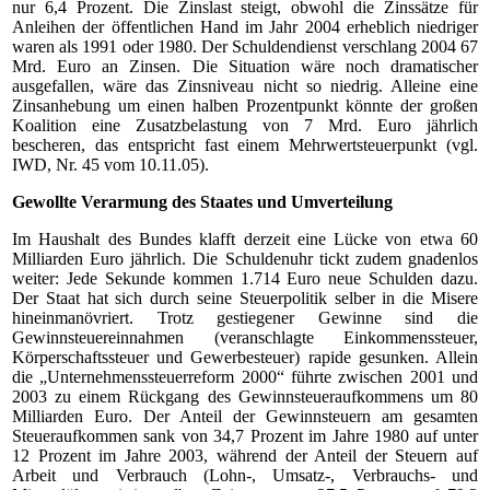
nur 6,4 Prozent. Die Zinslast steigt, obwohl die Zinssätze für
Anleihen der öffentlichen Hand im Jahr 2004 erheblich niedriger
waren als 1991 oder 1980. Der Schuldendienst verschlang 2004 67
Mrd. Euro an Zinsen. Die Situation wäre noch dramatischer
ausgefallen, wäre das Zinsniveau nicht so niedrig. Alleine eine
Zinsanhebung um einen halben Prozentpunkt könnte der großen
Koalition eine Zusatzbelastung von 7 Mrd. Euro jährlich
bescheren, das entspricht fast einem Mehrwertsteuerpunkt (vgl.
IWD, Nr. 45 vom 10.11.05).
Gewollte Verarmung des Staates und Umverteilung
Im Haushalt des Bundes klafft derzeit eine Lücke von etwa 60
Milliarden Euro jährlich. Die Schuldenuhr tickt zudem gnadenlos
weiter: Jede Sekunde kommen 1.714 Euro neue Schulden dazu.
Der Staat hat sich durch seine Steuerpolitik selber in die Misere
hineinmanövriert. Trotz gestiegener Gewinne sind die
Gewinnsteuereinnahmen (veranschlagte Einkommenssteuer,
Körperschaftssteuer und Gewerbesteuer) rapide gesunken. Allein
die „Unternehmenssteuerreform 2000“ führte zwischen 2001 und
2003 zu einem Rückgang des Gewinnsteueraufkommens um 80
Milliarden Euro. Der Anteil der Gewinnsteuern am gesamten
Steueraufkommen sank von 34,7 Prozent im Jahre 1980 auf unter
12 Prozent im Jahre 2003, während der Anteil der Steuern auf
Arbeit und Verbrauch (Lohn-, Umsatz-, Verbrauchs- und