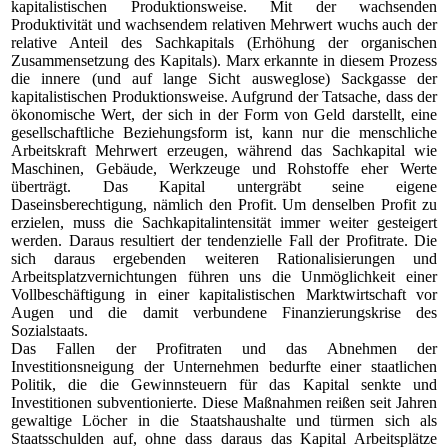
kapitalistischen Produktionsweise. Mit der wachsenden
Produktivität und wachsendem relativen Mehrwert wuchs auch der
relative Anteil des Sachkapitals (Erhöhung der organischen
Zusammensetzung des Kapitals). Marx erkannte in diesem Prozess
die innere (und auf lange Sicht ausweglose) Sackgasse der
kapitalistischen Produktionsweise. Aufgrund der Tatsache, dass der
ökonomische Wert, der sich in der Form von Geld darstellt, eine
gesellschaftliche Beziehungsform ist, kann nur die menschliche
Arbeitskraft Mehrwert erzeugen, während das Sachkapital wie
Maschinen, Gebäude, Werkzeuge und Rohstoffe eher Werte
überträgt. Das Kapital untergräbt seine eigene
Daseinsberechtigung, nämlich den Profit. Um denselben Profit zu
erzielen, muss die Sachkapitalintensität immer weiter gesteigert
werden. Daraus resultiert der tendenzielle Fall der Profitrate. Die
sich daraus ergebenden weiteren Rationalisierungen und
Arbeitsplatzvernichtungen führen uns die Unmöglichkeit einer
Vollbeschäftigung in einer kapitalistischen Marktwirtschaft vor
Augen und die damit verbundene Finanzierungskrise des
Sozialstaats.
Das Fallen der Profitraten und das Abnehmen der
Investitionsneigung der Unternehmen bedurfte einer staatlichen
Politik, die die Gewinnsteuern für das Kapital senkte und
Investitionen subventionierte. Diese Maßnahmen reißen seit Jahren
gewaltige Löcher in die Staatshaushalte und türmen sich als
Staatsschulden auf, ohne dass daraus das Kapital Arbeitsplätze