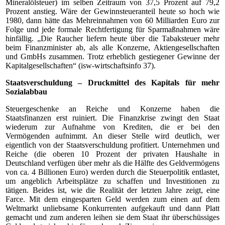
Mineralölsteuer) im selben Zeitraum von 37,5 Prozent auf 79,2
Prozent anstieg. Wäre der Gewinnsteueranteil heute so hoch wie
1980, dann hätte das Mehreinnahmen von 60 Milliarden Euro zur
Folge und jede formale Rechtfertigung für Sparmaßnahmen wäre
hinfällig. „Die Raucher liefern heute über die Tabaksteuer mehr
beim Finanzminister ab, als alle Konzerne, Aktiengesellschaften
und GmbHs zusammen. Trotz erheblich gestiegener Gewinne der
Kapitalgesellschaften“ (isw-wirtschaftsinfo 37).
Staatsverschuldung – Druckmittel des Kapitals für mehr
Sozialabbau
Steuergeschenke an Reiche und Konzerne haben die
Staatsfinanzen erst ruiniert. Die Finanzkrise zwingt den Staat
wiederum zur Aufnahme von Krediten, die er bei den
Vermögenden aufnimmt. An dieser Stelle wird deutlich, wer
eigentlich von der Staatsverschuldung profitiert. Unternehmen und
Reiche (die oberen 10 Prozent der privaten Haushalte in
Deutschland verfügen über mehr als die Hälfte des Geldvermögens
von ca. 4 Billionen Euro) werden durch die Steuerpolitik entlastet,
um angeblich Arbeitsplätze zu schaffen und Investitionen zu
tätigen. Beides ist, wie die Realität der letzten Jahre zeigt, eine
Farce. Mit dem eingesparten Geld werden zum einen auf dem
Weltmarkt unliebsame Konkurrenten aufgekauft und dann Platt
gemacht und zum anderen leihen sie dem Staat ihr überschüssiges