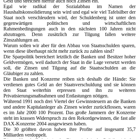
Geld und streichen hierfür auch noch Zinsen ein.
Egal wie radikal der Sozialabbau im Namen der
Haushaltskonsolidierung sein wird und egal wie viel Tafelsilber der
Staat noch verschleudern wird, der Schuldenberg ist unter den
gegenwärtigen politischen und wirtschaftlichen
Rahmenbedingungen auch in den nächsten 100 Jahren nicht
abzutragen. Denn zusätzlich zur Tilgung fallen weitere
Zinszahlungen an.
Warum sollen wir aber für den Abbau von Staatsschulden sparen,
wenn diese überhaupt nicht mehr zurück zu zahlen sind?
Die Sparpolitik bereichert letztlich die Banken und Besitzer hoher
Geldvermögen, weil dadurch der Staat in die Lage versetzt werden
soll, die Zinsen und Tilgung auf die Staatsschulden an die
Gläubiger zu zahlen.
Die Banken und Konzerne reiben sich deshalb die Hände: Sie
verdienen gutes Geld an der Staatsverschuldung und sie können
den Staat weiterhin erpressen und ihn zu weiteren
Privatisierungsmaßnahmen und Entlastungen nötigen.
Während 1991 noch drei Viertel der Gewinnsteuern an die Banken
und andere Kapitalanleger als Zinsen wieder zurückflossen, waren
es im Jahr 2000 100 Prozent. Das große Jammern der Konzerne
steht im krassen Widerspruch zu den Rekordgewinnen, die fast alle
DAX-Konzerne 2004 ausgewiesen haben.
Die 30 größten davon haben ihre Profite auf insgesamt 35,7
Milliarden verdoppelt.