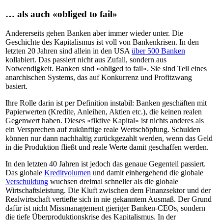
… als auch «obliged to fail»
Andererseits gehen Banken aber immer wieder unter. Die
Geschichte des Kapitalismus ist voll von Bankenkrisen. In den
letzten 20 Jahren sind allein in den USA
über 500 Banken
kollabiert. Das passiert nicht aus Zufall, sondern aus
Notwendigkeit. Banken sind «obliged to fail». Sie sind Teil eines
anarchischen Systems, das auf Konkurrenz und Profitzwang
basiert.
Ihre Rolle darin ist per Definition instabil: Banken geschäften mit
Papierwerten (Kredite, Anleihen, Aktien etc.), die keinen realen
Gegenwert haben. Dieses «fiktive Kapital» ist nichts anderes als
ein Versprechen auf zukünftige reale Wertschöpfung. Schulden
können nur dann nachhaltig zurückgezahlt werden, wenn das Geld
in die Produktion fließt und reale Werte damit geschaffen werden.
In den letzten 40 Jahren ist jedoch das genaue Gegenteil passiert.
Das globale
Kreditvolumen
und damit einhergehend die globale
Verschuldung
wuchsen dreimal schneller als die globale
Wirtschaftsleistung. Die Kluft zwischen dem Finanzsektor und der
Realwirtschaft vertiefte sich in nie gekanntem Ausmaß. Der Grund
dafür ist nicht Missmanagement gieriger Banken-CEOs, sondern
die tiefe Überproduktionskrise des Kapitalismus. In der