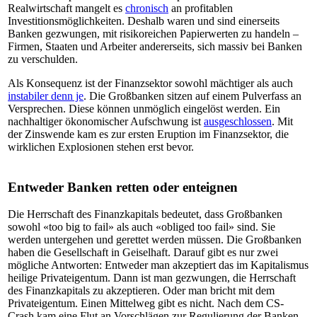
Realwirtschaft mangelt es
chronisch
an profitablen
Investitionsmöglichkeiten. Deshalb waren und sind einerseits
Banken gezwungen, mit risikoreichen Papierwerten zu handeln –
Firmen, Staaten und Arbeiter andererseits, sich massiv bei Banken
zu verschulden.
Als Konsequenz ist der Finanzsektor sowohl mächtiger als auch
instabiler denn je
. Die Großbanken sitzen auf einem Pulverfass an
Versprechen. Diese können unmöglich eingelöst werden. Ein
nachhaltiger ökonomischer Aufschwung ist
ausgeschlossen
. Mit
der Zinswende kam es zur ersten Eruption im Finanzsektor, die
wirklichen Explosionen stehen erst bevor.
Entweder Banken retten oder enteignen
Die Herrschaft des Finanzkapitals bedeutet, dass Großbanken
sowohl «too big to fail» als auch «obliged too fail» sind. Sie
werden untergehen und gerettet werden müssen. Die Großbanken
haben die Gesellschaft in Geiselhaft. Darauf gibt es nur zwei
mögliche Antworten: Entweder man akzeptiert das im Kapitalismus
heilige Privateigentum. Dann ist man gezwungen, die Herrschaft
des Finanzkapitals zu akzeptieren. Oder man bricht mit dem
Privateigentum. Einen Mittelweg gibt es nicht. Nach dem CS-
Crash kam eine Flut an Vorschlägen zur Regulierung der Banken.