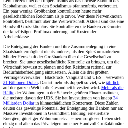
Lenin bezeichnet den Imperialismus als das höchste Stadium des
Kapitalismus, weil er den Sozialismus pfannenfertig vorbereitet.
Ein paar wenige Großbanken kontrollieren heute mehr
gesellschaftlichen Reichtum als je zuvor. Wer diese Nervenknoten
kontrolliert, bestimmt über die Weltwirtschaft. Aktuell sind das eine
Handvoll Großaktionäre. Sie kontrollieren die Banken zu Gunsten
der kurzfristigen Profitmaximierung, auf Kosten der
Arbeiterklasse.
Die Enteignung der Banken und ihre Zusammenlegung in eine
Staatsbank ermöglicht nichts anderes, als den Spieß umzudrehen:
Mit der Herrschaft der Großbanken über die Gesellschaft zu
brechen. Sie unter gesellschaftliche Kontrolle zu bringen, um die
Wirtschaft bewusst zu planen und den Reichtum rational zur
Bedürfnisbefriedigung einzusetzen. Allein die drei größten
Vermögensverwalter – Blackrock, Vanguard und UBS – verwalten
21 Billionen Dollar
. Das ist mehr als doppelt so viel, wie
jährlich
auf der ganzen Welt in die Gesundheit investiert wird.
Mehr als die
Hälfte
der Wohnungen in der Schweiz gehören Finanzinstituten,
die meisten davon der UBS. Sie hat Investitionen von knapp
34
Milliarden Dollar
in klimaschädlichen Konzernen. Diese Zahlen
deuten das gewaltige Potenzial der Enteignung der Banken nur an:
Massive Investitionen in Gesundheit, Bildung, erneuerbare
Energien, günstiger Wohnraum etc. – einem sorglosen Leben steht
einzig und allein das Privateigentum einer Handvoll Großaktionäre