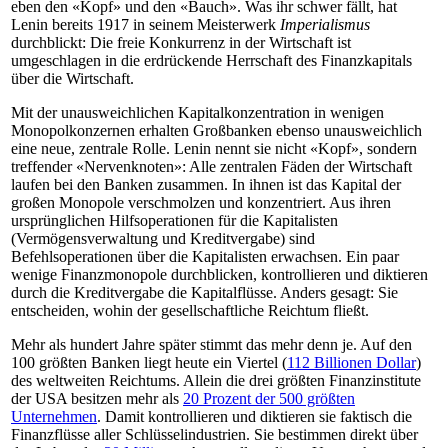
eben den «Kopf» und den «Bauch». Was ihr schwer fällt, hat
Lenin bereits 1917 in seinem Meisterwerk
Imperialismus
durchblickt: Die freie Konkurrenz in der Wirtschaft ist
umgeschlagen in die erdrückende Herrschaft des Finanzkapitals
über die Wirtschaft.
Mit der unausweichlichen Kapitalkonzentration in wenigen
Monopolkonzernen erhalten Großbanken ebenso unausweichlich
eine neue, zentrale Rolle. Lenin nennt sie nicht «Kopf», sondern
treffender «Nervenknoten»: Alle zentralen Fäden der Wirtschaft
laufen bei den Banken zusammen. In ihnen ist das Kapital der
großen Monopole verschmolzen und konzentriert. Aus ihren
ursprünglichen Hilfsoperationen für die Kapitalisten
(Vermögensverwaltung und Kreditvergabe) sind
Befehlsoperationen über die Kapitalisten erwachsen. Ein paar
wenige Finanzmonopole durchblicken, kontrollieren und diktieren
durch die Kreditvergabe die Kapitalflüsse. Anders gesagt: Sie
entscheiden, wohin der gesellschaftliche Reichtum fließt.
Mehr als hundert Jahre später stimmt das mehr denn je. Auf den
100 größten Banken liegt heute ein Viertel (
112 Billionen Dollar
)
des weltweiten Reichtums. Allein die drei größten Finanzinstitute
der USA besitzen mehr als
20 Prozent der 500 größten
Unternehmen
. Damit kontrollieren und diktieren sie faktisch die
Finanzflüsse aller Schlüsselindustrien. Sie bestimmen direkt über