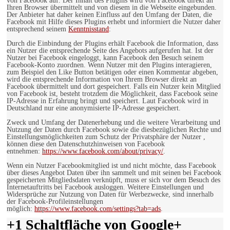
von Facebook auf. Der Inhalt des Plugins wird von Facebook direkt an
Ihren Browser übermittelt und von diesem in die Webseite eingebunden.
Der Anbieter hat daher keinen Einfluss auf den Umfang der Daten, die
Facebook mit Hilfe dieses Plugins erhebt und informiert die Nutzer daher
entsprechend seinem
Kenntnisstand
:
Durch die Einbindung der Plugins erhält Facebook die Information, dass
ein Nutzer die entsprechende Seite des Angebots aufgerufen hat. Ist der
Nutzer bei Facebook eingeloggt, kann Facebook den Besuch seinem
Facebook-Konto zuordnen. Wenn Nutzer mit den Plugins interagieren,
zum Beispiel den Like Button betätigen oder einen Kommentar abgeben,
wird die entsprechende Information von Ihrem Browser direkt an
Facebook übermittelt und dort gespeichert. Falls ein Nutzer kein Mitglied
von Facebook ist, besteht trotzdem die Möglichkeit, dass Facebook seine
IP-Adresse in Erfahrung bringt und speichert. Laut Facebook wird in
Deutschland nur eine anonymisierte IP-Adresse gespeichert.
Zweck und Umfang der Datenerhebung und die weitere Verarbeitung und
Nutzung der Daten durch Facebook sowie die diesbezüglichen Rechte und
Einstellungsmöglichkeiten zum Schutz der Privatsphäre der Nutzer ,
können diese den Datenschutzhinweisen von Facebook
entnehmen:
https://www.facebook.com/about/privacy/
.
Wenn ein Nutzer Facebookmitglied ist und nicht möchte, dass Facebook
über dieses Angebot Daten über ihn sammelt und mit seinen bei Facebook
gespeicherten Mitgliedsdaten verknüpft, muss er sich vor dem Besuch des
Internetauftritts bei Facebook ausloggen. Weitere Einstellungen und
Widersprüche zur Nutzung von Daten für Werbezwecke, sind innerhalb
der Facebook-Profileinstellungen
möglich:
https://www.facebook.com/settings?tab=ads
.
+1 Schaltfläche von Google+