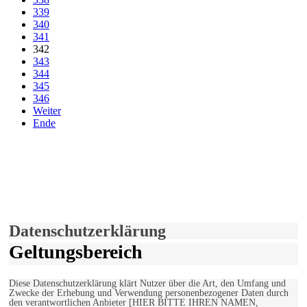
339
340
341
342
343
344
345
346
Weiter
Ende
derfunke.de verwendet Cookies!
Hiermit stimmen Sie der weiteren Nutzung unserer Seite und der
Verwendung von Cookies zu.
Mehr erfahren
Einverstanden!
Datenschutzerklärung
Geltungsbereich
Diese Datenschutzerklärung klärt Nutzer über die Art, den Umfang und
Zwecke der Erhebung und Verwendung personenbezogener Daten durch
den verantwortlichen Anbieter [HIER BITTE IHREN NAMEN,