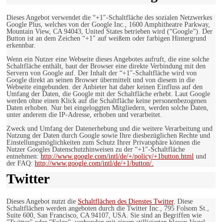
Dieses Angebot verwendet die “+1″-Schaltfläche des sozialen Netzwerkes
Google Plus, welches von der Google Inc., 1600 Amphitheatre Parkway,
Mountain View, CA 94043, United States betrieben wird (“Google”). Der
Button ist an dem Zeichen “+1″ auf weißem oder farbigen Hintergrund
erkennbar.
Wenn ein Nutzer eine Webseite dieses Angebotes aufruft, die eine solche
Schaltfläche enthält, baut der Browser eine direkte Verbindung mit den
Servern von Google auf. Der Inhalt der “+1″-Schaltfläche wird von
Google direkt an seinen Browser übermittelt und von diesem in die
Webseite eingebunden. der Anbieter hat daher keinen Einfluss auf den
Umfang der Daten, die Google mit der Schaltfläche erhebt. Laut Google
werden ohne einen Klick auf die Schaltfläche keine personenbezogenen
Daten erhoben. Nur bei eingeloggten Mitgliedern, werden solche Daten,
unter anderem die IP-Adresse, erhoben und verarbeitet.
Zweck und Umfang der Datenerhebung und die weitere Verarbeitung und
Nutzung der Daten durch Google sowie Ihre diesbezüglichen Rechte und
Einstellungsmöglichkeiten zum Schutz Ihrer Privatsphäre können die
Nutzer Googles Datenschutzhinweisen zu der “+1″-Schaltfläche
entnehmen:
http://www.google.com/intl/de/+/policy/+1button.html
und
der FAQ:
http://www.google.com/intl/de/+1/button/.
Twitter
Dieses Angebot nutzt die
Schaltflächen des Dienstes Twitter
. Diese
Schaltflächen werden angeboten durch die Twitter Inc., 795 Folsom St.,
Suite 600, San Francisco, CA 94107, USA. Sie sind an Begriffen wie