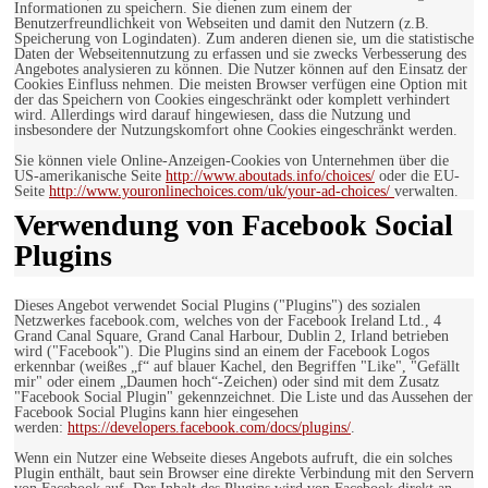
Informationen zu speichern. Sie dienen zum einem der
Benutzerfreundlichkeit von Webseiten und damit den Nutzern (z.B.
Speicherung von Logindaten). Zum anderen dienen sie, um die statistische
Daten der Webseitennutzung zu erfassen und sie zwecks Verbesserung des
Angebotes analysieren zu können. Die Nutzer können auf den Einsatz der
Cookies Einfluss nehmen. Die meisten Browser verfügen eine Option mit
der das Speichern von Cookies eingeschränkt oder komplett verhindert
wird. Allerdings wird darauf hingewiesen, dass die Nutzung und
insbesondere der Nutzungskomfort ohne Cookies eingeschränkt werden.
Sie können viele Online-Anzeigen-Cookies von Unternehmen über die
US-amerikanische Seite
http://www.aboutads.info/choices/
oder die EU-
Seite
http://www.youronlinechoices.com/uk/your-ad-choices/
verwalten.
Verwendung von Facebook Social
Plugins
Dieses Angebot verwendet Social Plugins ("Plugins") des sozialen
Netzwerkes facebook.com, welches von der Facebook Ireland Ltd., 4
Grand Canal Square, Grand Canal Harbour, Dublin 2, Irland betrieben
wird ("Facebook"). Die Plugins sind an einem der Facebook Logos
erkennbar (weißes „f“ auf blauer Kachel, den Begriffen "Like", "Gefällt
mir" oder einem „Daumen hoch“-Zeichen) oder sind mit dem Zusatz
"Facebook Social Plugin" gekennzeichnet. Die Liste und das Aussehen der
Facebook Social Plugins kann hier eingesehen
werden:
https://developers.facebook.com/docs/plugins/
.
Wenn ein Nutzer eine Webseite dieses Angebots aufruft, die ein solches
Plugin enthält, baut sein Browser eine direkte Verbindung mit den Servern