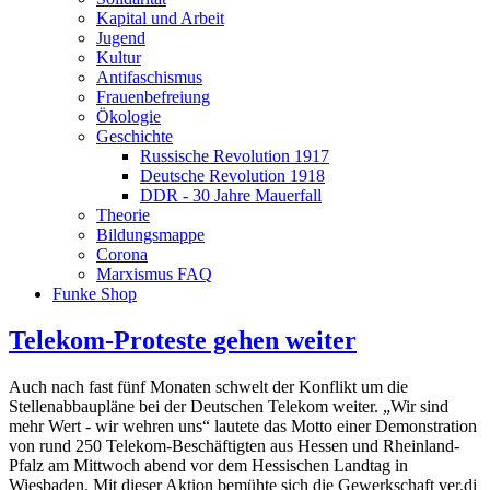
Kapital und Arbeit
Jugend
Kultur
Antifaschismus
Frauenbefreiung
Ökologie
Geschichte
Russische Revolution 1917
Deutsche Revolution 1918
DDR - 30 Jahre Mauerfall
Theorie
Bildungsmappe
Corona
Marxismus FAQ
Funke Shop
Telekom-Proteste gehen weiter
Auch nach fast fünf Monaten schwelt der Konflikt um die
Stellenabbaupläne bei der Deutschen Telekom weiter. „Wir sind
mehr Wert - wir wehren uns“ lautete das Motto einer Demonstration
von rund 250 Telekom-Beschäftigten aus Hessen und Rheinland-
Pfalz am Mittwoch abend vor dem Hessischen Landtag in
Wiesbaden. Mit dieser Aktion bemühte sich die Gewerkschaft ver.di