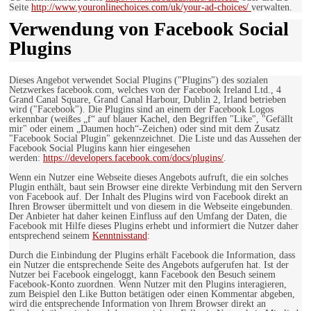
Seite
http://www.youronlinechoices.com/uk/your-ad-choices/
verwalten.
Verwendung von Facebook Social
Plugins
Dieses Angebot verwendet Social Plugins ("Plugins") des sozialen
Netzwerkes facebook.com, welches von der Facebook Ireland Ltd., 4
Grand Canal Square, Grand Canal Harbour, Dublin 2, Irland betrieben
wird ("Facebook"). Die Plugins sind an einem der Facebook Logos
erkennbar (weißes „f“ auf blauer Kachel, den Begriffen "Like", "Gefällt
mir" oder einem „Daumen hoch“-Zeichen) oder sind mit dem Zusatz
"Facebook Social Plugin" gekennzeichnet. Die Liste und das Aussehen der
Facebook Social Plugins kann hier eingesehen
werden:
https://developers.facebook.com/docs/plugins/
.
Wenn ein Nutzer eine Webseite dieses Angebots aufruft, die ein solches
Plugin enthält, baut sein Browser eine direkte Verbindung mit den Servern
von Facebook auf. Der Inhalt des Plugins wird von Facebook direkt an
Ihren Browser übermittelt und von diesem in die Webseite eingebunden.
Der Anbieter hat daher keinen Einfluss auf den Umfang der Daten, die
Facebook mit Hilfe dieses Plugins erhebt und informiert die Nutzer daher
entsprechend seinem
Kenntnisstand
:
Durch die Einbindung der Plugins erhält Facebook die Information, dass
ein Nutzer die entsprechende Seite des Angebots aufgerufen hat. Ist der
Nutzer bei Facebook eingeloggt, kann Facebook den Besuch seinem
Facebook-Konto zuordnen. Wenn Nutzer mit den Plugins interagieren,
zum Beispiel den Like Button betätigen oder einen Kommentar abgeben,
wird die entsprechende Information von Ihrem Browser direkt an