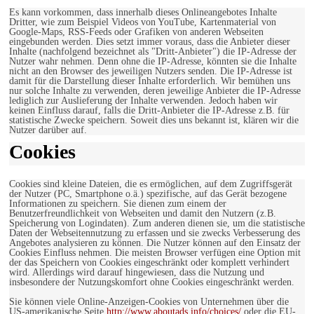
Es kann vorkommen, dass innerhalb dieses Onlineangebotes Inhalte
Dritter, wie zum Beispiel Videos von YouTube, Kartenmaterial von
Google-Maps, RSS-Feeds oder Grafiken von anderen Webseiten
eingebunden werden. Dies setzt immer voraus, dass die Anbieter dieser
Inhalte (nachfolgend bezeichnet als "Dritt-Anbieter") die IP-Adresse der
Nutzer wahr nehmen. Denn ohne die IP-Adresse, könnten sie die Inhalte
nicht an den Browser des jeweiligen Nutzers senden. Die IP-Adresse ist
damit für die Darstellung dieser Inhalte erforderlich. Wir bemühen uns
nur solche Inhalte zu verwenden, deren jeweilige Anbieter die IP-Adresse
lediglich zur Auslieferung der Inhalte verwenden. Jedoch haben wir
keinen Einfluss darauf, falls die Dritt-Anbieter die IP-Adresse z.B. für
statistische Zwecke speichern. Soweit dies uns bekannt ist, klären wir die
Nutzer darüber auf.
Cookies
Cookies sind kleine Dateien, die es ermöglichen, auf dem Zugriffsgerät
der Nutzer (PC, Smartphone o.ä.) spezifische, auf das Gerät bezogene
Informationen zu speichern. Sie dienen zum einem der
Benutzerfreundlichkeit von Webseiten und damit den Nutzern (z.B.
Speicherung von Logindaten). Zum anderen dienen sie, um die statistische
Daten der Webseitennutzung zu erfassen und sie zwecks Verbesserung des
Angebotes analysieren zu können. Die Nutzer können auf den Einsatz der
Cookies Einfluss nehmen. Die meisten Browser verfügen eine Option mit
der das Speichern von Cookies eingeschränkt oder komplett verhindert
wird. Allerdings wird darauf hingewiesen, dass die Nutzung und
insbesondere der Nutzungskomfort ohne Cookies eingeschränkt werden.
Sie können viele Online-Anzeigen-Cookies von Unternehmen über die
US-amerikanische Seite
http://www.aboutads.info/choices/
oder die EU-