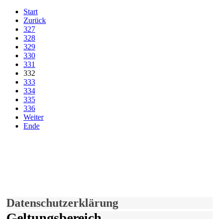
Start
Zurück
327
328
329
330
331
332
333
334
335
336
Weiter
Ende
derfunke.de verwendet Cookies!
Hiermit stimmen Sie der weiteren Nutzung unserer Seite und der
Verwendung von Cookies zu.
Mehr erfahren
Einverstanden!
Datenschutzerklärung
Geltungsbereich