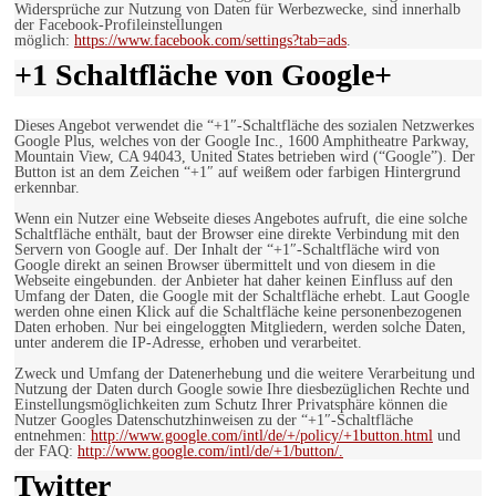
Widersprüche zur Nutzung von Daten für Werbezwecke, sind innerhalb
der Facebook-Profileinstellungen
möglich:
https://www.facebook.com/settings?tab=ads
.
+1 Schaltfläche von Google+
Dieses Angebot verwendet die “+1″-Schaltfläche des sozialen Netzwerkes
Google Plus, welches von der Google Inc., 1600 Amphitheatre Parkway,
Mountain View, CA 94043, United States betrieben wird (“Google”). Der
Button ist an dem Zeichen “+1″ auf weißem oder farbigen Hintergrund
erkennbar.
Wenn ein Nutzer eine Webseite dieses Angebotes aufruft, die eine solche
Schaltfläche enthält, baut der Browser eine direkte Verbindung mit den
Servern von Google auf. Der Inhalt der “+1″-Schaltfläche wird von
Google direkt an seinen Browser übermittelt und von diesem in die
Webseite eingebunden. der Anbieter hat daher keinen Einfluss auf den
Umfang der Daten, die Google mit der Schaltfläche erhebt. Laut Google
werden ohne einen Klick auf die Schaltfläche keine personenbezogenen
Daten erhoben. Nur bei eingeloggten Mitgliedern, werden solche Daten,
unter anderem die IP-Adresse, erhoben und verarbeitet.
Zweck und Umfang der Datenerhebung und die weitere Verarbeitung und
Nutzung der Daten durch Google sowie Ihre diesbezüglichen Rechte und
Einstellungsmöglichkeiten zum Schutz Ihrer Privatsphäre können die
Nutzer Googles Datenschutzhinweisen zu der “+1″-Schaltfläche
entnehmen:
http://www.google.com/intl/de/+/policy/+1button.html
und
der FAQ:
http://www.google.com/intl/de/+1/button/.
Twitter