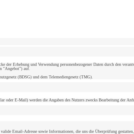
erwendung von Cookies zu.
Mehr erfahren
d Zwecke der Erhebung und Verwendung personenbezogener Daten durch den
“Angebot”) auf.
schutzgesetz (BDSG) und dem Telemediengesetz (TMG).
r oder E-Mail) werden die Angaben des Nutzers zwecks Bearbeitung der Anfrage
alide Email-Adresse sowie Informationen, die uns die Überprüfung gestatten,