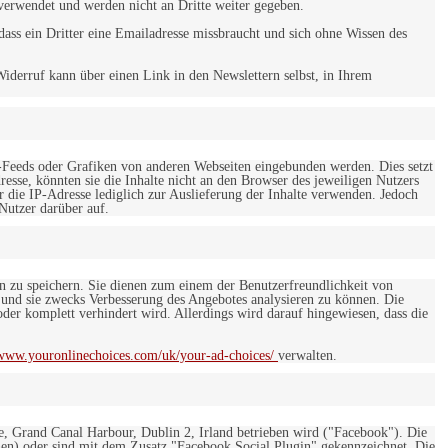
verwendet und werden nicht an Dritte weiter gegeben.
ss ein Dritter eine Emailadresse missbraucht und sich ohne Wissen des
iderruf kann über einen Link in den Newslettern selbst, in Ihrem
-Feeds oder Grafiken von anderen Webseiten eingebunden werden. Dies setzt
esse, könnten sie die Inhalte nicht an den Browser des jeweiligen Nutzers
r die IP-Adresse lediglich zur Auslieferung der Inhalte verwenden. Jedoch
 Nutzer darüber auf.
en zu speichern. Sie dienen zum einem der Benutzerfreundlichkeit von
 und sie zwecks Verbesserung des Angebotes analysieren zu können. Die
er komplett verhindert wird. Allerdings wird darauf hingewiesen, dass die
/www.youronlinechoices.com/uk/your-ad-choices/
verwalten.
e, Grand Canal Harbour, Dublin 2, Irland betrieben wird ("Facebook"). Die
en) oder sind mit dem Zusatz "Facebook Social Plugin" gekennzeichnet. Die