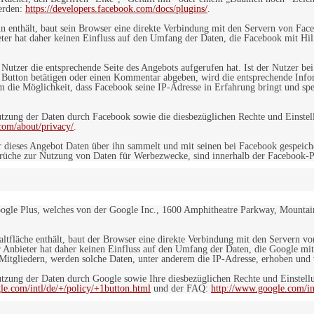
werden:
https://developers.facebook.com/docs/plugins/
.
in enthält, baut sein Browser eine direkte Verbindung mit den Servern von Fac
er hat daher keinen Einfluss auf den Umfang der Daten, die Facebook mit Hilf
n Nutzer die entsprechende Seite des Angebots aufgerufen hat. Ist der Nutzer
 Button betätigen oder einen Kommentar abgeben, wird die entsprechende Info
dem die Möglichkeit, dass Facebook seine IP-Adresse in Erfahrung bringt und sp
ung der Daten durch Facebook sowie die diesbezüglichen Rechte und Einstell
com/about/privacy/
.
 dieses Angebot Daten über ihn sammelt und mit seinen bei Facebook gespeiche
sprüche zur Nutzung von Daten für Werbezwecke, sind innerhalb der Facebook-P
ogle Plus, welches von der Google Inc., 1600 Amphitheatre Parkway, Mountain
altfläche enthält, baut der Browser eine direkte Verbindung mit den Servern v
 Anbieter hat daher keinen Einfluss auf den Umfang der Daten, die Google mit
itgliedern, werden solche Daten, unter anderem die IP-Adresse, erhoben und v
zung der Daten durch Google sowie Ihre diesbezüglichen Rechte und Einstellu
le.com/intl/de/+/policy/+1button.html
und der FAQ:
http://www.google.com/int