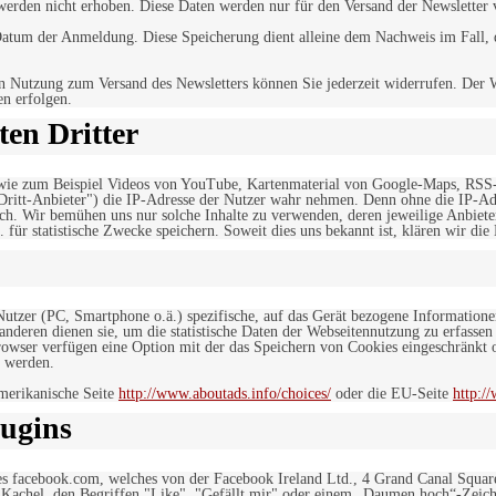
werden nicht erhoben. Diese Daten werden nur für den Versand der Newsletter 
tum der Anmeldung. Diese Speicherung dient alleine dem Nachweis im Fall, da
n Nutzung zum Versand des Newsletters können Sie jederzeit widerrufen. Der W
en erfolgen.
en Dritter
, wie zum Beispiel Videos von YouTube, Kartenmaterial von Google-Maps, RSS
"Dritt-Anbieter") die IP-Adresse der Nutzer wahr nehmen. Denn ohne die IP-Adr
rlich. Wir bemühen uns nur solche Inhalte zu verwenden, deren jeweilige Anbiete
. für statistische Zwecke speichern. Soweit dies uns bekannt ist, klären wir die
 Nutzer (PC, Smartphone o.ä.) spezifische, auf das Gerät bezogene Information
deren dienen sie, um die statistische Daten der Webseitennutzung zu erfassen
owser verfügen eine Option mit der das Speichern von Cookies eingeschränkt od
 werden.
merikanische Seite
http://www.aboutads.info/choices/
oder die EU-Seite
http:/
ugins
es facebook.com, welches von der Facebook Ireland Ltd., 4 Grand Canal Squar
r Kachel, den Begriffen "Like", "Gefällt mir" oder einem „Daumen hoch“-Zeich