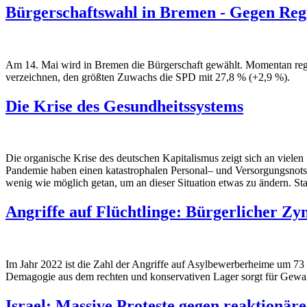
Bürgerschaftswahl in Bremen - Gegen Regie
Am 14. Mai wird in Bremen die Bürgerschaft gewählt. Momentan reg
verzeichnen, den größten Zuwachs die SPD mit 27,8 % (+2,9 %).
Die Krise des Gesundheitssystems
Die organische Krise des deutschen Kapitalismus zeigt sich an vielen
Pandemie haben einen katastrophalen Personal– und Versorgungsnotsta
wenig wie möglich getan, um an dieser Situation etwas zu ändern. Sta
Angriffe auf Flüchtlinge: Bürgerlicher Zy
Im Jahr 2022 ist die Zahl der Angriffe auf Asylbewerberheime um 73 
Demagogie aus dem rechten und konservativen Lager sorgt für Gewal
Israel: Massive Proteste gegen reaktionär