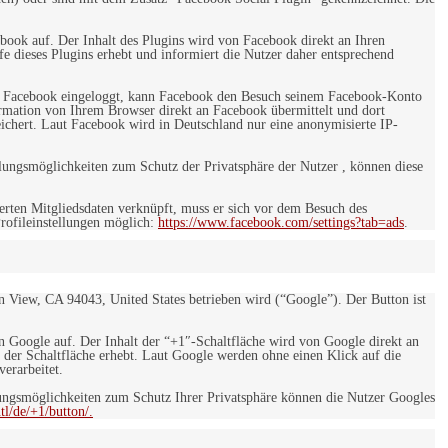
ebook auf. Der Inhalt des Plugins wird von Facebook direkt an Ihren
e dieses Plugins erhebt und informiert die Nutzer daher entsprechend
 bei Facebook eingeloggt, kann Facebook den Besuch seinem Facebook-Konto
rmation von Ihrem Browser direkt an Facebook übermittelt und dort
eichert. Laut Facebook wird in Deutschland nur eine anonymisierte IP-
ungsmöglichkeiten zum Schutz der Privatsphäre der Nutzer , können diese
rten Mitgliedsdaten verknüpft, muss er sich vor dem Besuch des
rofileinstellungen möglich:
https://www.facebook.com/settings?tab=ads
.
 View, CA 94043, United States betrieben wird (“Google”). Der Button ist
on Google auf. Der Inhalt der “+1″-Schaltfläche wird von Google direkt an
 der Schaltfläche erhebt. Laut Google werden ohne einen Klick auf die
erarbeitet.
ngsmöglichkeiten zum Schutz Ihrer Privatsphäre können die Nutzer Googles
l/de/+1/button/.