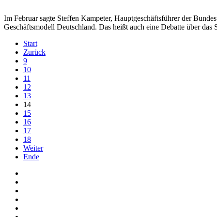
Im Februar sagte Steffen Kampeter, Hauptgeschäftsführer der Bundes
Geschäftsmodell Deutschland. Das heißt auch eine Debatte über das S
Start
Zurück
9
10
11
12
13
14
15
16
17
18
Weiter
Ende
Auf Facebook folgen
Bei Twitter teilen
Instagram
Auf Youtube folgen
der funke - Shop
marxist.com