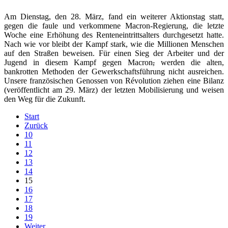
Am Dienstag, den 28. März, fand ein weiterer Aktionstag statt,
gegen die faule und verkommene Macron-Regierung, die letzte
Woche eine Erhöhung des Renteneintrittsalters durchgesetzt hatte.
Nach wie vor bleibt der Kampf stark, wie die Millionen Menschen
auf den Straßen beweisen. Für einen Sieg der Arbeiter und der
Jugend in diesem Kampf gegen Macron
,
werden die alten,
bankrotten Methoden der Gewerkschaftsführung nicht ausreichen.
Unsere französischen Genossen von Révolution ziehen eine Bilanz
(veröffentlicht am 29. März) der letzten Mobilisierung und weisen
den Weg für die Zukunft.
Start
Zurück
10
11
12
13
14
15
16
17
18
19
Weiter