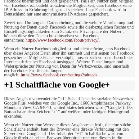
Facebook übermittelt und dort gespeichert. Falls ein Nutzer kein Mitglied
von Facebook ist, besteht trotzdem die Möglichkeit, dass Facebook seine
IP-Adresse in Erfahrung bringt und speichert. Laut Facebook wird in
Deutschland nur eine anonymisierte IP-Adresse gespeichert.
Zweck und Umfang der Datenerhebung und die weitere Verarbeitung und
Nutzung der Daten durch Facebook sowie die diesbezüglichen Rechte und
Einstellungsmöglichkeiten zum Schutz der Privatsphäre der Nutzer ,
können diese den Datenschutzhinweisen von Facebook
entnehmen:
https://www.facebook.com/about/privacy/
.
Wenn ein Nutzer Facebookmitglied ist und nicht möchte, dass Facebook
über dieses Angebot Daten über ihn sammelt und mit seinen bei Facebook
gespeicherten Mitgliedsdaten verknüpft, muss er sich vor dem Besuch des
Internetauftritts bei Facebook ausloggen. Weitere Einstellungen und
Widersprüche zur Nutzung von Daten für Werbezwecke, sind innerhalb
der Facebook-Profileinstellungen
möglich:
https://www.facebook.com/settings?tab=ads
.
+1 Schaltfläche von Google+
Dieses Angebot verwendet die “+1″-Schaltfläche des sozialen Netzwerkes
Google Plus, welches von der Google Inc., 1600 Amphitheatre Parkway,
Mountain View, CA 94043, United States betrieben wird (“Google”). Der
Button ist an dem Zeichen “+1″ auf weißem oder farbigen Hintergrund
erkennbar.
Wenn ein Nutzer eine Webseite dieses Angebotes aufruft, die eine solche
Schaltfläche enthält, baut der Browser eine direkte Verbindung mit den
Servern von Google auf. Der Inhalt der “+1″-Schaltfläche wird von
Google direkt an seinen Browser übermittelt und von diesem in die