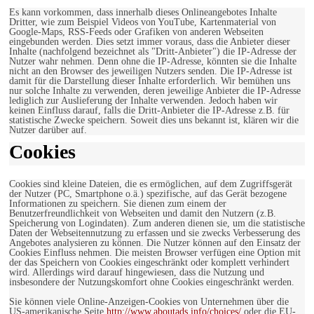
Es kann vorkommen, dass innerhalb dieses Onlineangebotes Inhalte
Dritter, wie zum Beispiel Videos von YouTube, Kartenmaterial von
Google-Maps, RSS-Feeds oder Grafiken von anderen Webseiten
eingebunden werden. Dies setzt immer voraus, dass die Anbieter dieser
Inhalte (nachfolgend bezeichnet als "Dritt-Anbieter") die IP-Adresse der
Nutzer wahr nehmen. Denn ohne die IP-Adresse, könnten sie die Inhalte
nicht an den Browser des jeweiligen Nutzers senden. Die IP-Adresse ist
damit für die Darstellung dieser Inhalte erforderlich. Wir bemühen uns
nur solche Inhalte zu verwenden, deren jeweilige Anbieter die IP-Adresse
lediglich zur Auslieferung der Inhalte verwenden. Jedoch haben wir
keinen Einfluss darauf, falls die Dritt-Anbieter die IP-Adresse z.B. für
statistische Zwecke speichern. Soweit dies uns bekannt ist, klären wir die
Nutzer darüber auf.
Cookies
Cookies sind kleine Dateien, die es ermöglichen, auf dem Zugriffsgerät
der Nutzer (PC, Smartphone o.ä.) spezifische, auf das Gerät bezogene
Informationen zu speichern. Sie dienen zum einem der
Benutzerfreundlichkeit von Webseiten und damit den Nutzern (z.B.
Speicherung von Logindaten). Zum anderen dienen sie, um die statistische
Daten der Webseitennutzung zu erfassen und sie zwecks Verbesserung des
Angebotes analysieren zu können. Die Nutzer können auf den Einsatz der
Cookies Einfluss nehmen. Die meisten Browser verfügen eine Option mit
der das Speichern von Cookies eingeschränkt oder komplett verhindert
wird. Allerdings wird darauf hingewiesen, dass die Nutzung und
insbesondere der Nutzungskomfort ohne Cookies eingeschränkt werden.
Sie können viele Online-Anzeigen-Cookies von Unternehmen über die
US-amerikanische Seite
http://www.aboutads.info/choices/
oder die EU-