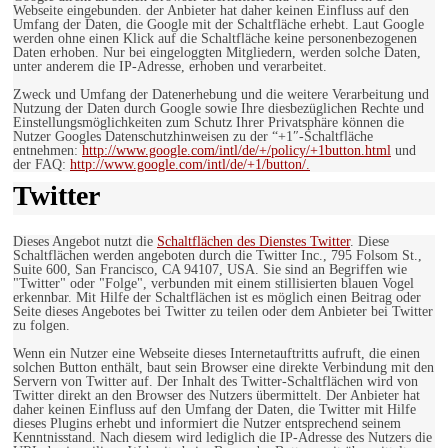
Webseite eingebunden. der Anbieter hat daher keinen Einfluss auf den
Umfang der Daten, die Google mit der Schaltfläche erhebt. Laut Google
werden ohne einen Klick auf die Schaltfläche keine personenbezogenen
Daten erhoben. Nur bei eingeloggten Mitgliedern, werden solche Daten,
unter anderem die IP-Adresse, erhoben und verarbeitet.
Zweck und Umfang der Datenerhebung und die weitere Verarbeitung und
Nutzung der Daten durch Google sowie Ihre diesbezüglichen Rechte und
Einstellungsmöglichkeiten zum Schutz Ihrer Privatsphäre können die
Nutzer Googles Datenschutzhinweisen zu der “+1″-Schaltfläche
entnehmen:
http://www.google.com/intl/de/+/policy/+1button.html
und
der FAQ:
http://www.google.com/intl/de/+1/button/.
Twitter
Dieses Angebot nutzt die
Schaltflächen des Dienstes Twitter
. Diese
Schaltflächen werden angeboten durch die Twitter Inc., 795 Folsom St.,
Suite 600, San Francisco, CA 94107, USA. Sie sind an Begriffen wie
"Twitter" oder "Folge", verbunden mit einem stillisierten blauen Vogel
erkennbar. Mit Hilfe der Schaltflächen ist es möglich einen Beitrag oder
Seite dieses Angebotes bei Twitter zu teilen oder dem Anbieter bei Twitter
zu folgen.
Wenn ein Nutzer eine Webseite dieses Internetauftritts aufruft, die einen
solchen Button enthält, baut sein Browser eine direkte Verbindung mit den
Servern von Twitter auf. Der Inhalt des Twitter-Schaltflächen wird von
Twitter direkt an den Browser des Nutzers übermittelt. Der Anbieter hat
daher keinen Einfluss auf den Umfang der Daten, die Twitter mit Hilfe
dieses Plugins erhebt und informiert die Nutzer entsprechend seinem
Kenntnisstand. Nach diesem wird lediglich die IP-Adresse des Nutzers die