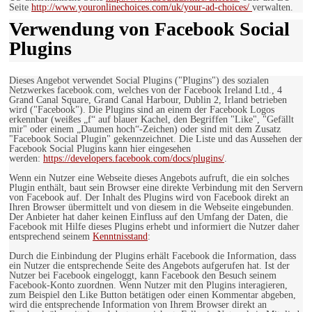
Seite
http://www.youronlinechoices.com/uk/your-ad-choices/
verwalten.
Verwendung von Facebook Social
Plugins
Dieses Angebot verwendet Social Plugins ("Plugins") des sozialen
Netzwerkes facebook.com, welches von der Facebook Ireland Ltd., 4
Grand Canal Square, Grand Canal Harbour, Dublin 2, Irland betrieben
wird ("Facebook"). Die Plugins sind an einem der Facebook Logos
erkennbar (weißes „f“ auf blauer Kachel, den Begriffen "Like", "Gefällt
mir" oder einem „Daumen hoch“-Zeichen) oder sind mit dem Zusatz
"Facebook Social Plugin" gekennzeichnet. Die Liste und das Aussehen der
Facebook Social Plugins kann hier eingesehen
werden:
https://developers.facebook.com/docs/plugins/
.
Wenn ein Nutzer eine Webseite dieses Angebots aufruft, die ein solches
Plugin enthält, baut sein Browser eine direkte Verbindung mit den Servern
von Facebook auf. Der Inhalt des Plugins wird von Facebook direkt an
Ihren Browser übermittelt und von diesem in die Webseite eingebunden.
Der Anbieter hat daher keinen Einfluss auf den Umfang der Daten, die
Facebook mit Hilfe dieses Plugins erhebt und informiert die Nutzer daher
entsprechend seinem
Kenntnisstand
:
Durch die Einbindung der Plugins erhält Facebook die Information, dass
ein Nutzer die entsprechende Seite des Angebots aufgerufen hat. Ist der
Nutzer bei Facebook eingeloggt, kann Facebook den Besuch seinem
Facebook-Konto zuordnen. Wenn Nutzer mit den Plugins interagieren,
zum Beispiel den Like Button betätigen oder einen Kommentar abgeben,
wird die entsprechende Information von Ihrem Browser direkt an