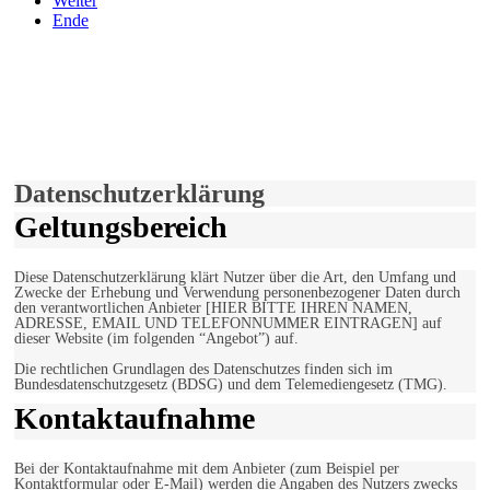
Weiter
Ende
derfunke.de verwendet Cookies!
Hiermit stimmen Sie der weiteren Nutzung unserer Seite und der
Verwendung von Cookies zu.
Mehr erfahren
Einverstanden!
Datenschutzerklärung
Geltungsbereich
Diese Datenschutzerklärung klärt Nutzer über die Art, den Umfang und
Zwecke der Erhebung und Verwendung personenbezogener Daten durch
den verantwortlichen Anbieter [HIER BITTE IHREN NAMEN,
ADRESSE, EMAIL UND TELEFONNUMMER EINTRAGEN] auf
dieser Website (im folgenden “Angebot”) auf.
Die rechtlichen Grundlagen des Datenschutzes finden sich im
Bundesdatenschutzgesetz (BDSG) und dem Telemediengesetz (TMG).
Kontaktaufnahme
Bei der Kontaktaufnahme mit dem Anbieter (zum Beispiel per
Kontaktformular oder E-Mail) werden die Angaben des Nutzers zwecks