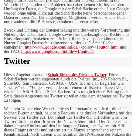
Google direkt an seinen Browser übermittelt und von diesem in die
Webseite eingebunden. der Anbieter hat daher keinen Einfluss auf den
Umfang der Daten, die Google mit der Schaltfläche erhebt. Laut Google
werden ohne einen Klick auf die Schaltfläche keine personenbezogenen
Daten erhoben. Nur bei eingeloggten Mitgliedern, werden solche Daten,
unter anderem die IP-Adresse, erhoben und verarbeitet.
Zweck und Umfang der Datenerhebung und die weitere Verarbeitung und
Nutzung der Daten durch Google sowie Ihre diesbezüglichen Rechte und
Einstellungsmöglichkeiten zum Schutz Ihrer Privatsphäre können die
Nutzer Googles Datenschutzhinweisen zu der “+1″-Schaltfläche
entnehmen:
http://www.google.com/intl/de/+/policy/+1button.html
und
der FAQ:
http://www.google.com/intl/de/+1/button/.
Twitter
Dieses Angebot nutzt die
Schaltflächen des Dienstes Twitter
. Diese
Schaltflächen werden angeboten durch die Twitter Inc., 795 Folsom St.,
Suite 600, San Francisco, CA 94107, USA. Sie sind an Begriffen wie
"Twitter" oder "Folge", verbunden mit einem stillisierten blauen Vogel
erkennbar. Mit Hilfe der Schaltflächen ist es möglich einen Beitrag oder
Seite dieses Angebotes bei Twitter zu teilen oder dem Anbieter bei Twitter
zu folgen.
Wenn ein Nutzer eine Webseite dieses Internetauftritts aufruft, die einen
solchen Button enthält, baut sein Browser eine direkte Verbindung mit den
Servern von Twitter auf. Der Inhalt des Twitter-Schaltflächen wird von
Twitter direkt an den Browser des Nutzers übermittelt. Der Anbieter hat
daher keinen Einfluss auf den Umfang der Daten, die Twitter mit Hilfe
dieses Plugins erhebt und informiert die Nutzer entsprechend seinem
Kenntnisstand. Nach diesem wird lediglich die IP-Adresse des Nutzers die