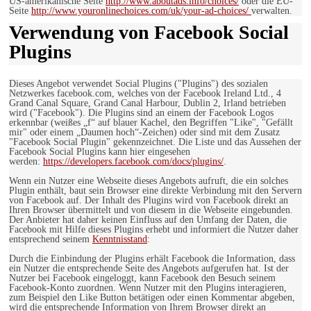
US-amerikanische Seite
http://www.aboutads.info/choices/
oder die EU-
Seite
http://www.youronlinechoices.com/uk/your-ad-choices/
verwalten.
Verwendung von Facebook Social
Plugins
Dieses Angebot verwendet Social Plugins ("Plugins") des sozialen
Netzwerkes facebook.com, welches von der Facebook Ireland Ltd., 4
Grand Canal Square, Grand Canal Harbour, Dublin 2, Irland betrieben
wird ("Facebook"). Die Plugins sind an einem der Facebook Logos
erkennbar (weißes „f“ auf blauer Kachel, den Begriffen "Like", "Gefällt
mir" oder einem „Daumen hoch“-Zeichen) oder sind mit dem Zusatz
"Facebook Social Plugin" gekennzeichnet. Die Liste und das Aussehen der
Facebook Social Plugins kann hier eingesehen
werden:
https://developers.facebook.com/docs/plugins/
.
Wenn ein Nutzer eine Webseite dieses Angebots aufruft, die ein solches
Plugin enthält, baut sein Browser eine direkte Verbindung mit den Servern
von Facebook auf. Der Inhalt des Plugins wird von Facebook direkt an
Ihren Browser übermittelt und von diesem in die Webseite eingebunden.
Der Anbieter hat daher keinen Einfluss auf den Umfang der Daten, die
Facebook mit Hilfe dieses Plugins erhebt und informiert die Nutzer daher
entsprechend seinem
Kenntnisstand
:
Durch die Einbindung der Plugins erhält Facebook die Information, dass
ein Nutzer die entsprechende Seite des Angebots aufgerufen hat. Ist der
Nutzer bei Facebook eingeloggt, kann Facebook den Besuch seinem
Facebook-Konto zuordnen. Wenn Nutzer mit den Plugins interagieren,
zum Beispiel den Like Button betätigen oder einen Kommentar abgeben,
wird die entsprechende Information von Ihrem Browser direkt an