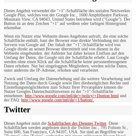
Dieses Angebot verwendet die “+1″-Schaltfläche des sozialen Netzwerkes
Google Plus, welches von der Google Inc., 1600 Amphitheatre Parkway,
Mountain View, CA 94043, United States betrieben wird (“Google”). Der
Button ist an dem Zeichen “+1″ auf weißem oder farbigen Hintergrund
erkennbar.
Wenn ein Nutzer eine Webseite dieses Angebotes aufruft, die eine solche
Schaltfläche enthält, baut der Browser eine direkte Verbindung mit den
Servern von Google auf. Der Inhalt der “+1″-Schaltfläche wird von
Google direkt an seinen Browser übermittelt und von diesem in die
Webseite eingebunden. der Anbieter hat daher keinen Einfluss auf den
Umfang der Daten, die Google mit der Schaltfläche erhebt. Laut Google
werden ohne einen Klick auf die Schaltfläche keine personenbezogenen
Daten erhoben. Nur bei eingeloggten Mitgliedern, werden solche Daten,
unter anderem die IP-Adresse, erhoben und verarbeitet.
Zweck und Umfang der Datenerhebung und die weitere Verarbeitung und
Nutzung der Daten durch Google sowie Ihre diesbezüglichen Rechte und
Einstellungsmöglichkeiten zum Schutz Ihrer Privatsphäre können die
Nutzer Googles Datenschutzhinweisen zu der “+1″-Schaltfläche
entnehmen:
http://www.google.com/intl/de/+/policy/+1button.html
und
der FAQ:
http://www.google.com/intl/de/+1/button/.
Twitter
Dieses Angebot nutzt die
Schaltflächen des Dienstes Twitter
. Diese
Schaltflächen werden angeboten durch die Twitter Inc., 795 Folsom St.,
Suite 600, San Francisco, CA 94107, USA. Sie sind an Begriffen wie