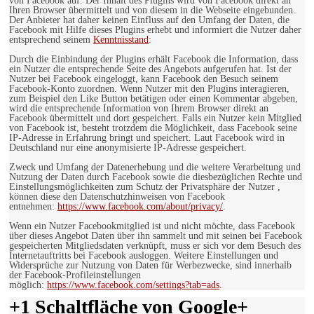
von Facebook auf. Der Inhalt des Plugins wird von Facebook direkt an
Ihren Browser übermittelt und von diesem in die Webseite eingebunden.
Der Anbieter hat daher keinen Einfluss auf den Umfang der Daten, die
Facebook mit Hilfe dieses Plugins erhebt und informiert die Nutzer daher
entsprechend seinem
Kenntnisstand
:
Durch die Einbindung der Plugins erhält Facebook die Information, dass
ein Nutzer die entsprechende Seite des Angebots aufgerufen hat. Ist der
Nutzer bei Facebook eingeloggt, kann Facebook den Besuch seinem
Facebook-Konto zuordnen. Wenn Nutzer mit den Plugins interagieren,
zum Beispiel den Like Button betätigen oder einen Kommentar abgeben,
wird die entsprechende Information von Ihrem Browser direkt an
Facebook übermittelt und dort gespeichert. Falls ein Nutzer kein Mitglied
von Facebook ist, besteht trotzdem die Möglichkeit, dass Facebook seine
IP-Adresse in Erfahrung bringt und speichert. Laut Facebook wird in
Deutschland nur eine anonymisierte IP-Adresse gespeichert.
Zweck und Umfang der Datenerhebung und die weitere Verarbeitung und
Nutzung der Daten durch Facebook sowie die diesbezüglichen Rechte und
Einstellungsmöglichkeiten zum Schutz der Privatsphäre der Nutzer ,
können diese den Datenschutzhinweisen von Facebook
entnehmen:
https://www.facebook.com/about/privacy/
.
Wenn ein Nutzer Facebookmitglied ist und nicht möchte, dass Facebook
über dieses Angebot Daten über ihn sammelt und mit seinen bei Facebook
gespeicherten Mitgliedsdaten verknüpft, muss er sich vor dem Besuch des
Internetauftritts bei Facebook ausloggen. Weitere Einstellungen und
Widersprüche zur Nutzung von Daten für Werbezwecke, sind innerhalb
der Facebook-Profileinstellungen
möglich:
https://www.facebook.com/settings?tab=ads
.
+1 Schaltfläche von Google+