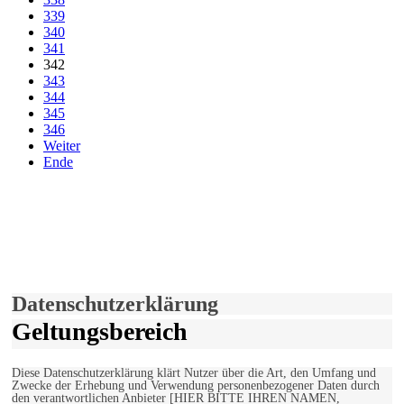
339
340
341
342
343
344
345
346
Weiter
Ende
derfunke.de verwendet Cookies!
Hiermit stimmen Sie der weiteren Nutzung unserer Seite und der
Verwendung von Cookies zu.
Mehr erfahren
Einverstanden!
Datenschutzerklärung
Geltungsbereich
Diese Datenschutzerklärung klärt Nutzer über die Art, den Umfang und
Zwecke der Erhebung und Verwendung personenbezogener Daten durch
den verantwortlichen Anbieter [HIER BITTE IHREN NAMEN,