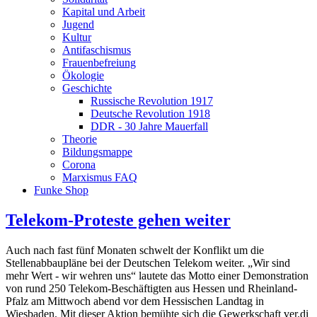
Kapital und Arbeit
Jugend
Kultur
Antifaschismus
Frauenbefreiung
Ökologie
Geschichte
Russische Revolution 1917
Deutsche Revolution 1918
DDR - 30 Jahre Mauerfall
Theorie
Bildungsmappe
Corona
Marxismus FAQ
Funke Shop
Telekom-Proteste gehen weiter
Auch nach fast fünf Monaten schwelt der Konflikt um die
Stellenabbaupläne bei der Deutschen Telekom weiter. „Wir sind
mehr Wert - wir wehren uns“ lautete das Motto einer Demonstration
von rund 250 Telekom-Beschäftigten aus Hessen und Rheinland-
Pfalz am Mittwoch abend vor dem Hessischen Landtag in
Wiesbaden. Mit dieser Aktion bemühte sich die Gewerkschaft ver.di