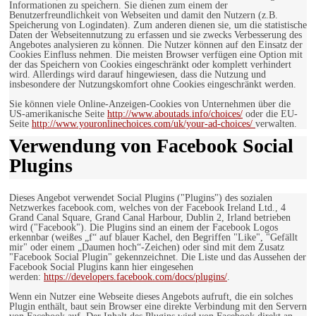
Informationen zu speichern. Sie dienen zum einem der
Benutzerfreundlichkeit von Webseiten und damit den Nutzern (z.B.
Speicherung von Logindaten). Zum anderen dienen sie, um die statistische
Daten der Webseitennutzung zu erfassen und sie zwecks Verbesserung des
Angebotes analysieren zu können. Die Nutzer können auf den Einsatz der
Cookies Einfluss nehmen. Die meisten Browser verfügen eine Option mit
der das Speichern von Cookies eingeschränkt oder komplett verhindert
wird. Allerdings wird darauf hingewiesen, dass die Nutzung und
insbesondere der Nutzungskomfort ohne Cookies eingeschränkt werden.
Sie können viele Online-Anzeigen-Cookies von Unternehmen über die
US-amerikanische Seite
http://www.aboutads.info/choices/
oder die EU-
Seite
http://www.youronlinechoices.com/uk/your-ad-choices/
verwalten.
Verwendung von Facebook Social
Plugins
Dieses Angebot verwendet Social Plugins ("Plugins") des sozialen
Netzwerkes facebook.com, welches von der Facebook Ireland Ltd., 4
Grand Canal Square, Grand Canal Harbour, Dublin 2, Irland betrieben
wird ("Facebook"). Die Plugins sind an einem der Facebook Logos
erkennbar (weißes „f“ auf blauer Kachel, den Begriffen "Like", "Gefällt
mir" oder einem „Daumen hoch“-Zeichen) oder sind mit dem Zusatz
"Facebook Social Plugin" gekennzeichnet. Die Liste und das Aussehen der
Facebook Social Plugins kann hier eingesehen
werden:
https://developers.facebook.com/docs/plugins/
.
Wenn ein Nutzer eine Webseite dieses Angebots aufruft, die ein solches
Plugin enthält, baut sein Browser eine direkte Verbindung mit den Servern