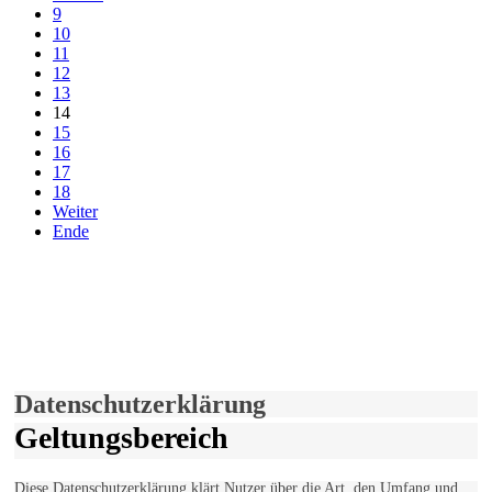
9
10
11
12
13
14
15
16
17
18
Weiter
Ende
derfunke.de verwendet Cookies!
Hiermit stimmen Sie der weiteren Nutzung unserer Seite und der
Verwendung von Cookies zu.
Mehr erfahren
Einverstanden!
Datenschutzerklärung
Geltungsbereich
Diese Datenschutzerklärung klärt Nutzer über die Art, den Umfang und