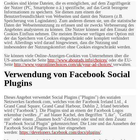
Cookies sind kleine Dateien, die es ermöglichen, auf dem Zugriffsgerät
der Nutzer (PC, Smartphone o.ä.) spezifische, auf das Gerät bezogene
Informationen zu speichern. Sie dienen zum einem der
Benutzerfreundlichkeit von Webseiten und damit den Nutzern (z.B.
Speicherung von Logindaten). Zum anderen dienen sie, um die statistische
Daten der Webseitennutzung zu erfassen und sie zwecks Verbesserung des
Angebotes analysieren zu können. Die Nutzer können auf den Einsatz der
Cookies Einfluss nehmen. Die meisten Browser verfügen eine Option mit
der das Speichern von Cookies eingeschränkt oder komplett verhindert
wird. Allerdings wird darauf hingewiesen, dass die Nutzung und
insbesondere der Nutzungskomfort ohne Cookies eingeschränkt werden.
Sie können viele Online-Anzeigen-Cookies von Unternehmen über die
US-amerikanische Seite
http://www.aboutads.info/choices/
oder die EU-
Seite
http://www.youronlinechoices.com/uk/your-ad-choices/
verwalten.
Verwendung von Facebook Social
Plugins
Dieses Angebot verwendet Social Plugins ("Plugins") des sozialen
Netzwerkes facebook.com, welches von der Facebook Ireland Ltd., 4
Grand Canal Square, Grand Canal Harbour, Dublin 2, Irland betrieben
wird ("Facebook"). Die Plugins sind an einem der Facebook Logos
erkennbar (weißes „f“ auf blauer Kachel, den Begriffen "Like", "Gefällt
mir" oder einem „Daumen hoch“-Zeichen) oder sind mit dem Zusatz
"Facebook Social Plugin" gekennzeichnet. Die Liste und das Aussehen der
Facebook Social Plugins kann hier eingesehen
werden:
https://developers.facebook.com/docs/plugins/
.