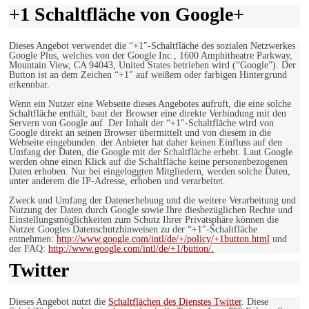
+1 Schaltfläche von Google+
Dieses Angebot verwendet die “+1″-Schaltfläche des sozialen Netzwerkes
Google Plus, welches von der Google Inc., 1600 Amphitheatre Parkway,
Mountain View, CA 94043, United States betrieben wird (“Google”). Der
Button ist an dem Zeichen “+1″ auf weißem oder farbigen Hintergrund
erkennbar.
Wenn ein Nutzer eine Webseite dieses Angebotes aufruft, die eine solche
Schaltfläche enthält, baut der Browser eine direkte Verbindung mit den
Servern von Google auf. Der Inhalt der “+1″-Schaltfläche wird von
Google direkt an seinen Browser übermittelt und von diesem in die
Webseite eingebunden. der Anbieter hat daher keinen Einfluss auf den
Umfang der Daten, die Google mit der Schaltfläche erhebt. Laut Google
werden ohne einen Klick auf die Schaltfläche keine personenbezogenen
Daten erhoben. Nur bei eingeloggten Mitgliedern, werden solche Daten,
unter anderem die IP-Adresse, erhoben und verarbeitet.
Zweck und Umfang der Datenerhebung und die weitere Verarbeitung und
Nutzung der Daten durch Google sowie Ihre diesbezüglichen Rechte und
Einstellungsmöglichkeiten zum Schutz Ihrer Privatsphäre können die
Nutzer Googles Datenschutzhinweisen zu der “+1″-Schaltfläche
entnehmen:
http://www.google.com/intl/de/+/policy/+1button.html
und
der FAQ:
http://www.google.com/intl/de/+1/button/.
Twitter
Dieses Angebot nutzt die
Schaltflächen des Dienstes Twitter
. Diese