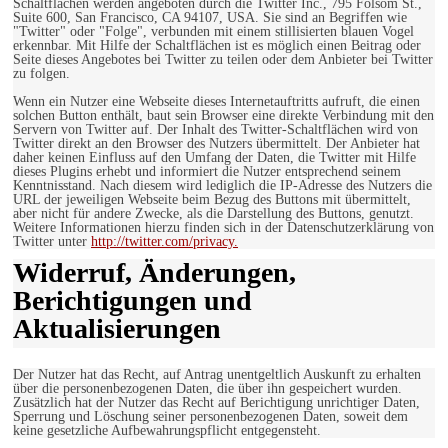
Schaltflächen werden angeboten durch die Twitter Inc., 795 Folsom St.,
Suite 600, San Francisco, CA 94107, USA. Sie sind an Begriffen wie
"Twitter" oder "Folge", verbunden mit einem stillisierten blauen Vogel
erkennbar. Mit Hilfe der Schaltflächen ist es möglich einen Beitrag oder
Seite dieses Angebotes bei Twitter zu teilen oder dem Anbieter bei Twitter
zu folgen.
Wenn ein Nutzer eine Webseite dieses Internetauftritts aufruft, die einen
solchen Button enthält, baut sein Browser eine direkte Verbindung mit den
Servern von Twitter auf. Der Inhalt des Twitter-Schaltflächen wird von
Twitter direkt an den Browser des Nutzers übermittelt. Der Anbieter hat
daher keinen Einfluss auf den Umfang der Daten, die Twitter mit Hilfe
dieses Plugins erhebt und informiert die Nutzer entsprechend seinem
Kenntnisstand. Nach diesem wird lediglich die IP-Adresse des Nutzers die
URL der jeweiligen Webseite beim Bezug des Buttons mit übermittelt,
aber nicht für andere Zwecke, als die Darstellung des Buttons, genutzt.
Weitere Informationen hierzu finden sich in der Datenschutzerklärung von
Twitter unter
http://twitter.com/privacy.
Widerruf, Änderungen,
Berichtigungen und
Aktualisierungen
Der Nutzer hat das Recht, auf Antrag unentgeltlich Auskunft zu erhalten
über die personenbezogenen Daten, die über ihn gespeichert wurden.
Zusätzlich hat der Nutzer das Recht auf Berichtigung unrichtiger Daten,
Sperrung und Löschung seiner personenbezogenen Daten, soweit dem
keine gesetzliche Aufbewahrungspflicht entgegensteht.