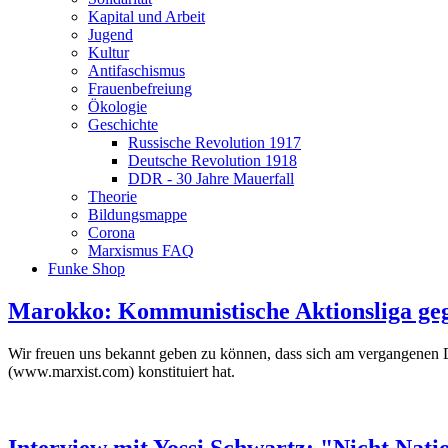
Kapital und Arbeit
Jugend
Kultur
Antifaschismus
Frauenbefreiung
Ökologie
Geschichte
Russische Revolution 1917
Deutsche Revolution 1918
DDR - 30 Jahre Mauerfall
Theorie
Bildungsmappe
Corona
Marxismus FAQ
Funke Shop
Marokko: Kommunistische Aktionsliga ge
Wir freuen uns bekannt geben zu können, dass sich am vergangenen D
(www.marxist.com) konstituiert hat.
Interview mit Yossi Schwartz: "Nicht Nati