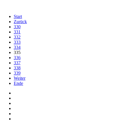
Start
Zurück
330
331
332
333
334
335
336
337
338
339
Weiter
Ende
Auf Facebook folgen
Bei Twitter teilen
Instagram
Auf Youtube folgen
der funke - Shop
marxist.com