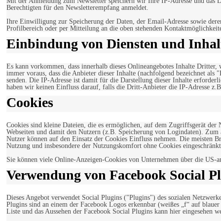
Mit der Anmeldung zum Newsletter speichern wir Ihre IP-Adresse und das Da
Berechtigten für den Newsletterempfang anmeldet.
Ihre Einwilligung zur Speicherung der Daten, der Email-Adresse sowie dere
Profilbereich oder per Mitteilung an die oben stehenden Kontaktmöglichkeit
Einbindung von Diensten und Inhalt
Es kann vorkommen, dass innerhalb dieses Onlineangebotes Inhalte Dritter
immer voraus, dass die Anbieter dieser Inhalte (nachfolgend bezeichnet als 
senden. Die IP-Adresse ist damit für die Darstellung dieser Inhalte erforde
haben wir keinen Einfluss darauf, falls die Dritt-Anbieter die IP-Adresse z.B
Cookies
Cookies sind kleine Dateien, die es ermöglichen, auf dem Zugriffsgerät der
Webseiten und damit den Nutzern (z.B. Speicherung von Logindaten). Zum an
Nutzer können auf den Einsatz der Cookies Einfluss nehmen. Die meisten Br
Nutzung und insbesondere der Nutzungskomfort ohne Cookies eingeschränkt
Sie können viele Online-Anzeigen-Cookies von Unternehmen über die US-a
Verwendung von Facebook Social Pl
Dieses Angebot verwendet Social Plugins ("Plugins") des sozialen Netzwerk
Plugins sind an einem der Facebook Logos erkennbar (weißes „f“ auf blaue
Liste und das Aussehen der Facebook Social Plugins kann hier eingesehen 