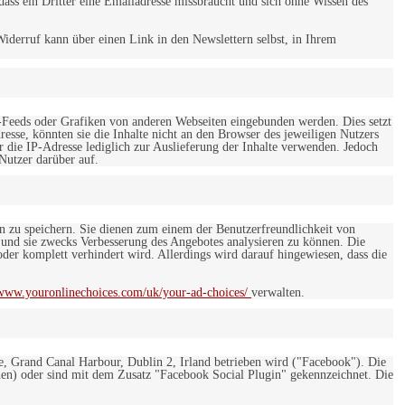
ss ein Dritter eine Emailadresse missbraucht und sich ohne Wissen des
iderruf kann über einen Link in den Newslettern selbst, in Ihrem
-Feeds oder Grafiken von anderen Webseiten eingebunden werden. Dies setzt
esse, könnten sie die Inhalte nicht an den Browser des jeweiligen Nutzers
r die IP-Adresse lediglich zur Auslieferung der Inhalte verwenden. Jedoch
 Nutzer darüber auf.
en zu speichern. Sie dienen zum einem der Benutzerfreundlichkeit von
 und sie zwecks Verbesserung des Angebotes analysieren zu können. Die
er komplett verhindert wird. Allerdings wird darauf hingewiesen, dass die
/www.youronlinechoices.com/uk/your-ad-choices/
verwalten.
e, Grand Canal Harbour, Dublin 2, Irland betrieben wird ("Facebook"). Die
en) oder sind mit dem Zusatz "Facebook Social Plugin" gekennzeichnet. Die