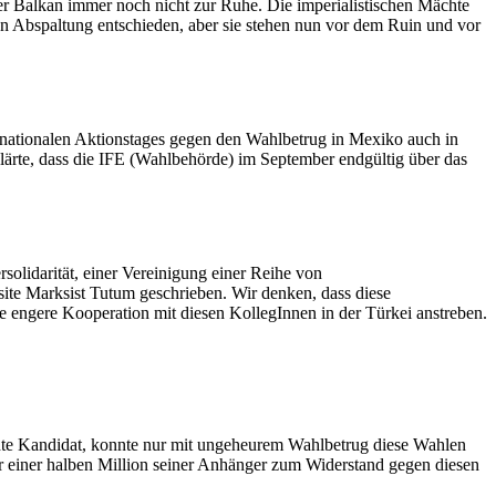
 Balkan immer noch nicht zur Ruhe. Die imperialistischen Mächte
von Abspaltung entschieden, aber sie stehen nun vor dem Ruin und vor
ernationalen Aktionstages gegen den Wahlbetrug in Mexiko auch in
klärte, dass die IFE (Wahlbehörde) im September endgültig über das
solidarität, einer Vereinigung einer Reihe von
site Marksist Tutum geschrieben. Wir denken, dass diese
ne engere Kooperation mit diesen KollegInnen in der Türkei anstreben.
echte Kandidat, konnte nur mit ungeheurem Wahlbetrug diese Wahlen
 einer halben Million seiner Anhänger zum Widerstand gegen diesen