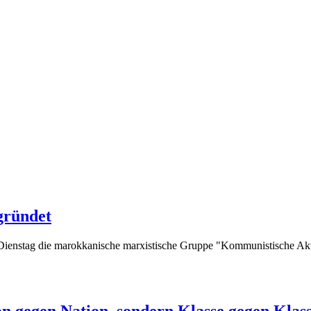
gründet
ienstag die marokkanische marxistische Gruppe "Kommunistische Aktio
on gegen Nation, sondern Klasse gegen Klas