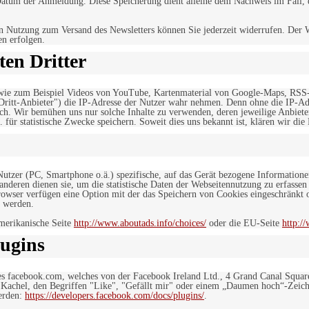
tum der Anmeldung. Diese Speicherung dient alleine dem Nachweis im Fall, da
n Nutzung zum Versand des Newsletters können Sie jederzeit widerrufen. Der W
en erfolgen.
en Dritter
, wie zum Beispiel Videos von YouTube, Kartenmaterial von Google-Maps, RSS
"Dritt-Anbieter") die IP-Adresse der Nutzer wahr nehmen. Denn ohne die IP-Adr
rlich. Wir bemühen uns nur solche Inhalte zu verwenden, deren jeweilige Anbiete
. für statistische Zwecke speichern. Soweit dies uns bekannt ist, klären wir die
 Nutzer (PC, Smartphone o.ä.) spezifische, auf das Gerät bezogene Information
deren dienen sie, um die statistische Daten der Webseitennutzung zu erfassen
owser verfügen eine Option mit der das Speichern von Cookies eingeschränkt od
 werden.
merikanische Seite
http://www.aboutads.info/choices/
oder die EU-Seite
http:/
ugins
es facebook.com, welches von der Facebook Ireland Ltd., 4 Grand Canal Squar
r Kachel, den Begriffen "Like", "Gefällt mir" oder einem „Daumen hoch“-Zeich
werden:
https://developers.facebook.com/docs/plugins/
.