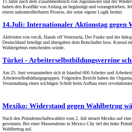
15 Jahre nach dem Zusammenbruch von Jugoslawien und der Wiederher
haben den Konflikt von Anfang an begünstigt und vorangetrieben. Jetz
einem unkontrollierbaren Prozess, der seine eigene Logik besitzt.
14.Juli: Internationaler Aktionstag gegen
Aktivisten von ver.di, Hands off Venezuela, Der Funke und der links
Deutschland beteiligt und übergaben dem Botschafter bzw. Konsul eine
Wahlergebnis entscheiden würde.
Türkei - Arbeiterselbstbildungsvereine sc
Am 25. Juni versammelten sich in Istanbul 600 Arbeiter und Arbeiterin
Arbeiterselbstbildungsgruppen. Folgenden Bericht haben die Organisa
Veranstaltung einen wichtigen Schritt beim Aufbau einer revolutionär
Mexiko: Widerstand gegen Wahlbetrug wä
Nach den Präsidentschaftswahlen vom 2. Juli steuert Mexiko auf eine
gewinnen. Bei einer Massendemo in Mexico City rief der linke Präs
Wahlbetrug auf.