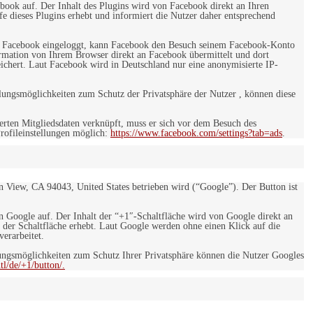
ebook auf. Der Inhalt des Plugins wird von Facebook direkt an Ihren
e dieses Plugins erhebt und informiert die Nutzer daher entsprechend
 bei Facebook eingeloggt, kann Facebook den Besuch seinem Facebook-Konto
rmation von Ihrem Browser direkt an Facebook übermittelt und dort
eichert. Laut Facebook wird in Deutschland nur eine anonymisierte IP-
ungsmöglichkeiten zum Schutz der Privatsphäre der Nutzer , können diese
rten Mitgliedsdaten verknüpft, muss er sich vor dem Besuch des
rofileinstellungen möglich:
https://www.facebook.com/settings?tab=ads
.
 View, CA 94043, United States betrieben wird (“Google”). Der Button ist
on Google auf. Der Inhalt der “+1″-Schaltfläche wird von Google direkt an
 der Schaltfläche erhebt. Laut Google werden ohne einen Klick auf die
erarbeitet.
ngsmöglichkeiten zum Schutz Ihrer Privatsphäre können die Nutzer Googles
l/de/+1/button/.