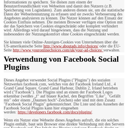
Informationen zu speichern. Sie dienen zum einem der
Benutzerfreundlichkeit von Webseiten und damit den Nutzern (z.B.
Speicherung von Logindaten). Zum anderen dienen sie, um die statistische
Daten der Webseitennutzung zu erfassen und sie zwecks Verbesserung des
Angebotes analysieren zu können. Die Nutzer können auf den Einsatz der
Cookies Einfluss nehmen. Die meisten Browser verfügen eine Option mit
der das Speichern von Cookies eingeschränkt oder komplett verhindert
wird. Allerdings wird darauf hingewiesen, dass die Nutzung und
insbesondere der Nutzungskomfort ohne Cookies eingeschränkt werden.
Sie können viele Online-Anzeigen-Cookies von Unternehmen über die
US-amerikanische Seite
http://www.aboutads.info/choices/
oder die EU-
Seite
http://www.youronlinechoices.com/uk/your-ad-choices/
verwalten.
Verwendung von Facebook Social
Plugins
Dieses Angebot verwendet Social Plugins ("Plugins") des sozialen
Netzwerkes facebook.com, welches von der Facebook Ireland Ltd., 4
Grand Canal Square, Grand Canal Harbour, Dublin 2, Irland betrieben
wird ("Facebook"). Die Plugins sind an einem der Facebook Logos
erkennbar (weißes „f“ auf blauer Kachel, den Begriffen "Like", "Gefällt
mir" oder einem „Daumen hoch“-Zeichen) oder sind mit dem Zusatz
"Facebook Social Plugin" gekennzeichnet. Die Liste und das Aussehen der
Facebook Social Plugins kann hier eingesehen
werden:
https://developers.facebook.com/docs/plugins/
.
Wenn ein Nutzer eine Webseite dieses Angebots aufruft, die ein solches
Plugin enthält, baut sein Browser eine direkte Verbindung mit den Servern