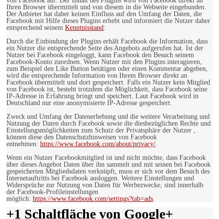
von Facebook auf. Der Inhalt des Plugins wird von Facebook direkt an
Ihren Browser übermittelt und von diesem in die Webseite eingebunden.
Der Anbieter hat daher keinen Einfluss auf den Umfang der Daten, die
Facebook mit Hilfe dieses Plugins erhebt und informiert die Nutzer daher
entsprechend seinem
Kenntnisstand
:
Durch die Einbindung der Plugins erhält Facebook die Information, dass
ein Nutzer die entsprechende Seite des Angebots aufgerufen hat. Ist der
Nutzer bei Facebook eingeloggt, kann Facebook den Besuch seinem
Facebook-Konto zuordnen. Wenn Nutzer mit den Plugins interagieren,
zum Beispiel den Like Button betätigen oder einen Kommentar abgeben,
wird die entsprechende Information von Ihrem Browser direkt an
Facebook übermittelt und dort gespeichert. Falls ein Nutzer kein Mitglied
von Facebook ist, besteht trotzdem die Möglichkeit, dass Facebook seine
IP-Adresse in Erfahrung bringt und speichert. Laut Facebook wird in
Deutschland nur eine anonymisierte IP-Adresse gespeichert.
Zweck und Umfang der Datenerhebung und die weitere Verarbeitung und
Nutzung der Daten durch Facebook sowie die diesbezüglichen Rechte und
Einstellungsmöglichkeiten zum Schutz der Privatsphäre der Nutzer ,
können diese den Datenschutzhinweisen von Facebook
entnehmen:
https://www.facebook.com/about/privacy/
.
Wenn ein Nutzer Facebookmitglied ist und nicht möchte, dass Facebook
über dieses Angebot Daten über ihn sammelt und mit seinen bei Facebook
gespeicherten Mitgliedsdaten verknüpft, muss er sich vor dem Besuch des
Internetauftritts bei Facebook ausloggen. Weitere Einstellungen und
Widersprüche zur Nutzung von Daten für Werbezwecke, sind innerhalb
der Facebook-Profileinstellungen
möglich:
https://www.facebook.com/settings?tab=ads
.
+1 Schaltfläche von Google+