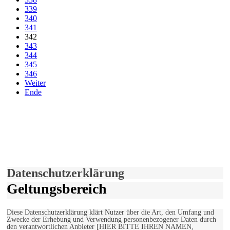
339
340
341
342
343
344
345
346
Weiter
Ende
derfunke.de verwendet Cookies!
Hiermit stimmen Sie der weiteren Nutzung unserer Seite und der
Verwendung von Cookies zu.
Mehr erfahren
Einverstanden!
Datenschutzerklärung
Geltungsbereich
Diese Datenschutzerklärung klärt Nutzer über die Art, den Umfang und
Zwecke der Erhebung und Verwendung personenbezogener Daten durch
den verantwortlichen Anbieter [HIER BITTE IHREN NAMEN,