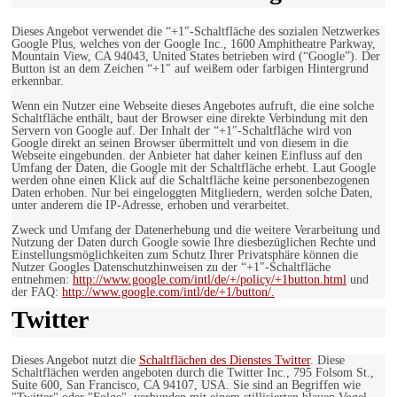
Dieses Angebot verwendet die “+1″-Schaltfläche des sozialen Netzwerkes
Google Plus, welches von der Google Inc., 1600 Amphitheatre Parkway,
Mountain View, CA 94043, United States betrieben wird (“Google”). Der
Button ist an dem Zeichen “+1″ auf weißem oder farbigen Hintergrund
erkennbar.
Wenn ein Nutzer eine Webseite dieses Angebotes aufruft, die eine solche
Schaltfläche enthält, baut der Browser eine direkte Verbindung mit den
Servern von Google auf. Der Inhalt der “+1″-Schaltfläche wird von
Google direkt an seinen Browser übermittelt und von diesem in die
Webseite eingebunden. der Anbieter hat daher keinen Einfluss auf den
Umfang der Daten, die Google mit der Schaltfläche erhebt. Laut Google
werden ohne einen Klick auf die Schaltfläche keine personenbezogenen
Daten erhoben. Nur bei eingeloggten Mitgliedern, werden solche Daten,
unter anderem die IP-Adresse, erhoben und verarbeitet.
Zweck und Umfang der Datenerhebung und die weitere Verarbeitung und
Nutzung der Daten durch Google sowie Ihre diesbezüglichen Rechte und
Einstellungsmöglichkeiten zum Schutz Ihrer Privatsphäre können die
Nutzer Googles Datenschutzhinweisen zu der “+1″-Schaltfläche
entnehmen:
http://www.google.com/intl/de/+/policy/+1button.html
und
der FAQ:
http://www.google.com/intl/de/+1/button/.
Twitter
Dieses Angebot nutzt die
Schaltflächen des Dienstes Twitter
. Diese
Schaltflächen werden angeboten durch die Twitter Inc., 795 Folsom St.,
Suite 600, San Francisco, CA 94107, USA. Sie sind an Begriffen wie