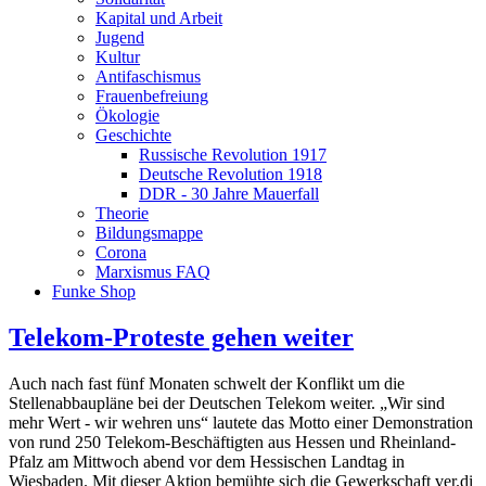
Kapital und Arbeit
Jugend
Kultur
Antifaschismus
Frauenbefreiung
Ökologie
Geschichte
Russische Revolution 1917
Deutsche Revolution 1918
DDR - 30 Jahre Mauerfall
Theorie
Bildungsmappe
Corona
Marxismus FAQ
Funke Shop
Telekom-Proteste gehen weiter
Auch nach fast fünf Monaten schwelt der Konflikt um die
Stellenabbaupläne bei der Deutschen Telekom weiter. „Wir sind
mehr Wert - wir wehren uns“ lautete das Motto einer Demonstration
von rund 250 Telekom-Beschäftigten aus Hessen und Rheinland-
Pfalz am Mittwoch abend vor dem Hessischen Landtag in
Wiesbaden. Mit dieser Aktion bemühte sich die Gewerkschaft ver.di