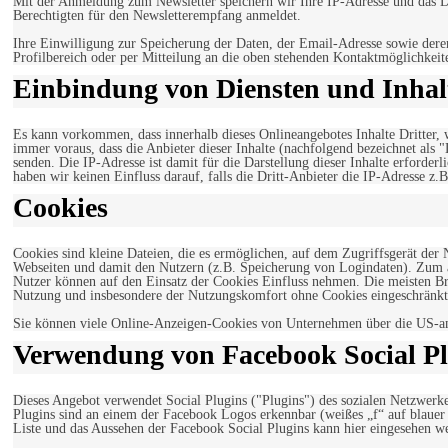
Mit der Anmeldung zum Newsletter speichern wir Ihre IP-Adresse und das Da
Berechtigten für den Newsletterempfang anmeldet.
Ihre Einwilligung zur Speicherung der Daten, der Email-Adresse sowie dere
Profilbereich oder per Mitteilung an die oben stehenden Kontaktmöglichkeit
Einbindung von Diensten und Inhalt
Es kann vorkommen, dass innerhalb dieses Onlineangebotes Inhalte Dritter
immer voraus, dass die Anbieter dieser Inhalte (nachfolgend bezeichnet als 
senden. Die IP-Adresse ist damit für die Darstellung dieser Inhalte erforde
haben wir keinen Einfluss darauf, falls die Dritt-Anbieter die IP-Adresse z.B
Cookies
Cookies sind kleine Dateien, die es ermöglichen, auf dem Zugriffsgerät der
Webseiten und damit den Nutzern (z.B. Speicherung von Logindaten). Zum an
Nutzer können auf den Einsatz der Cookies Einfluss nehmen. Die meisten Br
Nutzung und insbesondere der Nutzungskomfort ohne Cookies eingeschränkt
Sie können viele Online-Anzeigen-Cookies von Unternehmen über die US-a
Verwendung von Facebook Social Pl
Dieses Angebot verwendet Social Plugins ("Plugins") des sozialen Netzwerk
Plugins sind an einem der Facebook Logos erkennbar (weißes „f“ auf blaue
Liste und das Aussehen der Facebook Social Plugins kann hier eingesehen 