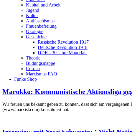
Kapital und Arbeit
Jugend
Kultur
Antifaschismus
Frauenbefreiung
Ökologie
Geschichte
Russische Revolution 1917
Deutsche Revolution 1918
DDR - 30 Jahre Mauerfall
Theorie
Bildungsmappe
Corona
Marxismus FAQ
Funke Shop
Marokko: Kommunistische Aktionsliga ge
Wir freuen uns bekannt geben zu können, dass sich am vergangenen D
(www.marxist.com) konstituiert hat.
Interview mit Yossi Schwartz: "Nicht Nati