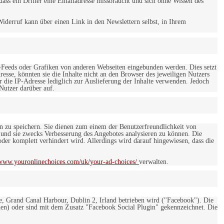
ss ein Dritter eine Emailadresse missbraucht und sich ohne Wissen des
iderruf kann über einen Link in den Newslettern selbst, in Ihrem
-Feeds oder Grafiken von anderen Webseiten eingebunden werden. Dies setzt
esse, könnten sie die Inhalte nicht an den Browser des jeweiligen Nutzers
r die IP-Adresse lediglich zur Auslieferung der Inhalte verwenden. Jedoch
 Nutzer darüber auf.
en zu speichern. Sie dienen zum einem der Benutzerfreundlichkeit von
 und sie zwecks Verbesserung des Angebotes analysieren zu können. Die
er komplett verhindert wird. Allerdings wird darauf hingewiesen, dass die
/www.youronlinechoices.com/uk/your-ad-choices/
verwalten.
e, Grand Canal Harbour, Dublin 2, Irland betrieben wird ("Facebook"). Die
en) oder sind mit dem Zusatz "Facebook Social Plugin" gekennzeichnet. Die