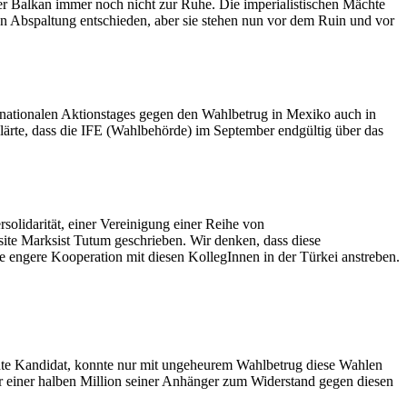
 Balkan immer noch nicht zur Ruhe. Die imperialistischen Mächte
von Abspaltung entschieden, aber sie stehen nun vor dem Ruin und vor
ernationalen Aktionstages gegen den Wahlbetrug in Mexiko auch in
klärte, dass die IFE (Wahlbehörde) im September endgültig über das
solidarität, einer Vereinigung einer Reihe von
site Marksist Tutum geschrieben. Wir denken, dass diese
ne engere Kooperation mit diesen KollegInnen in der Türkei anstreben.
echte Kandidat, konnte nur mit ungeheurem Wahlbetrug diese Wahlen
 einer halben Million seiner Anhänger zum Widerstand gegen diesen