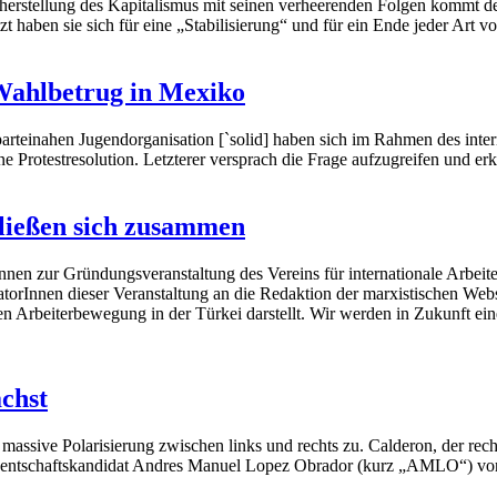
stellung des Kapitalismus mit seinen verheerenden Folgen kommt der
t haben sie sich für eine „Stabilisierung“ und für ein Ende jeder Art 
 Wahlbetrug in Mexiko
parteinahen Jugendorganisation [`solid] haben sich im Rahmen des int
 Protestresolution. Letzterer versprach die Frage aufzugreifen und er
hließen sich zusammen
nen zur Gründungsveranstaltung des Vereins für internationale Arbeiter
torInnen dieser Veranstaltung an die Redaktion der marxistischen Web
en Arbeiterbewegung in der Türkei darstellt. Wir werden in Zukunft ei
chst
 massive Polarisierung zwischen links und rechts zu. Calderon, der r
identschaftskandidat Andres Manuel Lopez Obrador (kurz „AMLO“) vor