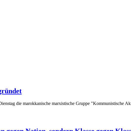
gründet
ienstag die marokkanische marxistische Gruppe "Kommunistische Aktio
on gegen Nation, sondern Klasse gegen Klas