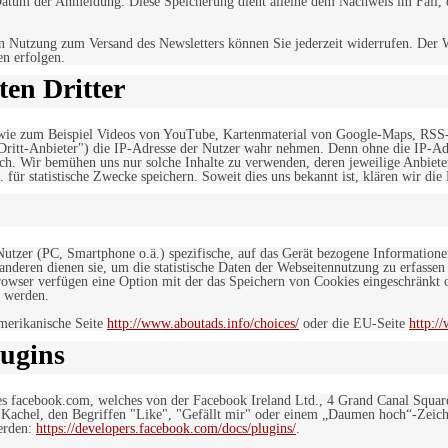
tum der Anmeldung. Diese Speicherung dient alleine dem Nachweis im Fall, da
n Nutzung zum Versand des Newsletters können Sie jederzeit widerrufen. Der W
en erfolgen.
en Dritter
, wie zum Beispiel Videos von YouTube, Kartenmaterial von Google-Maps, RSS
"Dritt-Anbieter") die IP-Adresse der Nutzer wahr nehmen. Denn ohne die IP-Adr
rlich. Wir bemühen uns nur solche Inhalte zu verwenden, deren jeweilige Anbiete
. für statistische Zwecke speichern. Soweit dies uns bekannt ist, klären wir die
 Nutzer (PC, Smartphone o.ä.) spezifische, auf das Gerät bezogene Information
deren dienen sie, um die statistische Daten der Webseitennutzung zu erfassen
owser verfügen eine Option mit der das Speichern von Cookies eingeschränkt od
 werden.
merikanische Seite
http://www.aboutads.info/choices/
oder die EU-Seite
http:/
ugins
es facebook.com, welches von der Facebook Ireland Ltd., 4 Grand Canal Squar
r Kachel, den Begriffen "Like", "Gefällt mir" oder einem „Daumen hoch“-Zeich
werden:
https://developers.facebook.com/docs/plugins/
.