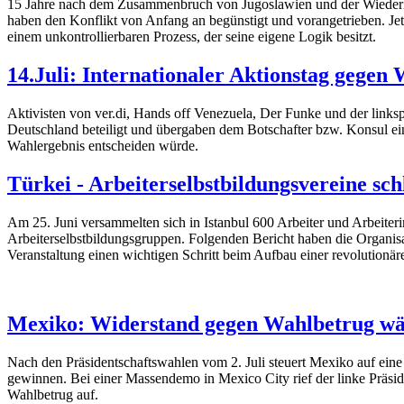
15 Jahre nach dem Zusammenbruch von Jugoslawien und der Wiederher
haben den Konflikt von Anfang an begünstigt und vorangetrieben. Jetz
einem unkontrollierbaren Prozess, der seine eigene Logik besitzt.
14.Juli: Internationaler Aktionstag gegen
Aktivisten von ver.di, Hands off Venezuela, Der Funke und der links
Deutschland beteiligt und übergaben dem Botschafter bzw. Konsul eine
Wahlergebnis entscheiden würde.
Türkei - Arbeiterselbstbildungsvereine sc
Am 25. Juni versammelten sich in Istanbul 600 Arbeiter und Arbeiterin
Arbeiterselbstbildungsgruppen. Folgenden Bericht haben die Organisa
Veranstaltung einen wichtigen Schritt beim Aufbau einer revolutionär
Mexiko: Widerstand gegen Wahlbetrug wä
Nach den Präsidentschaftswahlen vom 2. Juli steuert Mexiko auf eine
gewinnen. Bei einer Massendemo in Mexico City rief der linke Präs
Wahlbetrug auf.