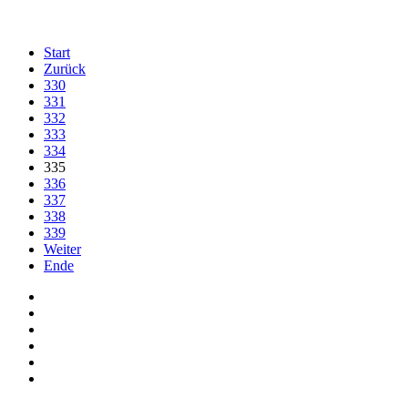
Start
Zurück
330
331
332
333
334
335
336
337
338
339
Weiter
Ende
Auf Facebook folgen
Bei Twitter teilen
Instagram
Auf Youtube folgen
der funke - Shop
marxist.com