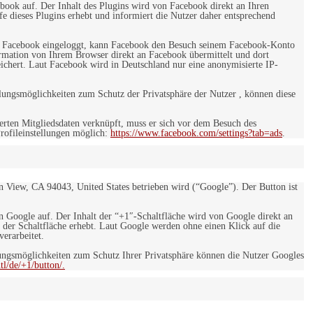
ebook auf. Der Inhalt des Plugins wird von Facebook direkt an Ihren
e dieses Plugins erhebt und informiert die Nutzer daher entsprechend
 bei Facebook eingeloggt, kann Facebook den Besuch seinem Facebook-Konto
rmation von Ihrem Browser direkt an Facebook übermittelt und dort
eichert. Laut Facebook wird in Deutschland nur eine anonymisierte IP-
ungsmöglichkeiten zum Schutz der Privatsphäre der Nutzer , können diese
rten Mitgliedsdaten verknüpft, muss er sich vor dem Besuch des
rofileinstellungen möglich:
https://www.facebook.com/settings?tab=ads
.
 View, CA 94043, United States betrieben wird (“Google”). Der Button ist
on Google auf. Der Inhalt der “+1″-Schaltfläche wird von Google direkt an
 der Schaltfläche erhebt. Laut Google werden ohne einen Klick auf die
erarbeitet.
ngsmöglichkeiten zum Schutz Ihrer Privatsphäre können die Nutzer Googles
l/de/+1/button/.