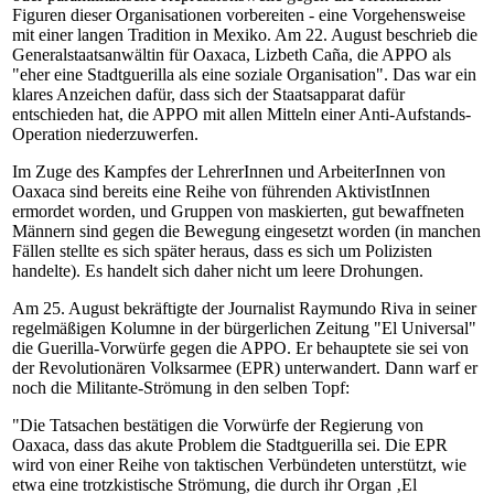
Figuren dieser Organisationen vorbereiten - eine Vorgehensweise
mit einer langen Tradition in Mexiko. Am 22. August beschrieb die
Generalstaatsanwältin für Oaxaca, Lizbeth Caña, die APPO als
"eher eine Stadtguerilla als eine soziale Organisation". Das war ein
klares Anzeichen dafür, dass sich der Staatsapparat dafür
entschieden hat, die APPO mit allen Mitteln einer Anti-Aufstands-
Operation niederzuwerfen.
Im Zuge des Kampfes der LehrerInnen und ArbeiterInnen von
Oaxaca sind bereits eine Reihe von führenden AktivistInnen
ermordet worden, und Gruppen von maskierten, gut bewaffneten
Männern sind gegen die Bewegung eingesetzt worden (in manchen
Fällen stellte es sich später heraus, dass es sich um Polizisten
handelte). Es handelt sich daher nicht um leere Drohungen.
Am 25. August bekräftigte der Journalist Raymundo Riva in seiner
regelmäßigen Kolumne in der bürgerlichen Zeitung "El Universal"
die Guerilla-Vorwürfe gegen die APPO. Er behauptete sie sei von
der Revolutionären Volksarmee (EPR) unterwandert. Dann warf er
noch die Militante-Strömung in den selben Topf:
"Die Tatsachen bestätigen die Vorwürfe der Regierung von
Oaxaca, dass das akute Problem die Stadtguerilla sei. Die EPR
wird von einer Reihe von taktischen Verbündeten unterstützt, wie
etwa eine trotzkistische Strömung, die durch ihr Organ ‚El