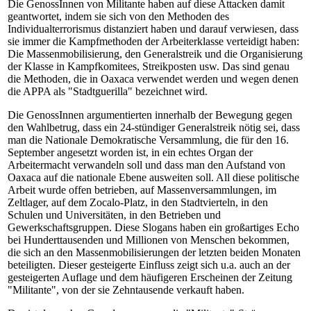
Die GenossInnen von Militante haben auf diese Attacken damit
geantwortet, indem sie sich von den Methoden des
Individualterrorismus distanziert haben und darauf verwiesen, dass
sie immer die Kampfmethoden der Arbeiterklasse verteidigt haben:
Die Massenmobilisierung, den Generalstreik und die Organisierung
der Klasse in Kampfkomitees, Streikposten usw. Das sind genau
die Methoden, die in Oaxaca verwendet werden und wegen denen
die APPA als "Stadtguerilla" bezeichnet wird.
Die GenossInnen argumentierten innerhalb der Bewegung gegen
den Wahlbetrug, dass ein 24-stündiger Generalstreik nötig sei, dass
man die Nationale Demokratische Versammlung, die für den 16.
September angesetzt worden ist, in ein echtes Organ der
Arbeitermacht verwandeln soll und dass man den Aufstand von
Oaxaca auf die nationale Ebene ausweiten soll. All diese politische
Arbeit wurde offen betrieben, auf Massenversammlungen, im
Zeltlager, auf dem Zocalo-Platz, in den Stadtvierteln, in den
Schulen und Universitäten, in den Betrieben und
Gewerkschaftsgruppen. Diese Slogans haben ein großartiges Echo
bei Hunderttausenden und Millionen von Menschen bekommen,
die sich an den Massenmobilisierungen der letzten beiden Monaten
beteiligten. Dieser gesteigerte Einfluss zeigt sich u.a. auch an der
gesteigerten Auflage und dem häufigeren Erscheinen der Zeitung
"Militante", von der sie Zehntausende verkauft haben.