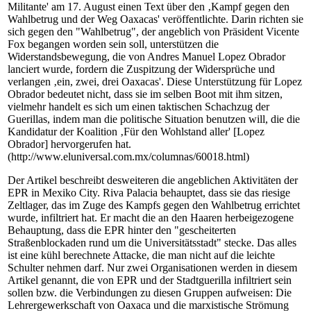
Militante' am 17. August einen Text über den ‚Kampf gegen den
Wahlbetrug und der Weg Oaxacas' veröffentlichte. Darin richten sie
sich gegen den "Wahlbetrug", der angeblich von Präsident Vicente
Fox begangen worden sein soll, unterstützen die
Widerstandsbewegung, die von Andres Manuel Lopez Obrador
lanciert wurde, fordern die Zuspitzung der Widersprüche und
verlangen ‚ein, zwei, drei Oaxacas'. Diese Unterstützung für Lopez
Obrador bedeutet nicht, dass sie im selben Boot mit ihm sitzen,
vielmehr handelt es sich um einen taktischen Schachzug der
Guerillas, indem man die politische Situation benutzen will, die die
Kandidatur der Koalition ‚Für den Wohlstand aller' [Lopez
Obrador] hervorgerufen hat.
(http://www.eluniversal.com.mx/columnas/60018.html)
Der Artikel beschreibt desweiteren die angeblichen Aktivitäten der
EPR in Mexiko City. Riva Palacia behauptet, dass sie das riesige
Zeltlager, das im Zuge des Kampfs gegen den Wahlbetrug errichtet
wurde, infiltriert hat. Er macht die an den Haaren herbeigezogene
Behauptung, dass die EPR hinter den "gescheiterten
Straßenblockaden rund um die Universitätsstadt" stecke. Das alles
ist eine kühl berechnete Attacke, die man nicht auf die leichte
Schulter nehmen darf. Nur zwei Organisationen werden in diesem
Artikel genannt, die von EPR und der Stadtguerilla infiltriert sein
sollen bzw. die Verbindungen zu diesen Gruppen aufweisen: Die
Lehrergewerkschaft von Oaxaca und die marxistische Strömung