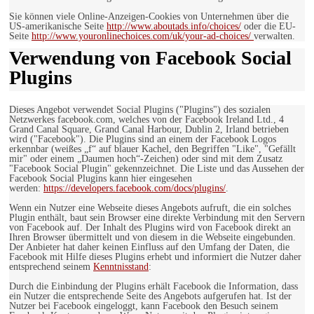
Sie können viele Online-Anzeigen-Cookies von Unternehmen über die
US-amerikanische Seite
http://www.aboutads.info/choices/
oder die EU-
Seite
http://www.youronlinechoices.com/uk/your-ad-choices/
verwalten.
Verwendung von Facebook Social
Plugins
Dieses Angebot verwendet Social Plugins ("Plugins") des sozialen
Netzwerkes facebook.com, welches von der Facebook Ireland Ltd., 4
Grand Canal Square, Grand Canal Harbour, Dublin 2, Irland betrieben
wird ("Facebook"). Die Plugins sind an einem der Facebook Logos
erkennbar (weißes „f“ auf blauer Kachel, den Begriffen "Like", "Gefällt
mir" oder einem „Daumen hoch“-Zeichen) oder sind mit dem Zusatz
"Facebook Social Plugin" gekennzeichnet. Die Liste und das Aussehen der
Facebook Social Plugins kann hier eingesehen
werden:
https://developers.facebook.com/docs/plugins/
.
Wenn ein Nutzer eine Webseite dieses Angebots aufruft, die ein solches
Plugin enthält, baut sein Browser eine direkte Verbindung mit den Servern
von Facebook auf. Der Inhalt des Plugins wird von Facebook direkt an
Ihren Browser übermittelt und von diesem in die Webseite eingebunden.
Der Anbieter hat daher keinen Einfluss auf den Umfang der Daten, die
Facebook mit Hilfe dieses Plugins erhebt und informiert die Nutzer daher
entsprechend seinem
Kenntnisstand
:
Durch die Einbindung der Plugins erhält Facebook die Information, dass
ein Nutzer die entsprechende Seite des Angebots aufgerufen hat. Ist der
Nutzer bei Facebook eingeloggt, kann Facebook den Besuch seinem