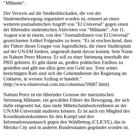
"Militante".
Der Verweis auf die Straßenblockaden, die von der
Studentenbewegung organisiert worden ist, erinnert an einen
weiteren journalistischen Angriff von "El Universal" gegen einen
der führenden studentischen Aktivisten von "Militante". Am 11.
August war in einem, von den "JournalistInnen von El Universal"
gezeichneten Artikel Folgendes zu lesen: "Es ist erschreckend, dass
der Führer dieser Gruppe von Jugendlichen, die einen Studienplatz
auf der UNAM fordern, ungestraft damit davon kommt. Sein Name
ist Nahum Perez Monroy. Er soll zu einer Strömung innerhalb der
PRD gehören. Er gibt damit an, großen politischen Einfluss zu
genießen und gibt nur allzu gern sein Geld aus. Trotz seines
berüchtigten Rufs sind sich die Geheimdienste der Regierung im
Unklaren, in wessen Auftrag er handelt."
(http://www.eluniversal.com.mx/columnas/59687.html)
Nahum Perez ist ein führender Genosse der marxistischen
Strömung Militante, ein gewählter Führer der Bewegung, der sich
dafür eingesetzt hat, dass mehr MittelschulabsolventInnen an der
UNAM-Universität studieren können. Er ist auch ein Mitglied des
Koordinationskomitees für den Kampf und den
Informationsaustausch gegen den Wahlbetrug (CLICFE), das in
Mexiko City und in anderen Bundesstaaten gegründet worden ist.