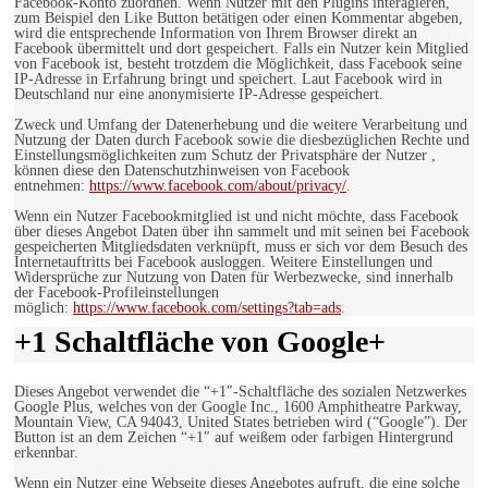
Facebook-Konto zuordnen. Wenn Nutzer mit den Plugins interagieren,
zum Beispiel den Like Button betätigen oder einen Kommentar abgeben,
wird die entsprechende Information von Ihrem Browser direkt an
Facebook übermittelt und dort gespeichert. Falls ein Nutzer kein Mitglied
von Facebook ist, besteht trotzdem die Möglichkeit, dass Facebook seine
IP-Adresse in Erfahrung bringt und speichert. Laut Facebook wird in
Deutschland nur eine anonymisierte IP-Adresse gespeichert.
Zweck und Umfang der Datenerhebung und die weitere Verarbeitung und
Nutzung der Daten durch Facebook sowie die diesbezüglichen Rechte und
Einstellungsmöglichkeiten zum Schutz der Privatsphäre der Nutzer ,
können diese den Datenschutzhinweisen von Facebook
entnehmen:
https://www.facebook.com/about/privacy/
.
Wenn ein Nutzer Facebookmitglied ist und nicht möchte, dass Facebook
über dieses Angebot Daten über ihn sammelt und mit seinen bei Facebook
gespeicherten Mitgliedsdaten verknüpft, muss er sich vor dem Besuch des
Internetauftritts bei Facebook ausloggen. Weitere Einstellungen und
Widersprüche zur Nutzung von Daten für Werbezwecke, sind innerhalb
der Facebook-Profileinstellungen
möglich:
https://www.facebook.com/settings?tab=ads
.
+1 Schaltfläche von Google+
Dieses Angebot verwendet die “+1″-Schaltfläche des sozialen Netzwerkes
Google Plus, welches von der Google Inc., 1600 Amphitheatre Parkway,
Mountain View, CA 94043, United States betrieben wird (“Google”). Der
Button ist an dem Zeichen “+1″ auf weißem oder farbigen Hintergrund
erkennbar.
Wenn ein Nutzer eine Webseite dieses Angebotes aufruft, die eine solche