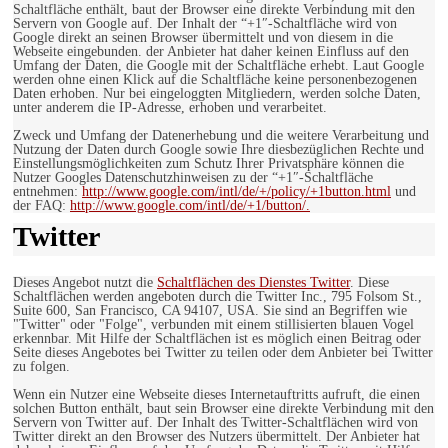
Schaltfläche enthält, baut der Browser eine direkte Verbindung mit den
Servern von Google auf. Der Inhalt der “+1″-Schaltfläche wird von
Google direkt an seinen Browser übermittelt und von diesem in die
Webseite eingebunden. der Anbieter hat daher keinen Einfluss auf den
Umfang der Daten, die Google mit der Schaltfläche erhebt. Laut Google
werden ohne einen Klick auf die Schaltfläche keine personenbezogenen
Daten erhoben. Nur bei eingeloggten Mitgliedern, werden solche Daten,
unter anderem die IP-Adresse, erhoben und verarbeitet.
Zweck und Umfang der Datenerhebung und die weitere Verarbeitung und
Nutzung der Daten durch Google sowie Ihre diesbezüglichen Rechte und
Einstellungsmöglichkeiten zum Schutz Ihrer Privatsphäre können die
Nutzer Googles Datenschutzhinweisen zu der “+1″-Schaltfläche
entnehmen:
http://www.google.com/intl/de/+/policy/+1button.html
und
der FAQ:
http://www.google.com/intl/de/+1/button/.
Twitter
Dieses Angebot nutzt die
Schaltflächen des Dienstes Twitter
. Diese
Schaltflächen werden angeboten durch die Twitter Inc., 795 Folsom St.,
Suite 600, San Francisco, CA 94107, USA. Sie sind an Begriffen wie
"Twitter" oder "Folge", verbunden mit einem stillisierten blauen Vogel
erkennbar. Mit Hilfe der Schaltflächen ist es möglich einen Beitrag oder
Seite dieses Angebotes bei Twitter zu teilen oder dem Anbieter bei Twitter
zu folgen.
Wenn ein Nutzer eine Webseite dieses Internetauftritts aufruft, die einen
solchen Button enthält, baut sein Browser eine direkte Verbindung mit den
Servern von Twitter auf. Der Inhalt des Twitter-Schaltflächen wird von
Twitter direkt an den Browser des Nutzers übermittelt. Der Anbieter hat