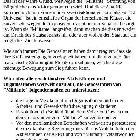
Das ist der wahre Grund, weswegen die "Militante"-Strömung von
Bürgerlichen ins Visier genommen wird. Und diese Angriffe
kommen nicht nur von ein oder zwei reaktionären Journalisten. "El
Universal" ist ein ernsthaftes Organ der herrschenden Klasse, die
zurzeit sehr wegen der explosiven revolutionären Situation besorgt
ist. Wenn sie "Militante" angreifen, dann machen sie dies entweder
auf Druck des Staatsapparats hin oder aber wollen den Staat auf ein
mögliches Ziel hinweisen.
Wie auch immer: Die GenossInnen haben damit reagiert, dass sie
ihre Kraftanstrengungen verdoppelt haben, um die revolutionäre
marxistische Strömung in Mexiko aufzubauen, welche diese
mächtige Bewegung zum Sieg führen kann.
Wir rufen alle revolutionären AktivistInnen und
Organisationen weltweit dazu auf, die GenossInnen von
"Militante" folgendermaßen zu unterstützen:
die Lage in Mexiko in ihren Organisationen und in der
Arbeiter- und Gewerkschaftsbewegung diskutieren
Resolutionen in Solidarität mit dem Volk von Oaxaca und
den GenossInnen von "Militante" zu verabschieden
Vor den mexikanischen Botschaften weltweit zu protestieren;
die mexikanische Regierung muss für das Wohlbefinden der
AktivistInnen der APPO und von "Militante" verantwortlich
gemacht werden