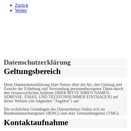
Zurück
Weiter
derfunke.de verwendet Cookies!
Hiermit stimmen Sie der weiteren Nutzung unserer Seite und der
Verwendung von Cookies zu.
Mehr erfahren
Einverstanden!
Datenschutzerklärung
Geltungsbereich
Diese Datenschutzerklärung klärt Nutzer über die Art, den Umfang und
Zwecke der Erhebung und Verwendung personenbezogener Daten durch
den verantwortlichen Anbieter [HIER BITTE IHREN NAMEN,
ADRESSE, EMAIL UND TELEFONNUMMER EINTRAGEN] auf
dieser Website (im folgenden “Angebot”) auf.
Die rechtlichen Grundlagen des Datenschutzes finden sich im
Bundesdatenschutzgesetz (BDSG) und dem Telemediengesetz (TMG).
Kontaktaufnahme