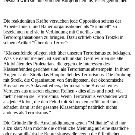
Deshalb wird sie nun von den Bürgerlichen ins Visier genommen.
Die reaktionären Kräfte versuchen jede Opposition seitens der
ArbeiterInnen- und Bauernorganisationen als "kriminell" zu
bezeichnen und sie in Verbindung mit Guerilla- und
Terrororganisationen zu bringen. Dazu schrieb schon Trotzki in
seinem Artikel "Über den Terror":
"Klassenfeinde pflegen sich über unseren Terrorismus zu beklagen.
Was sie damit meinen, ist ziemlich unklar. Gern würden sie alle
Aktivitäten des Proletariats, die gegen die Interessen des
Klassenfeindes gerichtet sind, als Terrorismus abstempeln. In ihren
Augen ist der Streik das Hauptmittel des Terrorismus. Die Drohung
mit Streik, die Organisation von Streikposten, der ökonomische
Boykott eines Sklaventreibers, der moralische Boykott eines
Verräters aus unseren eigenen Reihen - dies alles und noch viel
mehr nennen sie Terrorismus. Wenn Terrorismus verstanden wird
als jede Aktion, die den Feind mit Schrecken erfüllt und ihm
schadet, dann ist der gesamte Klassenkampf natürlich nichts
anderes als Terrorismus."
Die Gründe für die Anschuldigungen gegen "Militante" sind nur
allzu klar: Man möchte die öffentliche Meinung auf eine staatliche
oder paramilitärische Repressionswelle gegen die öffentlichen