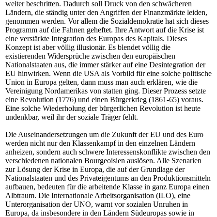
weiter beschritten. Dadurch soll Druck von den schwächeren
Ländern, die ständig unter den Angriffen der Finanzmärkte leiden,
genommen werden. Vor allem die Sozialdemokratie hat sich dieses
Programm auf die Fahnen geheftet. Ihre Antwort auf die Krise ist
eine verstärkte Integration des Europas des Kapitals. Dieses
Konzept ist aber völlig illusionär. Es blendet völlig die
existierenden Widersprüche zwischen den europäischen
Nationalstaaten aus, die immer stärker auf eine Desintegration der
EU hinwirken. Wenn die USA als Vorbild für eine solche politische
Union in Europa gelten, dann muss man auch erklären, wie die
Vereinigung Nordamerikas von statten ging. Dieser Prozess setzte
eine Revolution (1776) und einen Bürgerkrieg (1861-65) voraus.
Eine solche Wiederholung der bürgerlichen Revolution ist heute
undenkbar, weil ihr der soziale Träger fehlt.
Die Auseinandersetzungen um die Zukunft der EU und des Euro
werden nicht nur den Klassenkampf in den einzelnen Ländern
anheizen, sondern auch schwere Interessenskonflikte zwischen den
verschiedenen nationalen Bourgeoisien auslösen. Alle Szenarien
zur Lösung der Krise in Europa, die auf der Grundlage der
Nationalstaaten und des Privateigentums an den Produktionsmitteln
aufbauen, bedeuten für die arbeitende Klasse in ganz Europa einen
Albtraum. Die Internationale Arbeitsorganisation (ILO), eine
Unterorganisation der UNO, warnt vor sozialen Unruhen in
Europa, da insbesondere in den Ländern Südeuropas sowie in