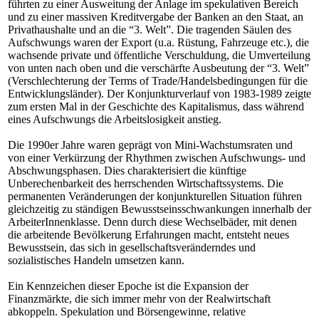
führten zu einer Ausweitung der Anlage im spekulativen Bereich
und zu einer massiven Kreditvergabe der Banken an den Staat, an
Privathaushalte und an die “3. Welt”. Die tragenden Säulen des
Aufschwungs waren der Export (u.a. Rüstung, Fahrzeuge etc.), die
wachsende private und öffentliche Verschuldung, die Umverteilung
von unten nach oben und die verschärfte Ausbeutung der “3. Welt”
(Verschlechterung der Terms of Trade/Handelsbedingungen für die
Entwicklungsländer). Der Konjunkturverlauf von 1983-1989 zeigte
zum ersten Mal in der Geschichte des Kapitalismus, dass während
eines Aufschwungs die Arbeitslosigkeit anstieg.
Die 1990er Jahre waren geprägt von Mini-Wachstumsraten und
von einer Verkürzung der Rhythmen zwischen Aufschwungs- und
Abschwungsphasen. Dies charakterisiert die künftige
Unberechenbarkeit des herrschenden Wirtschaftssystems. Die
permanenten Veränderungen der konjunkturellen Situation führen
gleichzeitig zu ständigen Bewusstseinsschwankungen innerhalb der
ArbeiterInnenklasse. Denn durch diese Wechselbäder, mit denen
die arbeitende Bevölkerung Erfahrungen macht, entsteht neues
Bewusstsein, das sich in gesellschaftsveränderndes und
sozialistisches Handeln umsetzen kann.
Ein Kennzeichen dieser Epoche ist die Expansion der
Finanzmärkte, die sich immer mehr von der Realwirtschaft
abkoppeln. Spekulation und Börsengewinne, relative