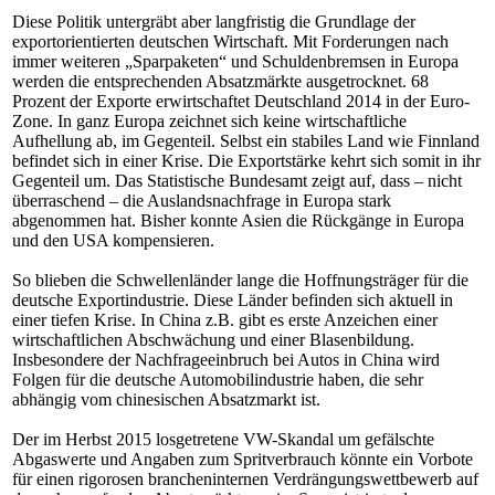
Diese Politik untergräbt aber langfristig die Grundlage der
exportorientierten deutschen Wirtschaft. Mit Forderungen nach
immer weiteren „Sparpaketen“ und Schuldenbremsen in Europa
werden die entsprechenden Absatzmärkte ausgetrocknet. 68
Prozent der Exporte erwirtschaftet Deutschland 2014 in der Euro-
Zone. In ganz Europa zeichnet sich keine wirtschaftliche
Aufhellung ab, im Gegenteil. Selbst ein stabiles Land wie Finnland
befindet sich in einer Krise. Die Exportstärke kehrt sich somit in ihr
Gegenteil um. Das Statistische Bundesamt zeigt auf, dass – nicht
überraschend – die Auslandsnachfrage in Europa stark
abgenommen hat. Bisher konnte Asien die Rückgänge in Europa
und den USA kompensieren.
So blieben die Schwellenländer lange die Hoffnungsträger für die
deutsche Exportindustrie. Diese Länder befinden sich aktuell in
einer tiefen Krise. In China z.B. gibt es erste Anzeichen einer
wirtschaftlichen Abschwächung und einer Blasenbildung.
Insbesondere der Nachfrageeinbruch bei Autos in China wird
Folgen für die deutsche Automobilindustrie haben, die sehr
abhängig vom chinesischen Absatzmarkt ist.
Der im Herbst 2015 losgetretene VW-Skandal um gefälschte
Abgaswerte und Angaben zum Spritverbrauch könnte ein Vorbote
für einen rigorosen brancheninternen Verdrängungswettbewerb auf