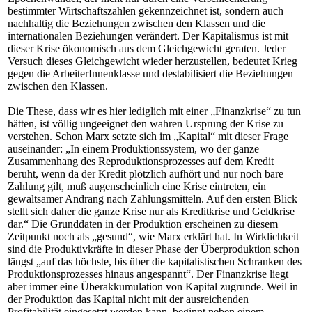
bestimmter Wirtschaftszahlen gekennzeichnet ist, sondern auch
nachhaltig die Beziehungen zwischen den Klassen und die
internationalen Beziehungen verändert. Der Kapitalismus ist mit
dieser Krise ökonomisch aus dem Gleichgewicht geraten. Jeder
Versuch dieses Gleichgewicht wieder herzustellen, bedeutet Krieg
gegen die ArbeiterInnenklasse und destabilisiert die Beziehungen
zwischen den Klassen.
Die These, dass wir es hier lediglich mit einer „Finanzkrise“ zu tun
hätten, ist völlig ungeeignet den wahren Ursprung der Krise zu
verstehen. Schon Marx setzte sich im „Kapital“ mit dieser Frage
auseinander: „In einem Produktionssystem, wo der ganze
Zusammenhang des Reproduktionsprozesses auf dem Kredit
beruht, wenn da der Kredit plötzlich aufhört und nur noch bare
Zahlung gilt, muß augenscheinlich eine Krise eintreten, ein
gewaltsamer Andrang nach Zahlungsmitteln. Auf den ersten Blick
stellt sich daher die ganze Krise nur als Kreditkrise und Geldkrise
dar.“ Die Grunddaten in der Produktion erscheinen zu diesem
Zeitpunkt noch als „gesund“, wie Marx erklärt hat. In Wirklichkeit
sind die Produktivkräfte in dieser Phase der Überproduktion schon
längst „auf das höchste, bis über die kapitalistischen Schranken des
Produktionsprozesses hinaus angespannt“. Der Finanzkrise liegt
aber immer eine Überakkumulation von Kapital zugrunde. Weil in
der Produktion das Kapital nicht mit der ausreichenden
Profitabilität eingesetzt werden kann, beginnt neben einem