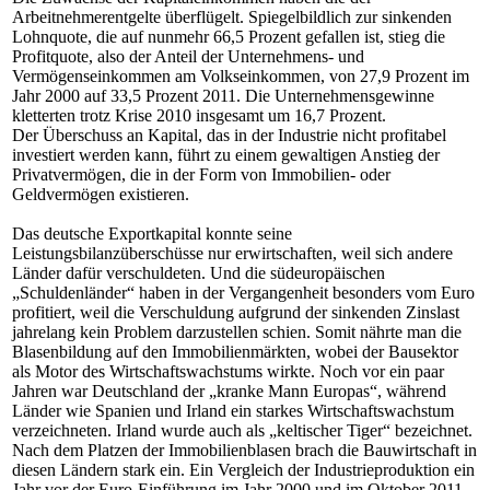
Arbeitnehmerentgelte überflügelt. Spiegelbildlich zur sinkenden
Lohnquote, die auf nunmehr 66,5 Prozent gefallen ist, stieg die
Profitquote, also der Anteil der Unternehmens- und
Vermögenseinkommen am Volkseinkommen, von 27,9 Prozent im
Jahr 2000 auf 33,5 Prozent 2011. Die Unternehmensgewinne
kletterten trotz Krise 2010 insgesamt um 16,7 Prozent.
Der Überschuss an Kapital, das in der Industrie nicht profitabel
investiert werden kann, führt zu einem gewaltigen Anstieg der
Privatvermögen, die in der Form von Immobilien- oder
Geldvermögen existieren.
Das deutsche Exportkapital konnte seine
Leistungsbilanzüberschüsse nur erwirtschaften, weil sich andere
Länder dafür verschuldeten. Und die südeuropäischen
„Schuldenländer“ haben in der Vergangenheit besonders vom Euro
profitiert, weil die Verschuldung aufgrund der sinkenden Zinslast
jahrelang kein Problem darzustellen schien. Somit nährte man die
Blasenbildung auf den Immobilienmärkten, wobei der Bausektor
als Motor des Wirtschaftswachstums wirkte. Noch vor ein paar
Jahren war Deutschland der „kranke Mann Europas“, während
Länder wie Spanien und Irland ein starkes Wirtschaftswachstum
verzeichneten. Irland wurde auch als „keltischer Tiger“ bezeichnet.
Nach dem Platzen der Immobilienblasen brach die Bauwirtschaft in
diesen Ländern stark ein. Ein Vergleich der Industrieproduktion ein
Jahr vor der Euro-Einführung im Jahr 2000 und im Oktober 2011