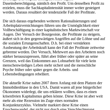
Daseinsberechtigung, nämlich den Profit. Um denselben Profit zu
erzielen, muss die Sachkapitalintensität immer weiter gesteigert
werden. Daraus resultiert der tendenzielle Fall der Profitrate.
Die sich daraus ergebenden weiteren Rationalisierungen und
Arbeitsplatzvernichtungen führen uns die Unmöglichkeit einer
Vollbeschäftigung in einer kapitalistischen Marktwirtschaft vor
Augen. Der Versuch der Bourgeoisie, die Profitrate zu steigern,
äußert sich in den gegenwärtigen Angriffen auf die Löhne und auf
die sozialen Errungenschaften. D.h. bei einer verstärkten
Ausbeutung der Arbeitskraft kann der Fall der Profitrate zeitweise
gebremst werden. Der Versuch, Mehrwert aus den Arbeitern noch
stärker herauszupressen, führt aber früher oder später an seine
Grenzen, weil das Einkommen aus Lohnarbeit für viele kein
menschenwürdiges Leben mehr sichert und die menschliche
Psyche früher oder später gegen die Arbeits- und
Lebensbedingungen rebelliert.
Die aktuelle Krise nahm 2007 ihren Anfang mit dem Platzen der
Immobilienblase in den USA. Damit waren all jene bürgerlicher
Ökonomen widerlegt, die uns erklären wollten, dass es einen
krisenfreien Kapitalismus geben könne. Diese Krise ist aber weit
mehr als eine Rezession im Zuge eines normalen
Konjunkturzyklus. Vielmehr markiert diese Krise einen
Epochenwandel, der nicht nur durch eine Verschlechterung