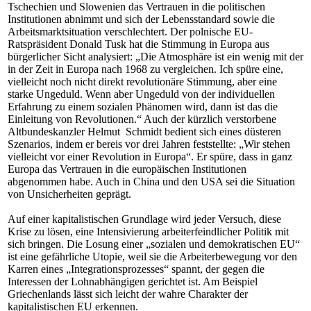
Tschechien und Slowenien das Vertrauen in die politischen
Institutionen abnimmt und sich der Lebensstandard sowie die
Arbeitsmarktsituation verschlechtert. Der polnische EU-
Ratspräsident Donald Tusk hat die Stimmung in Europa aus
bürgerlicher Sicht analysiert: „Die Atmosphäre ist ein wenig mit der
in der Zeit in Europa nach 1968 zu vergleichen. Ich spüre eine,
vielleicht noch nicht direkt revolutionäre Stimmung, aber eine
starke Ungeduld. Wenn aber Ungeduld von der individuellen
Erfahrung zu einem sozialen Phänomen wird, dann ist das die
Einleitung von Revolutionen.“ Auch der kürzlich verstorbene
Altbundeskanzler Helmut Schmidt bedient sich eines düsteren
Szenarios, indem er bereis vor drei Jahren feststellte: „Wir stehen
vielleicht vor einer Revolution in Europa“. Er spüre, dass in ganz
Europa das Vertrauen in die europäischen Institutionen
abgenommen habe. Auch in China und den USA sei die Situation
von Unsicherheiten geprägt.
Auf einer kapitalistischen Grundlage wird jeder Versuch, diese
Krise zu lösen, eine Intensivierung arbeiterfeindlicher Politik mit
sich bringen. Die Losung einer „sozialen und demokratischen EU“
ist eine gefährliche Utopie, weil sie die Arbeiterbewegung vor den
Karren eines „Integrationsprozesses“ spannt, der gegen die
Interessen der Lohnabhängigen gerichtet ist. Am Beispiel
Griechenlands lässt sich leicht der wahre Charakter der
kapitalistischen EU erkennen.