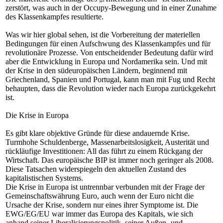
zerstört, was auch in der Occupy-Bewegung und in einer Zunahme
des Klassenkampfes resultierte.
Was wir hier global sehen, ist die Vorbereitung der materiellen
Bedingungen für einen Aufschwung des Klassenkampfes und für
revolutionäre Prozesse. Von entscheidender Bedeutung dafür wird
aber die Entwicklung in Europa und Nordamerika sein. Und mit
der Krise in den südeuropäischen Ländern, beginnend mit
Griechenland, Spanien und Portugal, kann man mit Fug und Recht
behaupten, dass die Revolution wieder nach Europa zurückgekehrt
ist.
Die Krise in Europa
Es gibt klare objektive Gründe für diese andauernde Krise.
Turmhohe Schuldenberge, Massenarbeitslosigkeit, Austerität und
rückläufige Investitionen: All das führt zu einem Rückgang der
Wirtschaft. Das europäische BIP ist immer noch geringer als 2008.
Diese Tatsachen widerspiegeln den aktuellen Zustand des
kapitalistischen Systems.
Die Krise in Europa ist untrennbar verbunden mit der Frage der
Gemeinschaftswährung Euro, auch wenn der Euro nicht die
Ursache der Krise, sondern nur eines ihrer Symptome ist. Die
EWG/EG/EU war immer das Europa des Kapitals, wie sich
anhand seiner Liberalisierungspolitik, seiner Außen- und