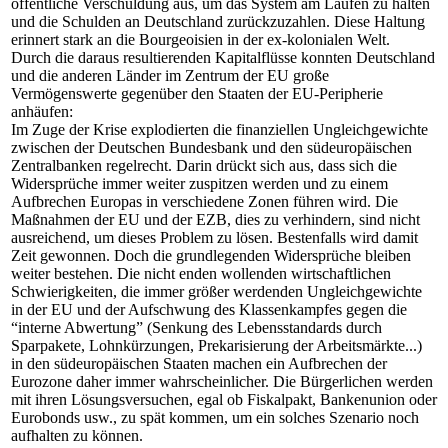
öffentliche Verschuldung aus, um das System am Laufen zu halten
und die Schulden an Deutschland zurückzuzahlen. Diese Haltung
erinnert stark an die Bourgeoisien in der ex-kolonialen Welt.
Durch die daraus resultierenden Kapitalflüsse konnten Deutschland
und die anderen Länder im Zentrum der EU große
Vermögenswerte gegenüber den Staaten der EU-Peripherie
anhäufen:
Im Zuge der Krise explodierten die finanziellen Ungleichgewichte
zwischen der Deutschen Bundesbank und den südeuropäischen
Zentralbanken regelrecht. Darin drückt sich aus, dass sich die
Widersprüche immer weiter zuspitzen werden und zu einem
Aufbrechen Europas in verschiedene Zonen führen wird. Die
Maßnahmen der EU und der EZB, dies zu verhindern, sind nicht
ausreichend, um dieses Problem zu lösen. Bestenfalls wird damit
Zeit gewonnen. Doch die grundlegenden Widersprüche bleiben
weiter bestehen. Die nicht enden wollenden wirtschaftlichen
Schwierigkeiten, die immer größer werdenden Ungleichgewichte
in der EU und der Aufschwung des Klassenkampfes gegen die
“interne Abwertung” (Senkung des Lebensstandards durch
Sparpakete, Lohnkürzungen, Prekarisierung der Arbeitsmärkte...)
in den südeuropäischen Staaten machen ein Aufbrechen der
Eurozone daher immer wahrscheinlicher. Die Bürgerlichen werden
mit ihren Lösungsversuchen, egal ob Fiskalpakt, Bankenunion oder
Eurobonds usw., zu spät kommen, um ein solches Szenario noch
aufhalten zu können.