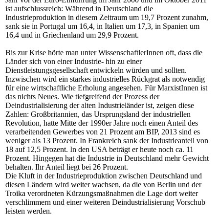
ist aufschlussreich: Während in Deutschland die
Industrieproduktion in diesem Zeitraum um 19,7 Prozent zunahm,
sank sie in Portugal um 16,4, in Italien um 17,3, in Spanien um
16,4 und in Griechenland um 29,9 Prozent.
Bis zur Krise hörte man unter WissenschaftlerInnen oft, dass die
Länder sich von einer Industrie- hin zu einer
Dienstleistungsgesellschaft entwickeln würden und sollten.
Inzwischen wird ein starkes industrielles Rückgrat als notwendig
für eine wirtschaftliche Erholung angesehen. Für MarxistInnen ist
das nichts Neues. Wie tiefgreifend der Prozess der
Deindustrialisierung der alten Industrieländer ist, zeigen diese
Zahlen: Großbritannien, das Ursprungsland der industriellen
Revolution, hatte Mitte der 1990er Jahre noch einen Anteil des
verarbeitenden Gewerbes von 21 Prozent am BIP, 2013 sind es
weniger als 13 Prozent. In Frankreich sank der Industrieanteil von
18 auf 12,5 Prozent. In den USA beträgt er heute noch ca. 11
Prozent. Hingegen hat die Industrie in Deutschland mehr Gewicht
behalten. Ihr Anteil liegt bei 26 Prozent.
Die Kluft in der Industrieproduktion zwischen Deutschland und
diesen Ländern wird weiter wachsen, da die von Berlin und der
Troika verordneten Kürzungsmaßnahmen die Lage dort weiter
verschlimmern und einer weiteren Deindustrialisierung Vorschub
leisten werden.