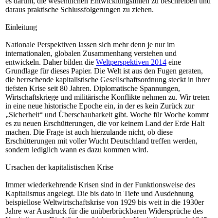
es darum, die wesentlichen Entwicklungslinien zu beschreiben und
daraus praktische Schlussfolgerungen zu ziehen.
Einleitung
Nationale Perspektiven lassen sich mehr denn je nur im
internationalen, globalen Zusammenhang verstehen und
entwickeln. Daher bilden die
Weltperspektiven 2014
eine
Grundlage für dieses Papier. Die Welt ist aus den Fugen geraten,
die herrschende kapitalistische Gesellschaftsordnung steckt in ihrer
tiefsten Krise seit 80 Jahren. Diplomatische Spannungen,
Wirtschaftskriege und militärische Konflikte nehmen zu. Wir treten
in eine neue historische Epoche ein, in der es kein Zurück zur
„Sicherheit“ und Überschaubarkeit gibt. Woche für Woche kommt
es zu neuen Erschütterungen, die vor keinem Land der Erde Halt
machen. Die Frage ist auch hierzulande nicht, ob diese
Erschütterungen mit voller Wucht Deutschland treffen werden,
sondern lediglich wann es dazu kommen wird.
Ursachen der kapitalistischen Krise
Immer wiederkehrende Krisen sind in der Funktionsweise des
Kapitalismus angelegt. Die bis dato in Tiefe und Ausdehnung
beispiellose Weltwirtschaftskrise von 1929 bis weit in die 1930er
Jahre war Ausdruck für die unüberbrückbaren Widersprüche des