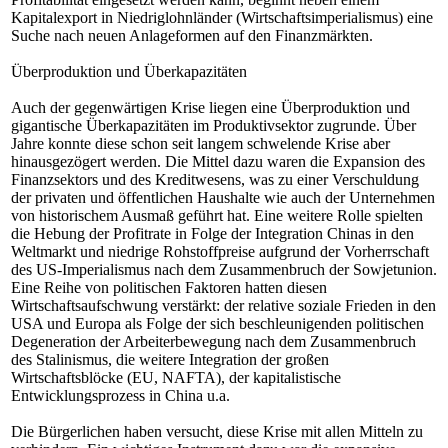
Kapitalexport in Niedriglohnländer (Wirtschaftsimperialismus) eine
Suche nach neuen Anlageformen auf den Finanzmärkten.
Überproduktion und Überkapazitäten
Auch der gegenwärtigen Krise liegen eine Überproduktion und
gigantische Überkapazitäten im Produktivsektor zugrunde. Über
Jahre konnte diese schon seit langem schwelende Krise aber
hinausgezögert werden. Die Mittel dazu waren die Expansion des
Finanzsektors und des Kreditwesens, was zu einer Verschuldung
der privaten und öffentlichen Haushalte wie auch der Unternehmen
von historischem Ausmaß geführt hat. Eine weitere Rolle spielten
die Hebung der Profitrate in Folge der Integration Chinas in den
Weltmarkt und niedrige Rohstoffpreise aufgrund der Vorherrschaft
des US-Imperialismus nach dem Zusammenbruch der Sowjetunion.
Eine Reihe von politischen Faktoren hatten diesen
Wirtschaftsaufschwung verstärkt: der relative soziale Frieden in den
USA und Europa als Folge der sich beschleunigenden politischen
Degeneration der Arbeiterbewegung nach dem Zusammenbruch
des Stalinismus, die weitere Integration der großen
Wirtschaftsblöcke (EU, NAFTA), der kapitalistische
Entwicklungsprozess in China u.a.
Die Bürgerlichen haben versucht, diese Krise mit allen Mitteln zu