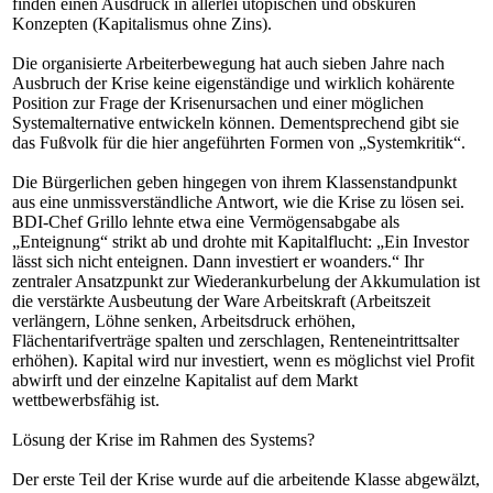
finden einen Ausdruck in allerlei utopischen und obskuren
Konzepten (Kapitalismus ohne Zins).
Die organisierte Arbeiterbewegung hat auch sieben Jahre nach
Ausbruch der Krise keine eigenständige und wirklich kohärente
Position zur Frage der Krisenursachen und einer möglichen
Systemalternative entwickeln können. Dementsprechend gibt sie
das Fußvolk für die hier angeführten Formen von „Systemkritik“.
Die Bürgerlichen geben hingegen von ihrem Klassenstandpunkt
aus eine unmissverständliche Antwort, wie die Krise zu lösen sei.
BDI-Chef Grillo lehnte etwa eine Vermögensabgabe als
„Enteignung“ strikt ab und drohte mit Kapitalflucht: „Ein Investor
lässt sich nicht enteignen. Dann investiert er woanders.“ Ihr
zentraler Ansatzpunkt zur Wiederankurbelung der Akkumulation ist
die verstärkte Ausbeutung der Ware Arbeitskraft (Arbeitszeit
verlängern, Löhne senken, Arbeitsdruck erhöhen,
Flächentarifverträge spalten und zerschlagen, Renteneintrittsalter
erhöhen). Kapital wird nur investiert, wenn es möglichst viel Profit
abwirft und der einzelne Kapitalist auf dem Markt
wettbewerbsfähig ist.
Lösung der Krise im Rahmen des Systems?
Der erste Teil der Krise wurde auf die arbeitende Klasse abgewälzt,