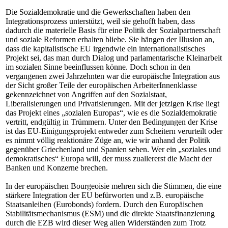
Die Sozialdemokratie und die Gewerkschaften haben den
Integrationsprozess unterstützt, weil sie gehofft haben, dass
dadurch die materielle Basis für eine Politik der Sozialpartnerschaft
und soziale Reformen erhalten bliebe. Sie hängen der Illusion an,
dass die kapitalistische EU irgendwie ein internationalistisches
Projekt sei, das man durch Dialog und parlamentarische Kleinarbeit
im sozialen Sinne beeinflussen könne. Doch schon in den
vergangenen zwei Jahrzehnten war die europäische Integration aus
der Sicht großer Teile der europäischen ArbeiterInnenklasse
gekennzeichnet von Angriffen auf den Sozialstaat,
Liberalisierungen und Privatisierungen. Mit der jetzigen Krise liegt
das Projekt eines „sozialen Europas“, wie es die Sozialdemokratie
vertritt, endgültig in Trümmern. Unter den Bedingungen der Krise
ist das EU-Einigungsprojekt entweder zum Scheitern verurteilt oder
es nimmt völlig reaktionäre Züge an, wie wir anhand der Politik
gegenüber Griechenland und Spanien sehen. Wer ein „soziales und
demokratisches“ Europa will, der muss zuallererst die Macht der
Banken und Konzerne brechen.
In der europäischen Bourgeoisie mehren sich die Stimmen, die eine
stärkere Integration der EU befürworten und z.B. europäische
Staatsanleihen (Eurobonds) fordern. Durch den Europäischen
Stabilitätsmechanismus (ESM) und die direkte Staatsfinanzierung
durch die EZB wird dieser Weg allen Widerständen zum Trotz