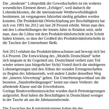
Die „moderate“ Lohnpolitik der Gewerkschaften ist ein weiteres
wesentliches Element dieses „Erfolges“, weil dadurch die
Lohnstückkosten, die die internationale Wettbewerbsfähigkeit
bestimmen, im vergangenen Jahrzehnt niedrig gehalten werden
konnten. Die Produktivität (Wertschöpfung pro Beschäftigtem) hat
sich von 1991 bis 2012 um fast 28 Prozent erhöht. Wenn man dies
mit den Lohnerhöhungen der letzten Jahre in Relation setzt, sieht
man, dass die Löhne mit dem Produktivitätsfortschritt nicht Schritt
halten können, so dass der Großteil des Produktivitätsfortschritts in
die Taschen der Unternehmer fließt.
Seit 2013 erlahmt das Produktivitätswachstum und bewegt sich bei
0,4 Prozent. Die Entwicklung des „Modells Deutschland“ kehrt
sich langsam in ihr Gegenteil um. Deutschland verliert zum Teil
wieder seinen (aus bürgerlicher Sicht) Vorteil durch die niedrigeren
Lohnsteigerungen und den Abbau der sozialen Errungenschaften
zu Beginn des Jahrtausends, weil andere Länder denselben Weg
der „inneren Abwertung“ gehen. Ein Unterbietungswettlauf um die
besseren „Standortbedingungen“ kennt nur einen Verlierer: die
arbeitende Klasse und die Erwerbslosen.
Geringe Bruttoverdienstzuwächse wurden durch Preissteigerungen
aufgezehrt. Real haben die Beschäftigten in Deutschland weniger
in der Tasche als um die Jahrtausendwende.
Die Zuwächse der Kapitaleinkommen haben die der