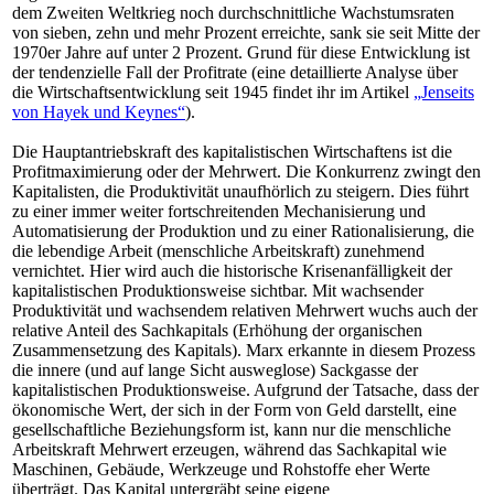
dem Zweiten Weltkrieg noch durchschnittliche Wachstumsraten
von sieben, zehn und mehr Prozent erreichte, sank sie seit Mitte der
1970er Jahre auf unter 2 Prozent. Grund für diese Entwicklung ist
der tendenzielle Fall der Profitrate (eine detaillierte Analyse über
die Wirtschaftsentwicklung seit 1945 findet ihr im Artikel
„Jenseits
von Hayek und Keynes“
).
Die Hauptantriebskraft des kapitalistischen Wirtschaftens ist die
Profitmaximierung oder der Mehrwert. Die Konkurrenz zwingt den
Kapitalisten, die Produktivität unaufhörlich zu steigern. Dies führt
zu einer immer weiter fortschreitenden Mechanisierung und
Automatisierung der Produktion und zu einer Rationalisierung, die
die lebendige Arbeit (menschliche Arbeitskraft) zunehmend
vernichtet. Hier wird auch die historische Krisenanfälligkeit der
kapitalistischen Produktionsweise sichtbar. Mit wachsender
Produktivität und wachsendem relativen Mehrwert wuchs auch der
relative Anteil des Sachkapitals (Erhöhung der organischen
Zusammensetzung des Kapitals). Marx erkannte in diesem Prozess
die innere (und auf lange Sicht ausweglose) Sackgasse der
kapitalistischen Produktionsweise. Aufgrund der Tatsache, dass der
ökonomische Wert, der sich in der Form von Geld darstellt, eine
gesellschaftliche Beziehungsform ist, kann nur die menschliche
Arbeitskraft Mehrwert erzeugen, während das Sachkapital wie
Maschinen, Gebäude, Werkzeuge und Rohstoffe eher Werte
überträgt. Das Kapital untergräbt seine eigene