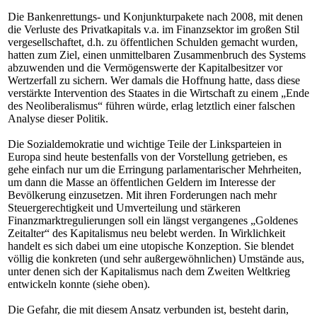
Die Bankenrettungs- und Konjunkturpakete nach 2008, mit denen
die Verluste des Privatkapitals v.a. im Finanzsektor im großen Stil
vergesellschaftet, d.h. zu öffentlichen Schulden gemacht wurden,
hatten zum Ziel, einen unmittelbaren Zusammenbruch des Systems
abzuwenden und die Vermögenswerte der Kapitalbesitzer vor
Wertzerfall zu sichern. Wer damals die Hoffnung hatte, dass diese
verstärkte Intervention des Staates in die Wirtschaft zu einem „Ende
des Neoliberalismus“ führen würde, erlag letztlich einer falschen
Analyse dieser Politik.
Die Sozialdemokratie und wichtige Teile der Linksparteien in
Europa sind heute bestenfalls von der Vorstellung getrieben, es
gehe einfach nur um die Erringung parlamentarischer Mehrheiten,
um dann die Masse an öffentlichen Geldern im Interesse der
Bevölkerung einzusetzen. Mit ihren Forderungen nach mehr
Steuergerechtigkeit und Umverteilung und stärkeren
Finanzmarktregulierungen soll ein längst vergangenes „Goldenes
Zeitalter“ des Kapitalismus neu belebt werden. In Wirklichkeit
handelt es sich dabei um eine utopische Konzeption. Sie blendet
völlig die konkreten (und sehr außergewöhnlichen) Umstände aus,
unter denen sich der Kapitalismus nach dem Zweiten Weltkrieg
entwickeln konnte (siehe oben).
Die Gefahr, die mit diesem Ansatz verbunden ist, besteht darin,