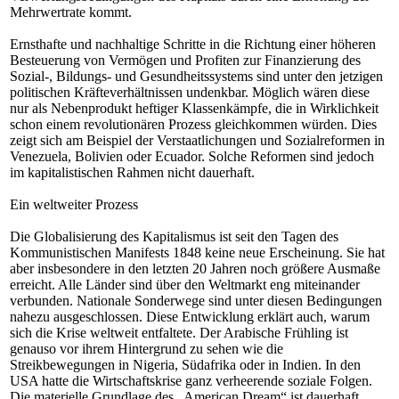
Mehrwertrate kommt.
Ernsthafte und nachhaltige Schritte in die Richtung einer höheren
Besteuerung von Vermögen und Profiten zur Finanzierung des
Sozial-, Bildungs- und Gesundheitssystems sind unter den jetzigen
politischen Kräfteverhältnissen undenkbar. Möglich wären diese
nur als Nebenprodukt heftiger Klassenkämpfe, die in Wirklichkeit
schon einem revolutionären Prozess gleichkommen würden. Dies
zeigt sich am Beispiel der Verstaatlichungen und Sozialreformen in
Venezuela, Bolivien oder Ecuador. Solche Reformen sind jedoch
im kapitalistischen Rahmen nicht dauerhaft.
Ein weltweiter Prozess
Die Globalisierung des Kapitalismus ist seit den Tagen des
Kommunistischen Manifests 1848 keine neue Erscheinung. Sie hat
aber insbesondere in den letzten 20 Jahren noch größere Ausmaße
erreicht. Alle Länder sind über den Weltmarkt eng miteinander
verbunden. Nationale Sonderwege sind unter diesen Bedingungen
nahezu ausgeschlossen. Diese Entwicklung erklärt auch, warum
sich die Krise weltweit entfaltete. Der Arabische Frühling ist
genauso vor ihrem Hintergrund zu sehen wie die
Streikbewegungen in Nigeria, Südafrika oder in Indien. In den
USA hatte die Wirtschaftskrise ganz verheerende soziale Folgen.
Die materielle Grundlage des „American Dream“ ist dauerhaft