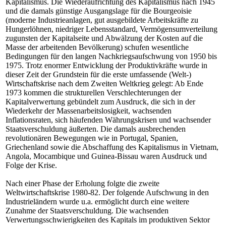
Kapitalismus. Die Wiederaufrichtung des Kapitalismus nach 1945
und die damals günstige Ausgangslage für die Bourgeoisie
(moderne Industrieanlagen, gut ausgebildete Arbeitskräfte zu
Hungerlöhnen, niedriger Lebensstandard, Vermögensumverteilung
zugunsten der Kapitalseite und Abwälzung der Kosten auf die
Masse der arbeitenden Bevölkerung) schufen wesentliche
Bedingungen für den langen Nachkriegsaufschwung von 1950 bis
1975. Trotz enormer Entwicklung der Produktivkräfte wurde in
dieser Zeit der Grundstein für die erste umfassende (Welt-)
Wirtschaftskrise nach dem Zweiten Weltkrieg gelegt: Ab Ende
1973 kommen die strukturellen Verschlechterungen der
Kapitalverwertung gebündelt zum Ausdruck, die sich in der
Wiederkehr der Massenarbeitslosigkeit, wachsenden
Inflationsraten, sich häufenden Währungskrisen und wachsender
Staatsverschuldung äußerten. Die damals ausbrechenden
revolutionären Bewegungen wie in Portugal, Spanien,
Griechenland sowie die Abschaffung des Kapitalismus in Vietnam,
Angola, Mocambique und Guinea-Bissau waren Ausdruck und
Folge der Krise.
Nach einer Phase der Erholung folgte die zweite
Weltwirtschaftskrise 1980-82. Der folgende Aufschwung in den
Industrieländern wurde u.a. ermöglicht durch eine weitere
Zunahme der Staatsverschuldung. Die wachsenden
Verwertungsschwierigkeiten des Kapitals im produktiven Sektor