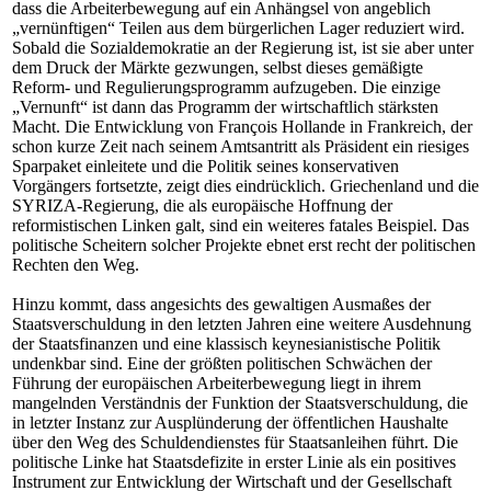
dass die Arbeiterbewegung auf ein Anhängsel von angeblich
„vernünftigen“ Teilen aus dem bürgerlichen Lager reduziert wird.
Sobald die Sozialdemokratie an der Regierung ist, ist sie aber unter
dem Druck der Märkte gezwungen, selbst dieses gemäßigte
Reform- und Regulierungsprogramm aufzugeben. Die einzige
„Vernunft“ ist dann das Programm der wirtschaftlich stärksten
Macht. Die Entwicklung von François Hollande in Frankreich, der
schon kurze Zeit nach seinem Amtsantritt als Präsident ein riesiges
Sparpaket einleitete und die Politik seines konservativen
Vorgängers fortsetzte, zeigt dies eindrücklich. Griechenland und die
SYRIZA-Regierung, die als europäische Hoffnung der
reformistischen Linken galt, sind ein weiteres fatales Beispiel. Das
politische Scheitern solcher Projekte ebnet erst recht der politischen
Rechten den Weg.
Hinzu kommt, dass angesichts des gewaltigen Ausmaßes der
Staatsverschuldung in den letzten Jahren eine weitere Ausdehnung
der Staatsfinanzen und eine klassisch keynesianistische Politik
undenkbar sind. Eine der größten politischen Schwächen der
Führung der europäischen Arbeiterbewegung liegt in ihrem
mangelnden Verständnis der Funktion der Staatsverschuldung, die
in letzter Instanz zur Ausplünderung der öffentlichen Haushalte
über den Weg des Schuldendienstes für Staatsanleihen führt. Die
politische Linke hat Staatsdefizite in erster Linie als ein positives
Instrument zur Entwicklung der Wirtschaft und der Gesellschaft