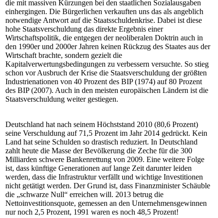
die mit massiven Kürzungen bei den staatlichen Sozialausgaben
einhergingen. Die Bürgerlichen verkauften uns das als angeblich
notwendige Antwort auf die Staatsschuldenkrise. Dabei ist diese
hohe Staatsverschuldung das direkte Ergebnis einer
Wirtschaftspolitik, die entgegen der neoliberalen Doktrin auch in
den 1990er und 2000er Jahren keinen Rückzug des Staates aus der
Wirtschaft brachte, sondern gezielt die
Kapitalverwertungsbedingungen zu verbessern versuchte. So stieg
schon vor Ausbruch der Krise die Staatsverschuldung der größten
Industrienationen von 40 Prozent des BIP (1974) auf 80 Prozent
des BIP (2007). Auch in den meisten europäischen Ländern ist die
Staatsverschuldung weiter gestiegen.
Deutschland hat nach seinem Höchststand 2010 (80,6 Prozent)
seine Verschuldung auf 71,5 Prozent im Jahr 2014 gedrückt. Kein
Land hat seine Schulden so drastisch reduziert. In Deutschland
zahlt heute die Masse der Bevölkerung die Zeche für die 300
Milliarden schwere Bankenrettung von 2009. Eine weitere Folge
ist, dass künftige Generationen auf lange Zeit darunter leiden
werden, dass die Infrastruktur verfällt und wichtige Investitionen
nicht getätigt werden. Der Grund ist, dass Finanzminister Schäuble
die „schwarze Null“ erreichen will. 2013 betrug die
Nettoinvestitionsquote, gemessen an den Unternehmensgewinnen
nur noch 2,5 Prozent, 1991 waren es noch 48,5 Prozent!