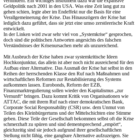
verhindern. Ein wichtiges Instrument dazu war die expansive
Geldpolitik nach 2001 in den USA. Was eine Zeit lang gut zu
gehen schien, legte aber im Endeffekt nur die Basis für eine
Verallgemeinerung der Krise. Das Hinauszögern der Krise hat
lediglich dazu geführt, dass sie jetzt eine umso zerstörerische Kraft
entwickelt.
In der Linken wird zwar sehr viel von „Systemkrise“ gesprochen,
doch sind die politischen Antworten angesichts des falschen
Verständnisses der Krisenursachen mehr als unzureichend.
Mit Ausbruch der Krise haben zwar systemkritische Ideen
Hochkonjunktur, das allein ist aber noch nicht ausreichend für den
Aufbau einer Alternative. Das Ausmaß der Krise hat selbst in den
Reihen der herrschenden Klasse den Ruf nach Maßnahmen und
wirtschaftlichen Reformen zur Restabilisierung des Systems
aufkommen lassen. Eurobonds, Reform der EZB,
Finanzmarktregulierung sollen wieder den Kapitalismus „zur
Vernunft“ bringen. Dazu kommt Kritik von Organisationen wie
ATTAC, die mit ihrem Ruf nach einer demokratischen Bank,
Corporate Social Responsability (CSR) usw. dem Unmut von
Teilen des Kleinbürgertums und der Mittelschichten eine Stimme
geben. Diese Teile der Gesellschaft bekommen selbst oft die Krise
schmerzhaft zu spüren und sind dementsprechend „empört“,
gleichzeitig sind sie jedoch aufgrund ihrer gesellschaftlichen
Stellung nicht fähig, eine gangbare Alternative aufzuzeigen. Sie