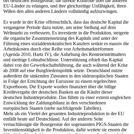
der deutschen Bourgeoisie, die direkte Kontrolle über die anderen
EU-Länder zu erlangen, und ihre gleichzeitige Unfähigkeit, ihren
Willen den allen anderen Ländern vollständig aufzuzwingen.
Es wurde in der Krise offensichtlich, dass das deutsche Kapital die
vergangene Periode dazu nutzte, um seine Stellung auf dem
Weltmarkt zu verbessern. Es investierte in die Produktion, steigerte
die organische Zusammensetzung des Kapitals und unter der
Führung eines sozialdemokratischen Kanzlers senkte es massiv die
Arbeitskosten durch eine Reihe von Arbeitsmarktreformen
(Agenda 2010, Hartz IV), die Anhebung des Renteneintrittsalters
und niedrige Lohnabschlüsse. Unterstützung erhielt das Kapital
dabei von der Gewerkschaftsführung, die auch während der Krise
ab 2008 auf eine Burgfriedenspolitik setzte. Deutschland nutzte
außerdem die sinkenden Zinsraten in den südeuropäischen Staaten
in Folge der Errichtung der Eurozone zu einem regelrechten
Exportboom. Die Exporte wurden finanziert über die billige
Kreditvergabe der deutschen Banken an die Käufer dieser
deutschen Industrieprodukte. Das führte zu einer extrem ungleichen
Entwicklung der Zahlungsbilanz in den verschiedenen
europäischen Staaten (siehe nachfolgende Tabellen).
Mehr als ein Viertel der gesamten Industrieproduktion in der EU
entfällt heute auf Deutschland. Auf der anderen Seite
vernachlässigte die Bourgeoisie der sogenannten PIGS-Staaten die
Investitionstätigkeit in die Produktion, dafür weitete sie enorm die