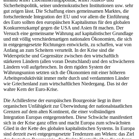
Sicherheitspolitik, seiner undemokratischen Institutionen usw. sehr
gut zeigen lässt. Die Schaffung eines gemeinsamen Marktes, die
fortschreitende Integration der EU und vor allem die Einführung
des Euro sollten den europäischen Kapitalismus für den globalen
Konkurrenzkampf gegen die USA und Asien fit machen. Der
Versuch eine gemeinsame Währung auf kapitalistischer Grundlage
und mit völlig verschiedenartigen nationalen Ökonomien, die sich
in entgegengesetzte Richtungen entwickeln, zu schaffen, war von
Anfang an zum Scheitern verurteilt. In der Krise sind die
Widersprüche und Gegensätze zwischen den wirtschaftlich
stärkeren Ländern (allen voran Deutschland) und den schwächeren
Ländern voll aufgebrochen. In dem rigiden System der
Währungsunion setzten sich die Ökonomien mit einer höheren
Arbeitsproduktivität immer mehr durch und verdammten Länder
wie Griechenland zum wirtschaftlichen Niedergang. Das ist der
wahre Kern der Euro-Krise.
Die Achillesferse der europäischen Bourgeoisie liegt in ihrer
organischen Unfähigkeit zur Überwindung der nationalstaatlichen
Grenzen auf dem alten Kontinent, die einer vollständigen
Integration Europas entgegenstehen. Diese Schwäche manifestiert
sich in der Krise ganz offen und macht Europa zum schwächsten
Glied in der Kette des globalen kapitalistischen Systems. In Europa
sind derzeit zwei entgegengesetzte Tendenzen am Wirken: das Ziel