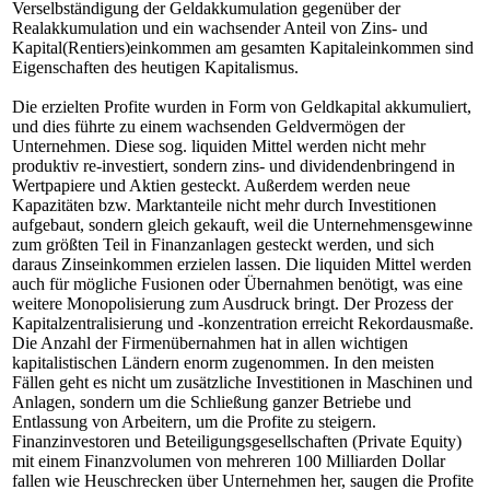
Verselbständigung der Geldakkumulation gegenüber der
Realakkumulation und ein wachsender Anteil von Zins- und
Kapital(Rentiers)einkommen am gesamten Kapitaleinkommen sind
Eigenschaften des heutigen Kapitalismus.
Die erzielten Profite wurden in Form von Geldkapital akkumuliert,
und dies führte zu einem wachsenden Geldvermögen der
Unternehmen. Diese sog. liquiden Mittel werden nicht mehr
produktiv re-investiert, sondern zins- und dividendenbringend in
Wertpapiere und Aktien gesteckt. Außerdem werden neue
Kapazitäten bzw. Marktanteile nicht mehr durch Investitionen
aufgebaut, sondern gleich gekauft, weil die Unternehmensgewinne
zum größten Teil in Finanzanlagen gesteckt werden, und sich
daraus Zinseinkommen erzielen lassen. Die liquiden Mittel werden
auch für mögliche Fusionen oder Übernahmen benötigt, was eine
weitere Monopolisierung zum Ausdruck bringt. Der Prozess der
Kapitalzentralisierung und -konzentration erreicht Rekordausmaße.
Die Anzahl der Firmenübernahmen hat in allen wichtigen
kapitalistischen Ländern enorm zugenommen. In den meisten
Fällen geht es nicht um zusätzliche Investitionen in Maschinen und
Anlagen, sondern um die Schließung ganzer Betriebe und
Entlassung von Arbeitern, um die Profite zu steigern.
Finanzinvestoren und Beteiligungsgesellschaften (Private Equity)
mit einem Finanzvolumen von mehreren 100 Milliarden Dollar
fallen wie Heuschrecken über Unternehmen her, saugen die Profite