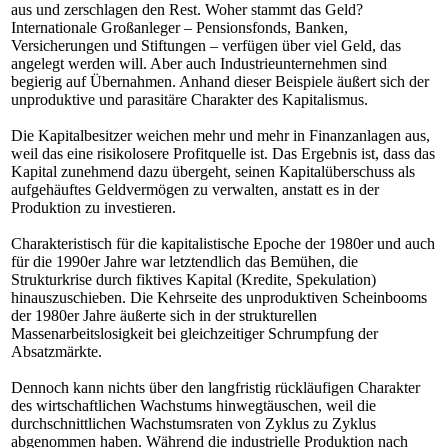
aus und zerschlagen den Rest. Woher stammt das Geld?
Internationale Großanleger – Pensionsfonds, Banken,
Versicherungen und Stiftungen – verfügen über viel Geld, das
angelegt werden will. Aber auch Industrieunternehmen sind
begierig auf Übernahmen. Anhand dieser Beispiele äußert sich der
unproduktive und parasitäre Charakter des Kapitalismus.
Die Kapitalbesitzer weichen mehr und mehr in Finanzanlagen aus,
weil das eine risikolosere Profitquelle ist. Das Ergebnis ist, dass das
Kapital zunehmend dazu übergeht, seinen Kapitalüberschuss als
aufgehäuftes Geldvermögen zu verwalten, anstatt es in der
Produktion zu investieren.
Charakteristisch für die kapitalistische Epoche der 1980er und auch
für die 1990er Jahre war letztendlich das Bemühen, die
Strukturkrise durch fiktives Kapital (Kredite, Spekulation)
hinauszuschieben. Die Kehrseite des unproduktiven Scheinbooms
der 1980er Jahre äußerte sich in der strukturellen
Massenarbeitslosigkeit bei gleichzeitiger Schrumpfung der
Absatzmärkte.
Dennoch kann nichts über den langfristig rückläufigen Charakter
des wirtschaftlichen Wachstums hinwegtäuschen, weil die
durchschnittlichen Wachstumsraten von Zyklus zu Zyklus
abgenommen haben. Während die industrielle Produktion nach