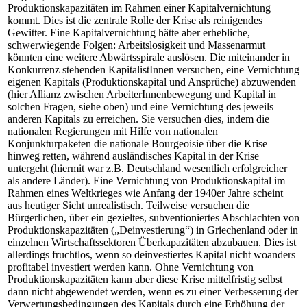
Produktionskapazitäten im Rahmen einer Kapitalvernichtung
kommt. Dies ist die zentrale Rolle der Krise als reinigendes
Gewitter. Eine Kapitalvernichtung hätte aber erhebliche,
schwerwiegende Folgen: Arbeitslosigkeit und Massenarmut
könnten eine weitere Abwärtsspirale auslösen. Die miteinander in
Konkurrenz stehenden KapitalistInnen versuchen, eine Vernichtung
eigenen Kapitals (Produktionskapital und Ansprüche) abzuwenden
(hier Allianz zwischen ArbeiterInnenbewegung und Kapital in
solchen Fragen, siehe oben) und eine Vernichtung des jeweils
anderen Kapitals zu erreichen. Sie versuchen dies, indem die
nationalen Regierungen mit Hilfe von nationalen
Konjunkturpaketen die nationale Bourgeoisie über die Krise
hinweg retten, während ausländisches Kapital in der Krise
untergeht (hiermit war z.B. Deutschland wesentlich erfolgreicher
als andere Länder). Eine Vernichtung von Produktionskapital im
Rahmen eines Weltkrieges wie Anfang der 1940er Jahre scheint
aus heutiger Sicht unrealistisch. Teilweise versuchen die
Bürgerlichen, über ein gezieltes, subventioniertes Abschlachten von
Produktionskapazitäten („Deinvestierung“) in Griechenland oder in
einzelnen Wirtschaftssektoren Überkapazitäten abzubauen. Dies ist
allerdings fruchtlos, wenn so deinvestiertes Kapital nicht woanders
profitabel investiert werden kann. Ohne Vernichtung von
Produktionskapazitäten kann aber diese Krise mittelfristig selbst
dann nicht abgewendet werden, wenn es zu einer Verbesserung der
Verwertungsbedingungen des Kapitals durch eine Erhöhung der