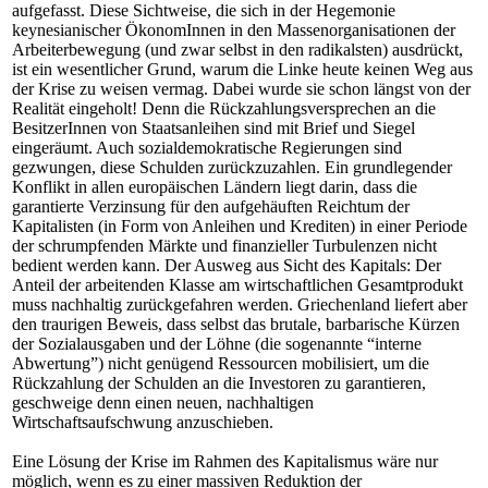
aufgefasst. Diese Sichtweise, die sich in der Hegemonie
keynesianischer ÖkonomInnen in den Massenorganisationen der
Arbeiterbewegung (und zwar selbst in den radikalsten) ausdrückt,
ist ein wesentlicher Grund, warum die Linke heute keinen Weg aus
der Krise zu weisen vermag. Dabei wurde sie schon längst von der
Realität eingeholt! Denn die Rückzahlungsversprechen an die
BesitzerInnen von Staatsanleihen sind mit Brief und Siegel
eingeräumt. Auch sozialdemokratische Regierungen sind
gezwungen, diese Schulden zurückzuzahlen. Ein grundlegender
Konflikt in allen europäischen Ländern liegt darin, dass die
garantierte Verzinsung für den aufgehäuften Reichtum der
Kapitalisten (in Form von Anleihen und Krediten) in einer Periode
der schrumpfenden Märkte und finanzieller Turbulenzen nicht
bedient werden kann. Der Ausweg aus Sicht des Kapitals: Der
Anteil der arbeitenden Klasse am wirtschaftlichen Gesamtprodukt
muss nachhaltig zurückgefahren werden. Griechenland liefert aber
den traurigen Beweis, dass selbst das brutale, barbarische Kürzen
der Sozialausgaben und der Löhne (die sogenannte “interne
Abwertung”) nicht genügend Ressourcen mobilisiert, um die
Rückzahlung der Schulden an die Investoren zu garantieren,
geschweige denn einen neuen, nachhaltigen
Wirtschaftsaufschwung anzuschieben.
Eine Lösung der Krise im Rahmen des Kapitalismus wäre nur
möglich, wenn es zu einer massiven Reduktion der